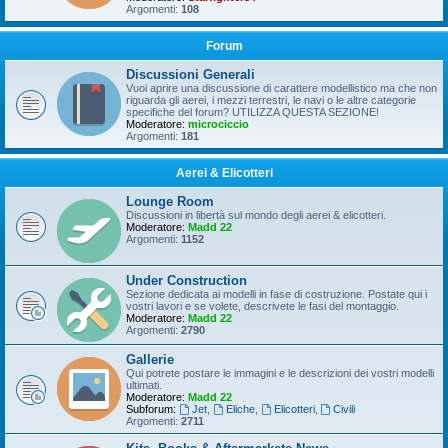
Argomenti:
108
Forum
Discussioni Generali
Vuoi aprire una discussione di carattere modellistico ma che non
riguarda gli aerei, i mezzi terrestri, le navi o le altre categorie
specifiche del forum? UTILIZZA QUESTA SEZIONE!
Moderatore:
microciccio
Argomenti:
181
Aerei & Elicotteri
Lounge Room
Discussioni in libertà sul mondo degli aerei & elicotteri.
Moderatore:
Madd 22
Argomenti:
1152
Under Construction
Sezione dedicata ai modelli in fase di costruzione. Postate qui i
vostri lavori e se volete, descrivete le fasi del montaggio.
Moderatore:
Madd 22
Argomenti:
2790
Gallerie
Qui potrete postare le immagini e le descrizioni dei vostri modelli
ultimati.
Moderatore:
Madd 22
Subforum:
Jet
,
Eliche
,
Elicotteri
,
Civili
Argomenti:
2711