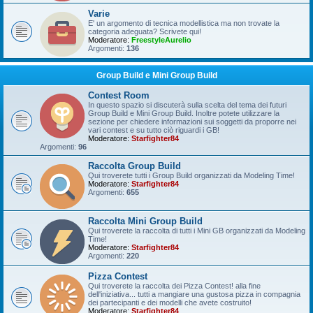
Varie
E' un argomento di tecnica modellistica ma non trovate la
categoria adeguata? Scrivete qui!
Moderatore:
FreestyleAurelio
Argomenti:
136
Group Build e Mini Group Build
Contest Room
In questo spazio si discuterà sulla scelta del tema dei futuri
Group Build e Mini Group Build. Inoltre potete utilizzare la
sezione per chiedere informazioni sui soggetti da proporre nei
vari contest e su tutto ciò riguardi i GB!
Moderatore:
Starfighter84
Argomenti:
96
Raccolta Group Build
Qui troverete tutti i Group Build organizzati da Modeling Time!
Moderatore:
Starfighter84
Argomenti:
655
Raccolta Mini Group Build
Qui troverete la raccolta di tutti i Mini GB organizzati da Modeling
Time!
Moderatore:
Starfighter84
Argomenti:
220
Pizza Contest
Qui troverete la raccolta dei Pizza Contest! alla fine
dell'iniziativa... tutti a mangiare una gustosa pizza in compagnia
dei partecipanti e dei modelli che avete costruito!
Moderatore:
Starfighter84