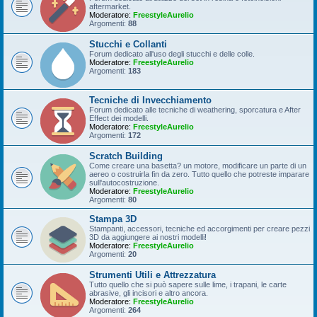
aftermarket.
Moderatore:
FreestyleAurelio
Argomenti:
88
Stucchi e Collanti
Forum dedicato all'uso degli stucchi e delle colle.
Moderatore:
FreestyleAurelio
Argomenti:
183
Tecniche di Invecchiamento
Forum dedicato alle tecniche di weathering, sporcatura e After
Effect dei modelli.
Moderatore:
FreestyleAurelio
Argomenti:
172
Scratch Building
Come creare una basetta? un motore, modificare un parte di un
aereo o costruirla fin da zero. Tutto quello che potreste imparare
sull'autocostruzione.
Moderatore:
FreestyleAurelio
Argomenti:
80
Stampa 3D
Stampanti, accessori, tecniche ed accorgimenti per creare pezzi
3D da aggiungere ai nostri modelli!
Moderatore:
FreestyleAurelio
Argomenti:
20
Strumenti Utili e Attrezzatura
Tutto quello che si può sapere sulle lime, i trapani, le carte
abrasive, gli incisori e altro ancora.
Moderatore:
FreestyleAurelio
Argomenti:
264