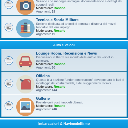
Sezione che raccoglie immagini, documentazione e dettagli dei
soggetti reali.
Moderatore:
Rosario
Argomenti:
19
Tecnica e Storia Militare
Sezione dedicata ad articoli di tecnica e di storia dei mezzi
blindati e del loro impiego.
Moderatore:
Rosario
Argomenti:
19
Auto e Veicoli
Lounge Room, Recensioni e News
Discussioni in libertà sul mondo delle auto e dei veicoli in
generale.
Moderatore:
Rosario
Argomenti:
60
Officina
Questa è la sezione "under construction" dove postare le fasi di
montaggio dei vostri modelli, e dei suggerimenti tecnici.
Moderatore:
Rosario
Argomenti:
144
Gallerie
Postate qui i vostri modelli ultimati.
Moderatore:
Rosario
Argomenti:
246
Imbarcazioni & Navimodellismo