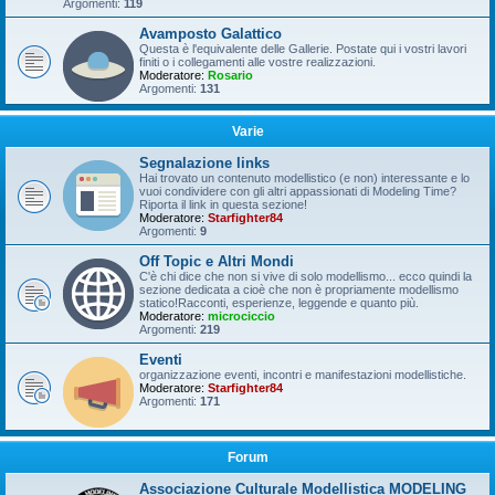
Argomenti:
119
Avamposto Galattico
Questa è l'equivalente delle Gallerie. Postate qui i vostri lavori
finiti o i collegamenti alle vostre realizzazioni.
Moderatore:
Rosario
Argomenti:
131
Varie
Segnalazione links
Hai trovato un contenuto modellistico (e non) interessante e lo
vuoi condividere con gli altri appassionati di Modeling Time?
Riporta il link in questa sezione!
Moderatore:
Starfighter84
Argomenti:
9
Off Topic e Altri Mondi
C'è chi dice che non si vive di solo modellismo... ecco quindi la
sezione dedicata a cioè che non è propriamente modellismo
statico!Racconti, esperienze, leggende e quanto più.
Moderatore:
microciccio
Argomenti:
219
Eventi
organizzazione eventi, incontri e manifestazioni modellistiche.
Moderatore:
Starfighter84
Argomenti:
171
Forum
Associazione Culturale Modellistica MODELING