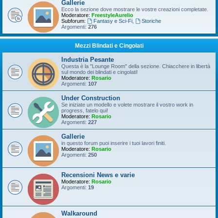
Gallerie
Ecco la sezione dove mostrare le vostre creazioni completate.
Moderatore:
FreestyleAurelio
Subforum:
Fantasy e Sci-Fi
,
Storiche
Argomenti:
276
Mezzi Blindati e Cingolati
Industria Pesante
Questa è la "Lounge Room" della sezione. Chiacchere in libertà
sul mondo dei blindati e cingolati!
Moderatore:
Rosario
Argomenti:
107
Under Construction
Se iniziate un modello e volete mostrare il vostro work in
progress, fatelo qui!
Moderatore:
Rosario
Argomenti:
227
Gallerie
in questo forum puoi inserire i tuoi lavori finiti.
Moderatore:
Rosario
Argomenti:
250
Recensioni News e varie
Moderatore:
Rosario
Argomenti:
19
Walkaround