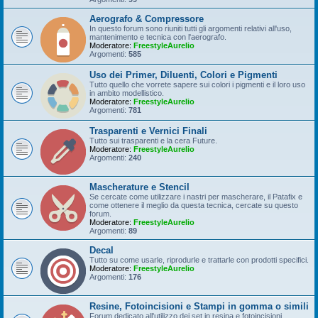
Aerografo & Compressore
In questo forum sono riuniti tutti gli argomenti relativi all'uso,
mantenimento e tecnica con l'aerografo.
Moderatore:
FreestyleAurelio
Argomenti:
585
Uso dei Primer, Diluenti, Colori e Pigmenti
Tutto quello che vorrete sapere sui colori i pigmenti e il loro uso
in ambito modellistico.
Moderatore:
FreestyleAurelio
Argomenti:
781
Trasparenti e Vernici Finali
Tutto sui trasparenti e la cera Future.
Moderatore:
FreestyleAurelio
Argomenti:
240
Mascherature e Stencil
Se cercate come utilizzare i nastri per mascherare, il Patafix e
come ottenere il meglio da questa tecnica, cercate su questo
forum.
Moderatore:
FreestyleAurelio
Argomenti:
89
Decal
Tutto su come usarle, riprodurle e trattarle con prodotti specifici.
Moderatore:
FreestyleAurelio
Argomenti:
176
Resine, Fotoincisioni e Stampi in gomma o simili
Forum dedicato all'utilizzo dei set in resina e fotoincisioni