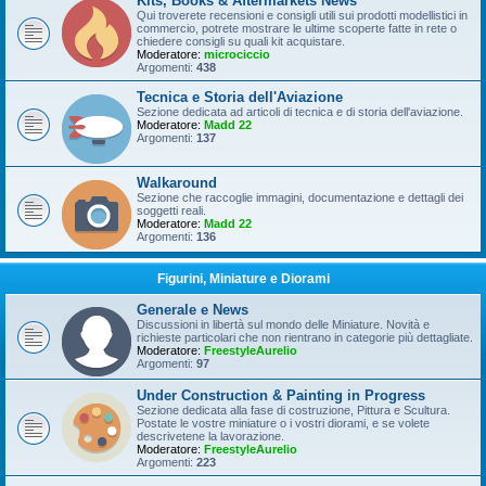
Kits, Books & Aftermarkets News
Qui troverete recensioni e consigli utili sui prodotti modellistici in
commercio, potrete mostrare le ultime scoperte fatte in rete o
chiedere consigli su quali kit acquistare.
Moderatore:
microciccio
Argomenti:
438
Tecnica e Storia dell'Aviazione
Sezione dedicata ad articoli di tecnica e di storia dell'aviazione.
Moderatore:
Madd 22
Argomenti:
137
Walkaround
Sezione che raccoglie immagini, documentazione e dettagli dei
soggetti reali.
Moderatore:
Madd 22
Argomenti:
136
Figurini, Miniature e Diorami
Generale e News
Discussioni in libertà sul mondo delle Miniature. Novità e
richieste particolari che non rientrano in categorie più dettagliate.
Moderatore:
FreestyleAurelio
Argomenti:
97
Under Construction & Painting in Progress
Sezione dedicata alla fase di costruzione, Pittura e Scultura.
Postate le vostre miniature o i vostri diorami, e se volete
descrivetene la lavorazione.
Moderatore:
FreestyleAurelio
Argomenti:
223