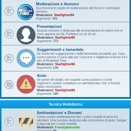
Moderazione e Annunci
Qui troverai le regole di moderazione del forum e i principali
annunci.
Moderatore:
Starfighter84
Argomenti:
191
Presentazioni
Questa sezione è dedicata alle presentazioni di coloro che si
sono appena iscritti. Parlateci un pò di voi....
Moderatore:
Starfighter84
Argomenti:
772
Suggerimenti e lamentele
Se avete dei suggerimenti o delle lamentele postatele qui. Ogni
vostro parere ci sarà utile per crescere e migliorare il forum ed il
sito di Modeling Time.
Moderatore:
Starfighter84
Argomenti:
130
Aiuto
Se avete dei dubbi, non sapete come postare o come
registrarvi, potete contattare un administrator che vi fornirà
l'aiuto necessario.
Moderatore:
Starfighter84
Argomenti:
165
Tecnica Modellistica
Ambientazioni e Diorami
Come creare ambientazioni per i vostri modelli di aerei ed
elicotteri. Una sezione dedicata alla costruzione di piste, hangar
e piazzali per i vostri modelli.
Moderatore:
FreestyleAurelio
Argomenti:
99