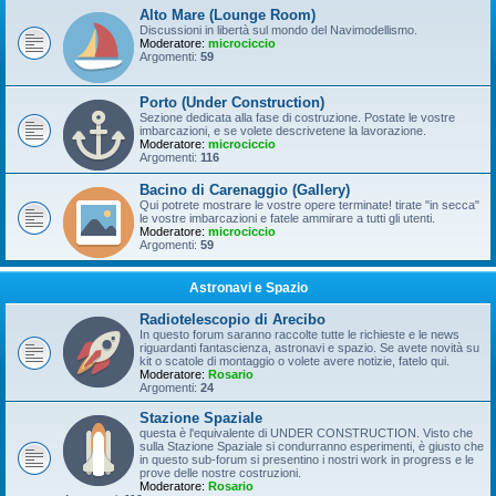
Alto Mare (Lounge Room)
Discussioni in libertà sul mondo del Navimodellismo.
Moderatore:
microciccio
Argomenti:
59
Porto (Under Construction)
Sezione dedicata alla fase di costruzione. Postate le vostre
imbarcazioni, e se volete descrivetene la lavorazione.
Moderatore:
microciccio
Argomenti:
116
Bacino di Carenaggio (Gallery)
Qui potrete mostrare le vostre opere terminate! tirate "in secca"
le vostre imbarcazioni e fatele ammirare a tutti gli utenti.
Moderatore:
microciccio
Argomenti:
59
Astronavi e Spazio
Radiotelescopio di Arecibo
In questo forum saranno raccolte tutte le richieste e le news
riguardanti fantascienza, astronavi e spazio. Se avete novità su
kit o scatole di montaggio o volete avere notizie, fatelo qui.
Moderatore:
Rosario
Argomenti:
24
Stazione Spaziale
questa è l'equivalente di UNDER CONSTRUCTION. Visto che
sulla Stazione Spaziale si condurranno esperimenti, è giusto che
in questo sub-forum si presentino i nostri work in progress e le
prove delle nostre costruzioni.
Moderatore:
Rosario