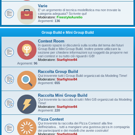
Varie
E' un argomento di tecnica modellistica ma non trovate la
categoria adeguata? Scrivete qui!
Moderatore:
FreestyleAurelio
Argomenti:
136
Group Build e Mini Group Build
Contest Room
In questo spazio si discuterà sulla scelta del tema dei futuri
Group Build e Mini Group Build. Inoltre potete utilizzare la
sezione per chiedere informazioni sui soggetti da proporre nei
vari contest e su tutto ciò riguardi i GB!
Moderatore:
Starfighter84
Argomenti:
96
Raccolta Group Build
Qui troverete tutti i Group Build organizzati da Modeling Time!
Moderatore:
Starfighter84
Argomenti:
655
Raccolta Mini Group Build
Qui troverete la raccolta di tutti i Mini GB organizzati da Modeling
Time!
Moderatore:
Starfighter84
Argomenti:
220
Pizza Contest
Qui troverete la raccolta dei Pizza Contest! alla fine
dell'iniziativa... tutti a mangiare una gustosa pizza in compagnia
dei partecipanti e dei modelli che avete costruito!
Moderatore:
Starfighter84