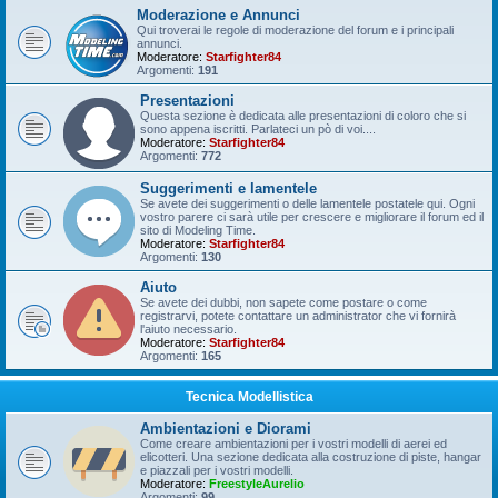
Moderazione e Annunci
Qui troverai le regole di moderazione del forum e i principali
annunci.
Moderatore:
Starfighter84
Argomenti:
191
Presentazioni
Questa sezione è dedicata alle presentazioni di coloro che si
sono appena iscritti. Parlateci un pò di voi....
Moderatore:
Starfighter84
Argomenti:
772
Suggerimenti e lamentele
Se avete dei suggerimenti o delle lamentele postatele qui. Ogni
vostro parere ci sarà utile per crescere e migliorare il forum ed il
sito di Modeling Time.
Moderatore:
Starfighter84
Argomenti:
130
Aiuto
Se avete dei dubbi, non sapete come postare o come
registrarvi, potete contattare un administrator che vi fornirà
l'aiuto necessario.
Moderatore:
Starfighter84
Argomenti:
165
Tecnica Modellistica
Ambientazioni e Diorami
Come creare ambientazioni per i vostri modelli di aerei ed
elicotteri. Una sezione dedicata alla costruzione di piste, hangar
e piazzali per i vostri modelli.
Moderatore:
FreestyleAurelio
Argomenti:
99