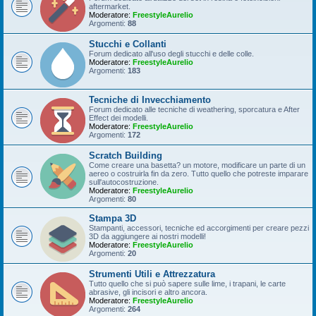
aftermarket.
Moderatore:
FreestyleAurelio
Argomenti:
88
Stucchi e Collanti
Forum dedicato all'uso degli stucchi e delle colle.
Moderatore:
FreestyleAurelio
Argomenti:
183
Tecniche di Invecchiamento
Forum dedicato alle tecniche di weathering, sporcatura e After
Effect dei modelli.
Moderatore:
FreestyleAurelio
Argomenti:
172
Scratch Building
Come creare una basetta? un motore, modificare un parte di un
aereo o costruirla fin da zero. Tutto quello che potreste imparare
sull'autocostruzione.
Moderatore:
FreestyleAurelio
Argomenti:
80
Stampa 3D
Stampanti, accessori, tecniche ed accorgimenti per creare pezzi
3D da aggiungere ai nostri modelli!
Moderatore:
FreestyleAurelio
Argomenti:
20
Strumenti Utili e Attrezzatura
Tutto quello che si può sapere sulle lime, i trapani, le carte
abrasive, gli incisori e altro ancora.
Moderatore:
FreestyleAurelio
Argomenti:
264