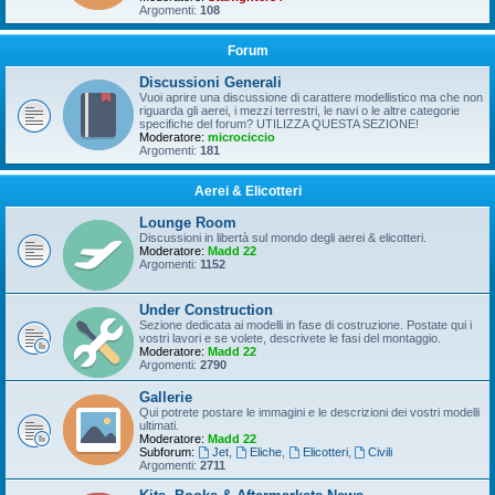
Argomenti:
108
Forum
Discussioni Generali
Vuoi aprire una discussione di carattere modellistico ma che non
riguarda gli aerei, i mezzi terrestri, le navi o le altre categorie
specifiche del forum? UTILIZZA QUESTA SEZIONE!
Moderatore:
microciccio
Argomenti:
181
Aerei & Elicotteri
Lounge Room
Discussioni in libertà sul mondo degli aerei & elicotteri.
Moderatore:
Madd 22
Argomenti:
1152
Under Construction
Sezione dedicata ai modelli in fase di costruzione. Postate qui i
vostri lavori e se volete, descrivete le fasi del montaggio.
Moderatore:
Madd 22
Argomenti:
2790
Gallerie
Qui potrete postare le immagini e le descrizioni dei vostri modelli
ultimati.
Moderatore:
Madd 22
Subforum:
Jet
,
Eliche
,
Elicotteri
,
Civili
Argomenti:
2711