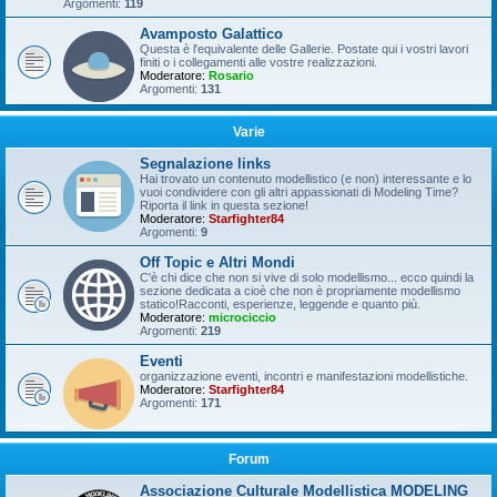
Argomenti:
119
Avamposto Galattico
Questa è l'equivalente delle Gallerie. Postate qui i vostri lavori
finiti o i collegamenti alle vostre realizzazioni.
Moderatore:
Rosario
Argomenti:
131
Varie
Segnalazione links
Hai trovato un contenuto modellistico (e non) interessante e lo
vuoi condividere con gli altri appassionati di Modeling Time?
Riporta il link in questa sezione!
Moderatore:
Starfighter84
Argomenti:
9
Off Topic e Altri Mondi
C'è chi dice che non si vive di solo modellismo... ecco quindi la
sezione dedicata a cioè che non è propriamente modellismo
statico!Racconti, esperienze, leggende e quanto più.
Moderatore:
microciccio
Argomenti:
219
Eventi
organizzazione eventi, incontri e manifestazioni modellistiche.
Moderatore:
Starfighter84
Argomenti:
171
Forum
Associazione Culturale Modellistica MODELING