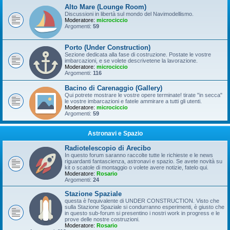
Alto Mare (Lounge Room)
Discussioni in libertà sul mondo del Navimodellismo.
Moderatore:
microciccio
Argomenti:
59
Porto (Under Construction)
Sezione dedicata alla fase di costruzione. Postate le vostre
imbarcazioni, e se volete descrivetene la lavorazione.
Moderatore:
microciccio
Argomenti:
116
Bacino di Carenaggio (Gallery)
Qui potrete mostrare le vostre opere terminate! tirate "in secca"
le vostre imbarcazioni e fatele ammirare a tutti gli utenti.
Moderatore:
microciccio
Argomenti:
59
Astronavi e Spazio
Radiotelescopio di Arecibo
In questo forum saranno raccolte tutte le richieste e le news
riguardanti fantascienza, astronavi e spazio. Se avete novità su
kit o scatole di montaggio o volete avere notizie, fatelo qui.
Moderatore:
Rosario
Argomenti:
24
Stazione Spaziale
questa è l'equivalente di UNDER CONSTRUCTION. Visto che
sulla Stazione Spaziale si condurranno esperimenti, è giusto che
in questo sub-forum si presentino i nostri work in progress e le
prove delle nostre costruzioni.
Moderatore:
Rosario