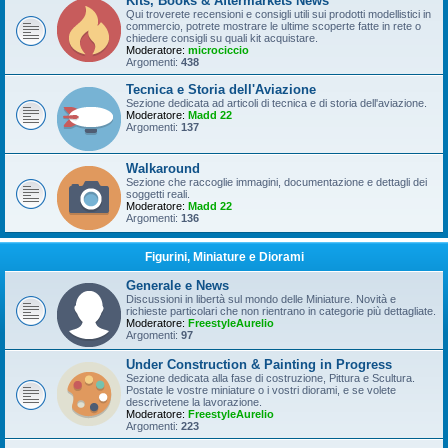
Kits, Books & Aftermarkets News
Qui troverete recensioni e consigli utili sui prodotti modellistici in
commercio, potrete mostrare le ultime scoperte fatte in rete o
chiedere consigli su quali kit acquistare.
Moderatore:
microciccio
Argomenti:
438
Tecnica e Storia dell'Aviazione
Sezione dedicata ad articoli di tecnica e di storia dell'aviazione.
Moderatore:
Madd 22
Argomenti:
137
Walkaround
Sezione che raccoglie immagini, documentazione e dettagli dei
soggetti reali.
Moderatore:
Madd 22
Argomenti:
136
Figurini, Miniature e Diorami
Generale e News
Discussioni in libertà sul mondo delle Miniature. Novità e
richieste particolari che non rientrano in categorie più dettagliate.
Moderatore:
FreestyleAurelio
Argomenti:
97
Under Construction & Painting in Progress
Sezione dedicata alla fase di costruzione, Pittura e Scultura.
Postate le vostre miniature o i vostri diorami, e se volete
descrivetene la lavorazione.
Moderatore:
FreestyleAurelio
Argomenti:
223