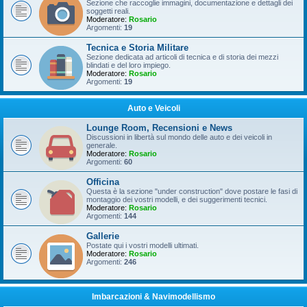
Sezione che raccoglie immagini, documentazione e dettagli dei
soggetti reali.
Moderatore:
Rosario
Argomenti:
19
Tecnica e Storia Militare
Sezione dedicata ad articoli di tecnica e di storia dei mezzi
blindati e del loro impiego.
Moderatore:
Rosario
Argomenti:
19
Auto e Veicoli
Lounge Room, Recensioni e News
Discussioni in libertà sul mondo delle auto e dei veicoli in
generale.
Moderatore:
Rosario
Argomenti:
60
Officina
Questa è la sezione "under construction" dove postare le fasi di
montaggio dei vostri modelli, e dei suggerimenti tecnici.
Moderatore:
Rosario
Argomenti:
144
Gallerie
Postate qui i vostri modelli ultimati.
Moderatore:
Rosario
Argomenti:
246
Imbarcazioni & Navimodellismo