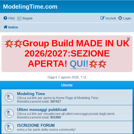
ModelingTime.com
FAQ
Regole
Iscriviti
Login
Indice
Group Build MADE IN UK
2026/2027:SEZIONE
APERTA!
QUI!
Oggi è 7 agosto 2026, 7:11
Utente
Modeling Time
Clicca sul link per aprire la Home Page di Modeling Time.
Reindirizzamenti totali:
397417
Ultimi messaggi pubblicati
Clicca sul link per visualizzare gli ultimi messaggi postati dagli utenti.
Reindirizzamenti totali:
801880
ISCRIZIONE FORUM
entra a far parte della nostra community!