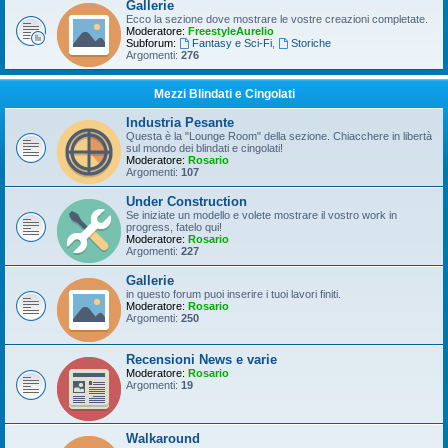
Gallerie
Ecco la sezione dove mostrare le vostre creazioni completate.
Moderatore:
FreestyleAurelio
Subforum:
Fantasy e Sci-Fi
,
Storiche
Argomenti:
276
Mezzi Blindati e Cingolati
Industria Pesante
Questa è la "Lounge Room" della sezione. Chiacchere in libertà
sul mondo dei blindati e cingolati!
Moderatore:
Rosario
Argomenti:
107
Under Construction
Se iniziate un modello e volete mostrare il vostro work in
progress, fatelo qui!
Moderatore:
Rosario
Argomenti:
227
Gallerie
in questo forum puoi inserire i tuoi lavori finiti.
Moderatore:
Rosario
Argomenti:
250
Recensioni News e varie
Moderatore:
Rosario
Argomenti:
19
Walkaround