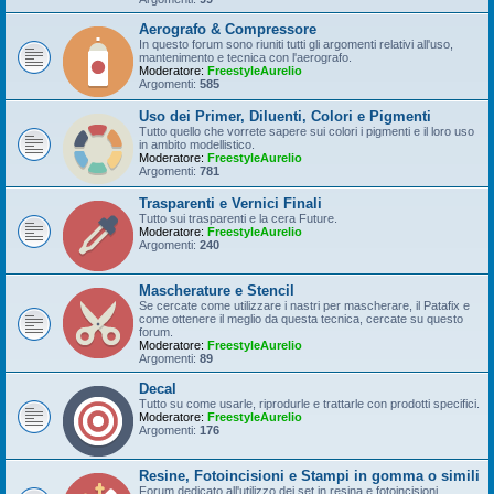
Aerografo & Compressore
In questo forum sono riuniti tutti gli argomenti relativi all'uso,
mantenimento e tecnica con l'aerografo.
Moderatore:
FreestyleAurelio
Argomenti:
585
Uso dei Primer, Diluenti, Colori e Pigmenti
Tutto quello che vorrete sapere sui colori i pigmenti e il loro uso
in ambito modellistico.
Moderatore:
FreestyleAurelio
Argomenti:
781
Trasparenti e Vernici Finali
Tutto sui trasparenti e la cera Future.
Moderatore:
FreestyleAurelio
Argomenti:
240
Mascherature e Stencil
Se cercate come utilizzare i nastri per mascherare, il Patafix e
come ottenere il meglio da questa tecnica, cercate su questo
forum.
Moderatore:
FreestyleAurelio
Argomenti:
89
Decal
Tutto su come usarle, riprodurle e trattarle con prodotti specifici.
Moderatore:
FreestyleAurelio
Argomenti:
176
Resine, Fotoincisioni e Stampi in gomma o simili
Forum dedicato all'utilizzo dei set in resina e fotoincisioni