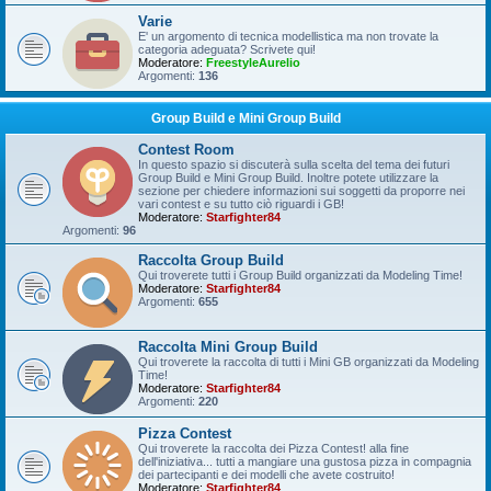
Varie
E' un argomento di tecnica modellistica ma non trovate la
categoria adeguata? Scrivete qui!
Moderatore:
FreestyleAurelio
Argomenti:
136
Group Build e Mini Group Build
Contest Room
In questo spazio si discuterà sulla scelta del tema dei futuri
Group Build e Mini Group Build. Inoltre potete utilizzare la
sezione per chiedere informazioni sui soggetti da proporre nei
vari contest e su tutto ciò riguardi i GB!
Moderatore:
Starfighter84
Argomenti:
96
Raccolta Group Build
Qui troverete tutti i Group Build organizzati da Modeling Time!
Moderatore:
Starfighter84
Argomenti:
655
Raccolta Mini Group Build
Qui troverete la raccolta di tutti i Mini GB organizzati da Modeling
Time!
Moderatore:
Starfighter84
Argomenti:
220
Pizza Contest
Qui troverete la raccolta dei Pizza Contest! alla fine
dell'iniziativa... tutti a mangiare una gustosa pizza in compagnia
dei partecipanti e dei modelli che avete costruito!
Moderatore:
Starfighter84