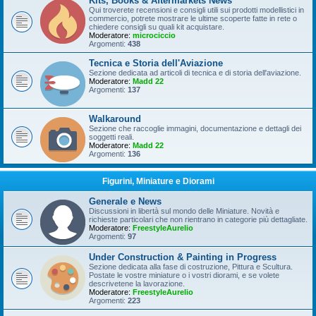
Kits, Books & Aftermarkets News
Qui troverete recensioni e consigli utili sui prodotti modellistici in
commercio, potrete mostrare le ultime scoperte fatte in rete o
chiedere consigli su quali kit acquistare.
Moderatore:
microciccio
Argomenti:
438
Tecnica e Storia dell'Aviazione
Sezione dedicata ad articoli di tecnica e di storia dell'aviazione.
Moderatore:
Madd 22
Argomenti:
137
Walkaround
Sezione che raccoglie immagini, documentazione e dettagli dei
soggetti reali.
Moderatore:
Madd 22
Argomenti:
136
Figurini, Miniature e Diorami
Generale e News
Discussioni in libertà sul mondo delle Miniature. Novità e
richieste particolari che non rientrano in categorie più dettagliate.
Moderatore:
FreestyleAurelio
Argomenti:
97
Under Construction & Painting in Progress
Sezione dedicata alla fase di costruzione, Pittura e Scultura.
Postate le vostre miniature o i vostri diorami, e se volete
descrivetene la lavorazione.
Moderatore:
FreestyleAurelio
Argomenti:
223