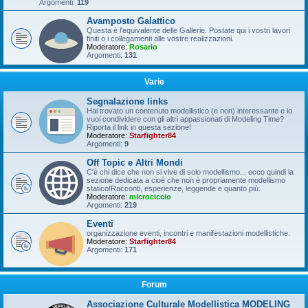
Argomenti:
119
Avamposto Galattico
Questa è l'equivalente delle Gallerie. Postate qui i vostri lavori
finiti o i collegamenti alle vostre realizzazioni.
Moderatore:
Rosario
Argomenti:
131
Varie
Segnalazione links
Hai trovato un contenuto modellistico (e non) interessante e lo
vuoi condividere con gli altri appassionati di Modeling Time?
Riporta il link in questa sezione!
Moderatore:
Starfighter84
Argomenti:
9
Off Topic e Altri Mondi
C'è chi dice che non si vive di solo modellismo... ecco quindi la
sezione dedicata a cioè che non è propriamente modellismo
statico!Racconti, esperienze, leggende e quanto più.
Moderatore:
microciccio
Argomenti:
219
Eventi
organizzazione eventi, incontri e manifestazioni modellistiche.
Moderatore:
Starfighter84
Argomenti:
171
Forum
Associazione Culturale Modellistica MODELING