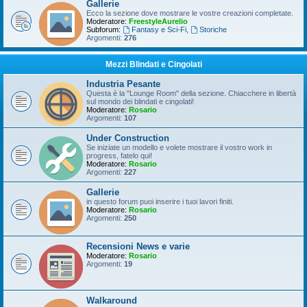
Gallerie
Ecco la sezione dove mostrare le vostre creazioni completate.
Moderatore:
FreestyleAurelio
Subforum:
Fantasy e Sci-Fi
,
Storiche
Argomenti:
276
Mezzi Blindati e Cingolati
Industria Pesante
Questa è la "Lounge Room" della sezione. Chiacchere in libertà
sul mondo dei blindati e cingolati!
Moderatore:
Rosario
Argomenti:
107
Under Construction
Se iniziate un modello e volete mostrare il vostro work in
progress, fatelo qui!
Moderatore:
Rosario
Argomenti:
227
Gallerie
in questo forum puoi inserire i tuoi lavori finiti.
Moderatore:
Rosario
Argomenti:
250
Recensioni News e varie
Moderatore:
Rosario
Argomenti:
19
Walkaround