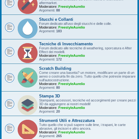
aftermarket.
Moderatore:
FreestyleAurelio
Argomenti:
88
Stucchi e Collanti
Forum dedicato all'uso degli stucchi e delle colle.
Moderatore:
FreestyleAurelio
Argomenti:
183
Tecniche di Invecchiamento
Forum dedicato alle tecniche di weathering, sporcatura e After
Effect dei modelli.
Moderatore:
FreestyleAurelio
Argomenti:
172
Scratch Building
Come creare una basetta? un motore, modificare un parte di un
aereo o costruirla fin da zero. Tutto quello che potreste imparare
sull'autocostruzione.
Moderatore:
FreestyleAurelio
Argomenti:
80
Stampa 3D
Stampanti, accessori, tecniche ed accorgimenti per creare pezzi
3D da aggiungere ai nostri modelli!
Moderatore:
FreestyleAurelio
Argomenti:
20
Strumenti Utili e Attrezzatura
Tutto quello che si può sapere sulle lime, i trapani, le carte
abrasive, gli incisori e altro ancora.
Moderatore:
FreestyleAurelio
Argomenti:
265