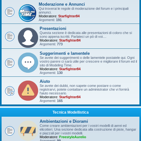
Moderazione e Annunci
Qui troverai le regole di moderazione del forum e i principali
annunci.
Moderatore:
Starfighter84
Argomenti:
191
Presentazioni
Questa sezione è dedicata alle presentazioni di coloro che si
sono appena iscritti. Parlateci un pò di voi....
Moderatore:
Starfighter84
Argomenti:
773
Suggerimenti e lamentele
Se avete dei suggerimenti o delle lamentele postatele qui. Ogni
vostro parere ci sarà utile per crescere e migliorare il forum ed il
sito di Modeling Time.
Moderatore:
Starfighter84
Argomenti:
130
Aiuto
Se avete dei dubbi, non sapete come postare o come
registrarvi, potete contattare un administrator che vi fornirà
l'aiuto necessario.
Moderatore:
Starfighter84
Argomenti:
165
Tecnica Modellistica
Ambientazioni e Diorami
Come creare ambientazioni per i vostri modelli di aerei ed
elicotteri. Una sezione dedicata alla costruzione di piste, hangar
e piazzali per i vostri modelli.
Moderatore:
FreestyleAurelio
Argomenti:
99