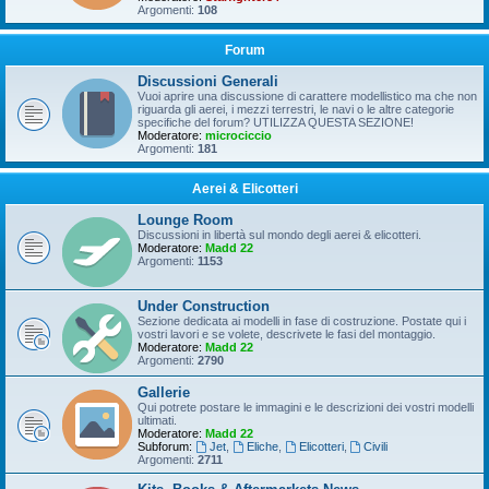
Argomenti:
108
Forum
Discussioni Generali
Vuoi aprire una discussione di carattere modellistico ma che non
riguarda gli aerei, i mezzi terrestri, le navi o le altre categorie
specifiche del forum? UTILIZZA QUESTA SEZIONE!
Moderatore:
microciccio
Argomenti:
181
Aerei & Elicotteri
Lounge Room
Discussioni in libertà sul mondo degli aerei & elicotteri.
Moderatore:
Madd 22
Argomenti:
1153
Under Construction
Sezione dedicata ai modelli in fase di costruzione. Postate qui i
vostri lavori e se volete, descrivete le fasi del montaggio.
Moderatore:
Madd 22
Argomenti:
2790
Gallerie
Qui potrete postare le immagini e le descrizioni dei vostri modelli
ultimati.
Moderatore:
Madd 22
Subforum:
Jet
,
Eliche
,
Elicotteri
,
Civili
Argomenti:
2711