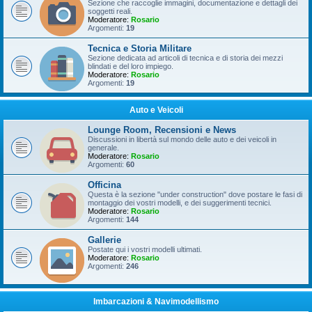
Sezione che raccoglie immagini, documentazione e dettagli dei
soggetti reali.
Moderatore:
Rosario
Argomenti:
19
Tecnica e Storia Militare
Sezione dedicata ad articoli di tecnica e di storia dei mezzi
blindati e del loro impiego.
Moderatore:
Rosario
Argomenti:
19
Auto e Veicoli
Lounge Room, Recensioni e News
Discussioni in libertà sul mondo delle auto e dei veicoli in
generale.
Moderatore:
Rosario
Argomenti:
60
Officina
Questa è la sezione "under construction" dove postare le fasi di
montaggio dei vostri modelli, e dei suggerimenti tecnici.
Moderatore:
Rosario
Argomenti:
144
Gallerie
Postate qui i vostri modelli ultimati.
Moderatore:
Rosario
Argomenti:
246
Imbarcazioni & Navimodellismo