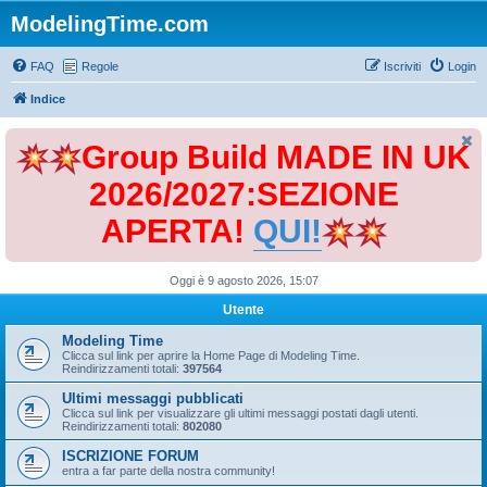
ModelingTime.com
FAQ
Regole
Iscriviti
Login
Indice
Group Build MADE IN UK
2026/2027:SEZIONE
APERTA!
QUI!
Oggi è 9 agosto 2026, 15:07
Utente
Modeling Time
Clicca sul link per aprire la Home Page di Modeling Time.
Reindirizzamenti totali:
397564
Ultimi messaggi pubblicati
Clicca sul link per visualizzare gli ultimi messaggi postati dagli utenti.
Reindirizzamenti totali:
802080
ISCRIZIONE FORUM
entra a far parte della nostra community!