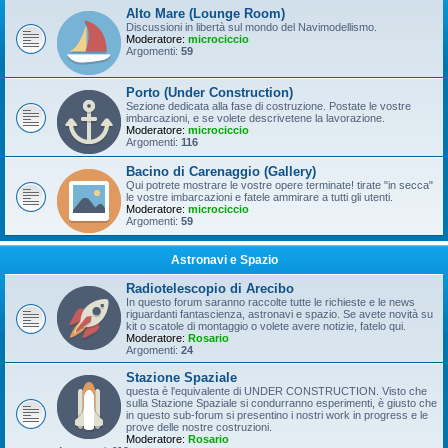
Alto Mare (Lounge Room)
Discussioni in libertà sul mondo del Navimodellismo.
Moderatore:
microciccio
Argomenti:
59
Porto (Under Construction)
Sezione dedicata alla fase di costruzione. Postate le vostre
imbarcazioni, e se volete descrivetene la lavorazione.
Moderatore:
microciccio
Argomenti:
116
Bacino di Carenaggio (Gallery)
Qui potrete mostrare le vostre opere terminate! tirate "in secca"
le vostre imbarcazioni e fatele ammirare a tutti gli utenti.
Moderatore:
microciccio
Argomenti:
59
Astronavi e Spazio
Radiotelescopio di Arecibo
In questo forum saranno raccolte tutte le richieste e le news
riguardanti fantascienza, astronavi e spazio. Se avete novità su
kit o scatole di montaggio o volete avere notizie, fatelo qui.
Moderatore:
Rosario
Argomenti:
24
Stazione Spaziale
questa è l'equivalente di UNDER CONSTRUCTION. Visto che
sulla Stazione Spaziale si condurranno esperimenti, è giusto che
in questo sub-forum si presentino i nostri work in progress e le
prove delle nostre costruzioni.
Moderatore:
Rosario