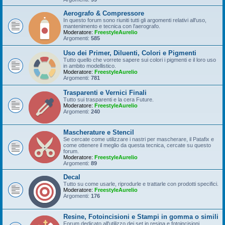
Aerografo & Compressore
In questo forum sono riuniti tutti gli argomenti relativi all'uso,
mantenimento e tecnica con l'aerografo.
Moderatore:
FreestyleAurelio
Argomenti:
585
Uso dei Primer, Diluenti, Colori e Pigmenti
Tutto quello che vorrete sapere sui colori i pigmenti e il loro uso
in ambito modellistico.
Moderatore:
FreestyleAurelio
Argomenti:
781
Trasparenti e Vernici Finali
Tutto sui trasparenti e la cera Future.
Moderatore:
FreestyleAurelio
Argomenti:
240
Mascherature e Stencil
Se cercate come utilizzare i nastri per mascherare, il Patafix e
come ottenere il meglio da questa tecnica, cercate su questo
forum.
Moderatore:
FreestyleAurelio
Argomenti:
89
Decal
Tutto su come usarle, riprodurle e trattarle con prodotti specifici.
Moderatore:
FreestyleAurelio
Argomenti:
176
Resine, Fotoincisioni e Stampi in gomma o simili
Forum dedicato all'utilizzo dei set in resina e fotoincisioni