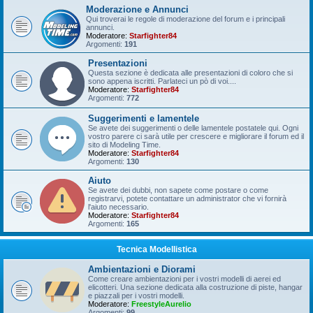
Moderazione e Annunci
Qui troverai le regole di moderazione del forum e i principali
annunci.
Moderatore:
Starfighter84
Argomenti:
191
Presentazioni
Questa sezione è dedicata alle presentazioni di coloro che si
sono appena iscritti. Parlateci un pò di voi....
Moderatore:
Starfighter84
Argomenti:
772
Suggerimenti e lamentele
Se avete dei suggerimenti o delle lamentele postatele qui. Ogni
vostro parere ci sarà utile per crescere e migliorare il forum ed il
sito di Modeling Time.
Moderatore:
Starfighter84
Argomenti:
130
Aiuto
Se avete dei dubbi, non sapete come postare o come
registrarvi, potete contattare un administrator che vi fornirà
l'aiuto necessario.
Moderatore:
Starfighter84
Argomenti:
165
Tecnica Modellistica
Ambientazioni e Diorami
Come creare ambientazioni per i vostri modelli di aerei ed
elicotteri. Una sezione dedicata alla costruzione di piste, hangar
e piazzali per i vostri modelli.
Moderatore:
FreestyleAurelio
Argomenti:
99