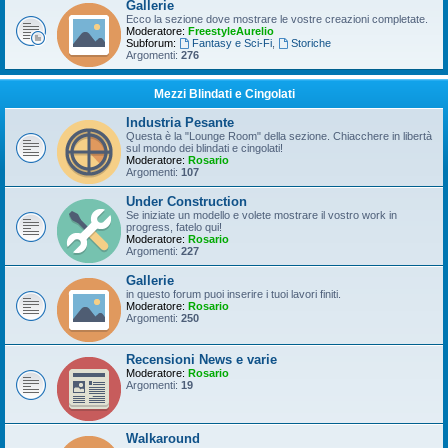
Gallerie
Ecco la sezione dove mostrare le vostre creazioni completate.
Moderatore:
FreestyleAurelio
Subforum:
Fantasy e Sci-Fi
,
Storiche
Argomenti:
276
Mezzi Blindati e Cingolati
Industria Pesante
Questa è la "Lounge Room" della sezione. Chiacchere in libertà
sul mondo dei blindati e cingolati!
Moderatore:
Rosario
Argomenti:
107
Under Construction
Se iniziate un modello e volete mostrare il vostro work in
progress, fatelo qui!
Moderatore:
Rosario
Argomenti:
227
Gallerie
in questo forum puoi inserire i tuoi lavori finiti.
Moderatore:
Rosario
Argomenti:
250
Recensioni News e varie
Moderatore:
Rosario
Argomenti:
19
Walkaround