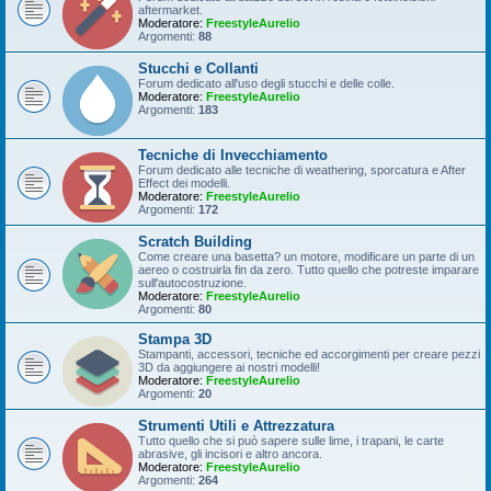
aftermarket.
Moderatore:
FreestyleAurelio
Argomenti:
88
Stucchi e Collanti
Forum dedicato all'uso degli stucchi e delle colle.
Moderatore:
FreestyleAurelio
Argomenti:
183
Tecniche di Invecchiamento
Forum dedicato alle tecniche di weathering, sporcatura e After
Effect dei modelli.
Moderatore:
FreestyleAurelio
Argomenti:
172
Scratch Building
Come creare una basetta? un motore, modificare un parte di un
aereo o costruirla fin da zero. Tutto quello che potreste imparare
sull'autocostruzione.
Moderatore:
FreestyleAurelio
Argomenti:
80
Stampa 3D
Stampanti, accessori, tecniche ed accorgimenti per creare pezzi
3D da aggiungere ai nostri modelli!
Moderatore:
FreestyleAurelio
Argomenti:
20
Strumenti Utili e Attrezzatura
Tutto quello che si può sapere sulle lime, i trapani, le carte
abrasive, gli incisori e altro ancora.
Moderatore:
FreestyleAurelio
Argomenti:
264