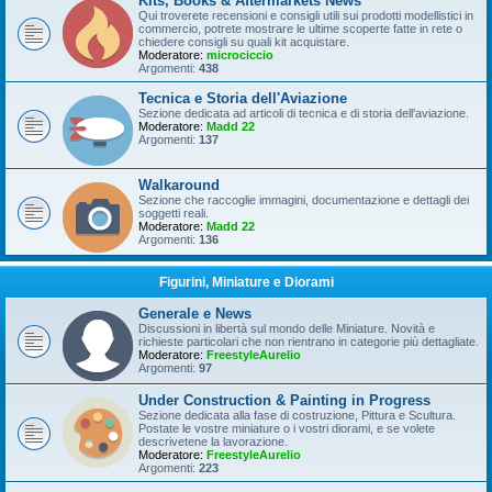
Kits, Books & Aftermarkets News
Qui troverete recensioni e consigli utili sui prodotti modellistici in
commercio, potrete mostrare le ultime scoperte fatte in rete o
chiedere consigli su quali kit acquistare.
Moderatore:
microciccio
Argomenti:
438
Tecnica e Storia dell'Aviazione
Sezione dedicata ad articoli di tecnica e di storia dell'aviazione.
Moderatore:
Madd 22
Argomenti:
137
Walkaround
Sezione che raccoglie immagini, documentazione e dettagli dei
soggetti reali.
Moderatore:
Madd 22
Argomenti:
136
Figurini, Miniature e Diorami
Generale e News
Discussioni in libertà sul mondo delle Miniature. Novità e
richieste particolari che non rientrano in categorie più dettagliate.
Moderatore:
FreestyleAurelio
Argomenti:
97
Under Construction & Painting in Progress
Sezione dedicata alla fase di costruzione, Pittura e Scultura.
Postate le vostre miniature o i vostri diorami, e se volete
descrivetene la lavorazione.
Moderatore:
FreestyleAurelio
Argomenti:
223