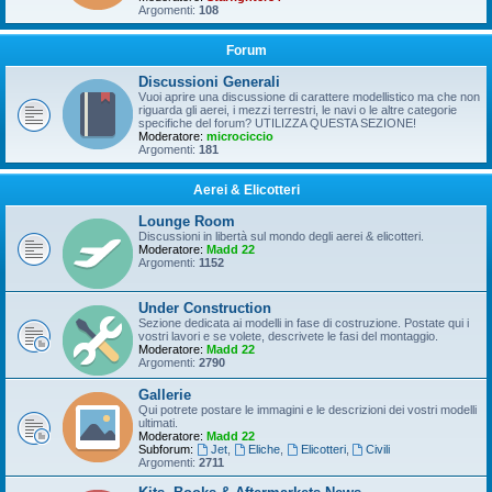
Argomenti:
108
Forum
Discussioni Generali
Vuoi aprire una discussione di carattere modellistico ma che non
riguarda gli aerei, i mezzi terrestri, le navi o le altre categorie
specifiche del forum? UTILIZZA QUESTA SEZIONE!
Moderatore:
microciccio
Argomenti:
181
Aerei & Elicotteri
Lounge Room
Discussioni in libertà sul mondo degli aerei & elicotteri.
Moderatore:
Madd 22
Argomenti:
1152
Under Construction
Sezione dedicata ai modelli in fase di costruzione. Postate qui i
vostri lavori e se volete, descrivete le fasi del montaggio.
Moderatore:
Madd 22
Argomenti:
2790
Gallerie
Qui potrete postare le immagini e le descrizioni dei vostri modelli
ultimati.
Moderatore:
Madd 22
Subforum:
Jet
,
Eliche
,
Elicotteri
,
Civili
Argomenti:
2711