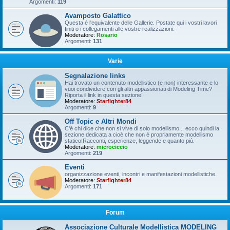
Argomenti:
119
Avamposto Galattico
Questa è l'equivalente delle Gallerie. Postate qui i vostri lavori
finiti o i collegamenti alle vostre realizzazioni.
Moderatore:
Rosario
Argomenti:
131
Varie
Segnalazione links
Hai trovato un contenuto modellistico (e non) interessante e lo
vuoi condividere con gli altri appassionati di Modeling Time?
Riporta il link in questa sezione!
Moderatore:
Starfighter84
Argomenti:
9
Off Topic e Altri Mondi
C'è chi dice che non si vive di solo modellismo... ecco quindi la
sezione dedicata a cioè che non è propriamente modellismo
statico!Racconti, esperienze, leggende e quanto più.
Moderatore:
microciccio
Argomenti:
219
Eventi
organizzazione eventi, incontri e manifestazioni modellistiche.
Moderatore:
Starfighter84
Argomenti:
171
Forum
Associazione Culturale Modellistica MODELING