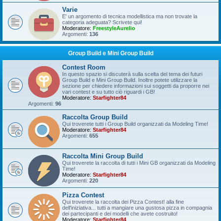
Varie
E' un argomento di tecnica modellistica ma non trovate la
categoria adeguata? Scrivete qui!
Moderatore:
FreestyleAurelio
Argomenti:
136
Group Build e Mini Group Build
Contest Room
In questo spazio si discuterà sulla scelta del tema dei futuri
Group Build e Mini Group Build. Inoltre potete utilizzare la
sezione per chiedere informazioni sui soggetti da proporre nei
vari contest e su tutto ciò riguardi i GB!
Moderatore:
Starfighter84
Argomenti:
96
Raccolta Group Build
Qui troverete tutti i Group Build organizzati da Modeling Time!
Moderatore:
Starfighter84
Argomenti:
655
Raccolta Mini Group Build
Qui troverete la raccolta di tutti i Mini GB organizzati da Modeling
Time!
Moderatore:
Starfighter84
Argomenti:
220
Pizza Contest
Qui troverete la raccolta dei Pizza Contest! alla fine
dell'iniziativa... tutti a mangiare una gustosa pizza in compagnia
dei partecipanti e dei modelli che avete costruito!
Moderatore:
Starfighter84