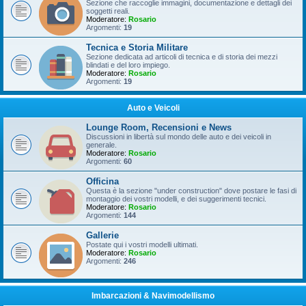
Sezione che raccoglie immagini, documentazione e dettagli dei
soggetti reali.
Moderatore:
Rosario
Argomenti:
19
Tecnica e Storia Militare
Sezione dedicata ad articoli di tecnica e di storia dei mezzi
blindati e del loro impiego.
Moderatore:
Rosario
Argomenti:
19
Auto e Veicoli
Lounge Room, Recensioni e News
Discussioni in libertà sul mondo delle auto e dei veicoli in
generale.
Moderatore:
Rosario
Argomenti:
60
Officina
Questa è la sezione "under construction" dove postare le fasi di
montaggio dei vostri modelli, e dei suggerimenti tecnici.
Moderatore:
Rosario
Argomenti:
144
Gallerie
Postate qui i vostri modelli ultimati.
Moderatore:
Rosario
Argomenti:
246
Imbarcazioni & Navimodellismo