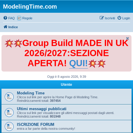
ModelingTime.com
FAQ
Regole
Iscriviti
Login
Indice
Group Build MADE IN UK
2026/2027:SEZIONE
APERTA!
QUI!
Oggi è 8 agosto 2026, 9:39
Utente
Modeling Time
Clicca sul link per aprire la Home Page di Modeling Time.
Reindirizzamenti totali:
397454
Ultimi messaggi pubblicati
Clicca sul link per visualizzare gli ultimi messaggi postati dagli utenti.
Reindirizzamenti totali:
801948
ISCRIZIONE FORUM
entra a far parte della nostra community!