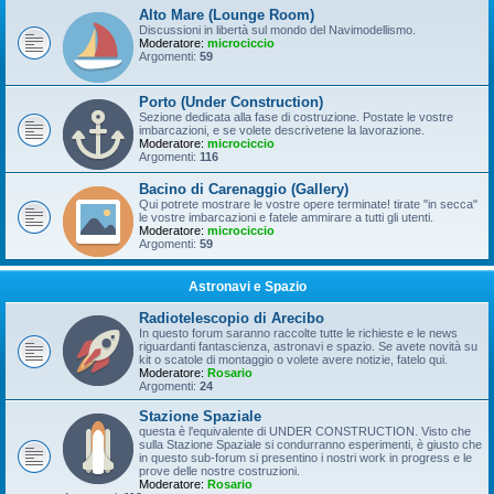
Alto Mare (Lounge Room)
Discussioni in libertà sul mondo del Navimodellismo.
Moderatore:
microciccio
Argomenti:
59
Porto (Under Construction)
Sezione dedicata alla fase di costruzione. Postate le vostre
imbarcazioni, e se volete descrivetene la lavorazione.
Moderatore:
microciccio
Argomenti:
116
Bacino di Carenaggio (Gallery)
Qui potrete mostrare le vostre opere terminate! tirate "in secca"
le vostre imbarcazioni e fatele ammirare a tutti gli utenti.
Moderatore:
microciccio
Argomenti:
59
Astronavi e Spazio
Radiotelescopio di Arecibo
In questo forum saranno raccolte tutte le richieste e le news
riguardanti fantascienza, astronavi e spazio. Se avete novità su
kit o scatole di montaggio o volete avere notizie, fatelo qui.
Moderatore:
Rosario
Argomenti:
24
Stazione Spaziale
questa è l'equivalente di UNDER CONSTRUCTION. Visto che
sulla Stazione Spaziale si condurranno esperimenti, è giusto che
in questo sub-forum si presentino i nostri work in progress e le
prove delle nostre costruzioni.
Moderatore:
Rosario