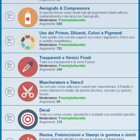
Aerografo & Compressore
In questo forum sono riuniti tutti gli argomenti relativi all'uso,
mantenimento e tecnica con l'aerografo.
Moderatore:
FreestyleAurelio
Argomenti:
585
Uso dei Primer, Diluenti, Colori e Pigmenti
Tutto quello che vorrete sapere sui colori i pigmenti e il loro uso
in ambito modellistico.
Moderatore:
FreestyleAurelio
Argomenti:
781
Trasparenti e Vernici Finali
Tutto sui trasparenti e la cera Future.
Moderatore:
FreestyleAurelio
Argomenti:
240
Mascherature e Stencil
Se cercate come utilizzare i nastri per mascherare, il Patafix e
come ottenere il meglio da questa tecnica, cercate su questo
forum.
Moderatore:
FreestyleAurelio
Argomenti:
89
Decal
Tutto su come usarle, riprodurle e trattarle con prodotti specifici.
Moderatore:
FreestyleAurelio
Argomenti:
176
Resine, Fotoincisioni e Stampi in gomma o simili
Forum dedicato all'utilizzo dei set in resina e fotoincisioni