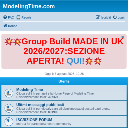
ModelingTime.com
FAQ
Regole
Iscriviti
Login
Indice
Group Build MADE IN UK
2026/2027:SEZIONE
APERTA!
QUI!
Oggi è 7 agosto 2026, 12:26
Utente
Modeling Time
Clicca sul link per aprire la Home Page di Modeling Time.
Reindirizzamenti totali:
397424
Ultimi messaggi pubblicati
Clicca sul link per visualizzare gli ultimi messaggi postati dagli utenti.
Reindirizzamenti totali:
801900
ISCRIZIONE FORUM
entra a far parte della nostra community!