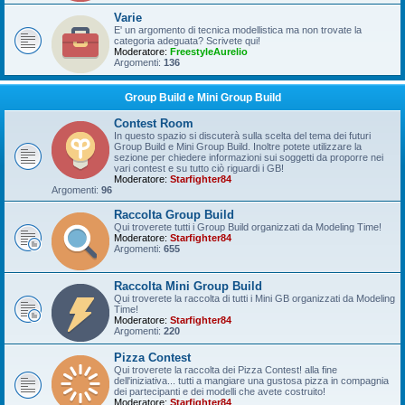
Varie
E' un argomento di tecnica modellistica ma non trovate la
categoria adeguata? Scrivete qui!
Moderatore:
FreestyleAurelio
Argomenti:
136
Group Build e Mini Group Build
Contest Room
In questo spazio si discuterà sulla scelta del tema dei futuri
Group Build e Mini Group Build. Inoltre potete utilizzare la
sezione per chiedere informazioni sui soggetti da proporre nei
vari contest e su tutto ciò riguardi i GB!
Moderatore:
Starfighter84
Argomenti:
96
Raccolta Group Build
Qui troverete tutti i Group Build organizzati da Modeling Time!
Moderatore:
Starfighter84
Argomenti:
655
Raccolta Mini Group Build
Qui troverete la raccolta di tutti i Mini GB organizzati da Modeling
Time!
Moderatore:
Starfighter84
Argomenti:
220
Pizza Contest
Qui troverete la raccolta dei Pizza Contest! alla fine
dell'iniziativa... tutti a mangiare una gustosa pizza in compagnia
dei partecipanti e dei modelli che avete costruito!
Moderatore:
Starfighter84