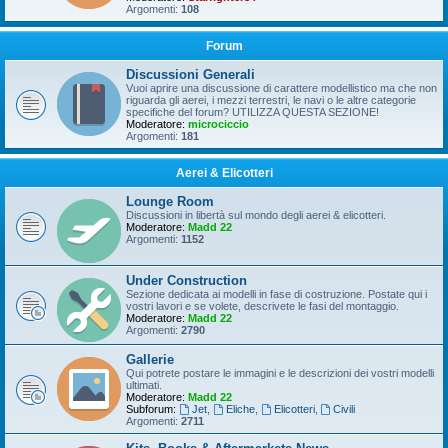
Argomenti:
108
Forum
Discussioni Generali
Vuoi aprire una discussione di carattere modellistico ma che non
riguarda gli aerei, i mezzi terrestri, le navi o le altre categorie
specifiche del forum? UTILIZZA QUESTA SEZIONE!
Moderatore:
microciccio
Argomenti:
181
Aerei & Elicotteri
Lounge Room
Discussioni in libertà sul mondo degli aerei & elicotteri.
Moderatore:
Madd 22
Argomenti:
1152
Under Construction
Sezione dedicata ai modelli in fase di costruzione. Postate qui i
vostri lavori e se volete, descrivete le fasi del montaggio.
Moderatore:
Madd 22
Argomenti:
2790
Gallerie
Qui potrete postare le immagini e le descrizioni dei vostri modelli
ultimati.
Moderatore:
Madd 22
Subforum:
Jet
,
Eliche
,
Elicotteri
,
Civili
Argomenti:
2711