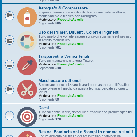
Aerografo & Compressore
In questo forum sono riuniti tutti gli argomenti relativi all'uso,
mantenimento e tecnica con l'aerografo.
Moderatore:
FreestyleAurelio
Argomenti:
585
Uso dei Primer, Diluenti, Colori e Pigmenti
Tutto quello che vorrete sapere sui colori i pigmenti e il loro uso
in ambito modellistico.
Moderatore:
FreestyleAurelio
Argomenti:
781
Trasparenti e Vernici Finali
Tutto sui trasparenti e la cera Future.
Moderatore:
FreestyleAurelio
Argomenti:
240
Mascherature e Stencil
Se cercate come utilizzare i nastri per mascherare, il Patafix e
come ottenere il meglio da questa tecnica, cercate su questo
forum.
Moderatore:
FreestyleAurelio
Argomenti:
89
Decal
Tutto su come usarle, riprodurle e trattarle con prodotti specifici.
Moderatore:
FreestyleAurelio
Argomenti:
176
Resine, Fotoincisioni e Stampi in gomma o simili
Forum dedicato all'utilizzo dei set in resina e fotoincisioni