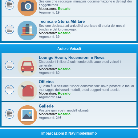
Sezione che raccoglie immagini, documentazione e dettagli dei
soggetti reali.
Moderatore:
Rosario
Argomenti:
19
Tecnica e Storia Militare
Sezione dedicata ad articoli di tecnica e di storia dei mezzi
blindati e del loro impiego.
Moderatore:
Rosario
Argomenti:
19
Auto e Veicoli
Lounge Room, Recensioni e News
Discussioni in libertà sul mondo delle auto e dei veicoli in
generale.
Moderatore:
Rosario
Argomenti:
60
Officina
Questa è la sezione "under construction" dove postare le fasi di
montaggio dei vostri modelli, e dei suggerimenti tecnici.
Moderatore:
Rosario
Argomenti:
144
Gallerie
Postate qui i vostri modelli ultimati.
Moderatore:
Rosario
Argomenti:
246
Imbarcazioni & Navimodellismo