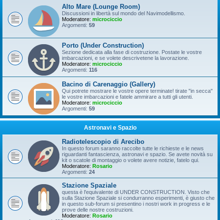
Alto Mare (Lounge Room)
Discussioni in libertà sul mondo del Navimodellismo.
Moderatore:
microciccio
Argomenti:
59
Porto (Under Construction)
Sezione dedicata alla fase di costruzione. Postate le vostre
imbarcazioni, e se volete descrivetene la lavorazione.
Moderatore:
microciccio
Argomenti:
116
Bacino di Carenaggio (Gallery)
Qui potrete mostrare le vostre opere terminate! tirate "in secca"
le vostre imbarcazioni e fatele ammirare a tutti gli utenti.
Moderatore:
microciccio
Argomenti:
59
Astronavi e Spazio
Radiotelescopio di Arecibo
In questo forum saranno raccolte tutte le richieste e le news
riguardanti fantascienza, astronavi e spazio. Se avete novità su
kit o scatole di montaggio o volete avere notizie, fatelo qui.
Moderatore:
Rosario
Argomenti:
24
Stazione Spaziale
questa è l'equivalente di UNDER CONSTRUCTION. Visto che
sulla Stazione Spaziale si condurranno esperimenti, è giusto che
in questo sub-forum si presentino i nostri work in progress e le
prove delle nostre costruzioni.
Moderatore:
Rosario