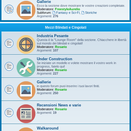
Gallerie
Ecco la sezione dove mostrare le vostre creazioni completate.
Moderatore:
FreestyleAurelio
Subforum:
Fantasy e Sci-Fi
,
Storiche
Argomenti:
276
Mezzi Blindati e Cingolati
Industria Pesante
Questa è la "Lounge Room" della sezione. Chiacchere in libertà
sul mondo dei blindati e cingolati!
Moderatore:
Rosario
Argomenti:
107
Under Construction
Se iniziate un modello e volete mostrare il vostro work in
progress, fatelo qui!
Moderatore:
Rosario
Argomenti:
227
Gallerie
in questo forum puoi inserire i tuoi lavori finiti.
Moderatore:
Rosario
Argomenti:
250
Recensioni News e varie
Moderatore:
Rosario
Argomenti:
19
Walkaround