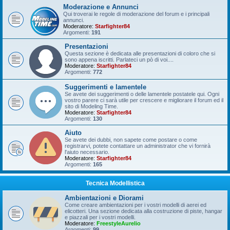
Moderazione e Annunci
Qui troverai le regole di moderazione del forum e i principali
annunci.
Moderatore:
Starfighter84
Argomenti:
191
Presentazioni
Questa sezione è dedicata alle presentazioni di coloro che si
sono appena iscritti. Parlateci un pò di voi....
Moderatore:
Starfighter84
Argomenti:
772
Suggerimenti e lamentele
Se avete dei suggerimenti o delle lamentele postatele qui. Ogni
vostro parere ci sarà utile per crescere e migliorare il forum ed il
sito di Modeling Time.
Moderatore:
Starfighter84
Argomenti:
130
Aiuto
Se avete dei dubbi, non sapete come postare o come
registrarvi, potete contattare un administrator che vi fornirà
l'aiuto necessario.
Moderatore:
Starfighter84
Argomenti:
165
Tecnica Modellistica
Ambientazioni e Diorami
Come creare ambientazioni per i vostri modelli di aerei ed
elicotteri. Una sezione dedicata alla costruzione di piste, hangar
e piazzali per i vostri modelli.
Moderatore:
FreestyleAurelio
Argomenti:
99