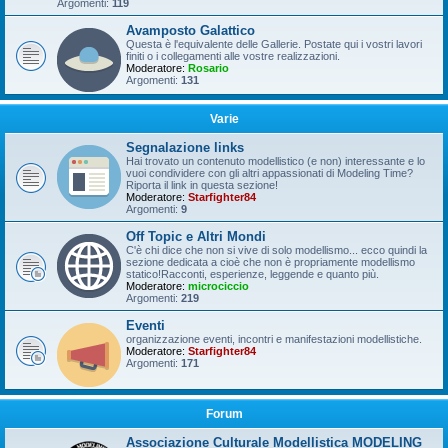
Argomenti:
119
Avamposto Galattico
Questa è l'equivalente delle Gallerie. Postate qui i vostri lavori
finiti o i collegamenti alle vostre realizzazioni.
Moderatore:
Rosario
Argomenti:
131
Varie
Segnalazione links
Hai trovato un contenuto modellistico (e non) interessante e lo
vuoi condividere con gli altri appassionati di Modeling Time?
Riporta il link in questa sezione!
Moderatore:
Starfighter84
Argomenti:
9
Off Topic e Altri Mondi
C'è chi dice che non si vive di solo modellismo... ecco quindi la
sezione dedicata a cioè che non è propriamente modellismo
statico!Racconti, esperienze, leggende e quanto più.
Moderatore:
microciccio
Argomenti:
219
Eventi
organizzazione eventi, incontri e manifestazioni modellistiche.
Moderatore:
Starfighter84
Argomenti:
171
Forum
Associazione Culturale Modellistica MODELING