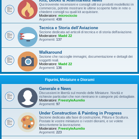
Kits, Books & Aftermarkets News
Qui troverete recensioni e consigli utili sui prodotti modellistici in
commercio, potrete mostrare le ultime scoperte fatte in rete o
chiedere consigli su quali kit acquistare.
Moderatore:
microciccio
Argomenti:
438
Tecnica e Storia dell'Aviazione
Sezione dedicata ad articoli di tecnica e di storia dell'aviazione.
Moderatore:
Madd 22
Argomenti:
137
Walkaround
Sezione che raccoglie immagini, documentazione e dettagli dei
soggetti reali.
Moderatore:
Madd 22
Argomenti:
136
Figurini, Miniature e Diorami
Generale e News
Discussioni in libertà sul mondo delle Miniature. Novità e
richieste particolari che non rientrano in categorie più dettagliate.
Moderatore:
FreestyleAurelio
Argomenti:
97
Under Construction & Painting in Progress
Sezione dedicata alla fase di costruzione, Pittura e Scultura.
Postate le vostre miniature o i vostri diorami, e se volete
descrivetene la lavorazione.
Moderatore:
FreestyleAurelio
Argomenti:
223