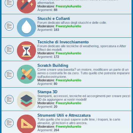
aftermarket.
Moderatore:
FreestyleAurelio
Argomenti:
88
Stucchi e Collanti
Forum dedicato all'uso degli stucchi e delle colle.
Moderatore:
FreestyleAurelio
Argomenti:
183
Tecniche di Invecchiamento
Forum dedicato alle tecniche di weathering, sporcatura e After
Effect dei modelli.
Moderatore:
FreestyleAurelio
Argomenti:
172
Scratch Building
Come creare una basetta? un motore, modificare un parte di un
aereo o costruirla fin da zero. Tutto quello che potreste imparare
sull'autocostruzione.
Moderatore:
FreestyleAurelio
Argomenti:
80
Stampa 3D
Stampanti, accessori, tecniche ed accorgimenti per creare pezzi
3D da aggiungere ai nostri modelli!
Moderatore:
FreestyleAurelio
Argomenti:
20
Strumenti Utili e Attrezzatura
Tutto quello che si può sapere sulle lime, i trapani, le carte
abrasive, gli incisori e altro ancora.
Moderatore:
FreestyleAurelio
Argomenti:
264