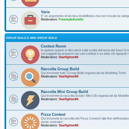
Varie
E' un argomento di tecnica modellistica ma non trovate la categ
Moderatore:
FreestyleAurelio
GROUP BUILD E MINI GROUP BUILD
Contest Room
In questo spazio si discuterà sulla scelta del tema dei futuri Gro
sui soggetti da proporre nei vari contest e su tutto ciò riguardi i
Moderatore:
Starfighter84
Raccolta Group Build
Qui troverete tutti i Group Build organizzati da Modeling Time!
Moderatore:
Starfighter84
Raccolta Mini Group Build
Qui troverete la raccolta di tutti i Mini GB organizzati da Modeli
Moderatore:
Starfighter84
Pizza Contest
Qui troverete la raccolta dei Pizza Contest! alla fine dell'inizia
avete costruito!
Moderatore:
Starfighter84