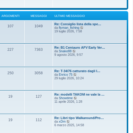
o
g
i
m
i
u
e
o
l
s
t
s
ARGOMENTI
MESSAGGI
ULTIMO MESSAGGIO
i
a
m
g
Re: Consiglio lista della spe…
o
g
107
1049
V
da
flyman_fishing
m
i
e
19 luglio 2026, 7:58
e
o
d
s
i
s
u
a
l
g
Re: B1 Centauro AFV Early Ver…
t
g
227
7363
V
da
Snake88
i
i
e
9 agosto 2026, 9:57
m
o
d
o
i
m
u
e
l
s
Re: T-34/76 catturato dagli I…
t
250
3058
s
V
da
Enrico 75
i
a
e
29 luglio 2026, 10:24
m
g
d
o
g
i
m
i
u
e
o
l
s
Re: modelli TAKOM ne vale la …
t
19
127
s
V
da
Showtime
i
a
e
11 aprile 2026, 1:28
m
g
d
o
g
i
m
i
u
e
o
l
s
Re: Libri tipo Walkaround/Pro…
t
19
112
s
V
da
xDm
i
a
e
6 marzo 2025, 14:58
m
g
d
o
g
i