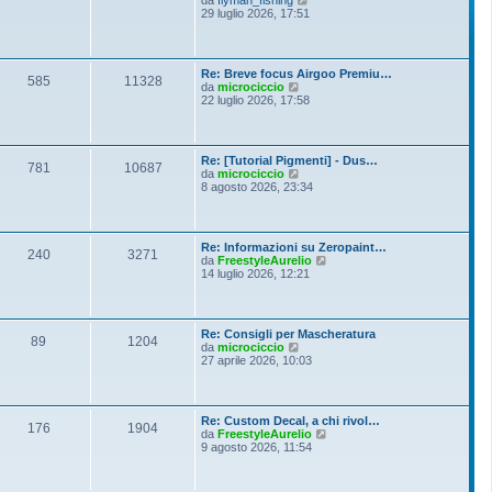
i
e
29 luglio 2026, 17:51
e
o
d
s
i
s
u
a
l
g
Re: Breve focus Airgoo Premiu…
t
g
585
11328
V
da
microciccio
i
i
e
22 luglio 2026, 17:58
m
o
d
o
i
m
u
e
l
s
Re: [Tutorial Pigmenti] - Dus…
t
781
10687
s
V
da
microciccio
i
a
e
8 agosto 2026, 23:34
m
g
d
o
g
i
m
i
u
e
o
l
s
Re: Informazioni su Zeropaint…
t
240
3271
s
V
da
FreestyleAurelio
i
a
e
14 luglio 2026, 12:21
m
g
d
o
g
i
m
i
u
e
o
l
s
Re: Consigli per Mascheratura
t
89
1204
s
V
da
microciccio
i
a
e
27 aprile 2026, 10:03
m
g
d
o
g
i
m
i
u
e
o
l
s
Re: Custom Decal, a chi rivol…
t
176
1904
s
V
da
FreestyleAurelio
i
a
e
9 agosto 2026, 11:54
m
g
d
o
g
i
m
i
u
e