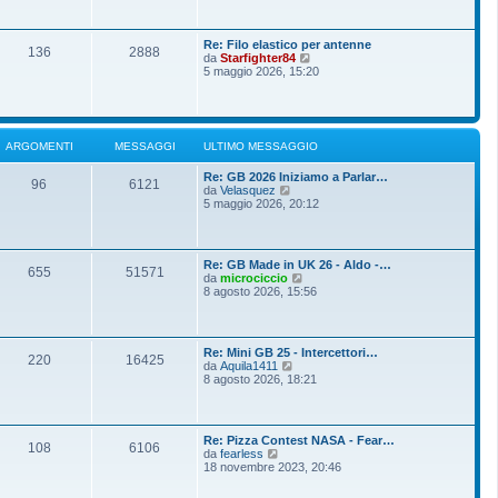
o
g
i
m
i
u
e
o
l
s
Re: Filo elastico per antenne
t
136
2888
s
V
da
Starfighter84
i
a
e
5 maggio 2026, 15:20
m
g
d
o
g
i
m
i
u
e
o
l
s
t
s
ARGOMENTI
MESSAGGI
ULTIMO MESSAGGIO
i
a
m
g
Re: GB 2026 Iniziamo a Parlar…
o
g
96
6121
V
da
Velasquez
m
i
e
5 maggio 2026, 20:12
e
o
d
s
i
s
u
a
l
g
Re: GB Made in UK 26 - Aldo -…
t
g
655
51571
V
da
microciccio
i
i
e
8 agosto 2026, 15:56
m
o
d
o
i
m
u
e
l
s
Re: Mini GB 25 - Intercettori…
t
220
16425
s
V
da
Aquila1411
i
a
e
8 agosto 2026, 18:21
m
g
d
o
g
i
m
i
u
e
o
l
s
Re: Pizza Contest NASA - Fear…
t
108
6106
s
V
da
fearless
i
a
e
18 novembre 2023, 20:46
m
g
d
o
g
i
m