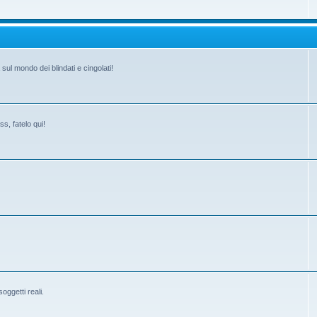
ul mondo dei blindati e cingolati!
s, fatelo qui!
ggetti reali.