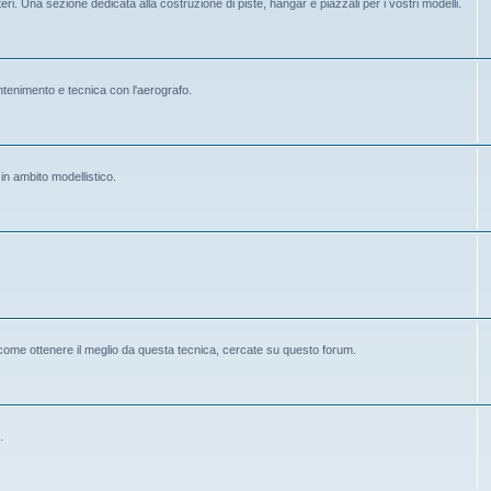
eri. Una sezione dedicata alla costruzione di piste, hangar e piazzali per i vostri modelli.
mantenimento e tecnica con l'aerografo.
 in ambito modellistico.
 come ottenere il meglio da questa tecnica, cercate su questo forum.
.