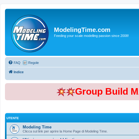
ModelingTime.com
Feeding your scale modelling passion since 2008!
FAQ
Regole
Indice
Group Build 
UTENTE
Modeling Time
Clicca sul link per aprire la Home Page di Modeling Time.