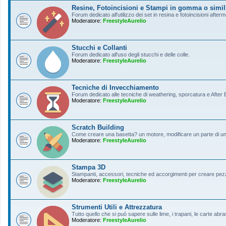
Resine, Fotoincisioni e Stampi in gomma o simil
Forum dedicato all'utilizzo dei set in resina e fotoincisioni afterm
Moderatore:
FreestyleAurelio
Stucchi e Collanti
Forum dedicato all'uso degli stucchi e delle colle.
Moderatore:
FreestyleAurelio
Tecniche di Invecchiamento
Forum dedicato alle tecniche di weathering, sporcatura e After Ef
Moderatore:
FreestyleAurelio
Scratch Building
Come creare una basetta? un motore, modificare un parte di un a
Moderatore:
FreestyleAurelio
Stampa 3D
Stampanti, accessori, tecniche ed accorgimenti per creare pezz
Moderatore:
FreestyleAurelio
Strumenti Utili e Attrezzatura
Tutto quello che si può sapere sulle lime, i trapani, le carte abras
Moderatore:
FreestyleAurelio