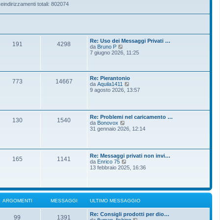
eindirizzamenti totali: 802074
Re: Uso dei Messaggi Privati …
191
4298
V
da
Bruno P
e
7 giugno 2026, 11:25
d
i
u
l
Re: Pierantonio
773
14667
t
V
da
Aquila1411
i
e
9 agosto 2026, 13:57
m
d
o
i
m
u
e
l
Re: Problemi nel caricamento …
s
t
130
1540
V
da
Bonovox
s
i
e
31 gennaio 2026, 12:14
a
m
d
g
o
i
g
m
u
i
e
l
o
s
Re: Messaggi privati non invi…
t
165
1141
s
V
da
Enrico 75
i
a
e
13 febbraio 2025, 16:36
m
g
d
o
g
i
m
i
u
e
o
l
s
t
s
ARGOMENTI
MESSAGGI
ULTIMO MESSAGGIO
i
a
m
g
Re: Consigli prodotti per dio…
o
g
99
1391
V
da
flyman_fishing
m