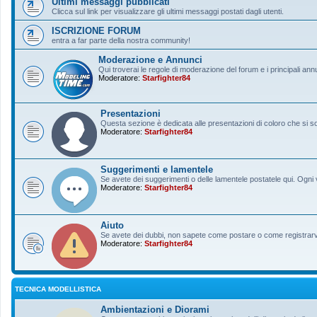
Ultimi messaggi pubblicati
Clicca sul link per visualizzare gli ultimi messaggi postati dagli utenti.
ISCRIZIONE FORUM
entra a far parte della nostra community!
Moderazione e Annunci
Qui troverai le regole di moderazione del forum e i principali ann
Moderatore:
Starfighter84
Presentazioni
Questa sezione è dedicata alle presentazioni di coloro che si sono
Moderatore:
Starfighter84
Suggerimenti e lamentele
Se avete dei suggerimenti o delle lamentele postatele qui. Ogni v
Moderatore:
Starfighter84
Aiuto
Se avete dei dubbi, non sapete come postare o come registrarvi, 
Moderatore:
Starfighter84
TECNICA MODELLISTICA
Ambientazioni e Diorami