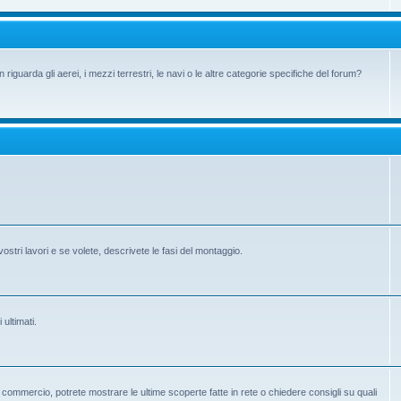
iguarda gli aerei, i mezzi terrestri, le navi o le altre categorie specifiche del forum?
vostri lavori e se volete, descrivete le fasi del montaggio.
 ultimati.
 in commercio, potrete mostrare le ultime scoperte fatte in rete o chiedere consigli su quali