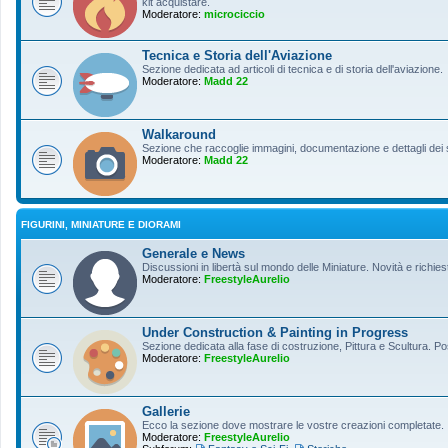
kit acquistare.
Moderatore:
microciccio
Tecnica e Storia dell'Aviazione
Sezione dedicata ad articoli di tecnica e di storia dell'aviazione.
Moderatore:
Madd 22
Walkaround
Sezione che raccoglie immagini, documentazione e dettagli dei so
Moderatore:
Madd 22
FIGURINI, MINIATURE E DIORAMI
Generale e News
Discussioni in libertà sul mondo delle Miniature. Novità e richiest
Moderatore:
FreestyleAurelio
Under Construction & Painting in Progress
Sezione dedicata alla fase di costruzione, Pittura e Scultura. Po
Moderatore:
FreestyleAurelio
Gallerie
Ecco la sezione dove mostrare le vostre creazioni completate.
Moderatore:
FreestyleAurelio