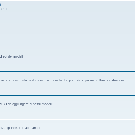
i
arket.
fect dei modelli.
ereo o costruirla fin da zero. Tutto quello che potreste imparare sull'autocostruzione.
i 3D da aggiungere ai nostri modelli!
ive, gli incisori e altro ancora.