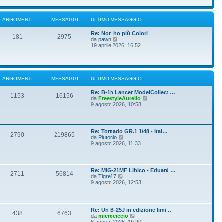
i
u
e
o
l
s
t
s
ARGOMENTI
MESSAGGI
ULTIMO MESSAGGIO
i
a
m
g
Re: Non ho più Colori
o
g
181
2975
V
da
pawn
m
i
e
19 aprile 2026, 16:52
e
o
d
s
i
s
u
a
l
g
t
g
ARGOMENTI
MESSAGGI
ULTIMO MESSAGGIO
i
i
m
o
Re: B-1b Lancer ModelCollect …
o
1153
16156
V
da
FreestyleAurelio
m
e
9 agosto 2026, 10:58
e
d
s
i
s
u
a
l
g
Re: Tornado GR.1 1/48 - Ital…
t
g
2790
219865
V
da
Plutonio
i
i
e
9 agosto 2026, 11:33
m
o
d
o
i
m
u
e
l
s
Re: MiG-21MF Libico - Eduard …
t
2711
56814
s
V
da
Tigre17
i
a
e
9 agosto 2026, 12:53
m
g
d
o
g
i
m
i
u
e
o
l
s
Re: Un B-25J in edizione limi…
t
438
6763
s
V
da
microciccio
i
a
e
8 agosto 2026, 19:20