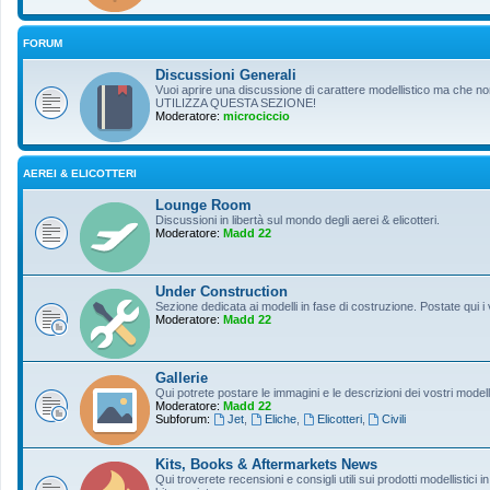
FORUM
Discussioni Generali
Vuoi aprire una discussione di carattere modellistico ma che non r
UTILIZZA QUESTA SEZIONE!
Moderatore:
microciccio
AEREI & ELICOTTERI
Lounge Room
Discussioni in libertà sul mondo degli aerei & elicotteri.
Moderatore:
Madd 22
Under Construction
Sezione dedicata ai modelli in fase di costruzione. Postate qui i 
Moderatore:
Madd 22
Gallerie
Qui potrete postare le immagini e le descrizioni dei vostri modelli
Moderatore:
Madd 22
Subforum:
Jet
,
Eliche
,
Elicotteri
,
Civili
Kits, Books & Aftermarkets News
Qui troverete recensioni e consigli utili sui prodotti modellistici