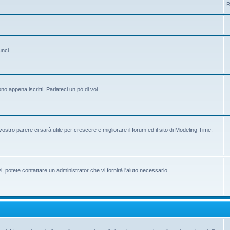
R
unci.
 appena iscritti. Parlateci un pò di voi....
ostro parere ci sarà utile per crescere e migliorare il forum ed il sito di Modeling Time.
potete contattare un administrator che vi fornirà l'aiuto necessario.