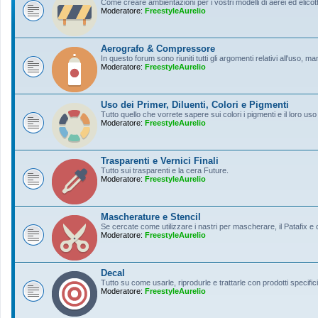
Come creare ambientazioni per i vostri modelli di aerei ed elicott
Moderatore:
FreestyleAurelio
Aerografo & Compressore
In questo forum sono riuniti tutti gli argomenti relativi all'uso, 
Moderatore:
FreestyleAurelio
Uso dei Primer, Diluenti, Colori e Pigmenti
Tutto quello che vorrete sapere sui colori i pigmenti e il loro uso
Moderatore:
FreestyleAurelio
Trasparenti e Vernici Finali
Tutto sui trasparenti e la cera Future.
Moderatore:
FreestyleAurelio
Mascherature e Stencil
Se cercate come utilizzare i nastri per mascherare, il Patafix e
Moderatore:
FreestyleAurelio
Decal
Tutto su come usarle, riprodurle e trattarle con prodotti specifici
Moderatore:
FreestyleAurelio