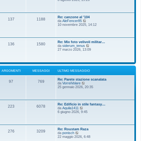
m
g
d
o
g
i
m
i
u
e
o
l
s
Re: canzone al '104
t
137
1188
s
V
da
AleFencer85
i
a
e
10 novembre 2025, 14:12
m
g
d
o
g
i
m
i
u
e
o
l
s
Re: Mix foto velivoli militar…
t
136
1580
s
V
da
siderum_tenus
i
a
e
27 marzo 2026, 13:09
m
g
d
o
g
i
m
i
u
e
o
l
s
t
s
ARGOMENTI
MESSAGGI
ULTIMO MESSAGGIO
i
a
m
g
Re: Parete stazione scanalata
o
g
97
769
V
da
VorreiVolare
m
i
e
25 gennaio 2026, 20:35
e
o
d
s
i
s
u
a
l
g
Re: Edificio in stile fantasy…
t
g
223
6078
V
da
Aquila1411
i
i
e
6 giugno 2026, 9:45
m
o
d
o
i
m
u
e
l
s
Re: Roustam Raza
t
276
3209
s
V
da
ponisch
i
a
e
22 maggio 2026, 6:48
m
g
d