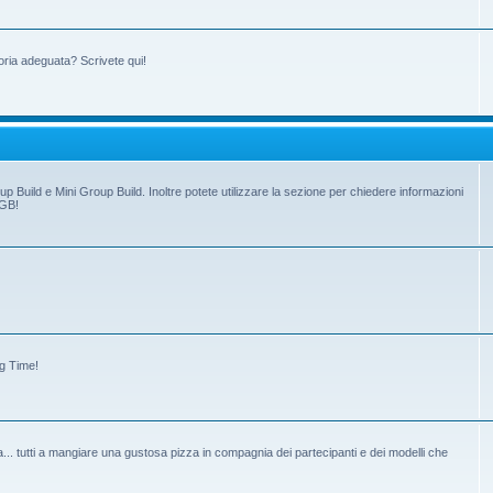
oria adeguata? Scrivete qui!
up Build e Mini Group Build. Inoltre potete utilizzare la sezione per chiedere informazioni
 GB!
ng Time!
tiva... tutti a mangiare una gustosa pizza in compagnia dei partecipanti e dei modelli che