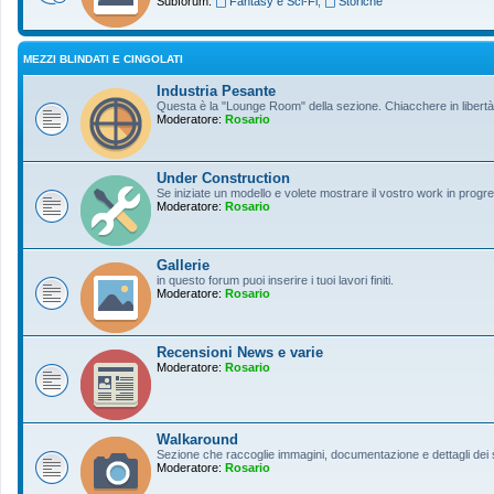
Subforum:
Fantasy e Sci-Fi
,
Storiche
MEZZI BLINDATI E CINGOLATI
Industria Pesante
Questa è la "Lounge Room" della sezione. Chiacchere in libertà s
Moderatore:
Rosario
Under Construction
Se iniziate un modello e volete mostrare il vostro work in progres
Moderatore:
Rosario
Gallerie
in questo forum puoi inserire i tuoi lavori finiti.
Moderatore:
Rosario
Recensioni News e varie
Moderatore:
Rosario
Walkaround
Sezione che raccoglie immagini, documentazione e dettagli dei so
Moderatore:
Rosario