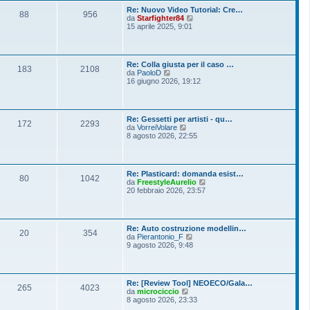
o
l
s
Re: Nuovo Video Tutorial: Cre…
t
88
956
s
V
da
Starfighter84
i
a
e
15 aprile 2025, 9:01
m
g
d
o
g
i
m
i
u
e
o
l
s
Re: Colla giusta per il caso …
t
183
2108
s
V
da
PaoloD
i
a
e
16 giugno 2026, 19:12
m
g
d
o
g
i
m
i
u
e
o
l
s
Re: Gessetti per artisti - qu…
t
172
2293
s
V
da
VorreiVolare
i
a
e
8 agosto 2026, 22:55
m
g
d
o
g
i
m
i
u
e
o
l
s
Re: Plasticard: domanda esist…
t
80
1042
s
V
da
FreestyleAurelio
i
a
e
20 febbraio 2026, 23:57
m
g
d
o
g
i
m
i
u
e
o
l
s
Re: Auto costruzione modellin…
t
20
354
s
V
da
Pierantonio_F
i
a
e
9 agosto 2026, 9:48
m
g
d
o
g
i
m
i
u
e
o
l
s
Re: [Review Tool] NEOECO/Gala…
t
265
4023
s
V
da
microciccio
i
a
e
8 agosto 2026, 23:33
m
g
d