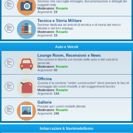
Sezione che raccoglie immagini, documentazione e dettagli dei
soggetti reali.
Moderatore:
Rosario
Argomenti:
19
Tecnica e Storia Militare
Sezione dedicata ad articoli di tecnica e di storia dei mezzi
blindati e del loro impiego.
Moderatore:
Rosario
Argomenti:
19
Auto e Veicoli
Lounge Room, Recensioni e News
Discussioni in libertà sul mondo delle auto e dei veicoli in
generale.
Moderatore:
Rosario
Argomenti:
60
Officina
Questa è la sezione "under construction" dove postare le fasi di
montaggio dei vostri modelli, e dei suggerimenti tecnici.
Moderatore:
Rosario
Argomenti:
144
Gallerie
Postate qui i vostri modelli ultimati.
Moderatore:
Rosario
Argomenti:
246
Imbarcazioni & Navimodellismo