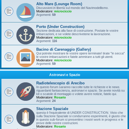
Alto Mare (Lounge Room)
Discussioni in libertà sul mondo del Navimodellismo.
Moderatore:
microciccio
Argomenti:
59
Porto (Under Construction)
Sezione dedicata alla fase di costruzione. Postate le vostre
imbarcazioni, e se volete descrivetene la lavorazione.
Moderatore:
microciccio
Argomenti:
116
Bacino di Carenaggio (Gallery)
Qui potrete mostrare le vostre opere terminate! tirate "in secca"
le vostre imbarcazioni e fatele ammirare a tutti gli utenti.
Moderatore:
microciccio
Argomenti:
59
Astronavi e Spazio
Radiotelescopio di Arecibo
In questo forum saranno raccolte tutte le richieste e le news
riguardanti fantascienza, astronavi e spazio. Se avete novità su
kit o scatole di montaggio o volete avere notizie, fatelo qui.
Moderatore:
Rosario
Argomenti:
24
Stazione Spaziale
questa è l'equivalente di UNDER CONSTRUCTION. Visto che
sulla Stazione Spaziale si condurranno esperimenti, è giusto che
in questo sub-forum si presentino i nostri work in progress e le
prove delle nostre costruzioni.
Moderatore:
Rosario