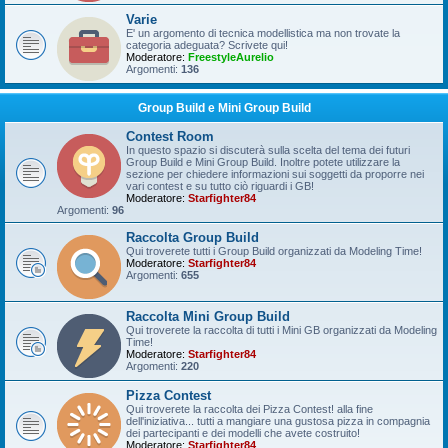
Varie
E' un argomento di tecnica modellistica ma non trovate la
categoria adeguata? Scrivete qui!
Moderatore:
FreestyleAurelio
Argomenti:
136
Group Build e Mini Group Build
Contest Room
In questo spazio si discuterà sulla scelta del tema dei futuri
Group Build e Mini Group Build. Inoltre potete utilizzare la
sezione per chiedere informazioni sui soggetti da proporre nei
vari contest e su tutto ciò riguardi i GB!
Moderatore:
Starfighter84
Argomenti:
96
Raccolta Group Build
Qui troverete tutti i Group Build organizzati da Modeling Time!
Moderatore:
Starfighter84
Argomenti:
655
Raccolta Mini Group Build
Qui troverete la raccolta di tutti i Mini GB organizzati da Modeling
Time!
Moderatore:
Starfighter84
Argomenti:
220
Pizza Contest
Qui troverete la raccolta dei Pizza Contest! alla fine
dell'iniziativa... tutti a mangiare una gustosa pizza in compagnia
dei partecipanti e dei modelli che avete costruito!
Moderatore:
Starfighter84