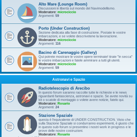
Alto Mare (Lounge Room)
Discussioni in libertà sul mondo del Navimodellismo.
Moderatore:
microciccio
Argomenti:
59
Porto (Under Construction)
Sezione dedicata alla fase di costruzione. Postate le vostre
imbarcazioni, e se volete descrivetene la lavorazione.
Moderatore:
microciccio
Argomenti:
116
Bacino di Carenaggio (Gallery)
Qui potrete mostrare le vostre opere terminate! tirate "in secca"
le vostre imbarcazioni e fatele ammirare a tutti gli utenti.
Moderatore:
microciccio
Argomenti:
59
Astronavi e Spazio
Radiotelescopio di Arecibo
In questo forum saranno raccolte tutte le richieste e le news
riguardanti fantascienza, astronavi e spazio. Se avete novità su
kit o scatole di montaggio o volete avere notizie, fatelo qui.
Moderatore:
Rosario
Argomenti:
24
Stazione Spaziale
questa è l'equivalente di UNDER CONSTRUCTION. Visto che
sulla Stazione Spaziale si condurranno esperimenti, è giusto che
in questo sub-forum si presentino i nostri work in progress e le
prove delle nostre costruzioni.
Moderatore:
Rosario