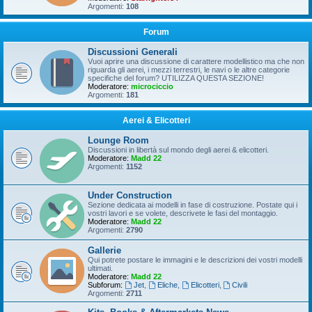
Argomenti:
108
Forum
Discussioni Generali
Vuoi aprire una discussione di carattere modellistico ma che non
riguarda gli aerei, i mezzi terrestri, le navi o le altre categorie
specifiche del forum? UTILIZZA QUESTA SEZIONE!
Moderatore:
microciccio
Argomenti:
181
Aerei & Elicotteri
Lounge Room
Discussioni in libertà sul mondo degli aerei & elicotteri.
Moderatore:
Madd 22
Argomenti:
1152
Under Construction
Sezione dedicata ai modelli in fase di costruzione. Postate qui i
vostri lavori e se volete, descrivete le fasi del montaggio.
Moderatore:
Madd 22
Argomenti:
2790
Gallerie
Qui potrete postare le immagini e le descrizioni dei vostri modelli
ultimati.
Moderatore:
Madd 22
Subforum:
Jet
,
Eliche
,
Elicotteri
,
Civili
Argomenti:
2711