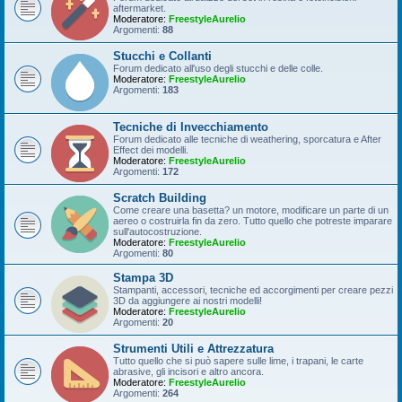
aftermarket.
Moderatore:
FreestyleAurelio
Argomenti:
88
Stucchi e Collanti
Forum dedicato all'uso degli stucchi e delle colle.
Moderatore:
FreestyleAurelio
Argomenti:
183
Tecniche di Invecchiamento
Forum dedicato alle tecniche di weathering, sporcatura e After
Effect dei modelli.
Moderatore:
FreestyleAurelio
Argomenti:
172
Scratch Building
Come creare una basetta? un motore, modificare un parte di un
aereo o costruirla fin da zero. Tutto quello che potreste imparare
sull'autocostruzione.
Moderatore:
FreestyleAurelio
Argomenti:
80
Stampa 3D
Stampanti, accessori, tecniche ed accorgimenti per creare pezzi
3D da aggiungere ai nostri modelli!
Moderatore:
FreestyleAurelio
Argomenti:
20
Strumenti Utili e Attrezzatura
Tutto quello che si può sapere sulle lime, i trapani, le carte
abrasive, gli incisori e altro ancora.
Moderatore:
FreestyleAurelio
Argomenti:
264