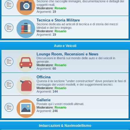
Sezione che raccoglie immagini, documentazione e dettagli dei
soggetti reali.
Moderatore:
Rosario
Argomenti:
19
Tecnica e Storia Militare
Sezione dedicata ad articoli di tecnica e di storia dei mezzi
blindati e del loro impiego.
Moderatore:
Rosario
Argomenti:
19
Auto e Veicoli
Lounge Room, Recensioni e News
Discussioni in libertà sul mondo delle auto e dei veicoli in
generale.
Moderatore:
Rosario
Argomenti:
60
Officina
Questa è la sezione "under construction" dove postare le fasi di
montaggio dei vostri modelli, e dei suggerimenti tecnici.
Moderatore:
Rosario
Argomenti:
144
Gallerie
Postate qui i vostri modelli ultimati.
Moderatore:
Rosario
Argomenti:
246
Imbarcazioni & Navimodellismo