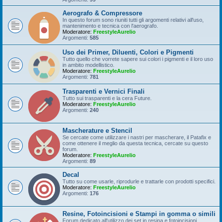
Aerografo & Compressore
In questo forum sono riuniti tutti gli argomenti relativi all'uso,
mantenimento e tecnica con l'aerografo.
Moderatore:
FreestyleAurelio
Argomenti:
585
Uso dei Primer, Diluenti, Colori e Pigmenti
Tutto quello che vorrete sapere sui colori i pigmenti e il loro uso
in ambito modellistico.
Moderatore:
FreestyleAurelio
Argomenti:
781
Trasparenti e Vernici Finali
Tutto sui trasparenti e la cera Future.
Moderatore:
FreestyleAurelio
Argomenti:
240
Mascherature e Stencil
Se cercate come utilizzare i nastri per mascherare, il Patafix e
come ottenere il meglio da questa tecnica, cercate su questo
forum.
Moderatore:
FreestyleAurelio
Argomenti:
89
Decal
Tutto su come usarle, riprodurle e trattarle con prodotti specifici.
Moderatore:
FreestyleAurelio
Argomenti:
176
Resine, Fotoincisioni e Stampi in gomma o simili
Forum dedicato all'utilizzo dei set in resina e fotoincisioni