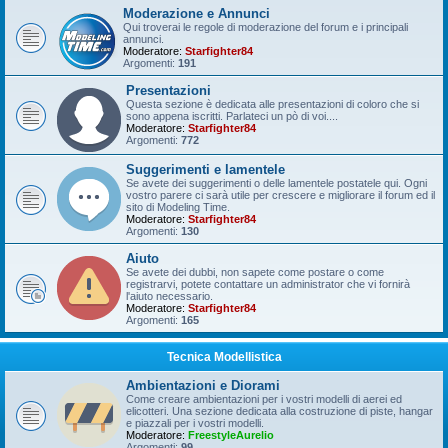
Moderazione e Annunci
Qui troverai le regole di moderazione del forum e i principali
annunci.
Moderatore:
Starfighter84
Argomenti:
191
Presentazioni
Questa sezione è dedicata alle presentazioni di coloro che si
sono appena iscritti. Parlateci un pò di voi....
Moderatore:
Starfighter84
Argomenti:
772
Suggerimenti e lamentele
Se avete dei suggerimenti o delle lamentele postatele qui. Ogni
vostro parere ci sarà utile per crescere e migliorare il forum ed il
sito di Modeling Time.
Moderatore:
Starfighter84
Argomenti:
130
Aiuto
Se avete dei dubbi, non sapete come postare o come
registrarvi, potete contattare un administrator che vi fornirà
l'aiuto necessario.
Moderatore:
Starfighter84
Argomenti:
165
Tecnica Modellistica
Ambientazioni e Diorami
Come creare ambientazioni per i vostri modelli di aerei ed
elicotteri. Una sezione dedicata alla costruzione di piste, hangar
e piazzali per i vostri modelli.
Moderatore:
FreestyleAurelio
Argomenti:
99