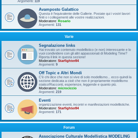
Argomenti:
119
Avamposto Galattico
Questa è l'equivalente delle Gallerie. Postate qui i vostri lavori
finiti o i collegamenti alle vostre realizzazioni.
Moderatore:
Rosario
Argomenti:
131
Varie
Segnalazione links
Hai trovato un contenuto modellistico (e non) interessante e lo
vuoi condividere con gli altri appassionati di Modeling Time?
Riporta il link in questa sezione!
Moderatore:
Starfighter84
Argomenti:
9
Off Topic e Altri Mondi
C'è chi dice che non si vive di solo modellismo... ecco quindi la
sezione dedicata a cioè che non è propriamente modellismo
statico!Racconti, esperienze, leggende e quanto più.
Moderatore:
microciccio
Argomenti:
219
Eventi
organizzazione eventi, incontri e manifestazioni modellistiche.
Moderatore:
Starfighter84
Argomenti:
171
Forum
Associazione Culturale Modellistica MODELING