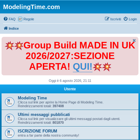
ModelingTime.com
FAQ
Regole
Iscriviti
Login
Indice
Group Build MADE IN UK
2026/2027:SEZIONE
APERTA!
QUI!
Oggi è 6 agosto 2026, 21:11
Utente
Modeling Time
Clicca sul link per aprire la Home Page di Modeling Time.
Reindirizzamenti totali:
397408
Ultimi messaggi pubblicati
Clicca sul link per visualizzare gli ultimi messaggi postati dagli utenti.
Reindirizzamenti totali:
801870
ISCRIZIONE FORUM
entra a far parte della nostra community!