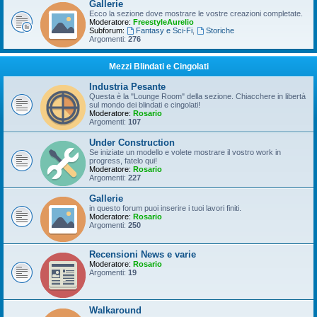
Gallerie
Ecco la sezione dove mostrare le vostre creazioni completate.
Moderatore:
FreestyleAurelio
Subforum:
Fantasy e Sci-Fi
,
Storiche
Argomenti:
276
Mezzi Blindati e Cingolati
Industria Pesante
Questa è la "Lounge Room" della sezione. Chiacchere in libertà
sul mondo dei blindati e cingolati!
Moderatore:
Rosario
Argomenti:
107
Under Construction
Se iniziate un modello e volete mostrare il vostro work in
progress, fatelo qui!
Moderatore:
Rosario
Argomenti:
227
Gallerie
in questo forum puoi inserire i tuoi lavori finiti.
Moderatore:
Rosario
Argomenti:
250
Recensioni News e varie
Moderatore:
Rosario
Argomenti:
19
Walkaround