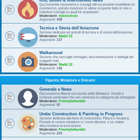
Kits, Books & Aftermarkets News
Qui troverete recensioni e consigli utili sui prodotti modellistici in
commercio, potrete mostrare le ultime scoperte fatte in rete o
chiedere consigli su quali kit acquistare.
Moderatore:
microciccio
Argomenti:
438
Tecnica e Storia dell'Aviazione
Sezione dedicata ad articoli di tecnica e di storia dell'aviazione.
Moderatore:
Madd 22
Argomenti:
137
Walkaround
Sezione che raccoglie immagini, documentazione e dettagli dei
soggetti reali.
Moderatore:
Madd 22
Argomenti:
136
Figurini, Miniature e Diorami
Generale e News
Discussioni in libertà sul mondo delle Miniature. Novità e
richieste particolari che non rientrano in categorie più dettagliate.
Moderatore:
FreestyleAurelio
Argomenti:
97
Under Construction & Painting in Progress
Sezione dedicata alla fase di costruzione, Pittura e Scultura.
Postate le vostre miniature o i vostri diorami, e se volete
descrivetene la lavorazione.
Moderatore:
FreestyleAurelio
Argomenti:
223