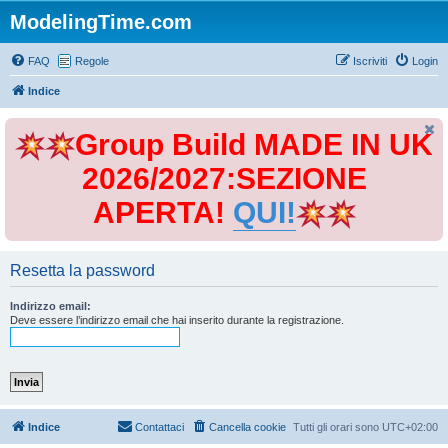
ModelingTime.com
FAQ
Regole
Iscriviti
Login
Indice
Group Build MADE IN UK
2026/2027:SEZIONE
APERTA!
QUI!
Resetta la password
Indirizzo email:
Deve essere l’indirizzo email che hai inserito durante la registrazione.
Indice
Contattaci
Cancella cookie
Tutti gli orari sono
UTC+02:00