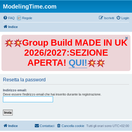
ModelingTime.com
FAQ
Regole
Iscriviti
Login
Indice
Group Build MADE IN UK
2026/2027:SEZIONE
APERTA!
QUI!
Resetta la password
Indirizzo email:
Deve essere l’indirizzo email che hai inserito durante la registrazione.
Indice
Contattaci
Cancella cookie
Tutti gli orari sono
UTC+02:00