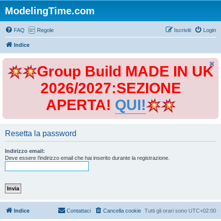
ModelingTime.com
FAQ
Regole
Iscriviti
Login
Indice
Group Build MADE IN UK
2026/2027:SEZIONE
APERTA!
QUI!
Resetta la password
Indirizzo email:
Deve essere l’indirizzo email che hai inserito durante la registrazione.
Indice
Contattaci
Cancella cookie
Tutti gli orari sono
UTC+02:00