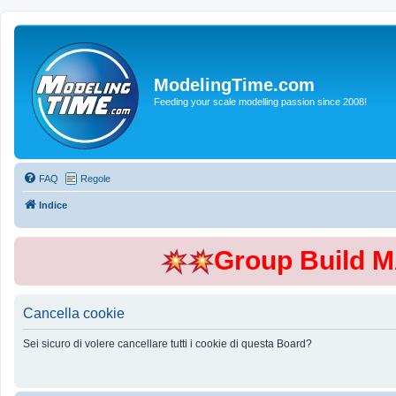
ModelingTime.com
Feeding your scale modelling passion since 2008!
FAQ
Regole
Indice
Group Build 
Cancella cookie
Sei sicuro di volere cancellare tutti i cookie di questa Board?