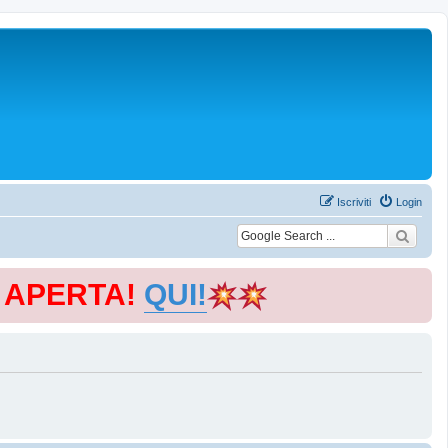
Iscriviti
Login
E APERTA!
QUI!