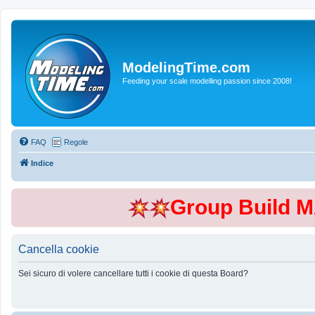
ModelingTime.com
Feeding your scale modelling passion since 2008!
FAQ
Regole
Indice
Group Build 
Cancella cookie
Sei sicuro di volere cancellare tutti i cookie di questa Board?