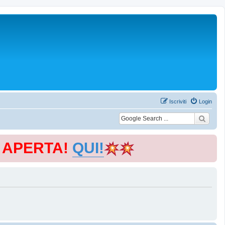
Iscriviti
Login
E APERTA!
QUI!