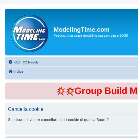
ModelingTime.com
Feeding your scale modelling passion since 2008!
FAQ
Regole
Indice
Group Build 
Cancella cookie
Sei sicuro di volere cancellare tutti i cookie di questa Board?