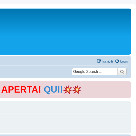
Iscriviti
Login
E APERTA!
QUI!