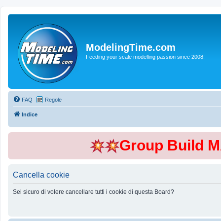
ModelingTime.com
Feeding your scale modelling passion since 2008!
FAQ
Regole
Indice
Group Build 
Cancella cookie
Sei sicuro di volere cancellare tutti i cookie di questa Board?