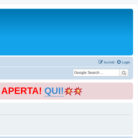
Iscriviti
Login
E APERTA!
QUI!