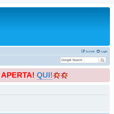
Iscriviti
Login
E APERTA!
QUI!