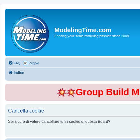
ModelingTime.com
Feeding your scale modelling passion since 2008!
FAQ
Regole
Indice
Group Build 
Cancella cookie
Sei sicuro di volere cancellare tutti i cookie di questa Board?