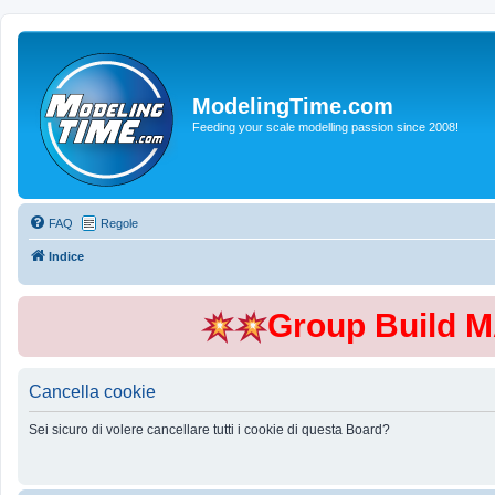
ModelingTime.com
Feeding your scale modelling passion since 2008!
FAQ
Regole
Indice
Group Build 
Cancella cookie
Sei sicuro di volere cancellare tutti i cookie di questa Board?