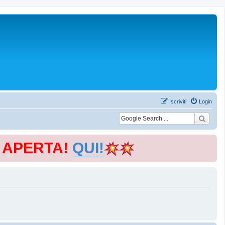
Iscriviti
Login
E APERTA!
QUI!