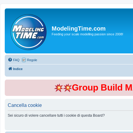
ModelingTime.com
Feeding your scale modelling passion since 2008!
FAQ
Regole
Indice
Group Build 
Cancella cookie
Sei sicuro di volere cancellare tutti i cookie di questa Board?