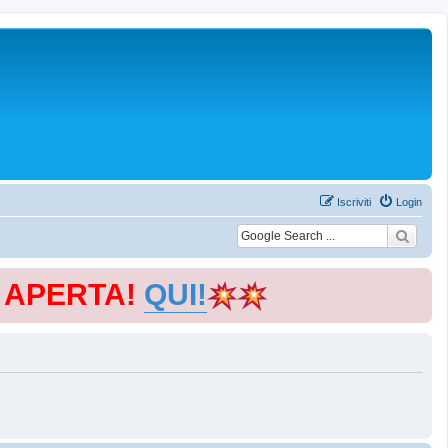
Iscriviti
Login
E APERTA!
QUI!