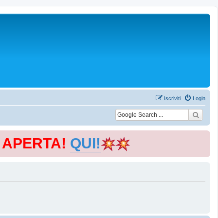
Iscriviti
Login
E APERTA!
QUI!