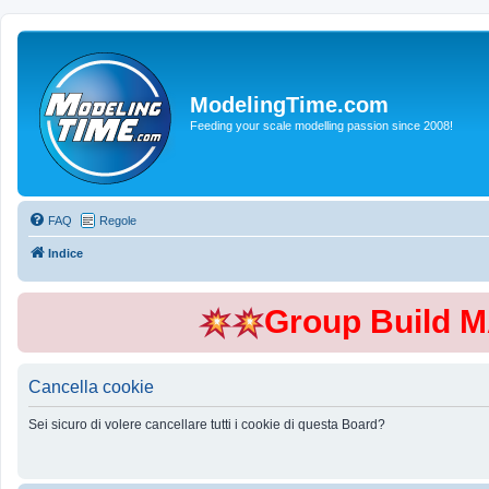
ModelingTime.com
Feeding your scale modelling passion since 2008!
FAQ
Regole
Indice
Group Build 
Cancella cookie
Sei sicuro di volere cancellare tutti i cookie di questa Board?