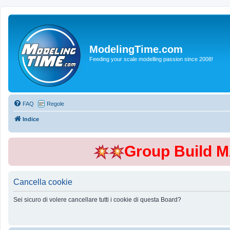
ModelingTime.com
Feeding your scale modelling passion since 2008!
FAQ
Regole
Indice
Group Build 
Cancella cookie
Sei sicuro di volere cancellare tutti i cookie di questa Board?