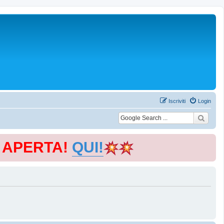
Iscriviti
Login
E APERTA!
QUI!