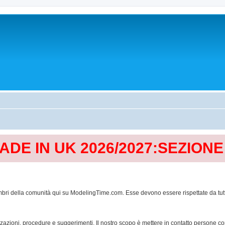
MADE IN UK 2026/2027:SEZION
mbri della comunità qui su ModelingTime.com. Esse devono essere rispettate da tutti al
lizzazioni, procedure e suggerimenti. Il nostro scopo è mettere in contatto persone 