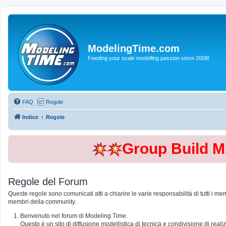
ModelingTime.com
Feeding your scale modelling passion since 2008!
FAQ
Regole
Indice
Regole
Group Build 
Regole del Forum
Queste regole sono comunicati atti a chiarire le varie responsabilità di tutti i me
membri della community.
Benvenuto nel forum di Modeling Time.
Questo è un sito di diffusione modellistica di tecnica e condivisione di rea