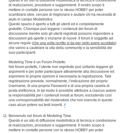
Questo è un sito di diffusione modellistica di tecnica e condivisione
di realizzazioni, procedure e suggerimenti. Il nostro scopo è
mettere in contatto persone con lo stesso HOBBY per poter
scambiarsi idee, cercare di migliorarsi e aiutare chi ha necessità di
aiuto in campo Modellisitco.
Questo spazio è aperto a tutti gli utenti ed è completamente
gratutito. Chiunque può leggere i contenuti del forum di
discussione mentre solo gli utenti registrati possono rispondere a
discussioni già aperte o iniziarne di nuove. Il forum è soggetto ad
alcune regole (
che una volta iscritto si da per certo avere accettato
)
che vanno a cautelare la vita della community e la sensibilità dei
suoi partecipanti:
Modeling Time è un Forum Protetto.
Nel forum protetto, l’utente non registrato può soltanto leggere gli
argomenti e per poter partecipare attivamente alla discussione ed
esprimere le proprie opinioni è necessaria la registrazione. Tale
registrazione prevede, normalmente, l’indicazione del proprio
Username, di una propria Password e di una propria casella di
posta elettronica. In tal modo è possibile attribuire a ciascun autore
la responsabilità per i contenuti inviati ai forum, escludendo così
una corresponsabilità del moderatore che non esercita in questo
caso alcun potere sui testi inseriti.
#
Benvenuto nel forum di Modeling Time.
Questo è un sito di diffusione modellistica di tecnica e condivisione
di realizzazioni, procedure e suggerimenti. Il nostro scopo è
mettere in contatto persone con lo stesso HOBBY per poter