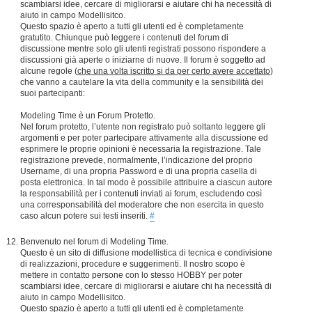
scambiarsi idee, cercare di migliorarsi e aiutare chi ha necessità di
aiuto in campo Modellisitco.
Questo spazio è aperto a tutti gli utenti ed è completamente
gratutito. Chiunque può leggere i contenuti del forum di
discussione mentre solo gli utenti registrati possono rispondere a
discussioni già aperte o iniziarne di nuove. Il forum è soggetto ad
alcune regole (
che una volta iscritto si da per certo avere accettato
)
che vanno a cautelare la vita della community e la sensibilità dei
suoi partecipanti:
Modeling Time è un Forum Protetto.
Nel forum protetto, l’utente non registrato può soltanto leggere gli
argomenti e per poter partecipare attivamente alla discussione ed
esprimere le proprie opinioni è necessaria la registrazione. Tale
registrazione prevede, normalmente, l’indicazione del proprio
Username, di una propria Password e di una propria casella di
posta elettronica. In tal modo è possibile attribuire a ciascun autore
la responsabilità per i contenuti inviati ai forum, escludendo così
una corresponsabilità del moderatore che non esercita in questo
caso alcun potere sui testi inseriti.
#
Benvenuto nel forum di Modeling Time.
Questo è un sito di diffusione modellistica di tecnica e condivisione
di realizzazioni, procedure e suggerimenti. Il nostro scopo è
mettere in contatto persone con lo stesso HOBBY per poter
scambiarsi idee, cercare di migliorarsi e aiutare chi ha necessità di
aiuto in campo Modellisitco.
Questo spazio è aperto a tutti gli utenti ed è completamente