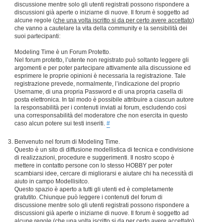
discussione mentre solo gli utenti registrati possono rispondere a
discussioni già aperte o iniziarne di nuove. Il forum è soggetto ad
alcune regole (
che una volta iscritto si da per certo avere accettato
)
che vanno a cautelare la vita della community e la sensibilità dei
suoi partecipanti:
Modeling Time è un Forum Protetto.
Nel forum protetto, l’utente non registrato può soltanto leggere gli
argomenti e per poter partecipare attivamente alla discussione ed
esprimere le proprie opinioni è necessaria la registrazione. Tale
registrazione prevede, normalmente, l’indicazione del proprio
Username, di una propria Password e di una propria casella di
posta elettronica. In tal modo è possibile attribuire a ciascun autore
la responsabilità per i contenuti inviati ai forum, escludendo così
una corresponsabilità del moderatore che non esercita in questo
caso alcun potere sui testi inseriti.
#
Benvenuto nel forum di Modeling Time.
Questo è un sito di diffusione modellistica di tecnica e condivisione
di realizzazioni, procedure e suggerimenti. Il nostro scopo è
mettere in contatto persone con lo stesso HOBBY per poter
scambiarsi idee, cercare di migliorarsi e aiutare chi ha necessità di
aiuto in campo Modellisitco.
Questo spazio è aperto a tutti gli utenti ed è completamente
gratutito. Chiunque può leggere i contenuti del forum di
discussione mentre solo gli utenti registrati possono rispondere a
discussioni già aperte o iniziarne di nuove. Il forum è soggetto ad
alcune regole (
che una volta iscritto si da per certo avere accettato
)