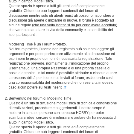
aiuto in campo Modellisitco.
Questo spazio è aperto a tutti gli utenti ed è completamente
gratutito. Chiunque può leggere i contenuti del forum di
discussione mentre solo gli utenti registrati possono rispondere a
discussioni già aperte o iniziarne di nuove. Il forum è soggetto ad
alcune regole (
che una volta iscritto si da per certo avere accettato
)
che vanno a cautelare la vita della community e la sensibilità dei
suoi partecipanti:
Modeling Time è un Forum Protetto.
Nel forum protetto, l’utente non registrato può soltanto leggere gli
argomenti e per poter partecipare attivamente alla discussione ed
esprimere le proprie opinioni è necessaria la registrazione. Tale
registrazione prevede, normalmente, l’indicazione del proprio
Username, di una propria Password e di una propria casella di
posta elettronica. In tal modo è possibile attribuire a ciascun autore
la responsabilità per i contenuti inviati ai forum, escludendo così
una corresponsabilità del moderatore che non esercita in questo
caso alcun potere sui testi inseriti.
#
Benvenuto nel forum di Modeling Time.
Questo è un sito di diffusione modellistica di tecnica e condivisione
di realizzazioni, procedure e suggerimenti. Il nostro scopo è
mettere in contatto persone con lo stesso HOBBY per poter
scambiarsi idee, cercare di migliorarsi e aiutare chi ha necessità di
aiuto in campo Modellisitco.
Questo spazio è aperto a tutti gli utenti ed è completamente
gratutito. Chiunque può leggere i contenuti del forum di