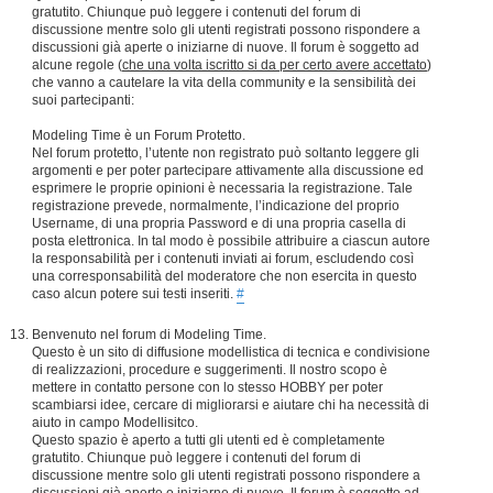
gratutito. Chiunque può leggere i contenuti del forum di
discussione mentre solo gli utenti registrati possono rispondere a
discussioni già aperte o iniziarne di nuove. Il forum è soggetto ad
alcune regole (
che una volta iscritto si da per certo avere accettato
)
che vanno a cautelare la vita della community e la sensibilità dei
suoi partecipanti:
Modeling Time è un Forum Protetto.
Nel forum protetto, l’utente non registrato può soltanto leggere gli
argomenti e per poter partecipare attivamente alla discussione ed
esprimere le proprie opinioni è necessaria la registrazione. Tale
registrazione prevede, normalmente, l’indicazione del proprio
Username, di una propria Password e di una propria casella di
posta elettronica. In tal modo è possibile attribuire a ciascun autore
la responsabilità per i contenuti inviati ai forum, escludendo così
una corresponsabilità del moderatore che non esercita in questo
caso alcun potere sui testi inseriti.
#
Benvenuto nel forum di Modeling Time.
Questo è un sito di diffusione modellistica di tecnica e condivisione
di realizzazioni, procedure e suggerimenti. Il nostro scopo è
mettere in contatto persone con lo stesso HOBBY per poter
scambiarsi idee, cercare di migliorarsi e aiutare chi ha necessità di
aiuto in campo Modellisitco.
Questo spazio è aperto a tutti gli utenti ed è completamente
gratutito. Chiunque può leggere i contenuti del forum di
discussione mentre solo gli utenti registrati possono rispondere a