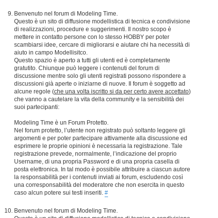
Benvenuto nel forum di Modeling Time.
Questo è un sito di diffusione modellistica di tecnica e condivisione
di realizzazioni, procedure e suggerimenti. Il nostro scopo è
mettere in contatto persone con lo stesso HOBBY per poter
scambiarsi idee, cercare di migliorarsi e aiutare chi ha necessità di
aiuto in campo Modellisitco.
Questo spazio è aperto a tutti gli utenti ed è completamente
gratutito. Chiunque può leggere i contenuti del forum di
discussione mentre solo gli utenti registrati possono rispondere a
discussioni già aperte o iniziarne di nuove. Il forum è soggetto ad
alcune regole (
che una volta iscritto si da per certo avere accettato
)
che vanno a cautelare la vita della community e la sensibilità dei
suoi partecipanti:
Modeling Time è un Forum Protetto.
Nel forum protetto, l’utente non registrato può soltanto leggere gli
argomenti e per poter partecipare attivamente alla discussione ed
esprimere le proprie opinioni è necessaria la registrazione. Tale
registrazione prevede, normalmente, l’indicazione del proprio
Username, di una propria Password e di una propria casella di
posta elettronica. In tal modo è possibile attribuire a ciascun autore
la responsabilità per i contenuti inviati ai forum, escludendo così
una corresponsabilità del moderatore che non esercita in questo
caso alcun potere sui testi inseriti.
#
Benvenuto nel forum di Modeling Time.