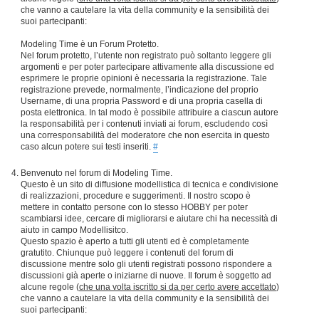
che vanno a cautelare la vita della community e la sensibilità dei
suoi partecipanti:
Modeling Time è un Forum Protetto.
Nel forum protetto, l’utente non registrato può soltanto leggere gli
argomenti e per poter partecipare attivamente alla discussione ed
esprimere le proprie opinioni è necessaria la registrazione. Tale
registrazione prevede, normalmente, l’indicazione del proprio
Username, di una propria Password e di una propria casella di
posta elettronica. In tal modo è possibile attribuire a ciascun autore
la responsabilità per i contenuti inviati ai forum, escludendo così
una corresponsabilità del moderatore che non esercita in questo
caso alcun potere sui testi inseriti.
#
Benvenuto nel forum di Modeling Time.
Questo è un sito di diffusione modellistica di tecnica e condivisione
di realizzazioni, procedure e suggerimenti. Il nostro scopo è
mettere in contatto persone con lo stesso HOBBY per poter
scambiarsi idee, cercare di migliorarsi e aiutare chi ha necessità di
aiuto in campo Modellisitco.
Questo spazio è aperto a tutti gli utenti ed è completamente
gratutito. Chiunque può leggere i contenuti del forum di
discussione mentre solo gli utenti registrati possono rispondere a
discussioni già aperte o iniziarne di nuove. Il forum è soggetto ad
alcune regole (
che una volta iscritto si da per certo avere accettato
)
che vanno a cautelare la vita della community e la sensibilità dei
suoi partecipanti: