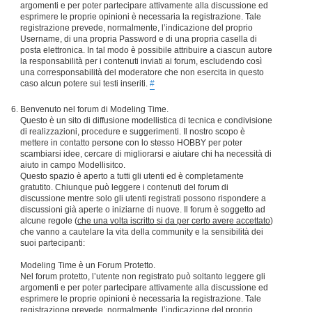
argomenti e per poter partecipare attivamente alla discussione ed
esprimere le proprie opinioni è necessaria la registrazione. Tale
registrazione prevede, normalmente, l’indicazione del proprio
Username, di una propria Password e di una propria casella di
posta elettronica. In tal modo è possibile attribuire a ciascun autore
la responsabilità per i contenuti inviati ai forum, escludendo così
una corresponsabilità del moderatore che non esercita in questo
caso alcun potere sui testi inseriti.
#
Benvenuto nel forum di Modeling Time.
Questo è un sito di diffusione modellistica di tecnica e condivisione
di realizzazioni, procedure e suggerimenti. Il nostro scopo è
mettere in contatto persone con lo stesso HOBBY per poter
scambiarsi idee, cercare di migliorarsi e aiutare chi ha necessità di
aiuto in campo Modellisitco.
Questo spazio è aperto a tutti gli utenti ed è completamente
gratutito. Chiunque può leggere i contenuti del forum di
discussione mentre solo gli utenti registrati possono rispondere a
discussioni già aperte o iniziarne di nuove. Il forum è soggetto ad
alcune regole (
che una volta iscritto si da per certo avere accettato
)
che vanno a cautelare la vita della community e la sensibilità dei
suoi partecipanti:
Modeling Time è un Forum Protetto.
Nel forum protetto, l’utente non registrato può soltanto leggere gli
argomenti e per poter partecipare attivamente alla discussione ed
esprimere le proprie opinioni è necessaria la registrazione. Tale
registrazione prevede, normalmente, l’indicazione del proprio