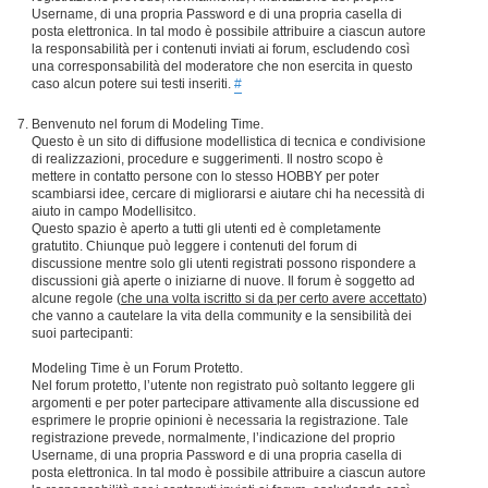
Username, di una propria Password e di una propria casella di
posta elettronica. In tal modo è possibile attribuire a ciascun autore
la responsabilità per i contenuti inviati ai forum, escludendo così
una corresponsabilità del moderatore che non esercita in questo
caso alcun potere sui testi inseriti.
#
Benvenuto nel forum di Modeling Time.
Questo è un sito di diffusione modellistica di tecnica e condivisione
di realizzazioni, procedure e suggerimenti. Il nostro scopo è
mettere in contatto persone con lo stesso HOBBY per poter
scambiarsi idee, cercare di migliorarsi e aiutare chi ha necessità di
aiuto in campo Modellisitco.
Questo spazio è aperto a tutti gli utenti ed è completamente
gratutito. Chiunque può leggere i contenuti del forum di
discussione mentre solo gli utenti registrati possono rispondere a
discussioni già aperte o iniziarne di nuove. Il forum è soggetto ad
alcune regole (
che una volta iscritto si da per certo avere accettato
)
che vanno a cautelare la vita della community e la sensibilità dei
suoi partecipanti:
Modeling Time è un Forum Protetto.
Nel forum protetto, l’utente non registrato può soltanto leggere gli
argomenti e per poter partecipare attivamente alla discussione ed
esprimere le proprie opinioni è necessaria la registrazione. Tale
registrazione prevede, normalmente, l’indicazione del proprio
Username, di una propria Password e di una propria casella di
posta elettronica. In tal modo è possibile attribuire a ciascun autore