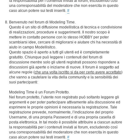
la responsabilità per i contenuti inviati ai forum, escludendo così
una corresponsabilità del moderatore che non esercita in questo
caso alcun potere sui testi inseriti.
#
Benvenuto nel forum di Modeling Time.
Questo è un sito di diffusione modellistica di tecnica e condivisione
di realizzazioni, procedure e suggerimenti. Il nostro scopo è
mettere in contatto persone con lo stesso HOBBY per poter
scambiarsi idee, cercare di migliorarsi e aiutare chi ha necessità di
aiuto in campo Modellisitco.
Questo spazio è aperto a tutti gli utenti ed è completamente
gratutito. Chiunque può leggere i contenuti del forum di
discussione mentre solo gli utenti registrati possono rispondere a
discussioni già aperte o iniziarne di nuove. Il forum è soggetto ad
alcune regole (
che una volta iscritto si da per certo avere accettato
)
che vanno a cautelare la vita della community e la sensibilità dei
suoi partecipanti:
Modeling Time è un Forum Protetto.
Nel forum protetto, l’utente non registrato può soltanto leggere gli
argomenti e per poter partecipare attivamente alla discussione ed
esprimere le proprie opinioni è necessaria la registrazione. Tale
registrazione prevede, normalmente, l’indicazione del proprio
Username, di una propria Password e di una propria casella di
posta elettronica. In tal modo è possibile attribuire a ciascun autore
la responsabilità per i contenuti inviati ai forum, escludendo così
una corresponsabilità del moderatore che non esercita in questo
caso alcun potere sui testi inseriti.
#