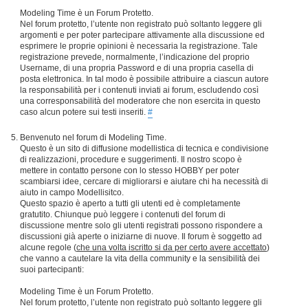
Modeling Time è un Forum Protetto.
Nel forum protetto, l’utente non registrato può soltanto leggere gli
argomenti e per poter partecipare attivamente alla discussione ed
esprimere le proprie opinioni è necessaria la registrazione. Tale
registrazione prevede, normalmente, l’indicazione del proprio
Username, di una propria Password e di una propria casella di
posta elettronica. In tal modo è possibile attribuire a ciascun autore
la responsabilità per i contenuti inviati ai forum, escludendo così
una corresponsabilità del moderatore che non esercita in questo
caso alcun potere sui testi inseriti.
#
Benvenuto nel forum di Modeling Time.
Questo è un sito di diffusione modellistica di tecnica e condivisione
di realizzazioni, procedure e suggerimenti. Il nostro scopo è
mettere in contatto persone con lo stesso HOBBY per poter
scambiarsi idee, cercare di migliorarsi e aiutare chi ha necessità di
aiuto in campo Modellisitco.
Questo spazio è aperto a tutti gli utenti ed è completamente
gratutito. Chiunque può leggere i contenuti del forum di
discussione mentre solo gli utenti registrati possono rispondere a
discussioni già aperte o iniziarne di nuove. Il forum è soggetto ad
alcune regole (
che una volta iscritto si da per certo avere accettato
)
che vanno a cautelare la vita della community e la sensibilità dei
suoi partecipanti:
Modeling Time è un Forum Protetto.
Nel forum protetto, l’utente non registrato può soltanto leggere gli