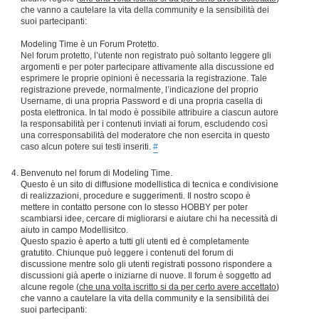
che vanno a cautelare la vita della community e la sensibilità dei
suoi partecipanti:
Modeling Time è un Forum Protetto.
Nel forum protetto, l’utente non registrato può soltanto leggere gli
argomenti e per poter partecipare attivamente alla discussione ed
esprimere le proprie opinioni è necessaria la registrazione. Tale
registrazione prevede, normalmente, l’indicazione del proprio
Username, di una propria Password e di una propria casella di
posta elettronica. In tal modo è possibile attribuire a ciascun autore
la responsabilità per i contenuti inviati ai forum, escludendo così
una corresponsabilità del moderatore che non esercita in questo
caso alcun potere sui testi inseriti.
#
Benvenuto nel forum di Modeling Time.
Questo è un sito di diffusione modellistica di tecnica e condivisione
di realizzazioni, procedure e suggerimenti. Il nostro scopo è
mettere in contatto persone con lo stesso HOBBY per poter
scambiarsi idee, cercare di migliorarsi e aiutare chi ha necessità di
aiuto in campo Modellisitco.
Questo spazio è aperto a tutti gli utenti ed è completamente
gratutito. Chiunque può leggere i contenuti del forum di
discussione mentre solo gli utenti registrati possono rispondere a
discussioni già aperte o iniziarne di nuove. Il forum è soggetto ad
alcune regole (
che una volta iscritto si da per certo avere accettato
)
che vanno a cautelare la vita della community e la sensibilità dei
suoi partecipanti: