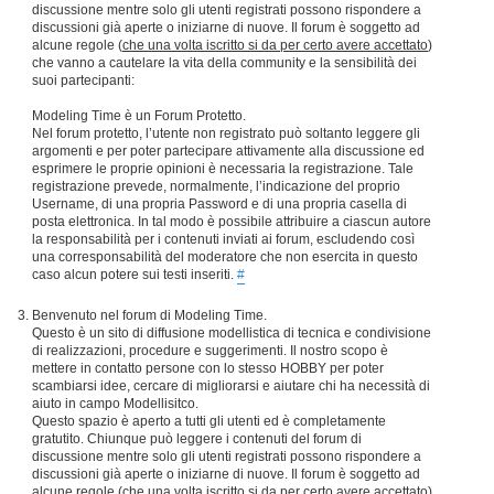
discussione mentre solo gli utenti registrati possono rispondere a
discussioni già aperte o iniziarne di nuove. Il forum è soggetto ad
alcune regole (
che una volta iscritto si da per certo avere accettato
)
che vanno a cautelare la vita della community e la sensibilità dei
suoi partecipanti:
Modeling Time è un Forum Protetto.
Nel forum protetto, l’utente non registrato può soltanto leggere gli
argomenti e per poter partecipare attivamente alla discussione ed
esprimere le proprie opinioni è necessaria la registrazione. Tale
registrazione prevede, normalmente, l’indicazione del proprio
Username, di una propria Password e di una propria casella di
posta elettronica. In tal modo è possibile attribuire a ciascun autore
la responsabilità per i contenuti inviati ai forum, escludendo così
una corresponsabilità del moderatore che non esercita in questo
caso alcun potere sui testi inseriti.
#
Benvenuto nel forum di Modeling Time.
Questo è un sito di diffusione modellistica di tecnica e condivisione
di realizzazioni, procedure e suggerimenti. Il nostro scopo è
mettere in contatto persone con lo stesso HOBBY per poter
scambiarsi idee, cercare di migliorarsi e aiutare chi ha necessità di
aiuto in campo Modellisitco.
Questo spazio è aperto a tutti gli utenti ed è completamente
gratutito. Chiunque può leggere i contenuti del forum di
discussione mentre solo gli utenti registrati possono rispondere a
discussioni già aperte o iniziarne di nuove. Il forum è soggetto ad
alcune regole (
che una volta iscritto si da per certo avere accettato
)