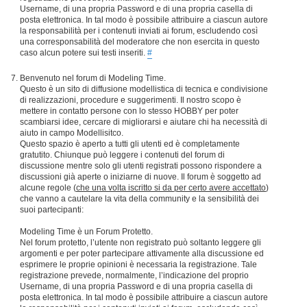
Username, di una propria Password e di una propria casella di
posta elettronica. In tal modo è possibile attribuire a ciascun autore
la responsabilità per i contenuti inviati ai forum, escludendo così
una corresponsabilità del moderatore che non esercita in questo
caso alcun potere sui testi inseriti.
#
Benvenuto nel forum di Modeling Time.
Questo è un sito di diffusione modellistica di tecnica e condivisione
di realizzazioni, procedure e suggerimenti. Il nostro scopo è
mettere in contatto persone con lo stesso HOBBY per poter
scambiarsi idee, cercare di migliorarsi e aiutare chi ha necessità di
aiuto in campo Modellisitco.
Questo spazio è aperto a tutti gli utenti ed è completamente
gratutito. Chiunque può leggere i contenuti del forum di
discussione mentre solo gli utenti registrati possono rispondere a
discussioni già aperte o iniziarne di nuove. Il forum è soggetto ad
alcune regole (
che una volta iscritto si da per certo avere accettato
)
che vanno a cautelare la vita della community e la sensibilità dei
suoi partecipanti:
Modeling Time è un Forum Protetto.
Nel forum protetto, l’utente non registrato può soltanto leggere gli
argomenti e per poter partecipare attivamente alla discussione ed
esprimere le proprie opinioni è necessaria la registrazione. Tale
registrazione prevede, normalmente, l’indicazione del proprio
Username, di una propria Password e di una propria casella di
posta elettronica. In tal modo è possibile attribuire a ciascun autore