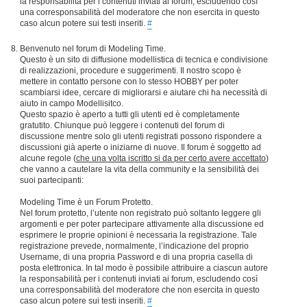
la responsabilità per i contenuti inviati ai forum, escludendo così
una corresponsabilità del moderatore che non esercita in questo
caso alcun potere sui testi inseriti.
#
Benvenuto nel forum di Modeling Time.
Questo è un sito di diffusione modellistica di tecnica e condivisione
di realizzazioni, procedure e suggerimenti. Il nostro scopo è
mettere in contatto persone con lo stesso HOBBY per poter
scambiarsi idee, cercare di migliorarsi e aiutare chi ha necessità di
aiuto in campo Modellisitco.
Questo spazio è aperto a tutti gli utenti ed è completamente
gratutito. Chiunque può leggere i contenuti del forum di
discussione mentre solo gli utenti registrati possono rispondere a
discussioni già aperte o iniziarne di nuove. Il forum è soggetto ad
alcune regole (
che una volta iscritto si da per certo avere accettato
)
che vanno a cautelare la vita della community e la sensibilità dei
suoi partecipanti:
Modeling Time è un Forum Protetto.
Nel forum protetto, l’utente non registrato può soltanto leggere gli
argomenti e per poter partecipare attivamente alla discussione ed
esprimere le proprie opinioni è necessaria la registrazione. Tale
registrazione prevede, normalmente, l’indicazione del proprio
Username, di una propria Password e di una propria casella di
posta elettronica. In tal modo è possibile attribuire a ciascun autore
la responsabilità per i contenuti inviati ai forum, escludendo così
una corresponsabilità del moderatore che non esercita in questo
caso alcun potere sui testi inseriti.
#