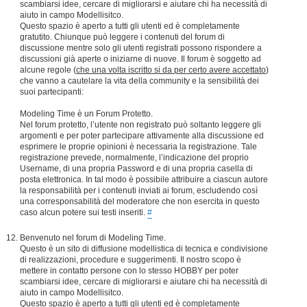
scambiarsi idee, cercare di migliorarsi e aiutare chi ha necessità di
aiuto in campo Modellisitco.
Questo spazio è aperto a tutti gli utenti ed è completamente
gratutito. Chiunque può leggere i contenuti del forum di
discussione mentre solo gli utenti registrati possono rispondere a
discussioni già aperte o iniziarne di nuove. Il forum è soggetto ad
alcune regole (
che una volta iscritto si da per certo avere accettato
)
che vanno a cautelare la vita della community e la sensibilità dei
suoi partecipanti:
Modeling Time è un Forum Protetto.
Nel forum protetto, l’utente non registrato può soltanto leggere gli
argomenti e per poter partecipare attivamente alla discussione ed
esprimere le proprie opinioni è necessaria la registrazione. Tale
registrazione prevede, normalmente, l’indicazione del proprio
Username, di una propria Password e di una propria casella di
posta elettronica. In tal modo è possibile attribuire a ciascun autore
la responsabilità per i contenuti inviati ai forum, escludendo così
una corresponsabilità del moderatore che non esercita in questo
caso alcun potere sui testi inseriti.
#
Benvenuto nel forum di Modeling Time.
Questo è un sito di diffusione modellistica di tecnica e condivisione
di realizzazioni, procedure e suggerimenti. Il nostro scopo è
mettere in contatto persone con lo stesso HOBBY per poter
scambiarsi idee, cercare di migliorarsi e aiutare chi ha necessità di
aiuto in campo Modellisitco.
Questo spazio è aperto a tutti gli utenti ed è completamente