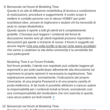
Benvenuto nel forum di Modeling Time.
Questo è un sito di diffusione modellistica di tecnica e condivisione
di realizzazioni, procedure e suggerimenti. Il nostro scopo è
mettere in contatto persone con lo stesso HOBBY per poter
scambiarsi idee, cercare di migliorarsi e aiutare chi ha necessità di
aiuto in campo Modellisitco.
Questo spazio è aperto a tutti gli utenti ed è completamente
gratutito. Chiunque può leggere i contenuti del forum di
discussione mentre solo gli utenti registrati possono rispondere a
discussioni già aperte o iniziarne di nuove. Il forum è soggetto ad
alcune regole (
che una volta iscritto si da per certo avere accettato
)
che vanno a cautelare la vita della community e la sensibilità dei
suoi partecipanti:
Modeling Time è un Forum Protetto.
Nel forum protetto, l’utente non registrato può soltanto leggere gli
argomenti e per poter partecipare attivamente alla discussione ed
esprimere le proprie opinioni è necessaria la registrazione. Tale
registrazione prevede, normalmente, l’indicazione del proprio
Username, di una propria Password e di una propria casella di
posta elettronica. In tal modo è possibile attribuire a ciascun autore
la responsabilità per i contenuti inviati ai forum, escludendo così
una corresponsabilità del moderatore che non esercita in questo
caso alcun potere sui testi inseriti.
#
Benvenuto nel forum di Modeling Time.