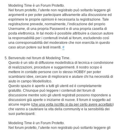
Modeling Time è un Forum Protetto.
Nel forum protetto, l’utente non registrato può soltanto leggere gli
argomenti e per poter partecipare attivamente alla discussione ed
esprimere le proprie opinioni è necessaria la registrazione. Tale
registrazione prevede, normalmente, l’indicazione del proprio
Username, di una propria Password e di una propria casella di
posta elettronica. In tal modo è possibile attribuire a ciascun autore
la responsabilità per i contenuti inviati ai forum, escludendo così
una corresponsabilità del moderatore che non esercita in questo
caso alcun potere sui testi inseriti.
#
Benvenuto nel forum di Modeling Time.
Questo è un sito di diffusione modellistica di tecnica e condivisione
di realizzazioni, procedure e suggerimenti. Il nostro scopo è
mettere in contatto persone con lo stesso HOBBY per poter
scambiarsi idee, cercare di migliorarsi e aiutare chi ha necessità di
aiuto in campo Modellisitco.
Questo spazio è aperto a tutti gli utenti ed è completamente
gratutito. Chiunque può leggere i contenuti del forum di
discussione mentre solo gli utenti registrati possono rispondere a
discussioni già aperte o iniziarne di nuove. Il forum è soggetto ad
alcune regole (
che una volta iscritto si da per certo avere accettato
)
che vanno a cautelare la vita della community e la sensibilità dei
suoi partecipanti:
Modeling Time è un Forum Protetto.
Nel forum protetto, l’utente non registrato può soltanto leggere gli