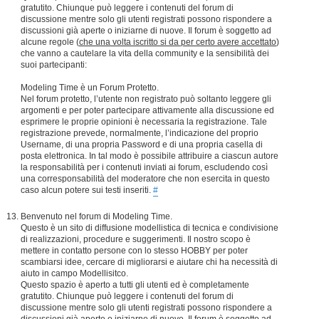
gratutito. Chiunque può leggere i contenuti del forum di
discussione mentre solo gli utenti registrati possono rispondere a
discussioni già aperte o iniziarne di nuove. Il forum è soggetto ad
alcune regole (
che una volta iscritto si da per certo avere accettato
)
che vanno a cautelare la vita della community e la sensibilità dei
suoi partecipanti:
Modeling Time è un Forum Protetto.
Nel forum protetto, l’utente non registrato può soltanto leggere gli
argomenti e per poter partecipare attivamente alla discussione ed
esprimere le proprie opinioni è necessaria la registrazione. Tale
registrazione prevede, normalmente, l’indicazione del proprio
Username, di una propria Password e di una propria casella di
posta elettronica. In tal modo è possibile attribuire a ciascun autore
la responsabilità per i contenuti inviati ai forum, escludendo così
una corresponsabilità del moderatore che non esercita in questo
caso alcun potere sui testi inseriti.
#
Benvenuto nel forum di Modeling Time.
Questo è un sito di diffusione modellistica di tecnica e condivisione
di realizzazioni, procedure e suggerimenti. Il nostro scopo è
mettere in contatto persone con lo stesso HOBBY per poter
scambiarsi idee, cercare di migliorarsi e aiutare chi ha necessità di
aiuto in campo Modellisitco.
Questo spazio è aperto a tutti gli utenti ed è completamente
gratutito. Chiunque può leggere i contenuti del forum di
discussione mentre solo gli utenti registrati possono rispondere a