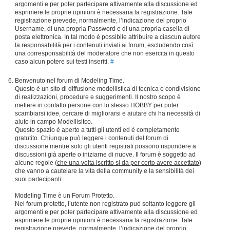
argomenti e per poter partecipare attivamente alla discussione ed
esprimere le proprie opinioni è necessaria la registrazione. Tale
registrazione prevede, normalmente, l’indicazione del proprio
Username, di una propria Password e di una propria casella di
posta elettronica. In tal modo è possibile attribuire a ciascun autore
la responsabilità per i contenuti inviati ai forum, escludendo così
una corresponsabilità del moderatore che non esercita in questo
caso alcun potere sui testi inseriti.
#
Benvenuto nel forum di Modeling Time.
Questo è un sito di diffusione modellistica di tecnica e condivisione
di realizzazioni, procedure e suggerimenti. Il nostro scopo è
mettere in contatto persone con lo stesso HOBBY per poter
scambiarsi idee, cercare di migliorarsi e aiutare chi ha necessità di
aiuto in campo Modellisitco.
Questo spazio è aperto a tutti gli utenti ed è completamente
gratutito. Chiunque può leggere i contenuti del forum di
discussione mentre solo gli utenti registrati possono rispondere a
discussioni già aperte o iniziarne di nuove. Il forum è soggetto ad
alcune regole (
che una volta iscritto si da per certo avere accettato
)
che vanno a cautelare la vita della community e la sensibilità dei
suoi partecipanti:
Modeling Time è un Forum Protetto.
Nel forum protetto, l’utente non registrato può soltanto leggere gli
argomenti e per poter partecipare attivamente alla discussione ed
esprimere le proprie opinioni è necessaria la registrazione. Tale
registrazione prevede, normalmente, l’indicazione del proprio