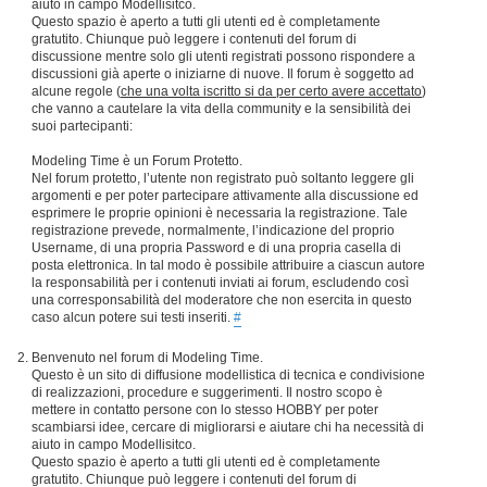
aiuto in campo Modellisitco.
Questo spazio è aperto a tutti gli utenti ed è completamente
gratutito. Chiunque può leggere i contenuti del forum di
discussione mentre solo gli utenti registrati possono rispondere a
discussioni già aperte o iniziarne di nuove. Il forum è soggetto ad
alcune regole (
che una volta iscritto si da per certo avere accettato
)
che vanno a cautelare la vita della community e la sensibilità dei
suoi partecipanti:
Modeling Time è un Forum Protetto.
Nel forum protetto, l’utente non registrato può soltanto leggere gli
argomenti e per poter partecipare attivamente alla discussione ed
esprimere le proprie opinioni è necessaria la registrazione. Tale
registrazione prevede, normalmente, l’indicazione del proprio
Username, di una propria Password e di una propria casella di
posta elettronica. In tal modo è possibile attribuire a ciascun autore
la responsabilità per i contenuti inviati ai forum, escludendo così
una corresponsabilità del moderatore che non esercita in questo
caso alcun potere sui testi inseriti.
#
Benvenuto nel forum di Modeling Time.
Questo è un sito di diffusione modellistica di tecnica e condivisione
di realizzazioni, procedure e suggerimenti. Il nostro scopo è
mettere in contatto persone con lo stesso HOBBY per poter
scambiarsi idee, cercare di migliorarsi e aiutare chi ha necessità di
aiuto in campo Modellisitco.
Questo spazio è aperto a tutti gli utenti ed è completamente
gratutito. Chiunque può leggere i contenuti del forum di