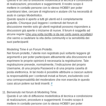
Questo è un sito di diffusione modellistica di tecnica e condivisione
di realizzazioni, procedure e suggerimenti. Il nostro scopo è
mettere in contatto persone con lo stesso HOBBY per poter
scambiarsi idee, cercare di migliorarsi e aiutare chi ha necessità di
aiuto in campo Modellisitco.
Questo spazio è aperto a tutti gli utenti ed è completamente
gratutito. Chiunque può leggere i contenuti del forum di
discussione mentre solo gli utenti registrati possono rispondere a
discussioni già aperte o iniziarne di nuove. Il forum è soggetto ad
alcune regole (
che una volta iscritto si da per certo avere accettato
)
che vanno a cautelare la vita della community e la sensibilità dei
suoi partecipanti:
Modeling Time è un Forum Protetto.
Nel forum protetto, l’utente non registrato può soltanto leggere gli
argomenti e per poter partecipare attivamente alla discussione ed
esprimere le proprie opinioni è necessaria la registrazione. Tale
registrazione prevede, normalmente, l’indicazione del proprio
Username, di una propria Password e di una propria casella di
posta elettronica. In tal modo è possibile attribuire a ciascun autore
la responsabilità per i contenuti inviati ai forum, escludendo così
una corresponsabilità del moderatore che non esercita in questo
caso alcun potere sui testi inseriti.
#
Benvenuto nel forum di Modeling Time.
Questo è un sito di diffusione modellistica di tecnica e condivisione
di realizzazioni, procedure e suggerimenti. Il nostro scopo è
mettere in contatto persone con lo stesso HOBBY per poter