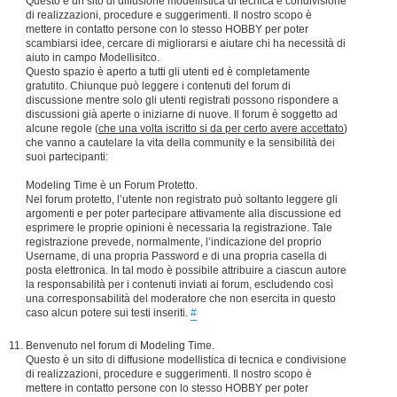
Questo è un sito di diffusione modellistica di tecnica e condivisione
di realizzazioni, procedure e suggerimenti. Il nostro scopo è
mettere in contatto persone con lo stesso HOBBY per poter
scambiarsi idee, cercare di migliorarsi e aiutare chi ha necessità di
aiuto in campo Modellisitco.
Questo spazio è aperto a tutti gli utenti ed è completamente
gratutito. Chiunque può leggere i contenuti del forum di
discussione mentre solo gli utenti registrati possono rispondere a
discussioni già aperte o iniziarne di nuove. Il forum è soggetto ad
alcune regole (
che una volta iscritto si da per certo avere accettato
)
che vanno a cautelare la vita della community e la sensibilità dei
suoi partecipanti:
Modeling Time è un Forum Protetto.
Nel forum protetto, l’utente non registrato può soltanto leggere gli
argomenti e per poter partecipare attivamente alla discussione ed
esprimere le proprie opinioni è necessaria la registrazione. Tale
registrazione prevede, normalmente, l’indicazione del proprio
Username, di una propria Password e di una propria casella di
posta elettronica. In tal modo è possibile attribuire a ciascun autore
la responsabilità per i contenuti inviati ai forum, escludendo così
una corresponsabilità del moderatore che non esercita in questo
caso alcun potere sui testi inseriti.
#
Benvenuto nel forum di Modeling Time.
Questo è un sito di diffusione modellistica di tecnica e condivisione
di realizzazioni, procedure e suggerimenti. Il nostro scopo è
mettere in contatto persone con lo stesso HOBBY per poter