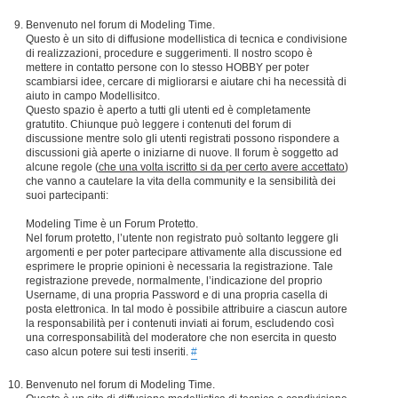
Benvenuto nel forum di Modeling Time.
Questo è un sito di diffusione modellistica di tecnica e condivisione
di realizzazioni, procedure e suggerimenti. Il nostro scopo è
mettere in contatto persone con lo stesso HOBBY per poter
scambiarsi idee, cercare di migliorarsi e aiutare chi ha necessità di
aiuto in campo Modellisitco.
Questo spazio è aperto a tutti gli utenti ed è completamente
gratutito. Chiunque può leggere i contenuti del forum di
discussione mentre solo gli utenti registrati possono rispondere a
discussioni già aperte o iniziarne di nuove. Il forum è soggetto ad
alcune regole (
che una volta iscritto si da per certo avere accettato
)
che vanno a cautelare la vita della community e la sensibilità dei
suoi partecipanti:
Modeling Time è un Forum Protetto.
Nel forum protetto, l’utente non registrato può soltanto leggere gli
argomenti e per poter partecipare attivamente alla discussione ed
esprimere le proprie opinioni è necessaria la registrazione. Tale
registrazione prevede, normalmente, l’indicazione del proprio
Username, di una propria Password e di una propria casella di
posta elettronica. In tal modo è possibile attribuire a ciascun autore
la responsabilità per i contenuti inviati ai forum, escludendo così
una corresponsabilità del moderatore che non esercita in questo
caso alcun potere sui testi inseriti.
#
Benvenuto nel forum di Modeling Time.