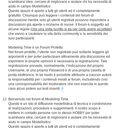
scambiarsi idee, cercare di migliorarsi e aiutare chi ha necessità di
aiuto in campo Modellisitco.
Questo spazio è aperto a tutti gli utenti ed è completamente
gratutito. Chiunque può leggere i contenuti del forum di
discussione mentre solo gli utenti registrati possono rispondere a
discussioni già aperte o iniziarne di nuove. Il forum è soggetto ad
alcune regole (
che una volta iscritto si da per certo avere accettato
)
che vanno a cautelare la vita della community e la sensibilità dei
suoi partecipanti:
Modeling Time è un Forum Protetto.
Nel forum protetto, l’utente non registrato può soltanto leggere gli
argomenti e per poter partecipare attivamente alla discussione ed
esprimere le proprie opinioni è necessaria la registrazione. Tale
registrazione prevede, normalmente, l’indicazione del proprio
Username, di una propria Password e di una propria casella di
posta elettronica. In tal modo è possibile attribuire a ciascun autore
la responsabilità per i contenuti inviati ai forum, escludendo così
una corresponsabilità del moderatore che non esercita in questo
caso alcun potere sui testi inseriti.
#
Benvenuto nel forum di Modeling Time.
Questo è un sito di diffusione modellistica di tecnica e condivisione
di realizzazioni, procedure e suggerimenti. Il nostro scopo è
mettere in contatto persone con lo stesso HOBBY per poter
scambiarsi idee, cercare di migliorarsi e aiutare chi ha necessità di
aiuto in campo Modellisitco.
Questo spazio è aperto a tutti gli utenti ed è completamente