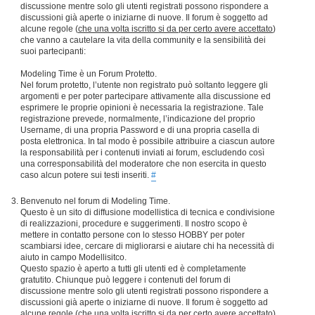
discussione mentre solo gli utenti registrati possono rispondere a
discussioni già aperte o iniziarne di nuove. Il forum è soggetto ad
alcune regole (
che una volta iscritto si da per certo avere accettato
)
che vanno a cautelare la vita della community e la sensibilità dei
suoi partecipanti:
Modeling Time è un Forum Protetto.
Nel forum protetto, l’utente non registrato può soltanto leggere gli
argomenti e per poter partecipare attivamente alla discussione ed
esprimere le proprie opinioni è necessaria la registrazione. Tale
registrazione prevede, normalmente, l’indicazione del proprio
Username, di una propria Password e di una propria casella di
posta elettronica. In tal modo è possibile attribuire a ciascun autore
la responsabilità per i contenuti inviati ai forum, escludendo così
una corresponsabilità del moderatore che non esercita in questo
caso alcun potere sui testi inseriti.
#
Benvenuto nel forum di Modeling Time.
Questo è un sito di diffusione modellistica di tecnica e condivisione
di realizzazioni, procedure e suggerimenti. Il nostro scopo è
mettere in contatto persone con lo stesso HOBBY per poter
scambiarsi idee, cercare di migliorarsi e aiutare chi ha necessità di
aiuto in campo Modellisitco.
Questo spazio è aperto a tutti gli utenti ed è completamente
gratutito. Chiunque può leggere i contenuti del forum di
discussione mentre solo gli utenti registrati possono rispondere a
discussioni già aperte o iniziarne di nuove. Il forum è soggetto ad
alcune regole (
che una volta iscritto si da per certo avere accettato
)