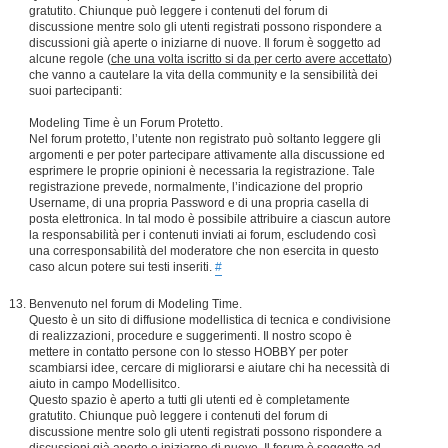
gratutito. Chiunque può leggere i contenuti del forum di
discussione mentre solo gli utenti registrati possono rispondere a
discussioni già aperte o iniziarne di nuove. Il forum è soggetto ad
alcune regole (
che una volta iscritto si da per certo avere accettato
)
che vanno a cautelare la vita della community e la sensibilità dei
suoi partecipanti:
Modeling Time è un Forum Protetto.
Nel forum protetto, l’utente non registrato può soltanto leggere gli
argomenti e per poter partecipare attivamente alla discussione ed
esprimere le proprie opinioni è necessaria la registrazione. Tale
registrazione prevede, normalmente, l’indicazione del proprio
Username, di una propria Password e di una propria casella di
posta elettronica. In tal modo è possibile attribuire a ciascun autore
la responsabilità per i contenuti inviati ai forum, escludendo così
una corresponsabilità del moderatore che non esercita in questo
caso alcun potere sui testi inseriti.
#
Benvenuto nel forum di Modeling Time.
Questo è un sito di diffusione modellistica di tecnica e condivisione
di realizzazioni, procedure e suggerimenti. Il nostro scopo è
mettere in contatto persone con lo stesso HOBBY per poter
scambiarsi idee, cercare di migliorarsi e aiutare chi ha necessità di
aiuto in campo Modellisitco.
Questo spazio è aperto a tutti gli utenti ed è completamente
gratutito. Chiunque può leggere i contenuti del forum di
discussione mentre solo gli utenti registrati possono rispondere a