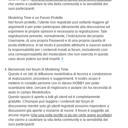
che vanno a cautelare la vita della community e la sensibilità dei
suoi partecipanti:
Modeling Time è un Forum Protetto.
Nel forum protetto, l’utente non registrato può soltanto leggere gli
argomenti e per poter partecipare attivamente alla discussione ed
esprimere le proprie opinioni è necessaria la registrazione. Tale
registrazione prevede, normalmente, l’indicazione del proprio
Username, di una propria Password e di una propria casella di
posta elettronica. In tal modo è possibile attribuire a ciascun autore
la responsabilità per i contenuti inviati ai forum, escludendo così
una corresponsabilità del moderatore che non esercita in questo
caso alcun potere sui testi inseriti.
#
Benvenuto nel forum di Modeling Time.
Questo è un sito di diffusione modellistica di tecnica e condivisione
di realizzazioni, procedure e suggerimenti. Il nostro scopo è
mettere in contatto persone con lo stesso HOBBY per poter
scambiarsi idee, cercare di migliorarsi e aiutare chi ha necessità di
aiuto in campo Modellisitco.
Questo spazio è aperto a tutti gli utenti ed è completamente
gratutito. Chiunque può leggere i contenuti del forum di
discussione mentre solo gli utenti registrati possono rispondere a
discussioni già aperte o iniziarne di nuove. Il forum è soggetto ad
alcune regole (
che una volta iscritto si da per certo avere accettato
)
che vanno a cautelare la vita della community e la sensibilità dei
suoi partecipanti: