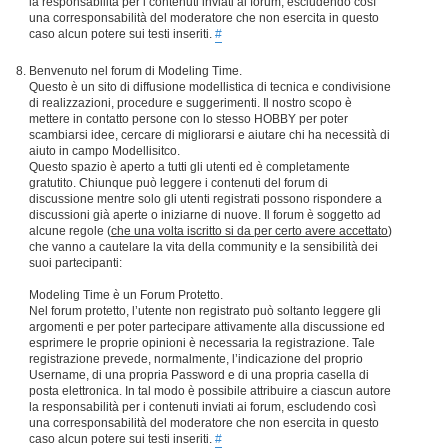
la responsabilità per i contenuti inviati ai forum, escludendo così
una corresponsabilità del moderatore che non esercita in questo
caso alcun potere sui testi inseriti.
#
Benvenuto nel forum di Modeling Time.
Questo è un sito di diffusione modellistica di tecnica e condivisione
di realizzazioni, procedure e suggerimenti. Il nostro scopo è
mettere in contatto persone con lo stesso HOBBY per poter
scambiarsi idee, cercare di migliorarsi e aiutare chi ha necessità di
aiuto in campo Modellisitco.
Questo spazio è aperto a tutti gli utenti ed è completamente
gratutito. Chiunque può leggere i contenuti del forum di
discussione mentre solo gli utenti registrati possono rispondere a
discussioni già aperte o iniziarne di nuove. Il forum è soggetto ad
alcune regole (
che una volta iscritto si da per certo avere accettato
)
che vanno a cautelare la vita della community e la sensibilità dei
suoi partecipanti:
Modeling Time è un Forum Protetto.
Nel forum protetto, l’utente non registrato può soltanto leggere gli
argomenti e per poter partecipare attivamente alla discussione ed
esprimere le proprie opinioni è necessaria la registrazione. Tale
registrazione prevede, normalmente, l’indicazione del proprio
Username, di una propria Password e di una propria casella di
posta elettronica. In tal modo è possibile attribuire a ciascun autore
la responsabilità per i contenuti inviati ai forum, escludendo così
una corresponsabilità del moderatore che non esercita in questo
caso alcun potere sui testi inseriti.
#