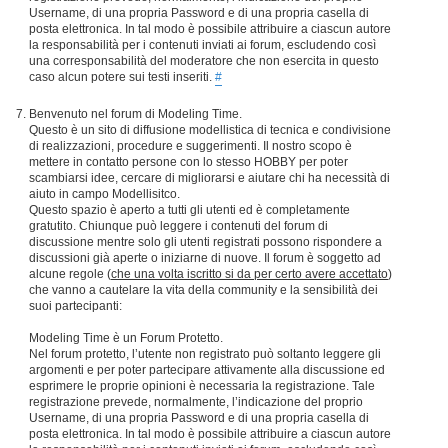
Username, di una propria Password e di una propria casella di
posta elettronica. In tal modo è possibile attribuire a ciascun autore
la responsabilità per i contenuti inviati ai forum, escludendo così
una corresponsabilità del moderatore che non esercita in questo
caso alcun potere sui testi inseriti.
#
Benvenuto nel forum di Modeling Time.
Questo è un sito di diffusione modellistica di tecnica e condivisione
di realizzazioni, procedure e suggerimenti. Il nostro scopo è
mettere in contatto persone con lo stesso HOBBY per poter
scambiarsi idee, cercare di migliorarsi e aiutare chi ha necessità di
aiuto in campo Modellisitco.
Questo spazio è aperto a tutti gli utenti ed è completamente
gratutito. Chiunque può leggere i contenuti del forum di
discussione mentre solo gli utenti registrati possono rispondere a
discussioni già aperte o iniziarne di nuove. Il forum è soggetto ad
alcune regole (
che una volta iscritto si da per certo avere accettato
)
che vanno a cautelare la vita della community e la sensibilità dei
suoi partecipanti:
Modeling Time è un Forum Protetto.
Nel forum protetto, l’utente non registrato può soltanto leggere gli
argomenti e per poter partecipare attivamente alla discussione ed
esprimere le proprie opinioni è necessaria la registrazione. Tale
registrazione prevede, normalmente, l’indicazione del proprio
Username, di una propria Password e di una propria casella di
posta elettronica. In tal modo è possibile attribuire a ciascun autore