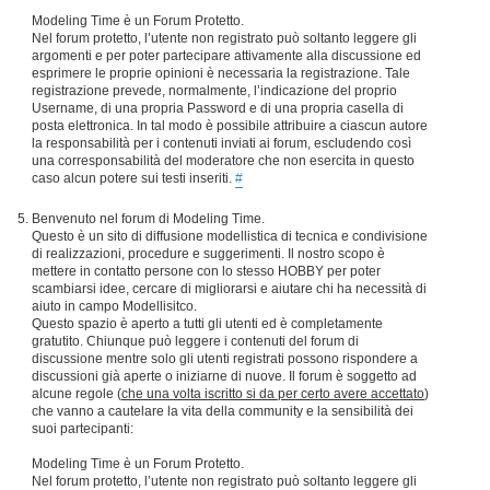
Modeling Time è un Forum Protetto.
Nel forum protetto, l’utente non registrato può soltanto leggere gli
argomenti e per poter partecipare attivamente alla discussione ed
esprimere le proprie opinioni è necessaria la registrazione. Tale
registrazione prevede, normalmente, l’indicazione del proprio
Username, di una propria Password e di una propria casella di
posta elettronica. In tal modo è possibile attribuire a ciascun autore
la responsabilità per i contenuti inviati ai forum, escludendo così
una corresponsabilità del moderatore che non esercita in questo
caso alcun potere sui testi inseriti.
#
Benvenuto nel forum di Modeling Time.
Questo è un sito di diffusione modellistica di tecnica e condivisione
di realizzazioni, procedure e suggerimenti. Il nostro scopo è
mettere in contatto persone con lo stesso HOBBY per poter
scambiarsi idee, cercare di migliorarsi e aiutare chi ha necessità di
aiuto in campo Modellisitco.
Questo spazio è aperto a tutti gli utenti ed è completamente
gratutito. Chiunque può leggere i contenuti del forum di
discussione mentre solo gli utenti registrati possono rispondere a
discussioni già aperte o iniziarne di nuove. Il forum è soggetto ad
alcune regole (
che una volta iscritto si da per certo avere accettato
)
che vanno a cautelare la vita della community e la sensibilità dei
suoi partecipanti:
Modeling Time è un Forum Protetto.
Nel forum protetto, l’utente non registrato può soltanto leggere gli