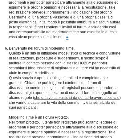
argomenti e per poter partecipare attivamente alla discussione ed
esprimere le proprie opinioni è necessaria la registrazione. Tale
registrazione prevede, normalmente, l’indicazione del proprio
Username, di una propria Password e di una propria casella di
posta elettronica. In tal modo è possibile attribuire a ciascun autore
la responsabilità per i contenuti inviati ai forum, escludendo così
una corresponsabilità del moderatore che non esercita in questo
caso alcun potere sui testi inseriti.
#
Benvenuto nel forum di Modeling Time.
Questo è un sito di diffusione modellistica di tecnica e condivisione
di realizzazioni, procedure e suggerimenti. Il nostro scopo è
mettere in contatto persone con lo stesso HOBBY per poter
scambiarsi idee, cercare di migliorarsi e aiutare chi ha necessità di
aiuto in campo Modellisitco.
Questo spazio è aperto a tutti gli utenti ed è completamente
gratutito. Chiunque può leggere i contenuti del forum di
discussione mentre solo gli utenti registrati possono rispondere a
discussioni già aperte o iniziarne di nuove. Il forum è soggetto ad
alcune regole (
che una volta iscritto si da per certo avere accettato
)
che vanno a cautelare la vita della community e la sensibilità dei
suoi partecipanti:
Modeling Time è un Forum Protetto.
Nel forum protetto, l’utente non registrato può soltanto leggere gli
argomenti e per poter partecipare attivamente alla discussione ed
esprimere le proprie opinioni è necessaria la registrazione. Tale
registrazione prevede, normalmente, l’indicazione del proprio