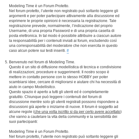
Modeling Time è un Forum Protetto.
Nel forum protetto, l’utente non registrato può soltanto leggere gli
argomenti e per poter partecipare attivamente alla discussione ed
esprimere le proprie opinioni è necessaria la registrazione. Tale
registrazione prevede, normalmente, l’indicazione del proprio
Username, di una propria Password e di una propria casella di
posta elettronica. In tal modo è possibile attribuire a ciascun autore
la responsabilità per i contenuti inviati ai forum, escludendo così
una corresponsabilità del moderatore che non esercita in questo
caso alcun potere sui testi inseriti.
#
Benvenuto nel forum di Modeling Time.
Questo è un sito di diffusione modellistica di tecnica e condivisione
di realizzazioni, procedure e suggerimenti. Il nostro scopo è
mettere in contatto persone con lo stesso HOBBY per poter
scambiarsi idee, cercare di migliorarsi e aiutare chi ha necessità di
aiuto in campo Modellisitco.
Questo spazio è aperto a tutti gli utenti ed è completamente
gratutito. Chiunque può leggere i contenuti del forum di
discussione mentre solo gli utenti registrati possono rispondere a
discussioni già aperte o iniziarne di nuove. Il forum è soggetto ad
alcune regole (
che una volta iscritto si da per certo avere accettato
)
che vanno a cautelare la vita della community e la sensibilità dei
suoi partecipanti:
Modeling Time è un Forum Protetto.
Nel forum protetto, l’utente non registrato può soltanto leggere gli