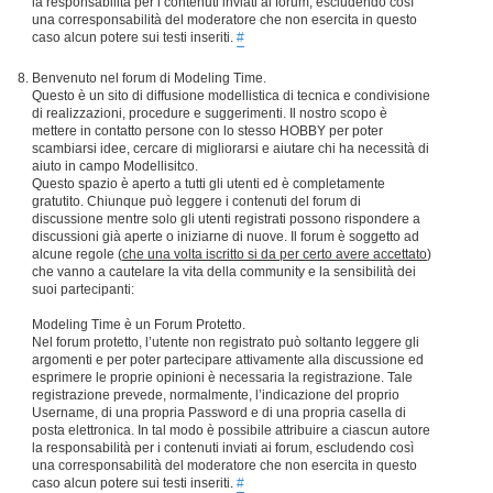
la responsabilità per i contenuti inviati ai forum, escludendo così
una corresponsabilità del moderatore che non esercita in questo
caso alcun potere sui testi inseriti.
#
Benvenuto nel forum di Modeling Time.
Questo è un sito di diffusione modellistica di tecnica e condivisione
di realizzazioni, procedure e suggerimenti. Il nostro scopo è
mettere in contatto persone con lo stesso HOBBY per poter
scambiarsi idee, cercare di migliorarsi e aiutare chi ha necessità di
aiuto in campo Modellisitco.
Questo spazio è aperto a tutti gli utenti ed è completamente
gratutito. Chiunque può leggere i contenuti del forum di
discussione mentre solo gli utenti registrati possono rispondere a
discussioni già aperte o iniziarne di nuove. Il forum è soggetto ad
alcune regole (
che una volta iscritto si da per certo avere accettato
)
che vanno a cautelare la vita della community e la sensibilità dei
suoi partecipanti:
Modeling Time è un Forum Protetto.
Nel forum protetto, l’utente non registrato può soltanto leggere gli
argomenti e per poter partecipare attivamente alla discussione ed
esprimere le proprie opinioni è necessaria la registrazione. Tale
registrazione prevede, normalmente, l’indicazione del proprio
Username, di una propria Password e di una propria casella di
posta elettronica. In tal modo è possibile attribuire a ciascun autore
la responsabilità per i contenuti inviati ai forum, escludendo così
una corresponsabilità del moderatore che non esercita in questo
caso alcun potere sui testi inseriti.
#