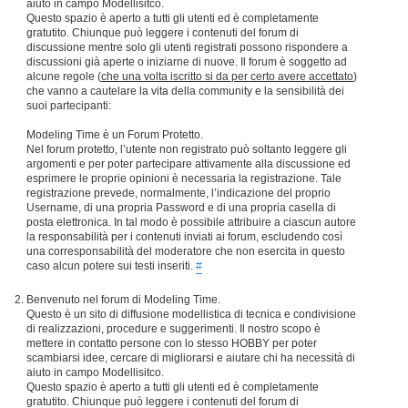
aiuto in campo Modellisitco.
Questo spazio è aperto a tutti gli utenti ed è completamente
gratutito. Chiunque può leggere i contenuti del forum di
discussione mentre solo gli utenti registrati possono rispondere a
discussioni già aperte o iniziarne di nuove. Il forum è soggetto ad
alcune regole (
che una volta iscritto si da per certo avere accettato
)
che vanno a cautelare la vita della community e la sensibilità dei
suoi partecipanti:
Modeling Time è un Forum Protetto.
Nel forum protetto, l’utente non registrato può soltanto leggere gli
argomenti e per poter partecipare attivamente alla discussione ed
esprimere le proprie opinioni è necessaria la registrazione. Tale
registrazione prevede, normalmente, l’indicazione del proprio
Username, di una propria Password e di una propria casella di
posta elettronica. In tal modo è possibile attribuire a ciascun autore
la responsabilità per i contenuti inviati ai forum, escludendo così
una corresponsabilità del moderatore che non esercita in questo
caso alcun potere sui testi inseriti.
#
Benvenuto nel forum di Modeling Time.
Questo è un sito di diffusione modellistica di tecnica e condivisione
di realizzazioni, procedure e suggerimenti. Il nostro scopo è
mettere in contatto persone con lo stesso HOBBY per poter
scambiarsi idee, cercare di migliorarsi e aiutare chi ha necessità di
aiuto in campo Modellisitco.
Questo spazio è aperto a tutti gli utenti ed è completamente
gratutito. Chiunque può leggere i contenuti del forum di