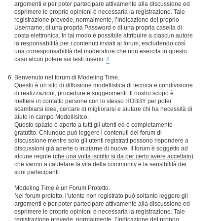
argomenti e per poter partecipare attivamente alla discussione ed
esprimere le proprie opinioni è necessaria la registrazione. Tale
registrazione prevede, normalmente, l’indicazione del proprio
Username, di una propria Password e di una propria casella di
posta elettronica. In tal modo è possibile attribuire a ciascun autore
la responsabilità per i contenuti inviati ai forum, escludendo così
una corresponsabilità del moderatore che non esercita in questo
caso alcun potere sui testi inseriti.
#
Benvenuto nel forum di Modeling Time.
Questo è un sito di diffusione modellistica di tecnica e condivisione
di realizzazioni, procedure e suggerimenti. Il nostro scopo è
mettere in contatto persone con lo stesso HOBBY per poter
scambiarsi idee, cercare di migliorarsi e aiutare chi ha necessità di
aiuto in campo Modellisitco.
Questo spazio è aperto a tutti gli utenti ed è completamente
gratutito. Chiunque può leggere i contenuti del forum di
discussione mentre solo gli utenti registrati possono rispondere a
discussioni già aperte o iniziarne di nuove. Il forum è soggetto ad
alcune regole (
che una volta iscritto si da per certo avere accettato
)
che vanno a cautelare la vita della community e la sensibilità dei
suoi partecipanti:
Modeling Time è un Forum Protetto.
Nel forum protetto, l’utente non registrato può soltanto leggere gli
argomenti e per poter partecipare attivamente alla discussione ed
esprimere le proprie opinioni è necessaria la registrazione. Tale
registrazione prevede, normalmente, l’indicazione del proprio