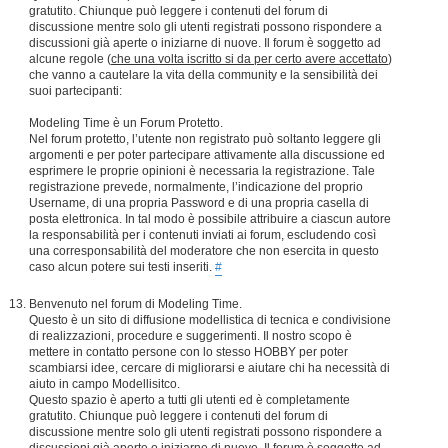
gratutito. Chiunque può leggere i contenuti del forum di
discussione mentre solo gli utenti registrati possono rispondere a
discussioni già aperte o iniziarne di nuove. Il forum è soggetto ad
alcune regole (
che una volta iscritto si da per certo avere accettato
)
che vanno a cautelare la vita della community e la sensibilità dei
suoi partecipanti:
Modeling Time è un Forum Protetto.
Nel forum protetto, l’utente non registrato può soltanto leggere gli
argomenti e per poter partecipare attivamente alla discussione ed
esprimere le proprie opinioni è necessaria la registrazione. Tale
registrazione prevede, normalmente, l’indicazione del proprio
Username, di una propria Password e di una propria casella di
posta elettronica. In tal modo è possibile attribuire a ciascun autore
la responsabilità per i contenuti inviati ai forum, escludendo così
una corresponsabilità del moderatore che non esercita in questo
caso alcun potere sui testi inseriti.
#
Benvenuto nel forum di Modeling Time.
Questo è un sito di diffusione modellistica di tecnica e condivisione
di realizzazioni, procedure e suggerimenti. Il nostro scopo è
mettere in contatto persone con lo stesso HOBBY per poter
scambiarsi idee, cercare di migliorarsi e aiutare chi ha necessità di
aiuto in campo Modellisitco.
Questo spazio è aperto a tutti gli utenti ed è completamente
gratutito. Chiunque può leggere i contenuti del forum di
discussione mentre solo gli utenti registrati possono rispondere a