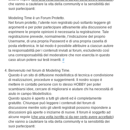
che vanno a cautelare la vita della community e la sensibilità dei
suoi partecipanti:
Modeling Time è un Forum Protetto.
Nel forum protetto, l’utente non registrato può soltanto leggere gli
argomenti e per poter partecipare attivamente alla discussione ed
esprimere le proprie opinioni è necessaria la registrazione. Tale
registrazione prevede, normalmente, l’indicazione del proprio
Username, di una propria Password e di una propria casella di
posta elettronica. In tal modo è possibile attribuire a ciascun autore
la responsabilità per i contenuti inviati ai forum, escludendo così
una corresponsabilità del moderatore che non esercita in questo
caso alcun potere sui testi inseriti.
#
Benvenuto nel forum di Modeling Time.
Questo è un sito di diffusione modellistica di tecnica e condivisione
di realizzazioni, procedure e suggerimenti. Il nostro scopo è
mettere in contatto persone con lo stesso HOBBY per poter
scambiarsi idee, cercare di migliorarsi e aiutare chi ha necessità di
aiuto in campo Modellisitco.
Questo spazio è aperto a tutti gli utenti ed è completamente
gratutito. Chiunque può leggere i contenuti del forum di
discussione mentre solo gli utenti registrati possono rispondere a
discussioni già aperte o iniziarne di nuove. Il forum è soggetto ad
alcune regole (
che una volta iscritto si da per certo avere accettato
)
che vanno a cautelare la vita della community e la sensibilità dei
suoi partecipanti: