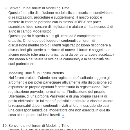
Benvenuto nel forum di Modeling Time.
Questo è un sito di diffusione modellistica di tecnica e condivisione
di realizzazioni, procedure e suggerimenti. Il nostro scopo è
mettere in contatto persone con lo stesso HOBBY per poter
scambiarsi idee, cercare di migliorarsi e aiutare chi ha necessità di
aiuto in campo Modellisitco.
Questo spazio è aperto a tutti gli utenti ed è completamente
gratutito. Chiunque può leggere i contenuti del forum di
discussione mentre solo gli utenti registrati possono rispondere a
discussioni già aperte o iniziarne di nuove. Il forum è soggetto ad
alcune regole (
che una volta iscritto si da per certo avere accettato
)
che vanno a cautelare la vita della community e la sensibilità dei
suoi partecipanti:
Modeling Time è un Forum Protetto.
Nel forum protetto, l’utente non registrato può soltanto leggere gli
argomenti e per poter partecipare attivamente alla discussione ed
esprimere le proprie opinioni è necessaria la registrazione. Tale
registrazione prevede, normalmente, l’indicazione del proprio
Username, di una propria Password e di una propria casella di
posta elettronica. In tal modo è possibile attribuire a ciascun autore
la responsabilità per i contenuti inviati ai forum, escludendo così
una corresponsabilità del moderatore che non esercita in questo
caso alcun potere sui testi inseriti.
#
Benvenuto nel forum di Modeling Time.