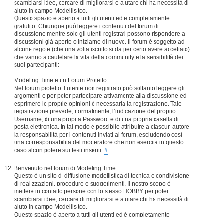
scambiarsi idee, cercare di migliorarsi e aiutare chi ha necessità di
aiuto in campo Modellisitco.
Questo spazio è aperto a tutti gli utenti ed è completamente
gratutito. Chiunque può leggere i contenuti del forum di
discussione mentre solo gli utenti registrati possono rispondere a
discussioni già aperte o iniziarne di nuove. Il forum è soggetto ad
alcune regole (
che una volta iscritto si da per certo avere accettato
)
che vanno a cautelare la vita della community e la sensibilità dei
suoi partecipanti:
Modeling Time è un Forum Protetto.
Nel forum protetto, l’utente non registrato può soltanto leggere gli
argomenti e per poter partecipare attivamente alla discussione ed
esprimere le proprie opinioni è necessaria la registrazione. Tale
registrazione prevede, normalmente, l’indicazione del proprio
Username, di una propria Password e di una propria casella di
posta elettronica. In tal modo è possibile attribuire a ciascun autore
la responsabilità per i contenuti inviati ai forum, escludendo così
una corresponsabilità del moderatore che non esercita in questo
caso alcun potere sui testi inseriti.
#
Benvenuto nel forum di Modeling Time.
Questo è un sito di diffusione modellistica di tecnica e condivisione
di realizzazioni, procedure e suggerimenti. Il nostro scopo è
mettere in contatto persone con lo stesso HOBBY per poter
scambiarsi idee, cercare di migliorarsi e aiutare chi ha necessità di
aiuto in campo Modellisitco.
Questo spazio è aperto a tutti gli utenti ed è completamente