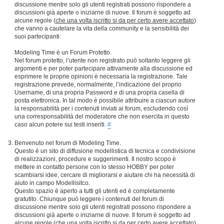
discussione mentre solo gli utenti registrati possono rispondere a
discussioni già aperte o iniziarne di nuove. Il forum è soggetto ad
alcune regole (
che una volta iscritto si da per certo avere accettato
)
che vanno a cautelare la vita della community e la sensibilità dei
suoi partecipanti:
Modeling Time è un Forum Protetto.
Nel forum protetto, l’utente non registrato può soltanto leggere gli
argomenti e per poter partecipare attivamente alla discussione ed
esprimere le proprie opinioni è necessaria la registrazione. Tale
registrazione prevede, normalmente, l’indicazione del proprio
Username, di una propria Password e di una propria casella di
posta elettronica. In tal modo è possibile attribuire a ciascun autore
la responsabilità per i contenuti inviati ai forum, escludendo così
una corresponsabilità del moderatore che non esercita in questo
caso alcun potere sui testi inseriti.
#
Benvenuto nel forum di Modeling Time.
Questo è un sito di diffusione modellistica di tecnica e condivisione
di realizzazioni, procedure e suggerimenti. Il nostro scopo è
mettere in contatto persone con lo stesso HOBBY per poter
scambiarsi idee, cercare di migliorarsi e aiutare chi ha necessità di
aiuto in campo Modellisitco.
Questo spazio è aperto a tutti gli utenti ed è completamente
gratutito. Chiunque può leggere i contenuti del forum di
discussione mentre solo gli utenti registrati possono rispondere a
discussioni già aperte o iniziarne di nuove. Il forum è soggetto ad
alcune regole (
che una volta iscritto si da per certo avere accettato
)