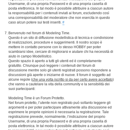
Username, di una propria Password e di una propria casella di
posta elettronica. In tal modo è possibile attribuire a ciascun autore
la responsabilità per i contenuti inviati ai forum, escludendo così
una corresponsabilità del moderatore che non esercita in questo
caso alcun potere sui testi inseriti.
#
Benvenuto nel forum di Modeling Time.
Questo è un sito di diffusione modellistica di tecnica e condivisione
di realizzazioni, procedure e suggerimenti. Il nostro scopo è
mettere in contatto persone con lo stesso HOBBY per poter
scambiarsi idee, cercare di migliorarsi e aiutare chi ha necessità di
aiuto in campo Modellisitco.
Questo spazio è aperto a tutti gli utenti ed è completamente
gratutito. Chiunque può leggere i contenuti del forum di
discussione mentre solo gli utenti registrati possono rispondere a
discussioni già aperte o iniziarne di nuove. Il forum è soggetto ad
alcune regole (
che una volta iscritto si da per certo avere accettato
)
che vanno a cautelare la vita della community e la sensibilità dei
suoi partecipanti:
Modeling Time è un Forum Protetto.
Nel forum protetto, l’utente non registrato può soltanto leggere gli
argomenti e per poter partecipare attivamente alla discussione ed
esprimere le proprie opinioni è necessaria la registrazione. Tale
registrazione prevede, normalmente, l’indicazione del proprio
Username, di una propria Password e di una propria casella di
posta elettronica. In tal modo è possibile attribuire a ciascun autore