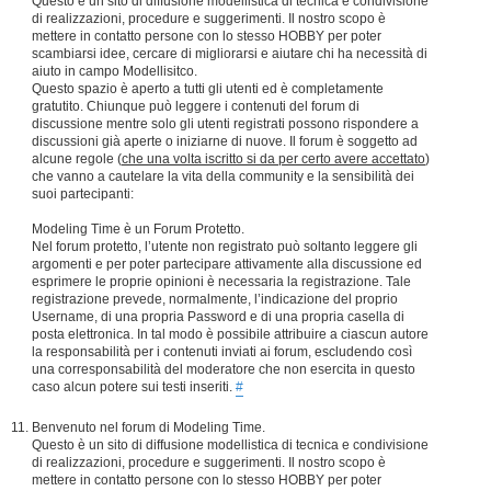
Questo è un sito di diffusione modellistica di tecnica e condivisione
di realizzazioni, procedure e suggerimenti. Il nostro scopo è
mettere in contatto persone con lo stesso HOBBY per poter
scambiarsi idee, cercare di migliorarsi e aiutare chi ha necessità di
aiuto in campo Modellisitco.
Questo spazio è aperto a tutti gli utenti ed è completamente
gratutito. Chiunque può leggere i contenuti del forum di
discussione mentre solo gli utenti registrati possono rispondere a
discussioni già aperte o iniziarne di nuove. Il forum è soggetto ad
alcune regole (
che una volta iscritto si da per certo avere accettato
)
che vanno a cautelare la vita della community e la sensibilità dei
suoi partecipanti:
Modeling Time è un Forum Protetto.
Nel forum protetto, l’utente non registrato può soltanto leggere gli
argomenti e per poter partecipare attivamente alla discussione ed
esprimere le proprie opinioni è necessaria la registrazione. Tale
registrazione prevede, normalmente, l’indicazione del proprio
Username, di una propria Password e di una propria casella di
posta elettronica. In tal modo è possibile attribuire a ciascun autore
la responsabilità per i contenuti inviati ai forum, escludendo così
una corresponsabilità del moderatore che non esercita in questo
caso alcun potere sui testi inseriti.
#
Benvenuto nel forum di Modeling Time.
Questo è un sito di diffusione modellistica di tecnica e condivisione
di realizzazioni, procedure e suggerimenti. Il nostro scopo è
mettere in contatto persone con lo stesso HOBBY per poter