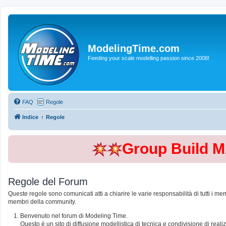
ModelingTime.com
Feeding your scale modelling passion since 2008!
FAQ
Regole
Indice
Regole
Group Build 
Regole del Forum
Queste regole sono comunicati atti a chiarire le varie responsabilità di tutti i me
membri della community.
Benvenuto nel forum di Modeling Time.
Questo è un sito di diffusione modellistica di tecnica e condivisione di rea