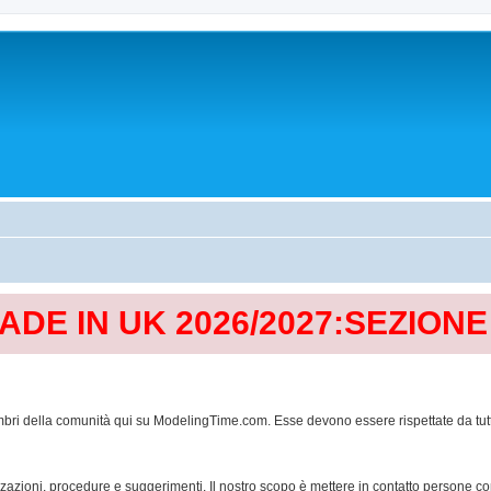
MADE IN UK 2026/2027:SEZION
mbri della comunità qui su ModelingTime.com. Esse devono essere rispettate da tutti al
lizzazioni, procedure e suggerimenti. Il nostro scopo è mettere in contatto persone 