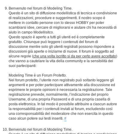
Benvenuto nel forum di Modeling Time.
Questo è un sito di diffusione modellistica di tecnica e condivisione
di realizzazioni, procedure e suggerimenti. Il nostro scopo è
mettere in contatto persone con lo stesso HOBBY per poter
scambiarsi idee, cercare di migliorarsi e aiutare chi ha necessità di
aiuto in campo Modellisitco.
Questo spazio è aperto a tutti gli utenti ed è completamente
gratutito. Chiunque può leggere i contenuti del forum di
discussione mentre solo gli utenti registrati possono rispondere a
discussioni già aperte o iniziarne di nuove. Il forum è soggetto ad
alcune regole (
che una volta iscritto si da per certo avere accettato
)
che vanno a cautelare la vita della community e la sensibilità dei
suoi partecipanti:
Modeling Time è un Forum Protetto.
Nel forum protetto, l’utente non registrato può soltanto leggere gli
argomenti e per poter partecipare attivamente alla discussione ed
esprimere le proprie opinioni è necessaria la registrazione. Tale
registrazione prevede, normalmente, l’indicazione del proprio
Username, di una propria Password e di una propria casella di
posta elettronica. In tal modo è possibile attribuire a ciascun autore
la responsabilità per i contenuti inviati ai forum, escludendo così
una corresponsabilità del moderatore che non esercita in questo
caso alcun potere sui testi inseriti.
#
Benvenuto nel forum di Modeling Time.