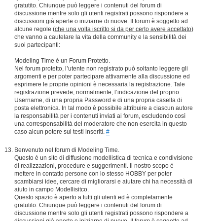
gratutito. Chiunque può leggere i contenuti del forum di
discussione mentre solo gli utenti registrati possono rispondere a
discussioni già aperte o iniziarne di nuove. Il forum è soggetto ad
alcune regole (
che una volta iscritto si da per certo avere accettato
)
che vanno a cautelare la vita della community e la sensibilità dei
suoi partecipanti:
Modeling Time è un Forum Protetto.
Nel forum protetto, l’utente non registrato può soltanto leggere gli
argomenti e per poter partecipare attivamente alla discussione ed
esprimere le proprie opinioni è necessaria la registrazione. Tale
registrazione prevede, normalmente, l’indicazione del proprio
Username, di una propria Password e di una propria casella di
posta elettronica. In tal modo è possibile attribuire a ciascun autore
la responsabilità per i contenuti inviati ai forum, escludendo così
una corresponsabilità del moderatore che non esercita in questo
caso alcun potere sui testi inseriti.
#
Benvenuto nel forum di Modeling Time.
Questo è un sito di diffusione modellistica di tecnica e condivisione
di realizzazioni, procedure e suggerimenti. Il nostro scopo è
mettere in contatto persone con lo stesso HOBBY per poter
scambiarsi idee, cercare di migliorarsi e aiutare chi ha necessità di
aiuto in campo Modellisitco.
Questo spazio è aperto a tutti gli utenti ed è completamente
gratutito. Chiunque può leggere i contenuti del forum di
discussione mentre solo gli utenti registrati possono rispondere a