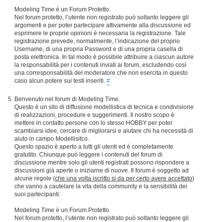
Modeling Time è un Forum Protetto.
Nel forum protetto, l’utente non registrato può soltanto leggere gli
argomenti e per poter partecipare attivamente alla discussione ed
esprimere le proprie opinioni è necessaria la registrazione. Tale
registrazione prevede, normalmente, l’indicazione del proprio
Username, di una propria Password e di una propria casella di
posta elettronica. In tal modo è possibile attribuire a ciascun autore
la responsabilità per i contenuti inviati ai forum, escludendo così
una corresponsabilità del moderatore che non esercita in questo
caso alcun potere sui testi inseriti.
#
Benvenuto nel forum di Modeling Time.
Questo è un sito di diffusione modellistica di tecnica e condivisione
di realizzazioni, procedure e suggerimenti. Il nostro scopo è
mettere in contatto persone con lo stesso HOBBY per poter
scambiarsi idee, cercare di migliorarsi e aiutare chi ha necessità di
aiuto in campo Modellisitco.
Questo spazio è aperto a tutti gli utenti ed è completamente
gratutito. Chiunque può leggere i contenuti del forum di
discussione mentre solo gli utenti registrati possono rispondere a
discussioni già aperte o iniziarne di nuove. Il forum è soggetto ad
alcune regole (
che una volta iscritto si da per certo avere accettato
)
che vanno a cautelare la vita della community e la sensibilità dei
suoi partecipanti:
Modeling Time è un Forum Protetto.
Nel forum protetto, l’utente non registrato può soltanto leggere gli