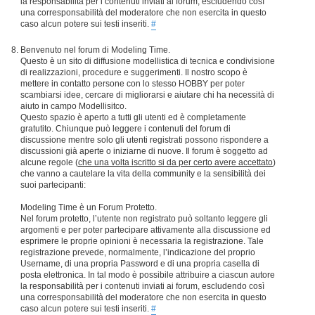
la responsabilità per i contenuti inviati ai forum, escludendo così
una corresponsabilità del moderatore che non esercita in questo
caso alcun potere sui testi inseriti.
#
Benvenuto nel forum di Modeling Time.
Questo è un sito di diffusione modellistica di tecnica e condivisione
di realizzazioni, procedure e suggerimenti. Il nostro scopo è
mettere in contatto persone con lo stesso HOBBY per poter
scambiarsi idee, cercare di migliorarsi e aiutare chi ha necessità di
aiuto in campo Modellisitco.
Questo spazio è aperto a tutti gli utenti ed è completamente
gratutito. Chiunque può leggere i contenuti del forum di
discussione mentre solo gli utenti registrati possono rispondere a
discussioni già aperte o iniziarne di nuove. Il forum è soggetto ad
alcune regole (
che una volta iscritto si da per certo avere accettato
)
che vanno a cautelare la vita della community e la sensibilità dei
suoi partecipanti:
Modeling Time è un Forum Protetto.
Nel forum protetto, l’utente non registrato può soltanto leggere gli
argomenti e per poter partecipare attivamente alla discussione ed
esprimere le proprie opinioni è necessaria la registrazione. Tale
registrazione prevede, normalmente, l’indicazione del proprio
Username, di una propria Password e di una propria casella di
posta elettronica. In tal modo è possibile attribuire a ciascun autore
la responsabilità per i contenuti inviati ai forum, escludendo così
una corresponsabilità del moderatore che non esercita in questo
caso alcun potere sui testi inseriti.
#