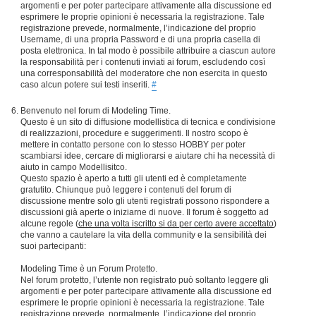
argomenti e per poter partecipare attivamente alla discussione ed
esprimere le proprie opinioni è necessaria la registrazione. Tale
registrazione prevede, normalmente, l’indicazione del proprio
Username, di una propria Password e di una propria casella di
posta elettronica. In tal modo è possibile attribuire a ciascun autore
la responsabilità per i contenuti inviati ai forum, escludendo così
una corresponsabilità del moderatore che non esercita in questo
caso alcun potere sui testi inseriti.
#
Benvenuto nel forum di Modeling Time.
Questo è un sito di diffusione modellistica di tecnica e condivisione
di realizzazioni, procedure e suggerimenti. Il nostro scopo è
mettere in contatto persone con lo stesso HOBBY per poter
scambiarsi idee, cercare di migliorarsi e aiutare chi ha necessità di
aiuto in campo Modellisitco.
Questo spazio è aperto a tutti gli utenti ed è completamente
gratutito. Chiunque può leggere i contenuti del forum di
discussione mentre solo gli utenti registrati possono rispondere a
discussioni già aperte o iniziarne di nuove. Il forum è soggetto ad
alcune regole (
che una volta iscritto si da per certo avere accettato
)
che vanno a cautelare la vita della community e la sensibilità dei
suoi partecipanti:
Modeling Time è un Forum Protetto.
Nel forum protetto, l’utente non registrato può soltanto leggere gli
argomenti e per poter partecipare attivamente alla discussione ed
esprimere le proprie opinioni è necessaria la registrazione. Tale
registrazione prevede, normalmente, l’indicazione del proprio