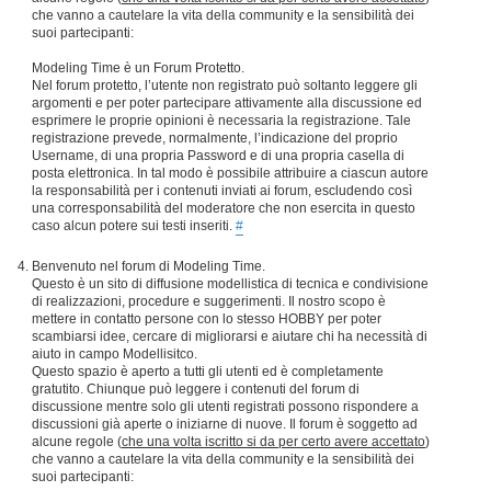
che vanno a cautelare la vita della community e la sensibilità dei
suoi partecipanti:
Modeling Time è un Forum Protetto.
Nel forum protetto, l’utente non registrato può soltanto leggere gli
argomenti e per poter partecipare attivamente alla discussione ed
esprimere le proprie opinioni è necessaria la registrazione. Tale
registrazione prevede, normalmente, l’indicazione del proprio
Username, di una propria Password e di una propria casella di
posta elettronica. In tal modo è possibile attribuire a ciascun autore
la responsabilità per i contenuti inviati ai forum, escludendo così
una corresponsabilità del moderatore che non esercita in questo
caso alcun potere sui testi inseriti.
#
Benvenuto nel forum di Modeling Time.
Questo è un sito di diffusione modellistica di tecnica e condivisione
di realizzazioni, procedure e suggerimenti. Il nostro scopo è
mettere in contatto persone con lo stesso HOBBY per poter
scambiarsi idee, cercare di migliorarsi e aiutare chi ha necessità di
aiuto in campo Modellisitco.
Questo spazio è aperto a tutti gli utenti ed è completamente
gratutito. Chiunque può leggere i contenuti del forum di
discussione mentre solo gli utenti registrati possono rispondere a
discussioni già aperte o iniziarne di nuove. Il forum è soggetto ad
alcune regole (
che una volta iscritto si da per certo avere accettato
)
che vanno a cautelare la vita della community e la sensibilità dei
suoi partecipanti: