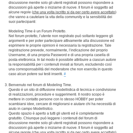
discussione mentre solo gli utenti registrati possono rispondere a
discussioni già aperte o iniziarne di nuove. Il forum è soggetto ad
alcune regole (
che una volta iscritto si da per certo avere accettato
)
che vanno a cautelare la vita della community e la sensibilità dei
suoi partecipanti:
Modeling Time è un Forum Protetto.
Nel forum protetto, l’utente non registrato può soltanto leggere gli
argomenti e per poter partecipare attivamente alla discussione ed
esprimere le proprie opinioni è necessaria la registrazione. Tale
registrazione prevede, normalmente, l’indicazione del proprio
Username, di una propria Password e di una propria casella di
posta elettronica. In tal modo è possibile attribuire a ciascun autore
la responsabilità per i contenuti inviati ai forum, escludendo così
una corresponsabilità del moderatore che non esercita in questo
caso alcun potere sui testi inseriti.
#
Benvenuto nel forum di Modeling Time.
Questo è un sito di diffusione modellistica di tecnica e condivisione
di realizzazioni, procedure e suggerimenti. Il nostro scopo è
mettere in contatto persone con lo stesso HOBBY per poter
scambiarsi idee, cercare di migliorarsi e aiutare chi ha necessità di
aiuto in campo Modellisitco.
Questo spazio è aperto a tutti gli utenti ed è completamente
gratutito. Chiunque può leggere i contenuti del forum di
discussione mentre solo gli utenti registrati possono rispondere a
discussioni già aperte o iniziarne di nuove. Il forum è soggetto ad
alcune regole (
che una volta iscritto si da per certo avere accettato
)