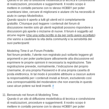
Questo è un sito di diffusione modellistica di tecnica e condivisione
di realizzazioni, procedure e suggerimenti. Il nostro scopo è
mettere in contatto persone con lo stesso HOBBY per poter
scambiarsi idee, cercare di migliorarsi e aiutare chi ha necessità di
aiuto in campo Modellisitco.
Questo spazio è aperto a tutti gli utenti ed è completamente
gratutito. Chiunque può leggere i contenuti del forum di
discussione mentre solo gli utenti registrati possono rispondere a
discussioni già aperte o iniziarne di nuove. Il forum è soggetto ad
alcune regole (
che una volta iscritto si da per certo avere accettato
)
che vanno a cautelare la vita della community e la sensibilità dei
suoi partecipanti:
Modeling Time è un Forum Protetto.
Nel forum protetto, l’utente non registrato può soltanto leggere gli
argomenti e per poter partecipare attivamente alla discussione ed
esprimere le proprie opinioni è necessaria la registrazione. Tale
registrazione prevede, normalmente, l’indicazione del proprio
Username, di una propria Password e di una propria casella di
posta elettronica. In tal modo è possibile attribuire a ciascun autore
la responsabilità per i contenuti inviati ai forum, escludendo così
una corresponsabilità del moderatore che non esercita in questo
caso alcun potere sui testi inseriti.
#
Benvenuto nel forum di Modeling Time.
Questo è un sito di diffusione modellistica di tecnica e condivisione
di realizzazioni, procedure e suggerimenti. Il nostro scopo è
mettere in contatto persone con lo stesso HOBBY per poter