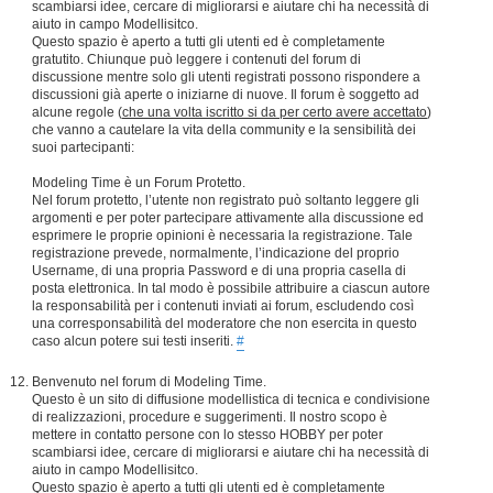
scambiarsi idee, cercare di migliorarsi e aiutare chi ha necessità di
aiuto in campo Modellisitco.
Questo spazio è aperto a tutti gli utenti ed è completamente
gratutito. Chiunque può leggere i contenuti del forum di
discussione mentre solo gli utenti registrati possono rispondere a
discussioni già aperte o iniziarne di nuove. Il forum è soggetto ad
alcune regole (
che una volta iscritto si da per certo avere accettato
)
che vanno a cautelare la vita della community e la sensibilità dei
suoi partecipanti:
Modeling Time è un Forum Protetto.
Nel forum protetto, l’utente non registrato può soltanto leggere gli
argomenti e per poter partecipare attivamente alla discussione ed
esprimere le proprie opinioni è necessaria la registrazione. Tale
registrazione prevede, normalmente, l’indicazione del proprio
Username, di una propria Password e di una propria casella di
posta elettronica. In tal modo è possibile attribuire a ciascun autore
la responsabilità per i contenuti inviati ai forum, escludendo così
una corresponsabilità del moderatore che non esercita in questo
caso alcun potere sui testi inseriti.
#
Benvenuto nel forum di Modeling Time.
Questo è un sito di diffusione modellistica di tecnica e condivisione
di realizzazioni, procedure e suggerimenti. Il nostro scopo è
mettere in contatto persone con lo stesso HOBBY per poter
scambiarsi idee, cercare di migliorarsi e aiutare chi ha necessità di
aiuto in campo Modellisitco.
Questo spazio è aperto a tutti gli utenti ed è completamente