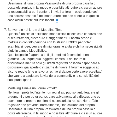
Username, di una propria Password e di una propria casella di
posta elettronica. In tal modo è possibile attribuire a ciascun autore
la responsabilità per i contenuti inviati ai forum, escludendo così
una corresponsabilità del moderatore che non esercita in questo
caso alcun potere sui testi inseriti.
#
Benvenuto nel forum di Modeling Time.
Questo è un sito di diffusione modellistica di tecnica e condivisione
di realizzazioni, procedure e suggerimenti. Il nostro scopo è
mettere in contatto persone con lo stesso HOBBY per poter
scambiarsi idee, cercare di migliorarsi e aiutare chi ha necessità di
aiuto in campo Modellisitco.
Questo spazio è aperto a tutti gli utenti ed è completamente
gratutito. Chiunque può leggere i contenuti del forum di
discussione mentre solo gli utenti registrati possono rispondere a
discussioni già aperte o iniziarne di nuove. Il forum è soggetto ad
alcune regole (
che una volta iscritto si da per certo avere accettato
)
che vanno a cautelare la vita della community e la sensibilità dei
suoi partecipanti:
Modeling Time è un Forum Protetto.
Nel forum protetto, l’utente non registrato può soltanto leggere gli
argomenti e per poter partecipare attivamente alla discussione ed
esprimere le proprie opinioni è necessaria la registrazione. Tale
registrazione prevede, normalmente, l’indicazione del proprio
Username, di una propria Password e di una propria casella di
posta elettronica. In tal modo è possibile attribuire a ciascun autore