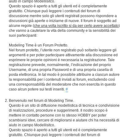
aiuto in campo Modellisitco.
Questo spazio è aperto a tutti gli utenti ed è completamente
gratutito. Chiunque può leggere i contenuti del forum di
discussione mentre solo gli utenti registrati possono rispondere a
discussioni già aperte o iniziarne di nuove. Il forum è soggetto ad
alcune regole (
che una volta iscritto si da per certo avere accettato
)
che vanno a cautelare la vita della community e la sensibilità dei
suoi partecipanti:
Modeling Time è un Forum Protetto.
Nel forum protetto, l’utente non registrato può soltanto leggere gli
argomenti e per poter partecipare attivamente alla discussione ed
esprimere le proprie opinioni è necessaria la registrazione. Tale
registrazione prevede, normalmente, l’indicazione del proprio
Username, di una propria Password e di una propria casella di
posta elettronica. In tal modo è possibile attribuire a ciascun autore
la responsabilità per i contenuti inviati ai forum, escludendo così
una corresponsabilità del moderatore che non esercita in questo
caso alcun potere sui testi inseriti.
#
Benvenuto nel forum di Modeling Time.
Questo è un sito di diffusione modellistica di tecnica e condivisione
di realizzazioni, procedure e suggerimenti. Il nostro scopo è
mettere in contatto persone con lo stesso HOBBY per poter
scambiarsi idee, cercare di migliorarsi e aiutare chi ha necessità di
aiuto in campo Modellisitco.
Questo spazio è aperto a tutti gli utenti ed è completamente
gratutito. Chiunque può leggere i contenuti del forum di