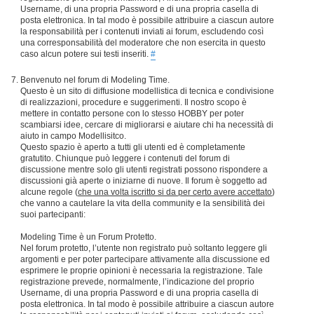
Username, di una propria Password e di una propria casella di
posta elettronica. In tal modo è possibile attribuire a ciascun autore
la responsabilità per i contenuti inviati ai forum, escludendo così
una corresponsabilità del moderatore che non esercita in questo
caso alcun potere sui testi inseriti.
#
Benvenuto nel forum di Modeling Time.
Questo è un sito di diffusione modellistica di tecnica e condivisione
di realizzazioni, procedure e suggerimenti. Il nostro scopo è
mettere in contatto persone con lo stesso HOBBY per poter
scambiarsi idee, cercare di migliorarsi e aiutare chi ha necessità di
aiuto in campo Modellisitco.
Questo spazio è aperto a tutti gli utenti ed è completamente
gratutito. Chiunque può leggere i contenuti del forum di
discussione mentre solo gli utenti registrati possono rispondere a
discussioni già aperte o iniziarne di nuove. Il forum è soggetto ad
alcune regole (
che una volta iscritto si da per certo avere accettato
)
che vanno a cautelare la vita della community e la sensibilità dei
suoi partecipanti:
Modeling Time è un Forum Protetto.
Nel forum protetto, l’utente non registrato può soltanto leggere gli
argomenti e per poter partecipare attivamente alla discussione ed
esprimere le proprie opinioni è necessaria la registrazione. Tale
registrazione prevede, normalmente, l’indicazione del proprio
Username, di una propria Password e di una propria casella di
posta elettronica. In tal modo è possibile attribuire a ciascun autore