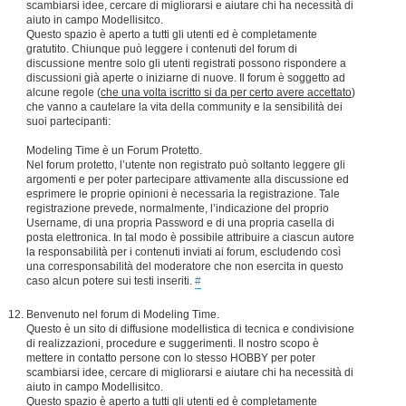
scambiarsi idee, cercare di migliorarsi e aiutare chi ha necessità di
aiuto in campo Modellisitco.
Questo spazio è aperto a tutti gli utenti ed è completamente
gratutito. Chiunque può leggere i contenuti del forum di
discussione mentre solo gli utenti registrati possono rispondere a
discussioni già aperte o iniziarne di nuove. Il forum è soggetto ad
alcune regole (
che una volta iscritto si da per certo avere accettato
)
che vanno a cautelare la vita della community e la sensibilità dei
suoi partecipanti:
Modeling Time è un Forum Protetto.
Nel forum protetto, l’utente non registrato può soltanto leggere gli
argomenti e per poter partecipare attivamente alla discussione ed
esprimere le proprie opinioni è necessaria la registrazione. Tale
registrazione prevede, normalmente, l’indicazione del proprio
Username, di una propria Password e di una propria casella di
posta elettronica. In tal modo è possibile attribuire a ciascun autore
la responsabilità per i contenuti inviati ai forum, escludendo così
una corresponsabilità del moderatore che non esercita in questo
caso alcun potere sui testi inseriti.
#
Benvenuto nel forum di Modeling Time.
Questo è un sito di diffusione modellistica di tecnica e condivisione
di realizzazioni, procedure e suggerimenti. Il nostro scopo è
mettere in contatto persone con lo stesso HOBBY per poter
scambiarsi idee, cercare di migliorarsi e aiutare chi ha necessità di
aiuto in campo Modellisitco.
Questo spazio è aperto a tutti gli utenti ed è completamente