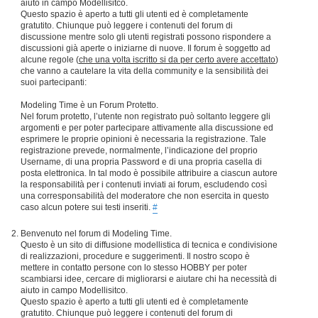
aiuto in campo Modellisitco.
Questo spazio è aperto a tutti gli utenti ed è completamente
gratutito. Chiunque può leggere i contenuti del forum di
discussione mentre solo gli utenti registrati possono rispondere a
discussioni già aperte o iniziarne di nuove. Il forum è soggetto ad
alcune regole (
che una volta iscritto si da per certo avere accettato
)
che vanno a cautelare la vita della community e la sensibilità dei
suoi partecipanti:
Modeling Time è un Forum Protetto.
Nel forum protetto, l’utente non registrato può soltanto leggere gli
argomenti e per poter partecipare attivamente alla discussione ed
esprimere le proprie opinioni è necessaria la registrazione. Tale
registrazione prevede, normalmente, l’indicazione del proprio
Username, di una propria Password e di una propria casella di
posta elettronica. In tal modo è possibile attribuire a ciascun autore
la responsabilità per i contenuti inviati ai forum, escludendo così
una corresponsabilità del moderatore che non esercita in questo
caso alcun potere sui testi inseriti.
#
Benvenuto nel forum di Modeling Time.
Questo è un sito di diffusione modellistica di tecnica e condivisione
di realizzazioni, procedure e suggerimenti. Il nostro scopo è
mettere in contatto persone con lo stesso HOBBY per poter
scambiarsi idee, cercare di migliorarsi e aiutare chi ha necessità di
aiuto in campo Modellisitco.
Questo spazio è aperto a tutti gli utenti ed è completamente
gratutito. Chiunque può leggere i contenuti del forum di