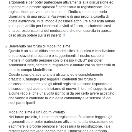
argomenti e per poter partecipare attivamente alla discussione ed
esprimere le proprie opinioni è necessaria la registrazione. Tale
registrazione prevede, normalmente, l’indicazione del proprio
Username, di una propria Password e di una propria casella di
posta elettronica. In tal modo è possibile attribuire a ciascun autore
la responsabilità per i contenuti inviati ai forum, escludendo così
una corresponsabilità del moderatore che non esercita in questo
caso alcun potere sui testi inseriti.
#
Benvenuto nel forum di Modeling Time.
Questo è un sito di diffusione modellistica di tecnica e condivisione
di realizzazioni, procedure e suggerimenti. Il nostro scopo è
mettere in contatto persone con lo stesso HOBBY per poter
scambiarsi idee, cercare di migliorarsi e aiutare chi ha necessità di
aiuto in campo Modellisitco.
Questo spazio è aperto a tutti gli utenti ed è completamente
gratutito. Chiunque può leggere i contenuti del forum di
discussione mentre solo gli utenti registrati possono rispondere a
discussioni già aperte o iniziarne di nuove. Il forum è soggetto ad
alcune regole (
che una volta iscritto si da per certo avere accettato
)
che vanno a cautelare la vita della community e la sensibilità dei
suoi partecipanti:
Modeling Time è un Forum Protetto.
Nel forum protetto, l’utente non registrato può soltanto leggere gli
argomenti e per poter partecipare attivamente alla discussione ed
esprimere le proprie opinioni è necessaria la registrazione. Tale
registrazione prevede, normalmente, l’indicazione del proprio