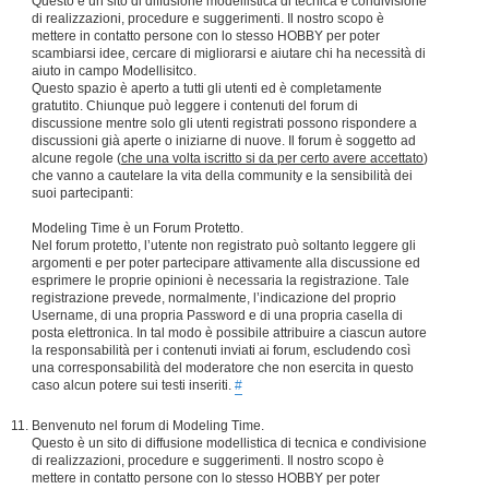
Questo è un sito di diffusione modellistica di tecnica e condivisione
di realizzazioni, procedure e suggerimenti. Il nostro scopo è
mettere in contatto persone con lo stesso HOBBY per poter
scambiarsi idee, cercare di migliorarsi e aiutare chi ha necessità di
aiuto in campo Modellisitco.
Questo spazio è aperto a tutti gli utenti ed è completamente
gratutito. Chiunque può leggere i contenuti del forum di
discussione mentre solo gli utenti registrati possono rispondere a
discussioni già aperte o iniziarne di nuove. Il forum è soggetto ad
alcune regole (
che una volta iscritto si da per certo avere accettato
)
che vanno a cautelare la vita della community e la sensibilità dei
suoi partecipanti:
Modeling Time è un Forum Protetto.
Nel forum protetto, l’utente non registrato può soltanto leggere gli
argomenti e per poter partecipare attivamente alla discussione ed
esprimere le proprie opinioni è necessaria la registrazione. Tale
registrazione prevede, normalmente, l’indicazione del proprio
Username, di una propria Password e di una propria casella di
posta elettronica. In tal modo è possibile attribuire a ciascun autore
la responsabilità per i contenuti inviati ai forum, escludendo così
una corresponsabilità del moderatore che non esercita in questo
caso alcun potere sui testi inseriti.
#
Benvenuto nel forum di Modeling Time.
Questo è un sito di diffusione modellistica di tecnica e condivisione
di realizzazioni, procedure e suggerimenti. Il nostro scopo è
mettere in contatto persone con lo stesso HOBBY per poter