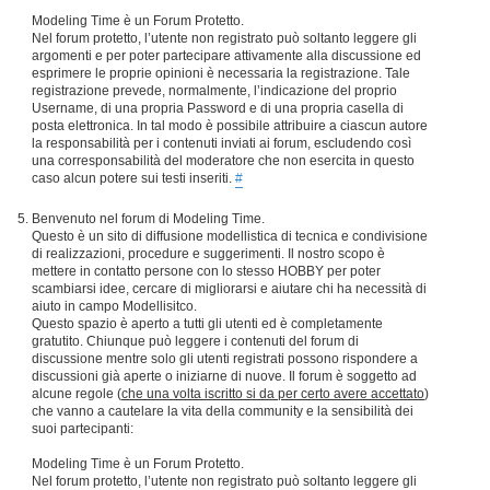
Modeling Time è un Forum Protetto.
Nel forum protetto, l’utente non registrato può soltanto leggere gli
argomenti e per poter partecipare attivamente alla discussione ed
esprimere le proprie opinioni è necessaria la registrazione. Tale
registrazione prevede, normalmente, l’indicazione del proprio
Username, di una propria Password e di una propria casella di
posta elettronica. In tal modo è possibile attribuire a ciascun autore
la responsabilità per i contenuti inviati ai forum, escludendo così
una corresponsabilità del moderatore che non esercita in questo
caso alcun potere sui testi inseriti.
#
Benvenuto nel forum di Modeling Time.
Questo è un sito di diffusione modellistica di tecnica e condivisione
di realizzazioni, procedure e suggerimenti. Il nostro scopo è
mettere in contatto persone con lo stesso HOBBY per poter
scambiarsi idee, cercare di migliorarsi e aiutare chi ha necessità di
aiuto in campo Modellisitco.
Questo spazio è aperto a tutti gli utenti ed è completamente
gratutito. Chiunque può leggere i contenuti del forum di
discussione mentre solo gli utenti registrati possono rispondere a
discussioni già aperte o iniziarne di nuove. Il forum è soggetto ad
alcune regole (
che una volta iscritto si da per certo avere accettato
)
che vanno a cautelare la vita della community e la sensibilità dei
suoi partecipanti:
Modeling Time è un Forum Protetto.
Nel forum protetto, l’utente non registrato può soltanto leggere gli