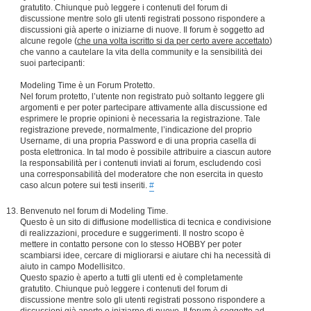
gratutito. Chiunque può leggere i contenuti del forum di
discussione mentre solo gli utenti registrati possono rispondere a
discussioni già aperte o iniziarne di nuove. Il forum è soggetto ad
alcune regole (
che una volta iscritto si da per certo avere accettato
)
che vanno a cautelare la vita della community e la sensibilità dei
suoi partecipanti:
Modeling Time è un Forum Protetto.
Nel forum protetto, l’utente non registrato può soltanto leggere gli
argomenti e per poter partecipare attivamente alla discussione ed
esprimere le proprie opinioni è necessaria la registrazione. Tale
registrazione prevede, normalmente, l’indicazione del proprio
Username, di una propria Password e di una propria casella di
posta elettronica. In tal modo è possibile attribuire a ciascun autore
la responsabilità per i contenuti inviati ai forum, escludendo così
una corresponsabilità del moderatore che non esercita in questo
caso alcun potere sui testi inseriti.
#
Benvenuto nel forum di Modeling Time.
Questo è un sito di diffusione modellistica di tecnica e condivisione
di realizzazioni, procedure e suggerimenti. Il nostro scopo è
mettere in contatto persone con lo stesso HOBBY per poter
scambiarsi idee, cercare di migliorarsi e aiutare chi ha necessità di
aiuto in campo Modellisitco.
Questo spazio è aperto a tutti gli utenti ed è completamente
gratutito. Chiunque può leggere i contenuti del forum di
discussione mentre solo gli utenti registrati possono rispondere a