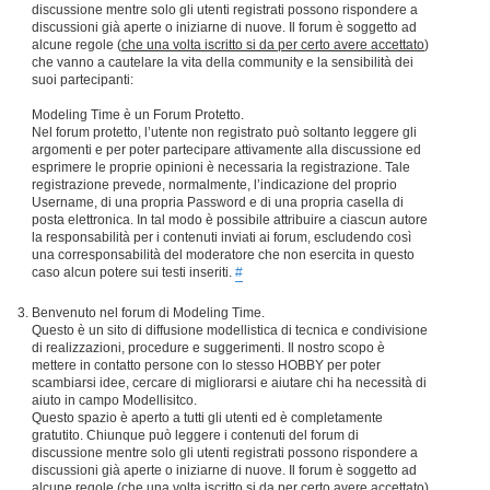
discussione mentre solo gli utenti registrati possono rispondere a
discussioni già aperte o iniziarne di nuove. Il forum è soggetto ad
alcune regole (
che una volta iscritto si da per certo avere accettato
)
che vanno a cautelare la vita della community e la sensibilità dei
suoi partecipanti:
Modeling Time è un Forum Protetto.
Nel forum protetto, l’utente non registrato può soltanto leggere gli
argomenti e per poter partecipare attivamente alla discussione ed
esprimere le proprie opinioni è necessaria la registrazione. Tale
registrazione prevede, normalmente, l’indicazione del proprio
Username, di una propria Password e di una propria casella di
posta elettronica. In tal modo è possibile attribuire a ciascun autore
la responsabilità per i contenuti inviati ai forum, escludendo così
una corresponsabilità del moderatore che non esercita in questo
caso alcun potere sui testi inseriti.
#
Benvenuto nel forum di Modeling Time.
Questo è un sito di diffusione modellistica di tecnica e condivisione
di realizzazioni, procedure e suggerimenti. Il nostro scopo è
mettere in contatto persone con lo stesso HOBBY per poter
scambiarsi idee, cercare di migliorarsi e aiutare chi ha necessità di
aiuto in campo Modellisitco.
Questo spazio è aperto a tutti gli utenti ed è completamente
gratutito. Chiunque può leggere i contenuti del forum di
discussione mentre solo gli utenti registrati possono rispondere a
discussioni già aperte o iniziarne di nuove. Il forum è soggetto ad
alcune regole (
che una volta iscritto si da per certo avere accettato
)