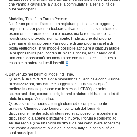
che vanno a cautelare la vita della community e la sensibilità dei
suoi partecipanti:
Modeling Time è un Forum Protetto.
Nel forum protetto, l’utente non registrato può soltanto leggere gli
argomenti e per poter partecipare attivamente alla discussione ed
esprimere le proprie opinioni è necessaria la registrazione. Tale
registrazione prevede, normalmente, l’indicazione del proprio
Username, di una propria Password e di una propria casella di
posta elettronica. In tal modo è possibile attribuire a ciascun autore
la responsabilità per i contenuti inviati ai forum, escludendo così
una corresponsabilità del moderatore che non esercita in questo
caso alcun potere sui testi inseriti.
#
Benvenuto nel forum di Modeling Time.
Questo è un sito di diffusione modellistica di tecnica e condivisione
di realizzazioni, procedure e suggerimenti. Il nostro scopo è
mettere in contatto persone con lo stesso HOBBY per poter
scambiarsi idee, cercare di migliorarsi e aiutare chi ha necessità di
aiuto in campo Modellisitco.
Questo spazio è aperto a tutti gli utenti ed è completamente
gratutito. Chiunque può leggere i contenuti del forum di
discussione mentre solo gli utenti registrati possono rispondere a
discussioni già aperte o iniziarne di nuove. Il forum è soggetto ad
alcune regole (
che una volta iscritto si da per certo avere accettato
)
che vanno a cautelare la vita della community e la sensibilità dei
suoi partecipanti: