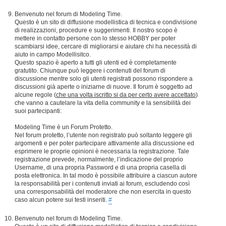
Benvenuto nel forum di Modeling Time.
Questo è un sito di diffusione modellistica di tecnica e condivisione
di realizzazioni, procedure e suggerimenti. Il nostro scopo è
mettere in contatto persone con lo stesso HOBBY per poter
scambiarsi idee, cercare di migliorarsi e aiutare chi ha necessità di
aiuto in campo Modellisitco.
Questo spazio è aperto a tutti gli utenti ed è completamente
gratutito. Chiunque può leggere i contenuti del forum di
discussione mentre solo gli utenti registrati possono rispondere a
discussioni già aperte o iniziarne di nuove. Il forum è soggetto ad
alcune regole (
che una volta iscritto si da per certo avere accettato
)
che vanno a cautelare la vita della community e la sensibilità dei
suoi partecipanti:
Modeling Time è un Forum Protetto.
Nel forum protetto, l’utente non registrato può soltanto leggere gli
argomenti e per poter partecipare attivamente alla discussione ed
esprimere le proprie opinioni è necessaria la registrazione. Tale
registrazione prevede, normalmente, l’indicazione del proprio
Username, di una propria Password e di una propria casella di
posta elettronica. In tal modo è possibile attribuire a ciascun autore
la responsabilità per i contenuti inviati ai forum, escludendo così
una corresponsabilità del moderatore che non esercita in questo
caso alcun potere sui testi inseriti.
#
Benvenuto nel forum di Modeling Time.