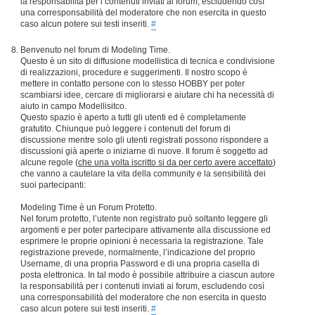
la responsabilità per i contenuti inviati ai forum, escludendo così
una corresponsabilità del moderatore che non esercita in questo
caso alcun potere sui testi inseriti.
#
Benvenuto nel forum di Modeling Time.
Questo è un sito di diffusione modellistica di tecnica e condivisione
di realizzazioni, procedure e suggerimenti. Il nostro scopo è
mettere in contatto persone con lo stesso HOBBY per poter
scambiarsi idee, cercare di migliorarsi e aiutare chi ha necessità di
aiuto in campo Modellisitco.
Questo spazio è aperto a tutti gli utenti ed è completamente
gratutito. Chiunque può leggere i contenuti del forum di
discussione mentre solo gli utenti registrati possono rispondere a
discussioni già aperte o iniziarne di nuove. Il forum è soggetto ad
alcune regole (
che una volta iscritto si da per certo avere accettato
)
che vanno a cautelare la vita della community e la sensibilità dei
suoi partecipanti:
Modeling Time è un Forum Protetto.
Nel forum protetto, l’utente non registrato può soltanto leggere gli
argomenti e per poter partecipare attivamente alla discussione ed
esprimere le proprie opinioni è necessaria la registrazione. Tale
registrazione prevede, normalmente, l’indicazione del proprio
Username, di una propria Password e di una propria casella di
posta elettronica. In tal modo è possibile attribuire a ciascun autore
la responsabilità per i contenuti inviati ai forum, escludendo così
una corresponsabilità del moderatore che non esercita in questo
caso alcun potere sui testi inseriti.
#