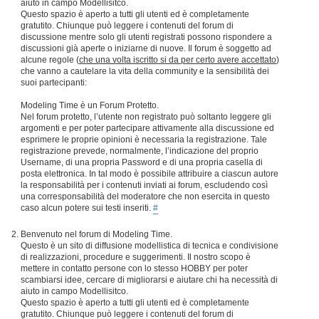
aiuto in campo Modellisitco.
Questo spazio è aperto a tutti gli utenti ed è completamente
gratutito. Chiunque può leggere i contenuti del forum di
discussione mentre solo gli utenti registrati possono rispondere a
discussioni già aperte o iniziarne di nuove. Il forum è soggetto ad
alcune regole (
che una volta iscritto si da per certo avere accettato
)
che vanno a cautelare la vita della community e la sensibilità dei
suoi partecipanti:
Modeling Time è un Forum Protetto.
Nel forum protetto, l’utente non registrato può soltanto leggere gli
argomenti e per poter partecipare attivamente alla discussione ed
esprimere le proprie opinioni è necessaria la registrazione. Tale
registrazione prevede, normalmente, l’indicazione del proprio
Username, di una propria Password e di una propria casella di
posta elettronica. In tal modo è possibile attribuire a ciascun autore
la responsabilità per i contenuti inviati ai forum, escludendo così
una corresponsabilità del moderatore che non esercita in questo
caso alcun potere sui testi inseriti.
#
Benvenuto nel forum di Modeling Time.
Questo è un sito di diffusione modellistica di tecnica e condivisione
di realizzazioni, procedure e suggerimenti. Il nostro scopo è
mettere in contatto persone con lo stesso HOBBY per poter
scambiarsi idee, cercare di migliorarsi e aiutare chi ha necessità di
aiuto in campo Modellisitco.
Questo spazio è aperto a tutti gli utenti ed è completamente
gratutito. Chiunque può leggere i contenuti del forum di