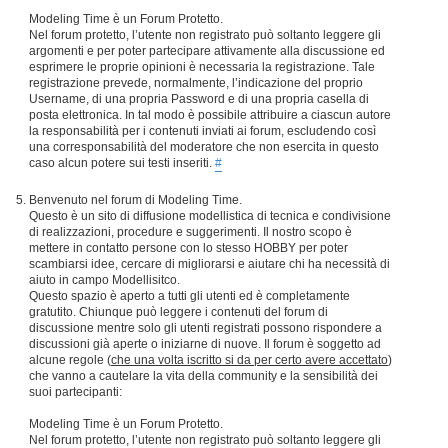
Modeling Time è un Forum Protetto.
Nel forum protetto, l’utente non registrato può soltanto leggere gli
argomenti e per poter partecipare attivamente alla discussione ed
esprimere le proprie opinioni è necessaria la registrazione. Tale
registrazione prevede, normalmente, l’indicazione del proprio
Username, di una propria Password e di una propria casella di
posta elettronica. In tal modo è possibile attribuire a ciascun autore
la responsabilità per i contenuti inviati ai forum, escludendo così
una corresponsabilità del moderatore che non esercita in questo
caso alcun potere sui testi inseriti.
#
Benvenuto nel forum di Modeling Time.
Questo è un sito di diffusione modellistica di tecnica e condivisione
di realizzazioni, procedure e suggerimenti. Il nostro scopo è
mettere in contatto persone con lo stesso HOBBY per poter
scambiarsi idee, cercare di migliorarsi e aiutare chi ha necessità di
aiuto in campo Modellisitco.
Questo spazio è aperto a tutti gli utenti ed è completamente
gratutito. Chiunque può leggere i contenuti del forum di
discussione mentre solo gli utenti registrati possono rispondere a
discussioni già aperte o iniziarne di nuove. Il forum è soggetto ad
alcune regole (
che una volta iscritto si da per certo avere accettato
)
che vanno a cautelare la vita della community e la sensibilità dei
suoi partecipanti:
Modeling Time è un Forum Protetto.
Nel forum protetto, l’utente non registrato può soltanto leggere gli