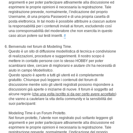
argomenti e per poter partecipare attivamente alla discussione ed
esprimere le proprie opinioni è necessaria la registrazione. Tale
registrazione prevede, normalmente, l’indicazione del proprio
Username, di una propria Password e di una propria casella di
posta elettronica. In tal modo è possibile attribuire a ciascun autore
la responsabilità per i contenuti inviati ai forum, escludendo così
una corresponsabilità del moderatore che non esercita in questo
caso alcun potere sui testi inseriti.
#
Benvenuto nel forum di Modeling Time.
Questo è un sito di diffusione modellistica di tecnica e condivisione
di realizzazioni, procedure e suggerimenti. Il nostro scopo è
mettere in contatto persone con lo stesso HOBBY per poter
scambiarsi idee, cercare di migliorarsi e aiutare chi ha necessità di
aiuto in campo Modellisitco.
Questo spazio è aperto a tutti gli utenti ed è completamente
gratutito. Chiunque può leggere i contenuti del forum di
discussione mentre solo gli utenti registrati possono rispondere a
discussioni già aperte o iniziarne di nuove. Il forum è soggetto ad
alcune regole (
che una volta iscritto si da per certo avere accettato
)
che vanno a cautelare la vita della community e la sensibilità dei
suoi partecipanti:
Modeling Time è un Forum Protetto.
Nel forum protetto, l’utente non registrato può soltanto leggere gli
argomenti e per poter partecipare attivamente alla discussione ed
esprimere le proprie opinioni è necessaria la registrazione. Tale
registrazione prevede, normalmente, l’indicazione del proprio