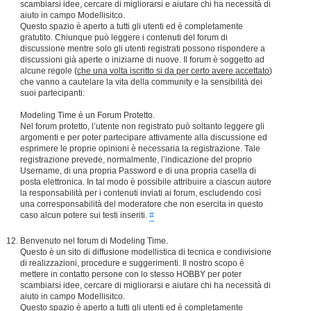
scambiarsi idee, cercare di migliorarsi e aiutare chi ha necessità di
aiuto in campo Modellisitco.
Questo spazio è aperto a tutti gli utenti ed è completamente
gratutito. Chiunque può leggere i contenuti del forum di
discussione mentre solo gli utenti registrati possono rispondere a
discussioni già aperte o iniziarne di nuove. Il forum è soggetto ad
alcune regole (
che una volta iscritto si da per certo avere accettato
)
che vanno a cautelare la vita della community e la sensibilità dei
suoi partecipanti:
Modeling Time è un Forum Protetto.
Nel forum protetto, l’utente non registrato può soltanto leggere gli
argomenti e per poter partecipare attivamente alla discussione ed
esprimere le proprie opinioni è necessaria la registrazione. Tale
registrazione prevede, normalmente, l’indicazione del proprio
Username, di una propria Password e di una propria casella di
posta elettronica. In tal modo è possibile attribuire a ciascun autore
la responsabilità per i contenuti inviati ai forum, escludendo così
una corresponsabilità del moderatore che non esercita in questo
caso alcun potere sui testi inseriti.
#
Benvenuto nel forum di Modeling Time.
Questo è un sito di diffusione modellistica di tecnica e condivisione
di realizzazioni, procedure e suggerimenti. Il nostro scopo è
mettere in contatto persone con lo stesso HOBBY per poter
scambiarsi idee, cercare di migliorarsi e aiutare chi ha necessità di
aiuto in campo Modellisitco.
Questo spazio è aperto a tutti gli utenti ed è completamente