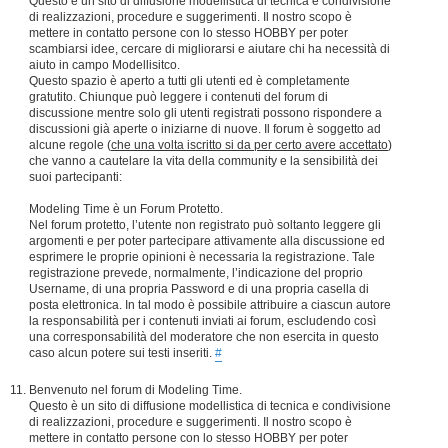
Questo è un sito di diffusione modellistica di tecnica e condivisione
di realizzazioni, procedure e suggerimenti. Il nostro scopo è
mettere in contatto persone con lo stesso HOBBY per poter
scambiarsi idee, cercare di migliorarsi e aiutare chi ha necessità di
aiuto in campo Modellisitco.
Questo spazio è aperto a tutti gli utenti ed è completamente
gratutito. Chiunque può leggere i contenuti del forum di
discussione mentre solo gli utenti registrati possono rispondere a
discussioni già aperte o iniziarne di nuove. Il forum è soggetto ad
alcune regole (
che una volta iscritto si da per certo avere accettato
)
che vanno a cautelare la vita della community e la sensibilità dei
suoi partecipanti:
Modeling Time è un Forum Protetto.
Nel forum protetto, l’utente non registrato può soltanto leggere gli
argomenti e per poter partecipare attivamente alla discussione ed
esprimere le proprie opinioni è necessaria la registrazione. Tale
registrazione prevede, normalmente, l’indicazione del proprio
Username, di una propria Password e di una propria casella di
posta elettronica. In tal modo è possibile attribuire a ciascun autore
la responsabilità per i contenuti inviati ai forum, escludendo così
una corresponsabilità del moderatore che non esercita in questo
caso alcun potere sui testi inseriti.
#
Benvenuto nel forum di Modeling Time.
Questo è un sito di diffusione modellistica di tecnica e condivisione
di realizzazioni, procedure e suggerimenti. Il nostro scopo è
mettere in contatto persone con lo stesso HOBBY per poter