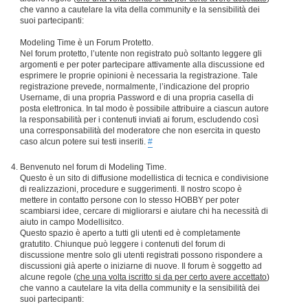
che vanno a cautelare la vita della community e la sensibilità dei
suoi partecipanti:
Modeling Time è un Forum Protetto.
Nel forum protetto, l’utente non registrato può soltanto leggere gli
argomenti e per poter partecipare attivamente alla discussione ed
esprimere le proprie opinioni è necessaria la registrazione. Tale
registrazione prevede, normalmente, l’indicazione del proprio
Username, di una propria Password e di una propria casella di
posta elettronica. In tal modo è possibile attribuire a ciascun autore
la responsabilità per i contenuti inviati ai forum, escludendo così
una corresponsabilità del moderatore che non esercita in questo
caso alcun potere sui testi inseriti.
#
Benvenuto nel forum di Modeling Time.
Questo è un sito di diffusione modellistica di tecnica e condivisione
di realizzazioni, procedure e suggerimenti. Il nostro scopo è
mettere in contatto persone con lo stesso HOBBY per poter
scambiarsi idee, cercare di migliorarsi e aiutare chi ha necessità di
aiuto in campo Modellisitco.
Questo spazio è aperto a tutti gli utenti ed è completamente
gratutito. Chiunque può leggere i contenuti del forum di
discussione mentre solo gli utenti registrati possono rispondere a
discussioni già aperte o iniziarne di nuove. Il forum è soggetto ad
alcune regole (
che una volta iscritto si da per certo avere accettato
)
che vanno a cautelare la vita della community e la sensibilità dei
suoi partecipanti: