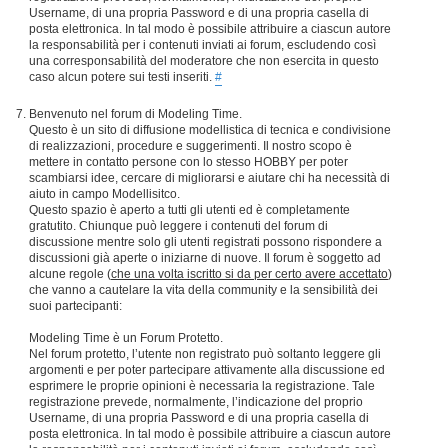
Username, di una propria Password e di una propria casella di
posta elettronica. In tal modo è possibile attribuire a ciascun autore
la responsabilità per i contenuti inviati ai forum, escludendo così
una corresponsabilità del moderatore che non esercita in questo
caso alcun potere sui testi inseriti.
#
Benvenuto nel forum di Modeling Time.
Questo è un sito di diffusione modellistica di tecnica e condivisione
di realizzazioni, procedure e suggerimenti. Il nostro scopo è
mettere in contatto persone con lo stesso HOBBY per poter
scambiarsi idee, cercare di migliorarsi e aiutare chi ha necessità di
aiuto in campo Modellisitco.
Questo spazio è aperto a tutti gli utenti ed è completamente
gratutito. Chiunque può leggere i contenuti del forum di
discussione mentre solo gli utenti registrati possono rispondere a
discussioni già aperte o iniziarne di nuove. Il forum è soggetto ad
alcune regole (
che una volta iscritto si da per certo avere accettato
)
che vanno a cautelare la vita della community e la sensibilità dei
suoi partecipanti:
Modeling Time è un Forum Protetto.
Nel forum protetto, l’utente non registrato può soltanto leggere gli
argomenti e per poter partecipare attivamente alla discussione ed
esprimere le proprie opinioni è necessaria la registrazione. Tale
registrazione prevede, normalmente, l’indicazione del proprio
Username, di una propria Password e di una propria casella di
posta elettronica. In tal modo è possibile attribuire a ciascun autore