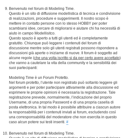
Benvenuto nel forum di Modeling Time.
Questo è un sito di diffusione modellistica di tecnica e condivisione
di realizzazioni, procedure e suggerimenti. Il nostro scopo è
mettere in contatto persone con lo stesso HOBBY per poter
scambiarsi idee, cercare di migliorarsi e aiutare chi ha necessità di
aiuto in campo Modellisitco.
Questo spazio è aperto a tutti gli utenti ed è completamente
gratutito. Chiunque può leggere i contenuti del forum di
discussione mentre solo gli utenti registrati possono rispondere a
discussioni già aperte o iniziarne di nuove. Il forum è soggetto ad
alcune regole (
che una volta iscritto si da per certo avere accettato
)
che vanno a cautelare la vita della community e la sensibilità dei
suoi partecipanti:
Modeling Time è un Forum Protetto.
Nel forum protetto, l’utente non registrato può soltanto leggere gli
argomenti e per poter partecipare attivamente alla discussione ed
esprimere le proprie opinioni è necessaria la registrazione. Tale
registrazione prevede, normalmente, l’indicazione del proprio
Username, di una propria Password e di una propria casella di
posta elettronica. In tal modo è possibile attribuire a ciascun autore
la responsabilità per i contenuti inviati ai forum, escludendo così
una corresponsabilità del moderatore che non esercita in questo
caso alcun potere sui testi inseriti.
#
Benvenuto nel forum di Modeling Time.