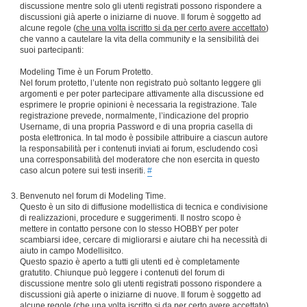
discussione mentre solo gli utenti registrati possono rispondere a
discussioni già aperte o iniziarne di nuove. Il forum è soggetto ad
alcune regole (
che una volta iscritto si da per certo avere accettato
)
che vanno a cautelare la vita della community e la sensibilità dei
suoi partecipanti:
Modeling Time è un Forum Protetto.
Nel forum protetto, l’utente non registrato può soltanto leggere gli
argomenti e per poter partecipare attivamente alla discussione ed
esprimere le proprie opinioni è necessaria la registrazione. Tale
registrazione prevede, normalmente, l’indicazione del proprio
Username, di una propria Password e di una propria casella di
posta elettronica. In tal modo è possibile attribuire a ciascun autore
la responsabilità per i contenuti inviati ai forum, escludendo così
una corresponsabilità del moderatore che non esercita in questo
caso alcun potere sui testi inseriti.
#
Benvenuto nel forum di Modeling Time.
Questo è un sito di diffusione modellistica di tecnica e condivisione
di realizzazioni, procedure e suggerimenti. Il nostro scopo è
mettere in contatto persone con lo stesso HOBBY per poter
scambiarsi idee, cercare di migliorarsi e aiutare chi ha necessità di
aiuto in campo Modellisitco.
Questo spazio è aperto a tutti gli utenti ed è completamente
gratutito. Chiunque può leggere i contenuti del forum di
discussione mentre solo gli utenti registrati possono rispondere a
discussioni già aperte o iniziarne di nuove. Il forum è soggetto ad
alcune regole (
che una volta iscritto si da per certo avere accettato
)