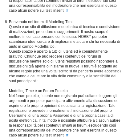
la responsabilità per i contenuti inviati ai forum, escludendo così
una corresponsabilità del moderatore che non esercita in questo
caso alcun potere sui testi inseriti.
#
Benvenuto nel forum di Modeling Time.
Questo è un sito di diffusione modellistica di tecnica e condivisione
di realizzazioni, procedure e suggerimenti. Il nostro scopo è
mettere in contatto persone con lo stesso HOBBY per poter
scambiarsi idee, cercare di migliorarsi e aiutare chi ha necessità di
aiuto in campo Modellisitco.
Questo spazio è aperto a tutti gli utenti ed è completamente
gratutito. Chiunque può leggere i contenuti del forum di
discussione mentre solo gli utenti registrati possono rispondere a
discussioni già aperte o iniziarne di nuove. Il forum è soggetto ad
alcune regole (
che una volta iscritto si da per certo avere accettato
)
che vanno a cautelare la vita della community e la sensibilità dei
suoi partecipanti:
Modeling Time è un Forum Protetto.
Nel forum protetto, l’utente non registrato può soltanto leggere gli
argomenti e per poter partecipare attivamente alla discussione ed
esprimere le proprie opinioni è necessaria la registrazione. Tale
registrazione prevede, normalmente, l’indicazione del proprio
Username, di una propria Password e di una propria casella di
posta elettronica. In tal modo è possibile attribuire a ciascun autore
la responsabilità per i contenuti inviati ai forum, escludendo così
una corresponsabilità del moderatore che non esercita in questo
caso alcun potere sui testi inseriti.
#