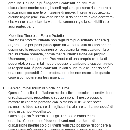
gratutito. Chiunque può leggere i contenuti del forum di
discussione mentre solo gli utenti registrati possono rispondere a
discussioni già aperte o iniziarne di nuove. Il forum è soggetto ad
alcune regole (
che una volta iscritto si da per certo avere accettato
)
che vanno a cautelare la vita della community e la sensibilità dei
suoi partecipanti:
Modeling Time è un Forum Protetto.
Nel forum protetto, l’utente non registrato può soltanto leggere gli
argomenti e per poter partecipare attivamente alla discussione ed
esprimere le proprie opinioni è necessaria la registrazione. Tale
registrazione prevede, normalmente, l’indicazione del proprio
Username, di una propria Password e di una propria casella di
posta elettronica. In tal modo è possibile attribuire a ciascun autore
la responsabilità per i contenuti inviati ai forum, escludendo così
una corresponsabilità del moderatore che non esercita in questo
caso alcun potere sui testi inseriti.
#
Benvenuto nel forum di Modeling Time.
Questo è un sito di diffusione modellistica di tecnica e condivisione
di realizzazioni, procedure e suggerimenti. Il nostro scopo è
mettere in contatto persone con lo stesso HOBBY per poter
scambiarsi idee, cercare di migliorarsi e aiutare chi ha necessità di
aiuto in campo Modellisitco.
Questo spazio è aperto a tutti gli utenti ed è completamente
gratutito. Chiunque può leggere i contenuti del forum di
discussione mentre solo gli utenti registrati possono rispondere a