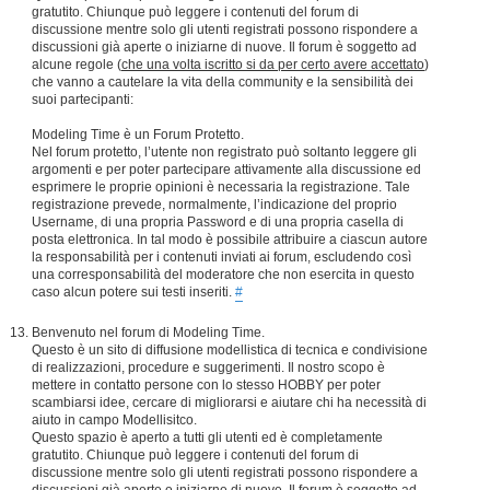
gratutito. Chiunque può leggere i contenuti del forum di
discussione mentre solo gli utenti registrati possono rispondere a
discussioni già aperte o iniziarne di nuove. Il forum è soggetto ad
alcune regole (
che una volta iscritto si da per certo avere accettato
)
che vanno a cautelare la vita della community e la sensibilità dei
suoi partecipanti:
Modeling Time è un Forum Protetto.
Nel forum protetto, l’utente non registrato può soltanto leggere gli
argomenti e per poter partecipare attivamente alla discussione ed
esprimere le proprie opinioni è necessaria la registrazione. Tale
registrazione prevede, normalmente, l’indicazione del proprio
Username, di una propria Password e di una propria casella di
posta elettronica. In tal modo è possibile attribuire a ciascun autore
la responsabilità per i contenuti inviati ai forum, escludendo così
una corresponsabilità del moderatore che non esercita in questo
caso alcun potere sui testi inseriti.
#
Benvenuto nel forum di Modeling Time.
Questo è un sito di diffusione modellistica di tecnica e condivisione
di realizzazioni, procedure e suggerimenti. Il nostro scopo è
mettere in contatto persone con lo stesso HOBBY per poter
scambiarsi idee, cercare di migliorarsi e aiutare chi ha necessità di
aiuto in campo Modellisitco.
Questo spazio è aperto a tutti gli utenti ed è completamente
gratutito. Chiunque può leggere i contenuti del forum di
discussione mentre solo gli utenti registrati possono rispondere a