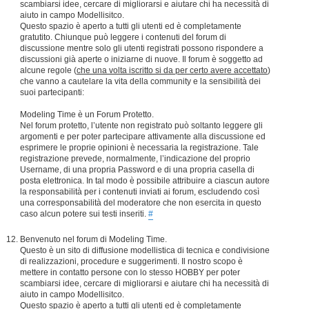
scambiarsi idee, cercare di migliorarsi e aiutare chi ha necessità di
aiuto in campo Modellisitco.
Questo spazio è aperto a tutti gli utenti ed è completamente
gratutito. Chiunque può leggere i contenuti del forum di
discussione mentre solo gli utenti registrati possono rispondere a
discussioni già aperte o iniziarne di nuove. Il forum è soggetto ad
alcune regole (
che una volta iscritto si da per certo avere accettato
)
che vanno a cautelare la vita della community e la sensibilità dei
suoi partecipanti:
Modeling Time è un Forum Protetto.
Nel forum protetto, l’utente non registrato può soltanto leggere gli
argomenti e per poter partecipare attivamente alla discussione ed
esprimere le proprie opinioni è necessaria la registrazione. Tale
registrazione prevede, normalmente, l’indicazione del proprio
Username, di una propria Password e di una propria casella di
posta elettronica. In tal modo è possibile attribuire a ciascun autore
la responsabilità per i contenuti inviati ai forum, escludendo così
una corresponsabilità del moderatore che non esercita in questo
caso alcun potere sui testi inseriti.
#
Benvenuto nel forum di Modeling Time.
Questo è un sito di diffusione modellistica di tecnica e condivisione
di realizzazioni, procedure e suggerimenti. Il nostro scopo è
mettere in contatto persone con lo stesso HOBBY per poter
scambiarsi idee, cercare di migliorarsi e aiutare chi ha necessità di
aiuto in campo Modellisitco.
Questo spazio è aperto a tutti gli utenti ed è completamente