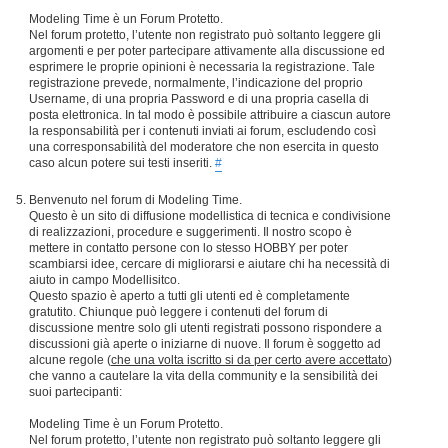
Modeling Time è un Forum Protetto.
Nel forum protetto, l’utente non registrato può soltanto leggere gli
argomenti e per poter partecipare attivamente alla discussione ed
esprimere le proprie opinioni è necessaria la registrazione. Tale
registrazione prevede, normalmente, l’indicazione del proprio
Username, di una propria Password e di una propria casella di
posta elettronica. In tal modo è possibile attribuire a ciascun autore
la responsabilità per i contenuti inviati ai forum, escludendo così
una corresponsabilità del moderatore che non esercita in questo
caso alcun potere sui testi inseriti.
#
Benvenuto nel forum di Modeling Time.
Questo è un sito di diffusione modellistica di tecnica e condivisione
di realizzazioni, procedure e suggerimenti. Il nostro scopo è
mettere in contatto persone con lo stesso HOBBY per poter
scambiarsi idee, cercare di migliorarsi e aiutare chi ha necessità di
aiuto in campo Modellisitco.
Questo spazio è aperto a tutti gli utenti ed è completamente
gratutito. Chiunque può leggere i contenuti del forum di
discussione mentre solo gli utenti registrati possono rispondere a
discussioni già aperte o iniziarne di nuove. Il forum è soggetto ad
alcune regole (
che una volta iscritto si da per certo avere accettato
)
che vanno a cautelare la vita della community e la sensibilità dei
suoi partecipanti:
Modeling Time è un Forum Protetto.
Nel forum protetto, l’utente non registrato può soltanto leggere gli