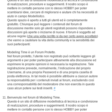
Questo è un sito di diffusione modellistica di tecnica e condivisione
di realizzazioni, procedure e suggerimenti. Il nostro scopo è
mettere in contatto persone con lo stesso HOBBY per poter
scambiarsi idee, cercare di migliorarsi e aiutare chi ha necessità di
aiuto in campo Modellisitco.
Questo spazio è aperto a tutti gli utenti ed è completamente
gratutito. Chiunque può leggere i contenuti del forum di
discussione mentre solo gli utenti registrati possono rispondere a
discussioni già aperte o iniziarne di nuove. Il forum è soggetto ad
alcune regole (
che una volta iscritto si da per certo avere accettato
)
che vanno a cautelare la vita della community e la sensibilità dei
suoi partecipanti:
Modeling Time è un Forum Protetto.
Nel forum protetto, l’utente non registrato può soltanto leggere gli
argomenti e per poter partecipare attivamente alla discussione ed
esprimere le proprie opinioni è necessaria la registrazione. Tale
registrazione prevede, normalmente, l’indicazione del proprio
Username, di una propria Password e di una propria casella di
posta elettronica. In tal modo è possibile attribuire a ciascun autore
la responsabilità per i contenuti inviati ai forum, escludendo così
una corresponsabilità del moderatore che non esercita in questo
caso alcun potere sui testi inseriti.
#
Benvenuto nel forum di Modeling Time.
Questo è un sito di diffusione modellistica di tecnica e condivisione
di realizzazioni, procedure e suggerimenti. Il nostro scopo è
mettere in contatto persone con lo stesso HOBBY per poter