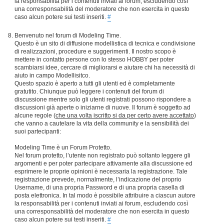
la responsabilità per i contenuti inviati ai forum, escludendo così
una corresponsabilità del moderatore che non esercita in questo
caso alcun potere sui testi inseriti.
#
Benvenuto nel forum di Modeling Time.
Questo è un sito di diffusione modellistica di tecnica e condivisione
di realizzazioni, procedure e suggerimenti. Il nostro scopo è
mettere in contatto persone con lo stesso HOBBY per poter
scambiarsi idee, cercare di migliorarsi e aiutare chi ha necessità di
aiuto in campo Modellisitco.
Questo spazio è aperto a tutti gli utenti ed è completamente
gratutito. Chiunque può leggere i contenuti del forum di
discussione mentre solo gli utenti registrati possono rispondere a
discussioni già aperte o iniziarne di nuove. Il forum è soggetto ad
alcune regole (
che una volta iscritto si da per certo avere accettato
)
che vanno a cautelare la vita della community e la sensibilità dei
suoi partecipanti:
Modeling Time è un Forum Protetto.
Nel forum protetto, l’utente non registrato può soltanto leggere gli
argomenti e per poter partecipare attivamente alla discussione ed
esprimere le proprie opinioni è necessaria la registrazione. Tale
registrazione prevede, normalmente, l’indicazione del proprio
Username, di una propria Password e di una propria casella di
posta elettronica. In tal modo è possibile attribuire a ciascun autore
la responsabilità per i contenuti inviati ai forum, escludendo così
una corresponsabilità del moderatore che non esercita in questo
caso alcun potere sui testi inseriti.
#