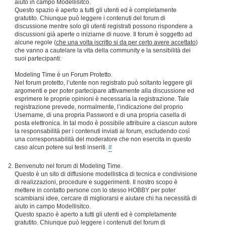
aiuto in campo Modellisitco.
Questo spazio è aperto a tutti gli utenti ed è completamente
gratutito. Chiunque può leggere i contenuti del forum di
discussione mentre solo gli utenti registrati possono rispondere a
discussioni già aperte o iniziarne di nuove. Il forum è soggetto ad
alcune regole (
che una volta iscritto si da per certo avere accettato
)
che vanno a cautelare la vita della community e la sensibilità dei
suoi partecipanti:
Modeling Time è un Forum Protetto.
Nel forum protetto, l’utente non registrato può soltanto leggere gli
argomenti e per poter partecipare attivamente alla discussione ed
esprimere le proprie opinioni è necessaria la registrazione. Tale
registrazione prevede, normalmente, l’indicazione del proprio
Username, di una propria Password e di una propria casella di
posta elettronica. In tal modo è possibile attribuire a ciascun autore
la responsabilità per i contenuti inviati ai forum, escludendo così
una corresponsabilità del moderatore che non esercita in questo
caso alcun potere sui testi inseriti.
#
Benvenuto nel forum di Modeling Time.
Questo è un sito di diffusione modellistica di tecnica e condivisione
di realizzazioni, procedure e suggerimenti. Il nostro scopo è
mettere in contatto persone con lo stesso HOBBY per poter
scambiarsi idee, cercare di migliorarsi e aiutare chi ha necessità di
aiuto in campo Modellisitco.
Questo spazio è aperto a tutti gli utenti ed è completamente
gratutito. Chiunque può leggere i contenuti del forum di