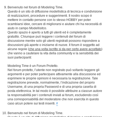
Benvenuto nel forum di Modeling Time.
Questo è un sito di diffusione modellistica di tecnica e condivisione
di realizzazioni, procedure e suggerimenti. Il nostro scopo è
mettere in contatto persone con lo stesso HOBBY per poter
scambiarsi idee, cercare di migliorarsi e aiutare chi ha necessità di
aiuto in campo Modellisitco.
Questo spazio è aperto a tutti gli utenti ed è completamente
gratutito. Chiunque può leggere i contenuti del forum di
discussione mentre solo gli utenti registrati possono rispondere a
discussioni già aperte o iniziarne di nuove. Il forum è soggetto ad
alcune regole (
che una volta iscritto si da per certo avere accettato
)
che vanno a cautelare la vita della community e la sensibilità dei
suoi partecipanti:
Modeling Time è un Forum Protetto.
Nel forum protetto, l’utente non registrato può soltanto leggere gli
argomenti e per poter partecipare attivamente alla discussione ed
esprimere le proprie opinioni è necessaria la registrazione. Tale
registrazione prevede, normalmente, l’indicazione del proprio
Username, di una propria Password e di una propria casella di
posta elettronica. In tal modo è possibile attribuire a ciascun autore
la responsabilità per i contenuti inviati ai forum, escludendo così
una corresponsabilità del moderatore che non esercita in questo
caso alcun potere sui testi inseriti.
#
Benvenuto nel forum di Modeling Time.