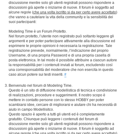
discussione mentre solo gli utenti registrati possono rispondere a
discussioni già aperte o iniziarne di nuove. Il forum è soggetto ad
alcune regole (
che una volta iscritto si da per certo avere accettato
)
che vanno a cautelare la vita della community e la sensibilità dei
suoi partecipanti:
Modeling Time è un Forum Protetto.
Nel forum protetto, l’utente non registrato può soltanto leggere gli
argomenti e per poter partecipare attivamente alla discussione ed
esprimere le proprie opinioni è necessaria la registrazione. Tale
registrazione prevede, normalmente, l’indicazione del proprio
Username, di una propria Password e di una propria casella di
posta elettronica. In tal modo è possibile attribuire a ciascun autore
la responsabilità per i contenuti inviati ai forum, escludendo così
una corresponsabilità del moderatore che non esercita in questo
caso alcun potere sui testi inseriti.
#
Benvenuto nel forum di Modeling Time.
Questo è un sito di diffusione modellistica di tecnica e condivisione
di realizzazioni, procedure e suggerimenti. Il nostro scopo è
mettere in contatto persone con lo stesso HOBBY per poter
scambiarsi idee, cercare di migliorarsi e aiutare chi ha necessità di
aiuto in campo Modellisitco.
Questo spazio è aperto a tutti gli utenti ed è completamente
gratutito. Chiunque può leggere i contenuti del forum di
discussione mentre solo gli utenti registrati possono rispondere a
discussioni già aperte o iniziarne di nuove. Il forum è soggetto ad
alcune regole (
che una volta iscritto si da per certo avere accettato
)