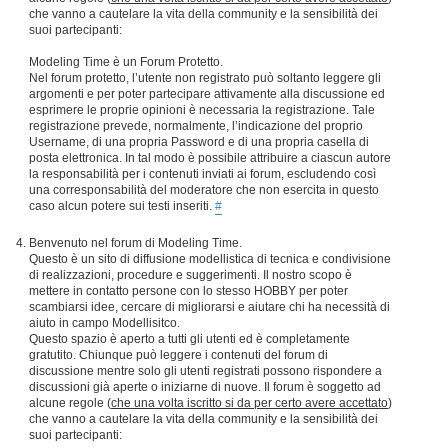
che vanno a cautelare la vita della community e la sensibilità dei
suoi partecipanti:
Modeling Time è un Forum Protetto.
Nel forum protetto, l’utente non registrato può soltanto leggere gli
argomenti e per poter partecipare attivamente alla discussione ed
esprimere le proprie opinioni è necessaria la registrazione. Tale
registrazione prevede, normalmente, l’indicazione del proprio
Username, di una propria Password e di una propria casella di
posta elettronica. In tal modo è possibile attribuire a ciascun autore
la responsabilità per i contenuti inviati ai forum, escludendo così
una corresponsabilità del moderatore che non esercita in questo
caso alcun potere sui testi inseriti.
#
Benvenuto nel forum di Modeling Time.
Questo è un sito di diffusione modellistica di tecnica e condivisione
di realizzazioni, procedure e suggerimenti. Il nostro scopo è
mettere in contatto persone con lo stesso HOBBY per poter
scambiarsi idee, cercare di migliorarsi e aiutare chi ha necessità di
aiuto in campo Modellisitco.
Questo spazio è aperto a tutti gli utenti ed è completamente
gratutito. Chiunque può leggere i contenuti del forum di
discussione mentre solo gli utenti registrati possono rispondere a
discussioni già aperte o iniziarne di nuove. Il forum è soggetto ad
alcune regole (
che una volta iscritto si da per certo avere accettato
)
che vanno a cautelare la vita della community e la sensibilità dei
suoi partecipanti: