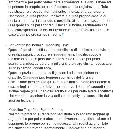
argomenti e per poter partecipare attivamente alla discussione ed
esprimere le proprie opinioni è necessaria la registrazione. Tale
registrazione prevede, normalmente, l’indicazione del proprio
Username, di una propria Password e di una propria casella di
posta elettronica. In tal modo è possibile attribuire a ciascun autore
la responsabilità per i contenuti inviati ai forum, escludendo così
una corresponsabilità del moderatore che non esercita in questo
caso alcun potere sui testi inseriti.
#
Benvenuto nel forum di Modeling Time.
Questo è un sito di diffusione modellistica di tecnica e condivisione
di realizzazioni, procedure e suggerimenti. Il nostro scopo è
mettere in contatto persone con lo stesso HOBBY per poter
scambiarsi idee, cercare di migliorarsi e aiutare chi ha necessità di
aiuto in campo Modellisitco.
Questo spazio è aperto a tutti gli utenti ed è completamente
gratutito. Chiunque può leggere i contenuti del forum di
discussione mentre solo gli utenti registrati possono rispondere a
discussioni già aperte o iniziarne di nuove. Il forum è soggetto ad
alcune regole (
che una volta iscritto si da per certo avere accettato
)
che vanno a cautelare la vita della community e la sensibilità dei
suoi partecipanti:
Modeling Time è un Forum Protetto.
Nel forum protetto, l’utente non registrato può soltanto leggere gli
argomenti e per poter partecipare attivamente alla discussione ed
esprimere le proprie opinioni è necessaria la registrazione. Tale
registrazione prevede, normalmente, l’indicazione del proprio