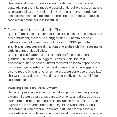
Username, di una propria Password e di una propria casella di
posta elettronica. In tal modo è possibile attribuire a ciascun autore
la responsabilità per i contenuti inviati ai forum, escludendo così
una corresponsabilità del moderatore che non esercita in questo
caso alcun potere sui testi inseriti.
#
Benvenuto nel forum di Modeling Time.
Questo è un sito di diffusione modellistica di tecnica e condivisione
di realizzazioni, procedure e suggerimenti. Il nostro scopo è
mettere in contatto persone con lo stesso HOBBY per poter
scambiarsi idee, cercare di migliorarsi e aiutare chi ha necessità di
aiuto in campo Modellisitco.
Questo spazio è aperto a tutti gli utenti ed è completamente
gratutito. Chiunque può leggere i contenuti del forum di
discussione mentre solo gli utenti registrati possono rispondere a
discussioni già aperte o iniziarne di nuove. Il forum è soggetto ad
alcune regole (
che una volta iscritto si da per certo avere accettato
)
che vanno a cautelare la vita della community e la sensibilità dei
suoi partecipanti:
Modeling Time è un Forum Protetto.
Nel forum protetto, l’utente non registrato può soltanto leggere gli
argomenti e per poter partecipare attivamente alla discussione ed
esprimere le proprie opinioni è necessaria la registrazione. Tale
registrazione prevede, normalmente, l’indicazione del proprio
Username, di una propria Password e di una propria casella di
posta elettronica. In tal modo è possibile attribuire a ciascun autore