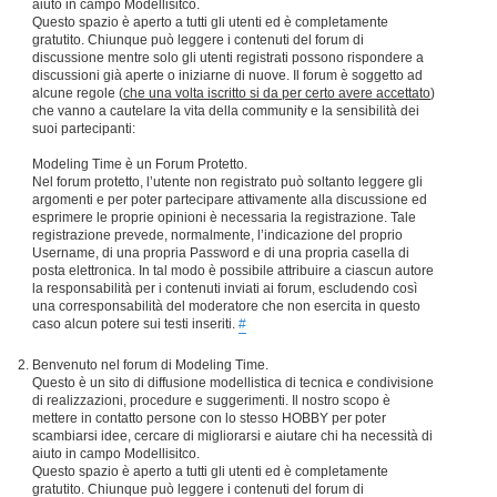
aiuto in campo Modellisitco.
Questo spazio è aperto a tutti gli utenti ed è completamente
gratutito. Chiunque può leggere i contenuti del forum di
discussione mentre solo gli utenti registrati possono rispondere a
discussioni già aperte o iniziarne di nuove. Il forum è soggetto ad
alcune regole (
che una volta iscritto si da per certo avere accettato
)
che vanno a cautelare la vita della community e la sensibilità dei
suoi partecipanti:
Modeling Time è un Forum Protetto.
Nel forum protetto, l’utente non registrato può soltanto leggere gli
argomenti e per poter partecipare attivamente alla discussione ed
esprimere le proprie opinioni è necessaria la registrazione. Tale
registrazione prevede, normalmente, l’indicazione del proprio
Username, di una propria Password e di una propria casella di
posta elettronica. In tal modo è possibile attribuire a ciascun autore
la responsabilità per i contenuti inviati ai forum, escludendo così
una corresponsabilità del moderatore che non esercita in questo
caso alcun potere sui testi inseriti.
#
Benvenuto nel forum di Modeling Time.
Questo è un sito di diffusione modellistica di tecnica e condivisione
di realizzazioni, procedure e suggerimenti. Il nostro scopo è
mettere in contatto persone con lo stesso HOBBY per poter
scambiarsi idee, cercare di migliorarsi e aiutare chi ha necessità di
aiuto in campo Modellisitco.
Questo spazio è aperto a tutti gli utenti ed è completamente
gratutito. Chiunque può leggere i contenuti del forum di