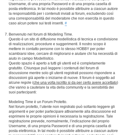
Username, di una propria Password e di una propria casella di
posta elettronica. In tal modo è possibile attribuire a ciascun autore
la responsabilità per i contenuti inviati ai forum, escludendo così
una corresponsabilità del moderatore che non esercita in questo
caso alcun potere sui testi inseriti.
#
Benvenuto nel forum di Modeling Time.
Questo è un sito di diffusione modellistica di tecnica e condivisione
di realizzazioni, procedure e suggerimenti. Il nostro scopo è
mettere in contatto persone con lo stesso HOBBY per poter
scambiarsi idee, cercare di migliorarsi e aiutare chi ha necessità di
aiuto in campo Modellisitco.
Questo spazio è aperto a tutti gli utenti ed è completamente
gratutito. Chiunque può leggere i contenuti del forum di
discussione mentre solo gli utenti registrati possono rispondere a
discussioni già aperte o iniziarne di nuove. Il forum è soggetto ad
alcune regole (
che una volta iscritto si da per certo avere accettato
)
che vanno a cautelare la vita della community e la sensibilità dei
suoi partecipanti:
Modeling Time è un Forum Protetto.
Nel forum protetto, l’utente non registrato può soltanto leggere gli
argomenti e per poter partecipare attivamente alla discussione ed
esprimere le proprie opinioni è necessaria la registrazione. Tale
registrazione prevede, normalmente, l’indicazione del proprio
Username, di una propria Password e di una propria casella di
posta elettronica. In tal modo è possibile attribuire a ciascun autore