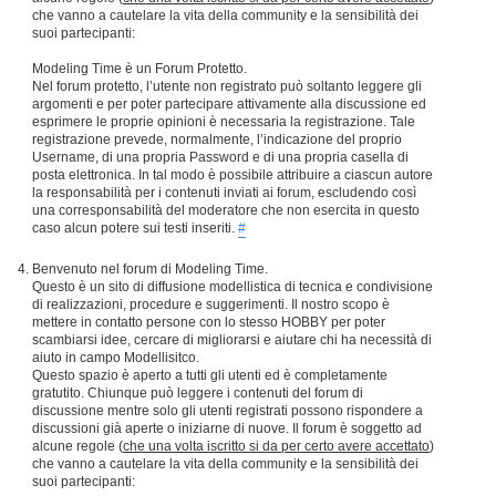
che vanno a cautelare la vita della community e la sensibilità dei
suoi partecipanti:
Modeling Time è un Forum Protetto.
Nel forum protetto, l’utente non registrato può soltanto leggere gli
argomenti e per poter partecipare attivamente alla discussione ed
esprimere le proprie opinioni è necessaria la registrazione. Tale
registrazione prevede, normalmente, l’indicazione del proprio
Username, di una propria Password e di una propria casella di
posta elettronica. In tal modo è possibile attribuire a ciascun autore
la responsabilità per i contenuti inviati ai forum, escludendo così
una corresponsabilità del moderatore che non esercita in questo
caso alcun potere sui testi inseriti.
#
Benvenuto nel forum di Modeling Time.
Questo è un sito di diffusione modellistica di tecnica e condivisione
di realizzazioni, procedure e suggerimenti. Il nostro scopo è
mettere in contatto persone con lo stesso HOBBY per poter
scambiarsi idee, cercare di migliorarsi e aiutare chi ha necessità di
aiuto in campo Modellisitco.
Questo spazio è aperto a tutti gli utenti ed è completamente
gratutito. Chiunque può leggere i contenuti del forum di
discussione mentre solo gli utenti registrati possono rispondere a
discussioni già aperte o iniziarne di nuove. Il forum è soggetto ad
alcune regole (
che una volta iscritto si da per certo avere accettato
)
che vanno a cautelare la vita della community e la sensibilità dei
suoi partecipanti: