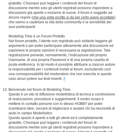
gratutito. Chiunque può leggere i contenuti del forum di
discussione mentre solo gli utenti registrati possono rispondere a
discussioni già aperte o iniziarne di nuove. Il forum è soggetto ad
alcune regole (
che una volta iscritto si da per certo avere accettato
)
che vanno a cautelare la vita della community e la sensibilità dei
suoi partecipanti:
Modeling Time è un Forum Protetto.
Nel forum protetto, l’utente non registrato può soltanto leggere gli
argomenti e per poter partecipare attivamente alla discussione ed
esprimere le proprie opinioni è necessaria la registrazione. Tale
registrazione prevede, normalmente, l’indicazione del proprio
Username, di una propria Password e di una propria casella di
posta elettronica. In tal modo è possibile attribuire a ciascun autore
la responsabilità per i contenuti inviati ai forum, escludendo così
una corresponsabilità del moderatore che non esercita in questo
caso alcun potere sui testi inseriti.
#
Benvenuto nel forum di Modeling Time.
Questo è un sito di diffusione modellistica di tecnica e condivisione
di realizzazioni, procedure e suggerimenti. Il nostro scopo è
mettere in contatto persone con lo stesso HOBBY per poter
scambiarsi idee, cercare di migliorarsi e aiutare chi ha necessità di
aiuto in campo Modellisitco.
Questo spazio è aperto a tutti gli utenti ed è completamente
gratutito. Chiunque può leggere i contenuti del forum di
discussione mentre solo gli utenti registrati possono rispondere a