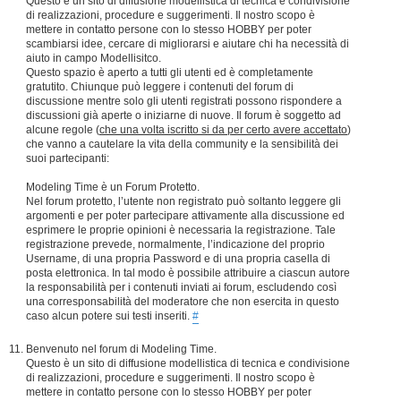
Questo è un sito di diffusione modellistica di tecnica e condivisione
di realizzazioni, procedure e suggerimenti. Il nostro scopo è
mettere in contatto persone con lo stesso HOBBY per poter
scambiarsi idee, cercare di migliorarsi e aiutare chi ha necessità di
aiuto in campo Modellisitco.
Questo spazio è aperto a tutti gli utenti ed è completamente
gratutito. Chiunque può leggere i contenuti del forum di
discussione mentre solo gli utenti registrati possono rispondere a
discussioni già aperte o iniziarne di nuove. Il forum è soggetto ad
alcune regole (
che una volta iscritto si da per certo avere accettato
)
che vanno a cautelare la vita della community e la sensibilità dei
suoi partecipanti:
Modeling Time è un Forum Protetto.
Nel forum protetto, l’utente non registrato può soltanto leggere gli
argomenti e per poter partecipare attivamente alla discussione ed
esprimere le proprie opinioni è necessaria la registrazione. Tale
registrazione prevede, normalmente, l’indicazione del proprio
Username, di una propria Password e di una propria casella di
posta elettronica. In tal modo è possibile attribuire a ciascun autore
la responsabilità per i contenuti inviati ai forum, escludendo così
una corresponsabilità del moderatore che non esercita in questo
caso alcun potere sui testi inseriti.
#
Benvenuto nel forum di Modeling Time.
Questo è un sito di diffusione modellistica di tecnica e condivisione
di realizzazioni, procedure e suggerimenti. Il nostro scopo è
mettere in contatto persone con lo stesso HOBBY per poter