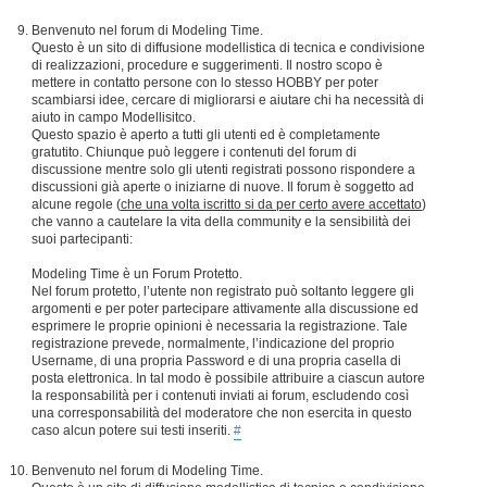
Benvenuto nel forum di Modeling Time.
Questo è un sito di diffusione modellistica di tecnica e condivisione
di realizzazioni, procedure e suggerimenti. Il nostro scopo è
mettere in contatto persone con lo stesso HOBBY per poter
scambiarsi idee, cercare di migliorarsi e aiutare chi ha necessità di
aiuto in campo Modellisitco.
Questo spazio è aperto a tutti gli utenti ed è completamente
gratutito. Chiunque può leggere i contenuti del forum di
discussione mentre solo gli utenti registrati possono rispondere a
discussioni già aperte o iniziarne di nuove. Il forum è soggetto ad
alcune regole (
che una volta iscritto si da per certo avere accettato
)
che vanno a cautelare la vita della community e la sensibilità dei
suoi partecipanti:
Modeling Time è un Forum Protetto.
Nel forum protetto, l’utente non registrato può soltanto leggere gli
argomenti e per poter partecipare attivamente alla discussione ed
esprimere le proprie opinioni è necessaria la registrazione. Tale
registrazione prevede, normalmente, l’indicazione del proprio
Username, di una propria Password e di una propria casella di
posta elettronica. In tal modo è possibile attribuire a ciascun autore
la responsabilità per i contenuti inviati ai forum, escludendo così
una corresponsabilità del moderatore che non esercita in questo
caso alcun potere sui testi inseriti.
#
Benvenuto nel forum di Modeling Time.