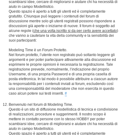
scambiarsi idee, cercare di migliorarsi e aiutare chi ha necessità di
aiuto in campo Modellisitco.
Questo spazio è aperto a tutti gli utenti ed è completamente
gratutito. Chiunque può leggere i contenuti del forum di
discussione mentre solo gli utenti registrati possono rispondere a
discussioni già aperte o iniziarne di nuove. Il forum è soggetto ad
alcune regole (
che una volta iscritto si da per certo avere accettato
)
che vanno a cautelare la vita della community e la sensibilità dei
suoi partecipanti:
Modeling Time è un Forum Protetto.
Nel forum protetto, l’utente non registrato può soltanto leggere gli
argomenti e per poter partecipare attivamente alla discussione ed
esprimere le proprie opinioni è necessaria la registrazione. Tale
registrazione prevede, normalmente, l’indicazione del proprio
Username, di una propria Password e di una propria casella di
posta elettronica. In tal modo è possibile attribuire a ciascun autore
la responsabilità per i contenuti inviati ai forum, escludendo così
una corresponsabilità del moderatore che non esercita in questo
caso alcun potere sui testi inseriti.
#
Benvenuto nel forum di Modeling Time.
Questo è un sito di diffusione modellistica di tecnica e condivisione
di realizzazioni, procedure e suggerimenti. Il nostro scopo è
mettere in contatto persone con lo stesso HOBBY per poter
scambiarsi idee, cercare di migliorarsi e aiutare chi ha necessità di
aiuto in campo Modellisitco.
Questo spazio è aperto a tutti gli utenti ed è completamente