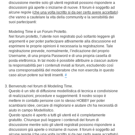
discussione mentre solo gli utenti registrati possono rispondere a
discussioni già aperte o iniziarne di nuove. Il forum è soggetto ad
alcune regole (
che una volta iscritto si da per certo avere accettato
)
che vanno a cautelare la vita della community e la sensibilità dei
suoi partecipanti:
Modeling Time è un Forum Protetto.
Nel forum protetto, l’utente non registrato può soltanto leggere gli
argomenti e per poter partecipare attivamente alla discussione ed
esprimere le proprie opinioni è necessaria la registrazione. Tale
registrazione prevede, normalmente, l’indicazione del proprio
Username, di una propria Password e di una propria casella di
posta elettronica. In tal modo è possibile attribuire a ciascun autore
la responsabilità per i contenuti inviati ai forum, escludendo così
una corresponsabilità del moderatore che non esercita in questo
caso alcun potere sui testi inseriti.
#
Benvenuto nel forum di Modeling Time.
Questo è un sito di diffusione modellistica di tecnica e condivisione
di realizzazioni, procedure e suggerimenti. Il nostro scopo è
mettere in contatto persone con lo stesso HOBBY per poter
scambiarsi idee, cercare di migliorarsi e aiutare chi ha necessità di
aiuto in campo Modellisitco.
Questo spazio è aperto a tutti gli utenti ed è completamente
gratutito. Chiunque può leggere i contenuti del forum di
discussione mentre solo gli utenti registrati possono rispondere a
discussioni già aperte o iniziarne di nuove. Il forum è soggetto ad
alcune regole (
che una volta iscritto si da per certo avere accettato
)