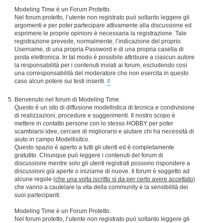
Modeling Time è un Forum Protetto.
Nel forum protetto, l’utente non registrato può soltanto leggere gli
argomenti e per poter partecipare attivamente alla discussione ed
esprimere le proprie opinioni è necessaria la registrazione. Tale
registrazione prevede, normalmente, l’indicazione del proprio
Username, di una propria Password e di una propria casella di
posta elettronica. In tal modo è possibile attribuire a ciascun autore
la responsabilità per i contenuti inviati ai forum, escludendo così
una corresponsabilità del moderatore che non esercita in questo
caso alcun potere sui testi inseriti.
#
Benvenuto nel forum di Modeling Time.
Questo è un sito di diffusione modellistica di tecnica e condivisione
di realizzazioni, procedure e suggerimenti. Il nostro scopo è
mettere in contatto persone con lo stesso HOBBY per poter
scambiarsi idee, cercare di migliorarsi e aiutare chi ha necessità di
aiuto in campo Modellisitco.
Questo spazio è aperto a tutti gli utenti ed è completamente
gratutito. Chiunque può leggere i contenuti del forum di
discussione mentre solo gli utenti registrati possono rispondere a
discussioni già aperte o iniziarne di nuove. Il forum è soggetto ad
alcune regole (
che una volta iscritto si da per certo avere accettato
)
che vanno a cautelare la vita della community e la sensibilità dei
suoi partecipanti:
Modeling Time è un Forum Protetto.
Nel forum protetto, l’utente non registrato può soltanto leggere gli