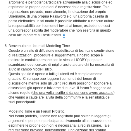
argomenti e per poter partecipare attivamente alla discussione ed
esprimere le proprie opinioni è necessaria la registrazione. Tale
registrazione prevede, normalmente, l’indicazione del proprio
Username, di una propria Password e di una propria casella di
posta elettronica. In tal modo è possibile attribuire a ciascun autore
la responsabilità per i contenuti inviati ai forum, escludendo così
una corresponsabilità del moderatore che non esercita in questo
caso alcun potere sui testi inseriti.
#
Benvenuto nel forum di Modeling Time.
Questo è un sito di diffusione modellistica di tecnica e condivisione
di realizzazioni, procedure e suggerimenti. Il nostro scopo è
mettere in contatto persone con lo stesso HOBBY per poter
scambiarsi idee, cercare di migliorarsi e aiutare chi ha necessità di
aiuto in campo Modellisitco.
Questo spazio è aperto a tutti gli utenti ed è completamente
gratutito. Chiunque può leggere i contenuti del forum di
discussione mentre solo gli utenti registrati possono rispondere a
discussioni già aperte o iniziarne di nuove. Il forum è soggetto ad
alcune regole (
che una volta iscritto si da per certo avere accettato
)
che vanno a cautelare la vita della community e la sensibilità dei
suoi partecipanti:
Modeling Time è un Forum Protetto.
Nel forum protetto, l’utente non registrato può soltanto leggere gli
argomenti e per poter partecipare attivamente alla discussione ed
esprimere le proprie opinioni è necessaria la registrazione. Tale
registrazione prevede, normalmente, l’indicazione del proprio