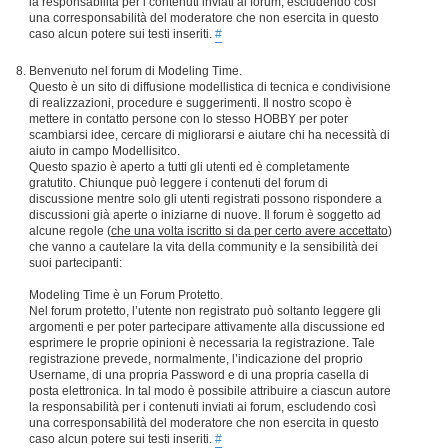
la responsabilità per i contenuti inviati ai forum, escludendo così
una corresponsabilità del moderatore che non esercita in questo
caso alcun potere sui testi inseriti.
#
Benvenuto nel forum di Modeling Time.
Questo è un sito di diffusione modellistica di tecnica e condivisione
di realizzazioni, procedure e suggerimenti. Il nostro scopo è
mettere in contatto persone con lo stesso HOBBY per poter
scambiarsi idee, cercare di migliorarsi e aiutare chi ha necessità di
aiuto in campo Modellisitco.
Questo spazio è aperto a tutti gli utenti ed è completamente
gratutito. Chiunque può leggere i contenuti del forum di
discussione mentre solo gli utenti registrati possono rispondere a
discussioni già aperte o iniziarne di nuove. Il forum è soggetto ad
alcune regole (
che una volta iscritto si da per certo avere accettato
)
che vanno a cautelare la vita della community e la sensibilità dei
suoi partecipanti:
Modeling Time è un Forum Protetto.
Nel forum protetto, l’utente non registrato può soltanto leggere gli
argomenti e per poter partecipare attivamente alla discussione ed
esprimere le proprie opinioni è necessaria la registrazione. Tale
registrazione prevede, normalmente, l’indicazione del proprio
Username, di una propria Password e di una propria casella di
posta elettronica. In tal modo è possibile attribuire a ciascun autore
la responsabilità per i contenuti inviati ai forum, escludendo così
una corresponsabilità del moderatore che non esercita in questo
caso alcun potere sui testi inseriti.
#