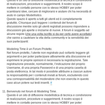
Questo è un sito di diffusione modellistica di tecnica e condivisione
di realizzazioni, procedure e suggerimenti. Il nostro scopo è
mettere in contatto persone con lo stesso HOBBY per poter
scambiarsi idee, cercare di migliorarsi e aiutare chi ha necessità di
aiuto in campo Modellisitco.
Questo spazio è aperto a tutti gli utenti ed è completamente
gratutito. Chiunque può leggere i contenuti del forum di
discussione mentre solo gli utenti registrati possono rispondere a
discussioni già aperte o iniziarne di nuove. Il forum è soggetto ad
alcune regole (
che una volta iscritto si da per certo avere accettato
)
che vanno a cautelare la vita della community e la sensibilità dei
suoi partecipanti:
Modeling Time è un Forum Protetto.
Nel forum protetto, l’utente non registrato può soltanto leggere gli
argomenti e per poter partecipare attivamente alla discussione ed
esprimere le proprie opinioni è necessaria la registrazione. Tale
registrazione prevede, normalmente, l’indicazione del proprio
Username, di una propria Password e di una propria casella di
posta elettronica. In tal modo è possibile attribuire a ciascun autore
la responsabilità per i contenuti inviati ai forum, escludendo così
una corresponsabilità del moderatore che non esercita in questo
caso alcun potere sui testi inseriti.
#
Benvenuto nel forum di Modeling Time.
Questo è un sito di diffusione modellistica di tecnica e condivisione
di realizzazioni, procedure e suggerimenti. Il nostro scopo è
mettere in contatto persone con lo stesso HOBBY per poter