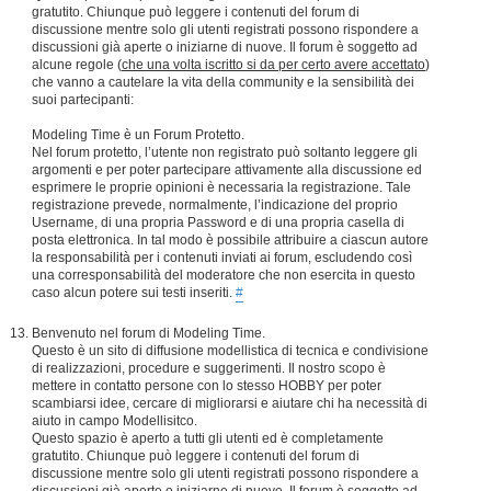
gratutito. Chiunque può leggere i contenuti del forum di
discussione mentre solo gli utenti registrati possono rispondere a
discussioni già aperte o iniziarne di nuove. Il forum è soggetto ad
alcune regole (
che una volta iscritto si da per certo avere accettato
)
che vanno a cautelare la vita della community e la sensibilità dei
suoi partecipanti:
Modeling Time è un Forum Protetto.
Nel forum protetto, l’utente non registrato può soltanto leggere gli
argomenti e per poter partecipare attivamente alla discussione ed
esprimere le proprie opinioni è necessaria la registrazione. Tale
registrazione prevede, normalmente, l’indicazione del proprio
Username, di una propria Password e di una propria casella di
posta elettronica. In tal modo è possibile attribuire a ciascun autore
la responsabilità per i contenuti inviati ai forum, escludendo così
una corresponsabilità del moderatore che non esercita in questo
caso alcun potere sui testi inseriti.
#
Benvenuto nel forum di Modeling Time.
Questo è un sito di diffusione modellistica di tecnica e condivisione
di realizzazioni, procedure e suggerimenti. Il nostro scopo è
mettere in contatto persone con lo stesso HOBBY per poter
scambiarsi idee, cercare di migliorarsi e aiutare chi ha necessità di
aiuto in campo Modellisitco.
Questo spazio è aperto a tutti gli utenti ed è completamente
gratutito. Chiunque può leggere i contenuti del forum di
discussione mentre solo gli utenti registrati possono rispondere a