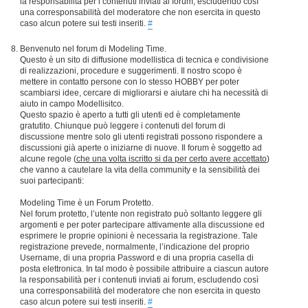
la responsabilità per i contenuti inviati ai forum, escludendo così
una corresponsabilità del moderatore che non esercita in questo
caso alcun potere sui testi inseriti.
#
Benvenuto nel forum di Modeling Time.
Questo è un sito di diffusione modellistica di tecnica e condivisione
di realizzazioni, procedure e suggerimenti. Il nostro scopo è
mettere in contatto persone con lo stesso HOBBY per poter
scambiarsi idee, cercare di migliorarsi e aiutare chi ha necessità di
aiuto in campo Modellisitco.
Questo spazio è aperto a tutti gli utenti ed è completamente
gratutito. Chiunque può leggere i contenuti del forum di
discussione mentre solo gli utenti registrati possono rispondere a
discussioni già aperte o iniziarne di nuove. Il forum è soggetto ad
alcune regole (
che una volta iscritto si da per certo avere accettato
)
che vanno a cautelare la vita della community e la sensibilità dei
suoi partecipanti:
Modeling Time è un Forum Protetto.
Nel forum protetto, l’utente non registrato può soltanto leggere gli
argomenti e per poter partecipare attivamente alla discussione ed
esprimere le proprie opinioni è necessaria la registrazione. Tale
registrazione prevede, normalmente, l’indicazione del proprio
Username, di una propria Password e di una propria casella di
posta elettronica. In tal modo è possibile attribuire a ciascun autore
la responsabilità per i contenuti inviati ai forum, escludendo così
una corresponsabilità del moderatore che non esercita in questo
caso alcun potere sui testi inseriti.
#