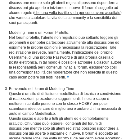
discussione mentre solo gli utenti registrati possono rispondere a
discussioni già aperte o iniziarne di nuove. Il forum è soggetto ad
alcune regole (
che una volta iscritto si da per certo avere accettato
)
che vanno a cautelare la vita della community e la sensibilità dei
suoi partecipanti:
Modeling Time è un Forum Protetto.
Nel forum protetto, l’utente non registrato può soltanto leggere gli
argomenti e per poter partecipare attivamente alla discussione ed
esprimere le proprie opinioni è necessaria la registrazione. Tale
registrazione prevede, normalmente, l’indicazione del proprio
Username, di una propria Password e di una propria casella di
posta elettronica. In tal modo è possibile attribuire a ciascun autore
la responsabilità per i contenuti inviati ai forum, escludendo così
una corresponsabilità del moderatore che non esercita in questo
caso alcun potere sui testi inseriti.
#
Benvenuto nel forum di Modeling Time.
Questo è un sito di diffusione modellistica di tecnica e condivisione
di realizzazioni, procedure e suggerimenti. Il nostro scopo è
mettere in contatto persone con lo stesso HOBBY per poter
scambiarsi idee, cercare di migliorarsi e aiutare chi ha necessità di
aiuto in campo Modellisitco.
Questo spazio è aperto a tutti gli utenti ed è completamente
gratutito. Chiunque può leggere i contenuti del forum di
discussione mentre solo gli utenti registrati possono rispondere a
discussioni già aperte o iniziarne di nuove. Il forum è soggetto ad
alcune regole (
che una volta iscritto si da per certo avere accettato
)