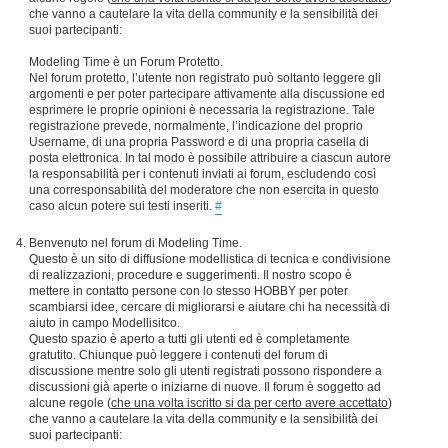
che vanno a cautelare la vita della community e la sensibilità dei
suoi partecipanti:
Modeling Time è un Forum Protetto.
Nel forum protetto, l’utente non registrato può soltanto leggere gli
argomenti e per poter partecipare attivamente alla discussione ed
esprimere le proprie opinioni è necessaria la registrazione. Tale
registrazione prevede, normalmente, l’indicazione del proprio
Username, di una propria Password e di una propria casella di
posta elettronica. In tal modo è possibile attribuire a ciascun autore
la responsabilità per i contenuti inviati ai forum, escludendo così
una corresponsabilità del moderatore che non esercita in questo
caso alcun potere sui testi inseriti.
#
Benvenuto nel forum di Modeling Time.
Questo è un sito di diffusione modellistica di tecnica e condivisione
di realizzazioni, procedure e suggerimenti. Il nostro scopo è
mettere in contatto persone con lo stesso HOBBY per poter
scambiarsi idee, cercare di migliorarsi e aiutare chi ha necessità di
aiuto in campo Modellisitco.
Questo spazio è aperto a tutti gli utenti ed è completamente
gratutito. Chiunque può leggere i contenuti del forum di
discussione mentre solo gli utenti registrati possono rispondere a
discussioni già aperte o iniziarne di nuove. Il forum è soggetto ad
alcune regole (
che una volta iscritto si da per certo avere accettato
)
che vanno a cautelare la vita della community e la sensibilità dei
suoi partecipanti: