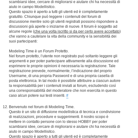
scambiarsi idee, cercare di migliorarsi e aiutare chi ha necessità di
aiuto in campo Modellisitco.
Questo spazio è aperto a tutti gli utenti ed è completamente
gratutito. Chiunque può leggere i contenuti del forum di
discussione mentre solo gli utenti registrati possono rispondere a
discussioni già aperte o iniziarne di nuove. Il forum è soggetto ad
alcune regole (
che una volta iscritto si da per certo avere accettato
)
che vanno a cautelare la vita della community e la sensibilità dei
suoi partecipanti:
Modeling Time è un Forum Protetto.
Nel forum protetto, l’utente non registrato può soltanto leggere gli
argomenti e per poter partecipare attivamente alla discussione ed
esprimere le proprie opinioni è necessaria la registrazione. Tale
registrazione prevede, normalmente, l’indicazione del proprio
Username, di una propria Password e di una propria casella di
posta elettronica. In tal modo è possibile attribuire a ciascun autore
la responsabilità per i contenuti inviati ai forum, escludendo così
una corresponsabilità del moderatore che non esercita in questo
caso alcun potere sui testi inseriti.
#
Benvenuto nel forum di Modeling Time.
Questo è un sito di diffusione modellistica di tecnica e condivisione
di realizzazioni, procedure e suggerimenti. Il nostro scopo è
mettere in contatto persone con lo stesso HOBBY per poter
scambiarsi idee, cercare di migliorarsi e aiutare chi ha necessità di
aiuto in campo Modellisitco.
Questo spazio è aperto a tutti gli utenti ed è completamente