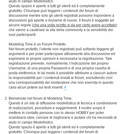
aiuto in campo Modellisitco.
Questo spazio è aperto a tutti gli utenti ed è completamente
gratutito. Chiunque può leggere i contenuti del forum di
discussione mentre solo gli utenti registrati possono rispondere a
discussioni già aperte o iniziarne di nuove. Il forum è soggetto ad
alcune regole (
che una volta iscritto si da per certo avere accettato
)
che vanno a cautelare la vita della community e la sensibilità dei
suoi partecipanti:
Modeling Time è un Forum Protetto.
Nel forum protetto, l’utente non registrato può soltanto leggere gli
argomenti e per poter partecipare attivamente alla discussione ed
esprimere le proprie opinioni è necessaria la registrazione. Tale
registrazione prevede, normalmente, l’indicazione del proprio
Username, di una propria Password e di una propria casella di
posta elettronica. In tal modo è possibile attribuire a ciascun autore
la responsabilità per i contenuti inviati ai forum, escludendo così
una corresponsabilità del moderatore che non esercita in questo
caso alcun potere sui testi inseriti.
#
Benvenuto nel forum di Modeling Time.
Questo è un sito di diffusione modellistica di tecnica e condivisione
di realizzazioni, procedure e suggerimenti. Il nostro scopo è
mettere in contatto persone con lo stesso HOBBY per poter
scambiarsi idee, cercare di migliorarsi e aiutare chi ha necessità di
aiuto in campo Modellisitco.
Questo spazio è aperto a tutti gli utenti ed è completamente
gratutito. Chiunque può leggere i contenuti del forum di