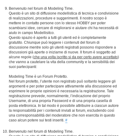
Benvenuto nel forum di Modeling Time.
Questo è un sito di diffusione modellistica di tecnica e condivisione
di realizzazioni, procedure e suggerimenti. Il nostro scopo è
mettere in contatto persone con lo stesso HOBBY per poter
scambiarsi idee, cercare di migliorarsi e aiutare chi ha necessità di
aiuto in campo Modellisitco.
Questo spazio è aperto a tutti gli utenti ed è completamente
gratutito. Chiunque può leggere i contenuti del forum di
discussione mentre solo gli utenti registrati possono rispondere a
discussioni già aperte o iniziarne di nuove. Il forum è soggetto ad
alcune regole (
che una volta iscritto si da per certo avere accettato
)
che vanno a cautelare la vita della community e la sensibilità dei
suoi partecipanti:
Modeling Time è un Forum Protetto.
Nel forum protetto, l’utente non registrato può soltanto leggere gli
argomenti e per poter partecipare attivamente alla discussione ed
esprimere le proprie opinioni è necessaria la registrazione. Tale
registrazione prevede, normalmente, l’indicazione del proprio
Username, di una propria Password e di una propria casella di
posta elettronica. In tal modo è possibile attribuire a ciascun autore
la responsabilità per i contenuti inviati ai forum, escludendo così
una corresponsabilità del moderatore che non esercita in questo
caso alcun potere sui testi inseriti.
#
Benvenuto nel forum di Modeling Time.