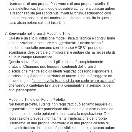
Username, di una propria Password e di una propria casella di
posta elettronica. In tal modo è possibile attribuire a ciascun autore
la responsabilità per i contenuti inviati ai forum, escludendo così
una corresponsabilità del moderatore che non esercita in questo
caso alcun potere sui testi inseriti.
#
Benvenuto nel forum di Modeling Time.
Questo è un sito di diffusione modellistica di tecnica e condivisione
di realizzazioni, procedure e suggerimenti. Il nostro scopo è
mettere in contatto persone con lo stesso HOBBY per poter
scambiarsi idee, cercare di migliorarsi e aiutare chi ha necessità di
aiuto in campo Modellisitco.
Questo spazio è aperto a tutti gli utenti ed è completamente
gratutito. Chiunque può leggere i contenuti del forum di
discussione mentre solo gli utenti registrati possono rispondere a
discussioni già aperte o iniziarne di nuove. Il forum è soggetto ad
alcune regole (
che una volta iscritto si da per certo avere accettato
)
che vanno a cautelare la vita della community e la sensibilità dei
suoi partecipanti:
Modeling Time è un Forum Protetto.
Nel forum protetto, l’utente non registrato può soltanto leggere gli
argomenti e per poter partecipare attivamente alla discussione ed
esprimere le proprie opinioni è necessaria la registrazione. Tale
registrazione prevede, normalmente, l’indicazione del proprio
Username, di una propria Password e di una propria casella di
posta elettronica. In tal modo è possibile attribuire a ciascun autore