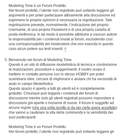
Modeling Time è un Forum Protetto.
Nel forum protetto, l’utente non registrato può soltanto leggere gli
argomenti e per poter partecipare attivamente alla discussione ed
esprimere le proprie opinioni è necessaria la registrazione. Tale
registrazione prevede, normalmente, l’indicazione del proprio
Username, di una propria Password e di una propria casella di
posta elettronica. In tal modo è possibile attribuire a ciascun autore
la responsabilità per i contenuti inviati ai forum, escludendo così
una corresponsabilità del moderatore che non esercita in questo
caso alcun potere sui testi inseriti.
#
Benvenuto nel forum di Modeling Time.
Questo è un sito di diffusione modellistica di tecnica e condivisione
di realizzazioni, procedure e suggerimenti. Il nostro scopo è
mettere in contatto persone con lo stesso HOBBY per poter
scambiarsi idee, cercare di migliorarsi e aiutare chi ha necessità di
aiuto in campo Modellisitco.
Questo spazio è aperto a tutti gli utenti ed è completamente
gratutito. Chiunque può leggere i contenuti del forum di
discussione mentre solo gli utenti registrati possono rispondere a
discussioni già aperte o iniziarne di nuove. Il forum è soggetto ad
alcune regole (
che una volta iscritto si da per certo avere accettato
)
che vanno a cautelare la vita della community e la sensibilità dei
suoi partecipanti:
Modeling Time è un Forum Protetto.
Nel forum protetto, l’utente non registrato può soltanto leggere gli