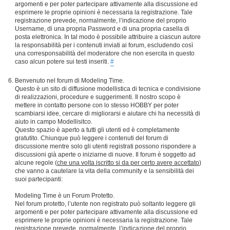
argomenti e per poter partecipare attivamente alla discussione ed
esprimere le proprie opinioni è necessaria la registrazione. Tale
registrazione prevede, normalmente, l’indicazione del proprio
Username, di una propria Password e di una propria casella di
posta elettronica. In tal modo è possibile attribuire a ciascun autore
la responsabilità per i contenuti inviati ai forum, escludendo così
una corresponsabilità del moderatore che non esercita in questo
caso alcun potere sui testi inseriti.
#
Benvenuto nel forum di Modeling Time.
Questo è un sito di diffusione modellistica di tecnica e condivisione
di realizzazioni, procedure e suggerimenti. Il nostro scopo è
mettere in contatto persone con lo stesso HOBBY per poter
scambiarsi idee, cercare di migliorarsi e aiutare chi ha necessità di
aiuto in campo Modellisitco.
Questo spazio è aperto a tutti gli utenti ed è completamente
gratutito. Chiunque può leggere i contenuti del forum di
discussione mentre solo gli utenti registrati possono rispondere a
discussioni già aperte o iniziarne di nuove. Il forum è soggetto ad
alcune regole (
che una volta iscritto si da per certo avere accettato
)
che vanno a cautelare la vita della community e la sensibilità dei
suoi partecipanti:
Modeling Time è un Forum Protetto.
Nel forum protetto, l’utente non registrato può soltanto leggere gli
argomenti e per poter partecipare attivamente alla discussione ed
esprimere le proprie opinioni è necessaria la registrazione. Tale
registrazione prevede, normalmente, l’indicazione del proprio