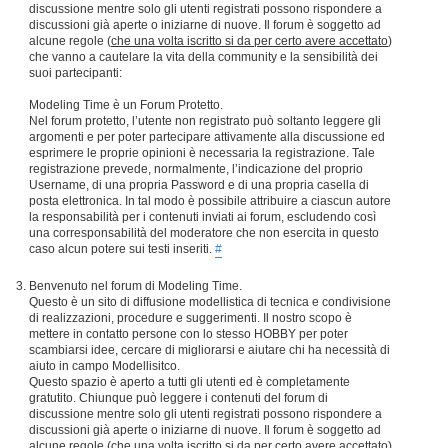
discussione mentre solo gli utenti registrati possono rispondere a
discussioni già aperte o iniziarne di nuove. Il forum è soggetto ad
alcune regole (
che una volta iscritto si da per certo avere accettato
)
che vanno a cautelare la vita della community e la sensibilità dei
suoi partecipanti:
Modeling Time è un Forum Protetto.
Nel forum protetto, l’utente non registrato può soltanto leggere gli
argomenti e per poter partecipare attivamente alla discussione ed
esprimere le proprie opinioni è necessaria la registrazione. Tale
registrazione prevede, normalmente, l’indicazione del proprio
Username, di una propria Password e di una propria casella di
posta elettronica. In tal modo è possibile attribuire a ciascun autore
la responsabilità per i contenuti inviati ai forum, escludendo così
una corresponsabilità del moderatore che non esercita in questo
caso alcun potere sui testi inseriti.
#
Benvenuto nel forum di Modeling Time.
Questo è un sito di diffusione modellistica di tecnica e condivisione
di realizzazioni, procedure e suggerimenti. Il nostro scopo è
mettere in contatto persone con lo stesso HOBBY per poter
scambiarsi idee, cercare di migliorarsi e aiutare chi ha necessità di
aiuto in campo Modellisitco.
Questo spazio è aperto a tutti gli utenti ed è completamente
gratutito. Chiunque può leggere i contenuti del forum di
discussione mentre solo gli utenti registrati possono rispondere a
discussioni già aperte o iniziarne di nuove. Il forum è soggetto ad
alcune regole (
che una volta iscritto si da per certo avere accettato
)