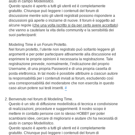
aiuto in campo Modellisitco.
Questo spazio è aperto a tutti gli utenti ed è completamente
gratutito. Chiunque può leggere i contenuti del forum di
discussione mentre solo gli utenti registrati possono rispondere a
discussioni già aperte o iniziarne di nuove. Il forum è soggetto ad
alcune regole (
che una volta iscritto si da per certo avere accettato
)
che vanno a cautelare la vita della community e la sensibilità dei
suoi partecipanti:
Modeling Time è un Forum Protetto.
Nel forum protetto, l’utente non registrato può soltanto leggere gli
argomenti e per poter partecipare attivamente alla discussione ed
esprimere le proprie opinioni è necessaria la registrazione. Tale
registrazione prevede, normalmente, l’indicazione del proprio
Username, di una propria Password e di una propria casella di
posta elettronica. In tal modo è possibile attribuire a ciascun autore
la responsabilità per i contenuti inviati ai forum, escludendo così
una corresponsabilità del moderatore che non esercita in questo
caso alcun potere sui testi inseriti.
#
Benvenuto nel forum di Modeling Time.
Questo è un sito di diffusione modellistica di tecnica e condivisione
di realizzazioni, procedure e suggerimenti. Il nostro scopo è
mettere in contatto persone con lo stesso HOBBY per poter
scambiarsi idee, cercare di migliorarsi e aiutare chi ha necessità di
aiuto in campo Modellisitco.
Questo spazio è aperto a tutti gli utenti ed è completamente
gratutito. Chiunque può leggere i contenuti del forum di