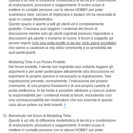
Questo è un sito di diffusione modellistica di tecnica e condivisione
di realizzazioni, procedure e suggerimenti. Il nostro scopo è
mettere in contatto persone con lo stesso HOBBY per poter
scambiarsi idee, cercare di migliorarsi e aiutare chi ha necessità di
aiuto in campo Modellisitco.
Questo spazio è aperto a tutti gli utenti ed è completamente
gratutito. Chiunque può leggere i contenuti del forum di
discussione mentre solo gli utenti registrati possono rispondere a
discussioni già aperte o iniziarne di nuove. Il forum è soggetto ad
alcune regole (
che una volta iscritto si da per certo avere accettato
)
che vanno a cautelare la vita della community e la sensibilità dei
suoi partecipanti:
Modeling Time è un Forum Protetto.
Nel forum protetto, l’utente non registrato può soltanto leggere gli
argomenti e per poter partecipare attivamente alla discussione ed
esprimere le proprie opinioni è necessaria la registrazione. Tale
registrazione prevede, normalmente, l’indicazione del proprio
Username, di una propria Password e di una propria casella di
posta elettronica. In tal modo è possibile attribuire a ciascun autore
la responsabilità per i contenuti inviati ai forum, escludendo così
una corresponsabilità del moderatore che non esercita in questo
caso alcun potere sui testi inseriti.
#
Benvenuto nel forum di Modeling Time.
Questo è un sito di diffusione modellistica di tecnica e condivisione
di realizzazioni, procedure e suggerimenti. Il nostro scopo è
mettere in contatto persone con lo stesso HOBBY per poter