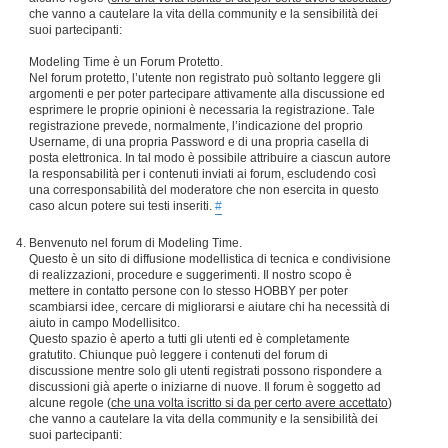
che vanno a cautelare la vita della community e la sensibilità dei
suoi partecipanti:
Modeling Time è un Forum Protetto.
Nel forum protetto, l’utente non registrato può soltanto leggere gli
argomenti e per poter partecipare attivamente alla discussione ed
esprimere le proprie opinioni è necessaria la registrazione. Tale
registrazione prevede, normalmente, l’indicazione del proprio
Username, di una propria Password e di una propria casella di
posta elettronica. In tal modo è possibile attribuire a ciascun autore
la responsabilità per i contenuti inviati ai forum, escludendo così
una corresponsabilità del moderatore che non esercita in questo
caso alcun potere sui testi inseriti.
#
Benvenuto nel forum di Modeling Time.
Questo è un sito di diffusione modellistica di tecnica e condivisione
di realizzazioni, procedure e suggerimenti. Il nostro scopo è
mettere in contatto persone con lo stesso HOBBY per poter
scambiarsi idee, cercare di migliorarsi e aiutare chi ha necessità di
aiuto in campo Modellisitco.
Questo spazio è aperto a tutti gli utenti ed è completamente
gratutito. Chiunque può leggere i contenuti del forum di
discussione mentre solo gli utenti registrati possono rispondere a
discussioni già aperte o iniziarne di nuove. Il forum è soggetto ad
alcune regole (
che una volta iscritto si da per certo avere accettato
)
che vanno a cautelare la vita della community e la sensibilità dei
suoi partecipanti: