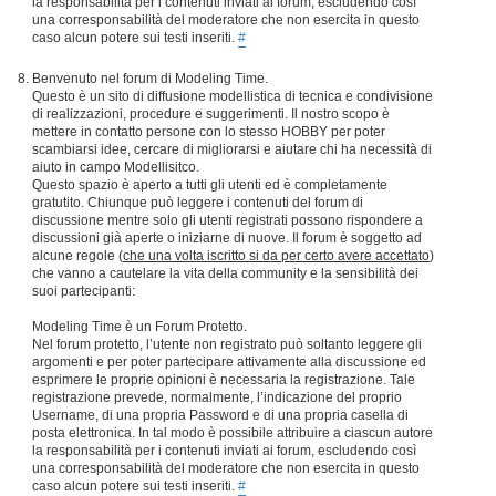
la responsabilità per i contenuti inviati ai forum, escludendo così
una corresponsabilità del moderatore che non esercita in questo
caso alcun potere sui testi inseriti.
#
Benvenuto nel forum di Modeling Time.
Questo è un sito di diffusione modellistica di tecnica e condivisione
di realizzazioni, procedure e suggerimenti. Il nostro scopo è
mettere in contatto persone con lo stesso HOBBY per poter
scambiarsi idee, cercare di migliorarsi e aiutare chi ha necessità di
aiuto in campo Modellisitco.
Questo spazio è aperto a tutti gli utenti ed è completamente
gratutito. Chiunque può leggere i contenuti del forum di
discussione mentre solo gli utenti registrati possono rispondere a
discussioni già aperte o iniziarne di nuove. Il forum è soggetto ad
alcune regole (
che una volta iscritto si da per certo avere accettato
)
che vanno a cautelare la vita della community e la sensibilità dei
suoi partecipanti:
Modeling Time è un Forum Protetto.
Nel forum protetto, l’utente non registrato può soltanto leggere gli
argomenti e per poter partecipare attivamente alla discussione ed
esprimere le proprie opinioni è necessaria la registrazione. Tale
registrazione prevede, normalmente, l’indicazione del proprio
Username, di una propria Password e di una propria casella di
posta elettronica. In tal modo è possibile attribuire a ciascun autore
la responsabilità per i contenuti inviati ai forum, escludendo così
una corresponsabilità del moderatore che non esercita in questo
caso alcun potere sui testi inseriti.
#