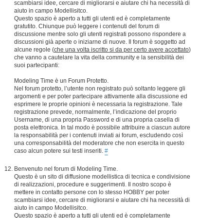
scambiarsi idee, cercare di migliorarsi e aiutare chi ha necessità di
aiuto in campo Modellisitco.
Questo spazio è aperto a tutti gli utenti ed è completamente
gratutito. Chiunque può leggere i contenuti del forum di
discussione mentre solo gli utenti registrati possono rispondere a
discussioni già aperte o iniziarne di nuove. Il forum è soggetto ad
alcune regole (
che una volta iscritto si da per certo avere accettato
)
che vanno a cautelare la vita della community e la sensibilità dei
suoi partecipanti:
Modeling Time è un Forum Protetto.
Nel forum protetto, l’utente non registrato può soltanto leggere gli
argomenti e per poter partecipare attivamente alla discussione ed
esprimere le proprie opinioni è necessaria la registrazione. Tale
registrazione prevede, normalmente, l’indicazione del proprio
Username, di una propria Password e di una propria casella di
posta elettronica. In tal modo è possibile attribuire a ciascun autore
la responsabilità per i contenuti inviati ai forum, escludendo così
una corresponsabilità del moderatore che non esercita in questo
caso alcun potere sui testi inseriti.
#
Benvenuto nel forum di Modeling Time.
Questo è un sito di diffusione modellistica di tecnica e condivisione
di realizzazioni, procedure e suggerimenti. Il nostro scopo è
mettere in contatto persone con lo stesso HOBBY per poter
scambiarsi idee, cercare di migliorarsi e aiutare chi ha necessità di
aiuto in campo Modellisitco.
Questo spazio è aperto a tutti gli utenti ed è completamente