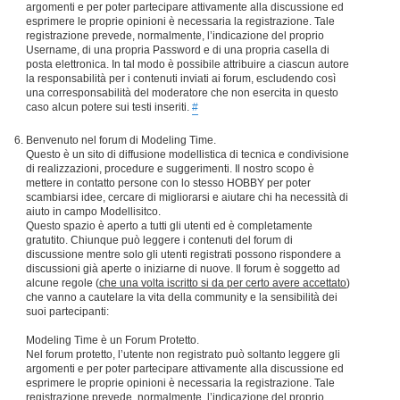
argomenti e per poter partecipare attivamente alla discussione ed
esprimere le proprie opinioni è necessaria la registrazione. Tale
registrazione prevede, normalmente, l’indicazione del proprio
Username, di una propria Password e di una propria casella di
posta elettronica. In tal modo è possibile attribuire a ciascun autore
la responsabilità per i contenuti inviati ai forum, escludendo così
una corresponsabilità del moderatore che non esercita in questo
caso alcun potere sui testi inseriti.
#
Benvenuto nel forum di Modeling Time.
Questo è un sito di diffusione modellistica di tecnica e condivisione
di realizzazioni, procedure e suggerimenti. Il nostro scopo è
mettere in contatto persone con lo stesso HOBBY per poter
scambiarsi idee, cercare di migliorarsi e aiutare chi ha necessità di
aiuto in campo Modellisitco.
Questo spazio è aperto a tutti gli utenti ed è completamente
gratutito. Chiunque può leggere i contenuti del forum di
discussione mentre solo gli utenti registrati possono rispondere a
discussioni già aperte o iniziarne di nuove. Il forum è soggetto ad
alcune regole (
che una volta iscritto si da per certo avere accettato
)
che vanno a cautelare la vita della community e la sensibilità dei
suoi partecipanti:
Modeling Time è un Forum Protetto.
Nel forum protetto, l’utente non registrato può soltanto leggere gli
argomenti e per poter partecipare attivamente alla discussione ed
esprimere le proprie opinioni è necessaria la registrazione. Tale
registrazione prevede, normalmente, l’indicazione del proprio