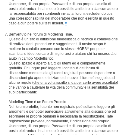
Username, di una propria Password e di una propria casella di
posta elettronica. In tal modo è possibile attribuire a ciascun autore
la responsabilità per i contenuti inviati ai forum, escludendo così
una corresponsabilità del moderatore che non esercita in questo
caso alcun potere sui testi inseriti.
#
Benvenuto nel forum di Modeling Time.
Questo è un sito di diffusione modellistica di tecnica e condivisione
di realizzazioni, procedure e suggerimenti. Il nostro scopo è
mettere in contatto persone con lo stesso HOBBY per poter
scambiarsi idee, cercare di migliorarsi e aiutare chi ha necessità di
aiuto in campo Modellisitco.
Questo spazio è aperto a tutti gli utenti ed è completamente
gratutito. Chiunque può leggere i contenuti del forum di
discussione mentre solo gli utenti registrati possono rispondere a
discussioni già aperte o iniziarne di nuove. Il forum è soggetto ad
alcune regole (
che una volta iscritto si da per certo avere accettato
)
che vanno a cautelare la vita della community e la sensibilità dei
suoi partecipanti:
Modeling Time è un Forum Protetto.
Nel forum protetto, l’utente non registrato può soltanto leggere gli
argomenti e per poter partecipare attivamente alla discussione ed
esprimere le proprie opinioni è necessaria la registrazione. Tale
registrazione prevede, normalmente, l’indicazione del proprio
Username, di una propria Password e di una propria casella di
posta elettronica. In tal modo è possibile attribuire a ciascun autore