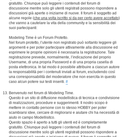
gratutito. Chiunque può leggere i contenuti del forum di
discussione mentre solo gli utenti registrati possono rispondere a
discussioni già aperte o iniziarne di nuove. Il forum è soggetto ad
alcune regole (
che una volta iscritto si da per certo avere accettato
)
che vanno a cautelare la vita della community e la sensibilità dei
suoi partecipanti:
Modeling Time è un Forum Protetto.
Nel forum protetto, l’utente non registrato può soltanto leggere gli
argomenti e per poter partecipare attivamente alla discussione ed
esprimere le proprie opinioni è necessaria la registrazione. Tale
registrazione prevede, normalmente, l’indicazione del proprio
Username, di una propria Password e di una propria casella di
posta elettronica. In tal modo è possibile attribuire a ciascun autore
la responsabilità per i contenuti inviati ai forum, escludendo così
una corresponsabilità del moderatore che non esercita in questo
caso alcun potere sui testi inseriti.
#
Benvenuto nel forum di Modeling Time.
Questo è un sito di diffusione modellistica di tecnica e condivisione
di realizzazioni, procedure e suggerimenti. Il nostro scopo è
mettere in contatto persone con lo stesso HOBBY per poter
scambiarsi idee, cercare di migliorarsi e aiutare chi ha necessità di
aiuto in campo Modellisitco.
Questo spazio è aperto a tutti gli utenti ed è completamente
gratutito. Chiunque può leggere i contenuti del forum di
discussione mentre solo gli utenti registrati possono rispondere a