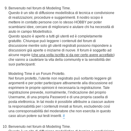
Benvenuto nel forum di Modeling Time.
Questo è un sito di diffusione modellistica di tecnica e condivisione
di realizzazioni, procedure e suggerimenti. Il nostro scopo è
mettere in contatto persone con lo stesso HOBBY per poter
scambiarsi idee, cercare di migliorarsi e aiutare chi ha necessità di
aiuto in campo Modellisitco.
Questo spazio è aperto a tutti gli utenti ed è completamente
gratutito. Chiunque può leggere i contenuti del forum di
discussione mentre solo gli utenti registrati possono rispondere a
discussioni già aperte o iniziarne di nuove. Il forum è soggetto ad
alcune regole (
che una volta iscritto si da per certo avere accettato
)
che vanno a cautelare la vita della community e la sensibilità dei
suoi partecipanti:
Modeling Time è un Forum Protetto.
Nel forum protetto, l’utente non registrato può soltanto leggere gli
argomenti e per poter partecipare attivamente alla discussione ed
esprimere le proprie opinioni è necessaria la registrazione. Tale
registrazione prevede, normalmente, l’indicazione del proprio
Username, di una propria Password e di una propria casella di
posta elettronica. In tal modo è possibile attribuire a ciascun autore
la responsabilità per i contenuti inviati ai forum, escludendo così
una corresponsabilità del moderatore che non esercita in questo
caso alcun potere sui testi inseriti.
#
Benvenuto nel forum di Modeling Time.