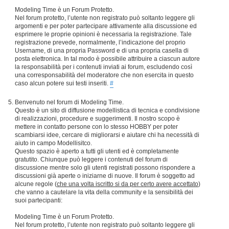
Modeling Time è un Forum Protetto.
Nel forum protetto, l’utente non registrato può soltanto leggere gli
argomenti e per poter partecipare attivamente alla discussione ed
esprimere le proprie opinioni è necessaria la registrazione. Tale
registrazione prevede, normalmente, l’indicazione del proprio
Username, di una propria Password e di una propria casella di
posta elettronica. In tal modo è possibile attribuire a ciascun autore
la responsabilità per i contenuti inviati ai forum, escludendo così
una corresponsabilità del moderatore che non esercita in questo
caso alcun potere sui testi inseriti.
#
Benvenuto nel forum di Modeling Time.
Questo è un sito di diffusione modellistica di tecnica e condivisione
di realizzazioni, procedure e suggerimenti. Il nostro scopo è
mettere in contatto persone con lo stesso HOBBY per poter
scambiarsi idee, cercare di migliorarsi e aiutare chi ha necessità di
aiuto in campo Modellisitco.
Questo spazio è aperto a tutti gli utenti ed è completamente
gratutito. Chiunque può leggere i contenuti del forum di
discussione mentre solo gli utenti registrati possono rispondere a
discussioni già aperte o iniziarne di nuove. Il forum è soggetto ad
alcune regole (
che una volta iscritto si da per certo avere accettato
)
che vanno a cautelare la vita della community e la sensibilità dei
suoi partecipanti:
Modeling Time è un Forum Protetto.
Nel forum protetto, l’utente non registrato può soltanto leggere gli