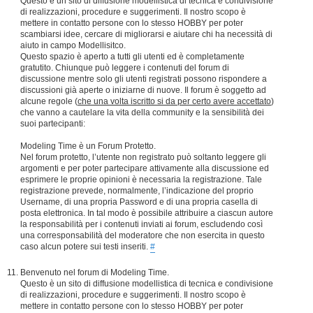
Questo è un sito di diffusione modellistica di tecnica e condivisione
di realizzazioni, procedure e suggerimenti. Il nostro scopo è
mettere in contatto persone con lo stesso HOBBY per poter
scambiarsi idee, cercare di migliorarsi e aiutare chi ha necessità di
aiuto in campo Modellisitco.
Questo spazio è aperto a tutti gli utenti ed è completamente
gratutito. Chiunque può leggere i contenuti del forum di
discussione mentre solo gli utenti registrati possono rispondere a
discussioni già aperte o iniziarne di nuove. Il forum è soggetto ad
alcune regole (
che una volta iscritto si da per certo avere accettato
)
che vanno a cautelare la vita della community e la sensibilità dei
suoi partecipanti:
Modeling Time è un Forum Protetto.
Nel forum protetto, l’utente non registrato può soltanto leggere gli
argomenti e per poter partecipare attivamente alla discussione ed
esprimere le proprie opinioni è necessaria la registrazione. Tale
registrazione prevede, normalmente, l’indicazione del proprio
Username, di una propria Password e di una propria casella di
posta elettronica. In tal modo è possibile attribuire a ciascun autore
la responsabilità per i contenuti inviati ai forum, escludendo così
una corresponsabilità del moderatore che non esercita in questo
caso alcun potere sui testi inseriti.
#
Benvenuto nel forum di Modeling Time.
Questo è un sito di diffusione modellistica di tecnica e condivisione
di realizzazioni, procedure e suggerimenti. Il nostro scopo è
mettere in contatto persone con lo stesso HOBBY per poter