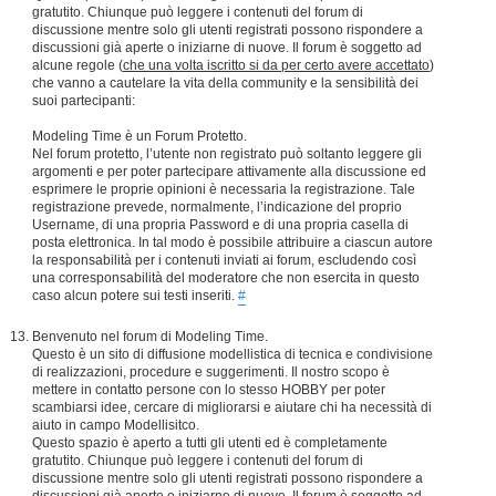
gratutito. Chiunque può leggere i contenuti del forum di
discussione mentre solo gli utenti registrati possono rispondere a
discussioni già aperte o iniziarne di nuove. Il forum è soggetto ad
alcune regole (
che una volta iscritto si da per certo avere accettato
)
che vanno a cautelare la vita della community e la sensibilità dei
suoi partecipanti:
Modeling Time è un Forum Protetto.
Nel forum protetto, l’utente non registrato può soltanto leggere gli
argomenti e per poter partecipare attivamente alla discussione ed
esprimere le proprie opinioni è necessaria la registrazione. Tale
registrazione prevede, normalmente, l’indicazione del proprio
Username, di una propria Password e di una propria casella di
posta elettronica. In tal modo è possibile attribuire a ciascun autore
la responsabilità per i contenuti inviati ai forum, escludendo così
una corresponsabilità del moderatore che non esercita in questo
caso alcun potere sui testi inseriti.
#
Benvenuto nel forum di Modeling Time.
Questo è un sito di diffusione modellistica di tecnica e condivisione
di realizzazioni, procedure e suggerimenti. Il nostro scopo è
mettere in contatto persone con lo stesso HOBBY per poter
scambiarsi idee, cercare di migliorarsi e aiutare chi ha necessità di
aiuto in campo Modellisitco.
Questo spazio è aperto a tutti gli utenti ed è completamente
gratutito. Chiunque può leggere i contenuti del forum di
discussione mentre solo gli utenti registrati possono rispondere a