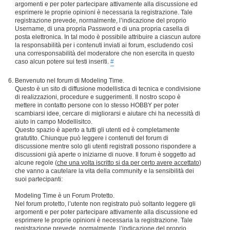
argomenti e per poter partecipare attivamente alla discussione ed
esprimere le proprie opinioni è necessaria la registrazione. Tale
registrazione prevede, normalmente, l’indicazione del proprio
Username, di una propria Password e di una propria casella di
posta elettronica. In tal modo è possibile attribuire a ciascun autore
la responsabilità per i contenuti inviati ai forum, escludendo così
una corresponsabilità del moderatore che non esercita in questo
caso alcun potere sui testi inseriti.
#
Benvenuto nel forum di Modeling Time.
Questo è un sito di diffusione modellistica di tecnica e condivisione
di realizzazioni, procedure e suggerimenti. Il nostro scopo è
mettere in contatto persone con lo stesso HOBBY per poter
scambiarsi idee, cercare di migliorarsi e aiutare chi ha necessità di
aiuto in campo Modellisitco.
Questo spazio è aperto a tutti gli utenti ed è completamente
gratutito. Chiunque può leggere i contenuti del forum di
discussione mentre solo gli utenti registrati possono rispondere a
discussioni già aperte o iniziarne di nuove. Il forum è soggetto ad
alcune regole (
che una volta iscritto si da per certo avere accettato
)
che vanno a cautelare la vita della community e la sensibilità dei
suoi partecipanti:
Modeling Time è un Forum Protetto.
Nel forum protetto, l’utente non registrato può soltanto leggere gli
argomenti e per poter partecipare attivamente alla discussione ed
esprimere le proprie opinioni è necessaria la registrazione. Tale
registrazione prevede, normalmente, l’indicazione del proprio