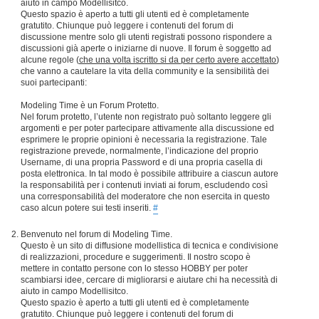
aiuto in campo Modellisitco.
Questo spazio è aperto a tutti gli utenti ed è completamente
gratutito. Chiunque può leggere i contenuti del forum di
discussione mentre solo gli utenti registrati possono rispondere a
discussioni già aperte o iniziarne di nuove. Il forum è soggetto ad
alcune regole (
che una volta iscritto si da per certo avere accettato
)
che vanno a cautelare la vita della community e la sensibilità dei
suoi partecipanti:
Modeling Time è un Forum Protetto.
Nel forum protetto, l’utente non registrato può soltanto leggere gli
argomenti e per poter partecipare attivamente alla discussione ed
esprimere le proprie opinioni è necessaria la registrazione. Tale
registrazione prevede, normalmente, l’indicazione del proprio
Username, di una propria Password e di una propria casella di
posta elettronica. In tal modo è possibile attribuire a ciascun autore
la responsabilità per i contenuti inviati ai forum, escludendo così
una corresponsabilità del moderatore che non esercita in questo
caso alcun potere sui testi inseriti.
#
Benvenuto nel forum di Modeling Time.
Questo è un sito di diffusione modellistica di tecnica e condivisione
di realizzazioni, procedure e suggerimenti. Il nostro scopo è
mettere in contatto persone con lo stesso HOBBY per poter
scambiarsi idee, cercare di migliorarsi e aiutare chi ha necessità di
aiuto in campo Modellisitco.
Questo spazio è aperto a tutti gli utenti ed è completamente
gratutito. Chiunque può leggere i contenuti del forum di