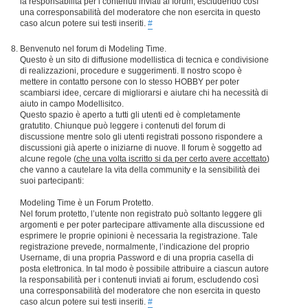
la responsabilità per i contenuti inviati ai forum, escludendo così
una corresponsabilità del moderatore che non esercita in questo
caso alcun potere sui testi inseriti.
#
Benvenuto nel forum di Modeling Time.
Questo è un sito di diffusione modellistica di tecnica e condivisione
di realizzazioni, procedure e suggerimenti. Il nostro scopo è
mettere in contatto persone con lo stesso HOBBY per poter
scambiarsi idee, cercare di migliorarsi e aiutare chi ha necessità di
aiuto in campo Modellisitco.
Questo spazio è aperto a tutti gli utenti ed è completamente
gratutito. Chiunque può leggere i contenuti del forum di
discussione mentre solo gli utenti registrati possono rispondere a
discussioni già aperte o iniziarne di nuove. Il forum è soggetto ad
alcune regole (
che una volta iscritto si da per certo avere accettato
)
che vanno a cautelare la vita della community e la sensibilità dei
suoi partecipanti:
Modeling Time è un Forum Protetto.
Nel forum protetto, l’utente non registrato può soltanto leggere gli
argomenti e per poter partecipare attivamente alla discussione ed
esprimere le proprie opinioni è necessaria la registrazione. Tale
registrazione prevede, normalmente, l’indicazione del proprio
Username, di una propria Password e di una propria casella di
posta elettronica. In tal modo è possibile attribuire a ciascun autore
la responsabilità per i contenuti inviati ai forum, escludendo così
una corresponsabilità del moderatore che non esercita in questo
caso alcun potere sui testi inseriti.
#