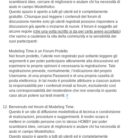
scambiarsi idee, cercare di migliorarsi e aiutare chi ha necessità di
aiuto in campo Modellisitco.
Questo spazio è aperto a tutti gli utenti ed è completamente
gratutito. Chiunque può leggere i contenuti del forum di
discussione mentre solo gli utenti registrati possono rispondere a
discussioni già aperte o iniziarne di nuove. Il forum è soggetto ad
alcune regole (
che una volta iscritto si da per certo avere accettato
)
che vanno a cautelare la vita della community e la sensibilità dei
suoi partecipanti:
Modeling Time è un Forum Protetto.
Nel forum protetto, l’utente non registrato può soltanto leggere gli
argomenti e per poter partecipare attivamente alla discussione ed
esprimere le proprie opinioni è necessaria la registrazione. Tale
registrazione prevede, normalmente, l’indicazione del proprio
Username, di una propria Password e di una propria casella di
posta elettronica. In tal modo è possibile attribuire a ciascun autore
la responsabilità per i contenuti inviati ai forum, escludendo così
una corresponsabilità del moderatore che non esercita in questo
caso alcun potere sui testi inseriti.
#
Benvenuto nel forum di Modeling Time.
Questo è un sito di diffusione modellistica di tecnica e condivisione
di realizzazioni, procedure e suggerimenti. Il nostro scopo è
mettere in contatto persone con lo stesso HOBBY per poter
scambiarsi idee, cercare di migliorarsi e aiutare chi ha necessità di
aiuto in campo Modellisitco.
Questo spazio è aperto a tutti gli utenti ed è completamente