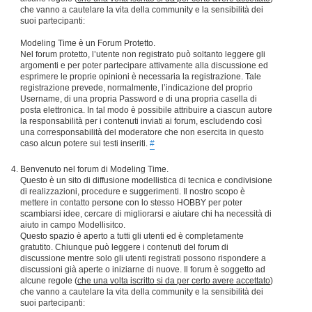
che vanno a cautelare la vita della community e la sensibilità dei
suoi partecipanti:
Modeling Time è un Forum Protetto.
Nel forum protetto, l’utente non registrato può soltanto leggere gli
argomenti e per poter partecipare attivamente alla discussione ed
esprimere le proprie opinioni è necessaria la registrazione. Tale
registrazione prevede, normalmente, l’indicazione del proprio
Username, di una propria Password e di una propria casella di
posta elettronica. In tal modo è possibile attribuire a ciascun autore
la responsabilità per i contenuti inviati ai forum, escludendo così
una corresponsabilità del moderatore che non esercita in questo
caso alcun potere sui testi inseriti.
#
Benvenuto nel forum di Modeling Time.
Questo è un sito di diffusione modellistica di tecnica e condivisione
di realizzazioni, procedure e suggerimenti. Il nostro scopo è
mettere in contatto persone con lo stesso HOBBY per poter
scambiarsi idee, cercare di migliorarsi e aiutare chi ha necessità di
aiuto in campo Modellisitco.
Questo spazio è aperto a tutti gli utenti ed è completamente
gratutito. Chiunque può leggere i contenuti del forum di
discussione mentre solo gli utenti registrati possono rispondere a
discussioni già aperte o iniziarne di nuove. Il forum è soggetto ad
alcune regole (
che una volta iscritto si da per certo avere accettato
)
che vanno a cautelare la vita della community e la sensibilità dei
suoi partecipanti: