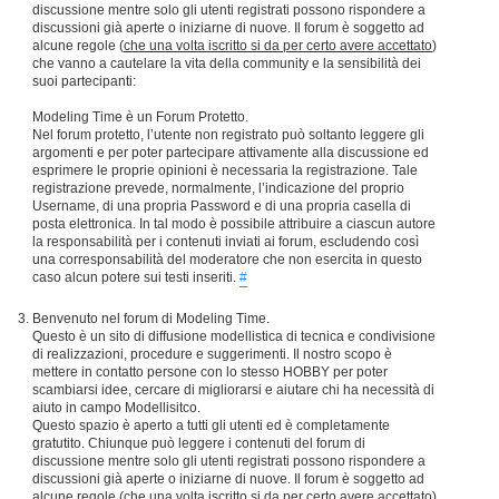
discussione mentre solo gli utenti registrati possono rispondere a
discussioni già aperte o iniziarne di nuove. Il forum è soggetto ad
alcune regole (
che una volta iscritto si da per certo avere accettato
)
che vanno a cautelare la vita della community e la sensibilità dei
suoi partecipanti:
Modeling Time è un Forum Protetto.
Nel forum protetto, l’utente non registrato può soltanto leggere gli
argomenti e per poter partecipare attivamente alla discussione ed
esprimere le proprie opinioni è necessaria la registrazione. Tale
registrazione prevede, normalmente, l’indicazione del proprio
Username, di una propria Password e di una propria casella di
posta elettronica. In tal modo è possibile attribuire a ciascun autore
la responsabilità per i contenuti inviati ai forum, escludendo così
una corresponsabilità del moderatore che non esercita in questo
caso alcun potere sui testi inseriti.
#
Benvenuto nel forum di Modeling Time.
Questo è un sito di diffusione modellistica di tecnica e condivisione
di realizzazioni, procedure e suggerimenti. Il nostro scopo è
mettere in contatto persone con lo stesso HOBBY per poter
scambiarsi idee, cercare di migliorarsi e aiutare chi ha necessità di
aiuto in campo Modellisitco.
Questo spazio è aperto a tutti gli utenti ed è completamente
gratutito. Chiunque può leggere i contenuti del forum di
discussione mentre solo gli utenti registrati possono rispondere a
discussioni già aperte o iniziarne di nuove. Il forum è soggetto ad
alcune regole (
che una volta iscritto si da per certo avere accettato
)