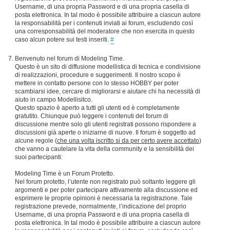
Username, di una propria Password e di una propria casella di
posta elettronica. In tal modo è possibile attribuire a ciascun autore
la responsabilità per i contenuti inviati ai forum, escludendo così
una corresponsabilità del moderatore che non esercita in questo
caso alcun potere sui testi inseriti.
#
Benvenuto nel forum di Modeling Time.
Questo è un sito di diffusione modellistica di tecnica e condivisione
di realizzazioni, procedure e suggerimenti. Il nostro scopo è
mettere in contatto persone con lo stesso HOBBY per poter
scambiarsi idee, cercare di migliorarsi e aiutare chi ha necessità di
aiuto in campo Modellisitco.
Questo spazio è aperto a tutti gli utenti ed è completamente
gratutito. Chiunque può leggere i contenuti del forum di
discussione mentre solo gli utenti registrati possono rispondere a
discussioni già aperte o iniziarne di nuove. Il forum è soggetto ad
alcune regole (
che una volta iscritto si da per certo avere accettato
)
che vanno a cautelare la vita della community e la sensibilità dei
suoi partecipanti:
Modeling Time è un Forum Protetto.
Nel forum protetto, l’utente non registrato può soltanto leggere gli
argomenti e per poter partecipare attivamente alla discussione ed
esprimere le proprie opinioni è necessaria la registrazione. Tale
registrazione prevede, normalmente, l’indicazione del proprio
Username, di una propria Password e di una propria casella di
posta elettronica. In tal modo è possibile attribuire a ciascun autore