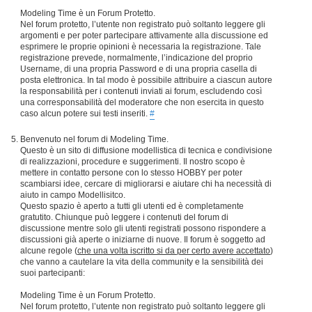
Modeling Time è un Forum Protetto.
Nel forum protetto, l’utente non registrato può soltanto leggere gli
argomenti e per poter partecipare attivamente alla discussione ed
esprimere le proprie opinioni è necessaria la registrazione. Tale
registrazione prevede, normalmente, l’indicazione del proprio
Username, di una propria Password e di una propria casella di
posta elettronica. In tal modo è possibile attribuire a ciascun autore
la responsabilità per i contenuti inviati ai forum, escludendo così
una corresponsabilità del moderatore che non esercita in questo
caso alcun potere sui testi inseriti.
#
Benvenuto nel forum di Modeling Time.
Questo è un sito di diffusione modellistica di tecnica e condivisione
di realizzazioni, procedure e suggerimenti. Il nostro scopo è
mettere in contatto persone con lo stesso HOBBY per poter
scambiarsi idee, cercare di migliorarsi e aiutare chi ha necessità di
aiuto in campo Modellisitco.
Questo spazio è aperto a tutti gli utenti ed è completamente
gratutito. Chiunque può leggere i contenuti del forum di
discussione mentre solo gli utenti registrati possono rispondere a
discussioni già aperte o iniziarne di nuove. Il forum è soggetto ad
alcune regole (
che una volta iscritto si da per certo avere accettato
)
che vanno a cautelare la vita della community e la sensibilità dei
suoi partecipanti:
Modeling Time è un Forum Protetto.
Nel forum protetto, l’utente non registrato può soltanto leggere gli