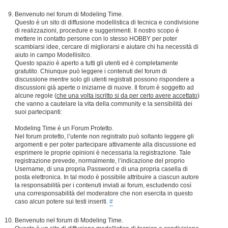
Benvenuto nel forum di Modeling Time.
Questo è un sito di diffusione modellistica di tecnica e condivisione
di realizzazioni, procedure e suggerimenti. Il nostro scopo è
mettere in contatto persone con lo stesso HOBBY per poter
scambiarsi idee, cercare di migliorarsi e aiutare chi ha necessità di
aiuto in campo Modellisitco.
Questo spazio è aperto a tutti gli utenti ed è completamente
gratutito. Chiunque può leggere i contenuti del forum di
discussione mentre solo gli utenti registrati possono rispondere a
discussioni già aperte o iniziarne di nuove. Il forum è soggetto ad
alcune regole (
che una volta iscritto si da per certo avere accettato
)
che vanno a cautelare la vita della community e la sensibilità dei
suoi partecipanti:
Modeling Time è un Forum Protetto.
Nel forum protetto, l’utente non registrato può soltanto leggere gli
argomenti e per poter partecipare attivamente alla discussione ed
esprimere le proprie opinioni è necessaria la registrazione. Tale
registrazione prevede, normalmente, l’indicazione del proprio
Username, di una propria Password e di una propria casella di
posta elettronica. In tal modo è possibile attribuire a ciascun autore
la responsabilità per i contenuti inviati ai forum, escludendo così
una corresponsabilità del moderatore che non esercita in questo
caso alcun potere sui testi inseriti.
#
Benvenuto nel forum di Modeling Time.