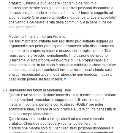
gratutito. Chiunque può leggere i contenuti del forum di
discussione mentre solo gli utenti registrati possono rispondere a
discussioni già aperte o iniziarne di nuove. Il forum è soggetto ad
alcune regole (
che una volta iscritto si da per certo avere accettato
)
che vanno a cautelare la vita della community e la sensibilità dei
suoi partecipanti:
Modeling Time è un Forum Protetto.
Nel forum protetto, l’utente non registrato può soltanto leggere gli
argomenti e per poter partecipare attivamente alla discussione ed
esprimere le proprie opinioni è necessaria la registrazione. Tale
registrazione prevede, normalmente, l’indicazione del proprio
Username, di una propria Password e di una propria casella di
posta elettronica. In tal modo è possibile attribuire a ciascun autore
la responsabilità per i contenuti inviati ai forum, escludendo così
una corresponsabilità del moderatore che non esercita in questo
caso alcun potere sui testi inseriti.
#
Benvenuto nel forum di Modeling Time.
Questo è un sito di diffusione modellistica di tecnica e condivisione
di realizzazioni, procedure e suggerimenti. Il nostro scopo è
mettere in contatto persone con lo stesso HOBBY per poter
scambiarsi idee, cercare di migliorarsi e aiutare chi ha necessità di
aiuto in campo Modellisitco.
Questo spazio è aperto a tutti gli utenti ed è completamente
gratutito. Chiunque può leggere i contenuti del forum di
discussione mentre solo gli utenti registrati possono rispondere a