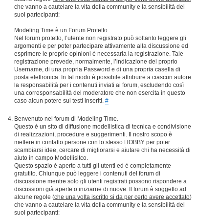
che vanno a cautelare la vita della community e la sensibilità dei
suoi partecipanti:
Modeling Time è un Forum Protetto.
Nel forum protetto, l’utente non registrato può soltanto leggere gli
argomenti e per poter partecipare attivamente alla discussione ed
esprimere le proprie opinioni è necessaria la registrazione. Tale
registrazione prevede, normalmente, l’indicazione del proprio
Username, di una propria Password e di una propria casella di
posta elettronica. In tal modo è possibile attribuire a ciascun autore
la responsabilità per i contenuti inviati ai forum, escludendo così
una corresponsabilità del moderatore che non esercita in questo
caso alcun potere sui testi inseriti.
#
Benvenuto nel forum di Modeling Time.
Questo è un sito di diffusione modellistica di tecnica e condivisione
di realizzazioni, procedure e suggerimenti. Il nostro scopo è
mettere in contatto persone con lo stesso HOBBY per poter
scambiarsi idee, cercare di migliorarsi e aiutare chi ha necessità di
aiuto in campo Modellisitco.
Questo spazio è aperto a tutti gli utenti ed è completamente
gratutito. Chiunque può leggere i contenuti del forum di
discussione mentre solo gli utenti registrati possono rispondere a
discussioni già aperte o iniziarne di nuove. Il forum è soggetto ad
alcune regole (
che una volta iscritto si da per certo avere accettato
)
che vanno a cautelare la vita della community e la sensibilità dei
suoi partecipanti: