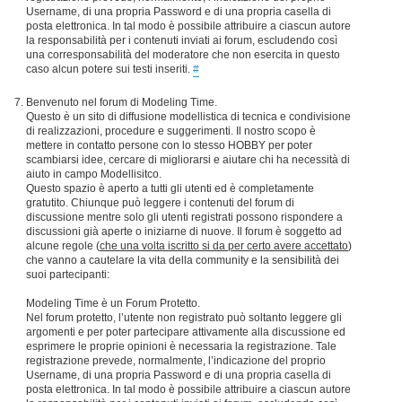
Username, di una propria Password e di una propria casella di
posta elettronica. In tal modo è possibile attribuire a ciascun autore
la responsabilità per i contenuti inviati ai forum, escludendo così
una corresponsabilità del moderatore che non esercita in questo
caso alcun potere sui testi inseriti.
#
Benvenuto nel forum di Modeling Time.
Questo è un sito di diffusione modellistica di tecnica e condivisione
di realizzazioni, procedure e suggerimenti. Il nostro scopo è
mettere in contatto persone con lo stesso HOBBY per poter
scambiarsi idee, cercare di migliorarsi e aiutare chi ha necessità di
aiuto in campo Modellisitco.
Questo spazio è aperto a tutti gli utenti ed è completamente
gratutito. Chiunque può leggere i contenuti del forum di
discussione mentre solo gli utenti registrati possono rispondere a
discussioni già aperte o iniziarne di nuove. Il forum è soggetto ad
alcune regole (
che una volta iscritto si da per certo avere accettato
)
che vanno a cautelare la vita della community e la sensibilità dei
suoi partecipanti:
Modeling Time è un Forum Protetto.
Nel forum protetto, l’utente non registrato può soltanto leggere gli
argomenti e per poter partecipare attivamente alla discussione ed
esprimere le proprie opinioni è necessaria la registrazione. Tale
registrazione prevede, normalmente, l’indicazione del proprio
Username, di una propria Password e di una propria casella di
posta elettronica. In tal modo è possibile attribuire a ciascun autore