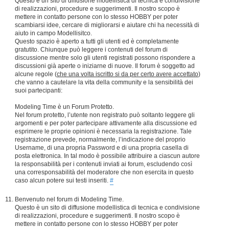
Questo è un sito di diffusione modellistica di tecnica e condivisione
di realizzazioni, procedure e suggerimenti. Il nostro scopo è
mettere in contatto persone con lo stesso HOBBY per poter
scambiarsi idee, cercare di migliorarsi e aiutare chi ha necessità di
aiuto in campo Modellisitco.
Questo spazio è aperto a tutti gli utenti ed è completamente
gratutito. Chiunque può leggere i contenuti del forum di
discussione mentre solo gli utenti registrati possono rispondere a
discussioni già aperte o iniziarne di nuove. Il forum è soggetto ad
alcune regole (
che una volta iscritto si da per certo avere accettato
)
che vanno a cautelare la vita della community e la sensibilità dei
suoi partecipanti:
Modeling Time è un Forum Protetto.
Nel forum protetto, l’utente non registrato può soltanto leggere gli
argomenti e per poter partecipare attivamente alla discussione ed
esprimere le proprie opinioni è necessaria la registrazione. Tale
registrazione prevede, normalmente, l’indicazione del proprio
Username, di una propria Password e di una propria casella di
posta elettronica. In tal modo è possibile attribuire a ciascun autore
la responsabilità per i contenuti inviati ai forum, escludendo così
una corresponsabilità del moderatore che non esercita in questo
caso alcun potere sui testi inseriti.
#
Benvenuto nel forum di Modeling Time.
Questo è un sito di diffusione modellistica di tecnica e condivisione
di realizzazioni, procedure e suggerimenti. Il nostro scopo è
mettere in contatto persone con lo stesso HOBBY per poter