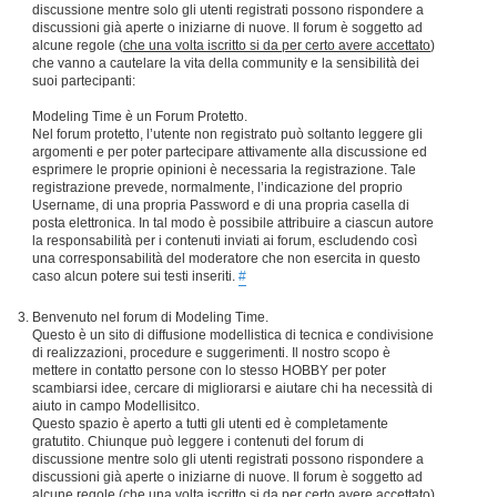
discussione mentre solo gli utenti registrati possono rispondere a
discussioni già aperte o iniziarne di nuove. Il forum è soggetto ad
alcune regole (
che una volta iscritto si da per certo avere accettato
)
che vanno a cautelare la vita della community e la sensibilità dei
suoi partecipanti:
Modeling Time è un Forum Protetto.
Nel forum protetto, l’utente non registrato può soltanto leggere gli
argomenti e per poter partecipare attivamente alla discussione ed
esprimere le proprie opinioni è necessaria la registrazione. Tale
registrazione prevede, normalmente, l’indicazione del proprio
Username, di una propria Password e di una propria casella di
posta elettronica. In tal modo è possibile attribuire a ciascun autore
la responsabilità per i contenuti inviati ai forum, escludendo così
una corresponsabilità del moderatore che non esercita in questo
caso alcun potere sui testi inseriti.
#
Benvenuto nel forum di Modeling Time.
Questo è un sito di diffusione modellistica di tecnica e condivisione
di realizzazioni, procedure e suggerimenti. Il nostro scopo è
mettere in contatto persone con lo stesso HOBBY per poter
scambiarsi idee, cercare di migliorarsi e aiutare chi ha necessità di
aiuto in campo Modellisitco.
Questo spazio è aperto a tutti gli utenti ed è completamente
gratutito. Chiunque può leggere i contenuti del forum di
discussione mentre solo gli utenti registrati possono rispondere a
discussioni già aperte o iniziarne di nuove. Il forum è soggetto ad
alcune regole (
che una volta iscritto si da per certo avere accettato
)