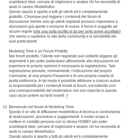
scambiarsi idee, cercare di migliorarsi e aiutare chi ha necessità di
aiuto in campo Modellisitco.
Questo spazio è aperto a tutti gli utenti ed è completamente
gratutito. Chiunque può leggere i contenuti del forum di
discussione mentre solo gli utenti registrati possono rispondere a
discussioni già aperte o iniziarne di nuove. Il forum è soggetto ad
alcune regole (
che una volta iscritto si da per certo avere accettato
)
che vanno a cautelare la vita della community e la sensibilità dei
suoi partecipanti:
Modeling Time è un Forum Protetto.
Nel forum protetto, l’utente non registrato può soltanto leggere gli
argomenti e per poter partecipare attivamente alla discussione ed
esprimere le proprie opinioni è necessaria la registrazione. Tale
registrazione prevede, normalmente, l’indicazione del proprio
Username, di una propria Password e di una propria casella di
posta elettronica. In tal modo è possibile attribuire a ciascun autore
la responsabilità per i contenuti inviati ai forum, escludendo così
una corresponsabilità del moderatore che non esercita in questo
caso alcun potere sui testi inseriti.
#
Benvenuto nel forum di Modeling Time.
Questo è un sito di diffusione modellistica di tecnica e condivisione
di realizzazioni, procedure e suggerimenti. Il nostro scopo è
mettere in contatto persone con lo stesso HOBBY per poter
scambiarsi idee, cercare di migliorarsi e aiutare chi ha necessità di
aiuto in campo Modellisitco.
Questo spazio è aperto a tutti gli utenti ed è completamente