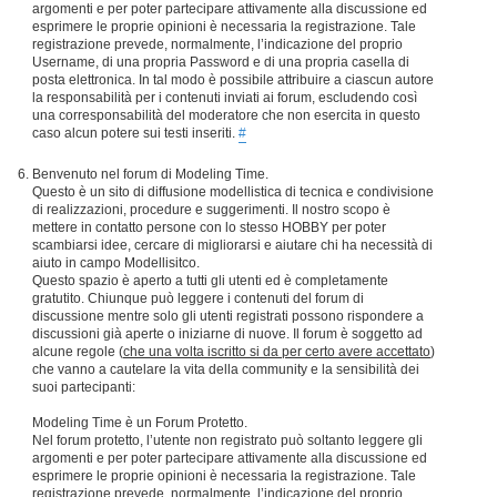
argomenti e per poter partecipare attivamente alla discussione ed
esprimere le proprie opinioni è necessaria la registrazione. Tale
registrazione prevede, normalmente, l’indicazione del proprio
Username, di una propria Password e di una propria casella di
posta elettronica. In tal modo è possibile attribuire a ciascun autore
la responsabilità per i contenuti inviati ai forum, escludendo così
una corresponsabilità del moderatore che non esercita in questo
caso alcun potere sui testi inseriti.
#
Benvenuto nel forum di Modeling Time.
Questo è un sito di diffusione modellistica di tecnica e condivisione
di realizzazioni, procedure e suggerimenti. Il nostro scopo è
mettere in contatto persone con lo stesso HOBBY per poter
scambiarsi idee, cercare di migliorarsi e aiutare chi ha necessità di
aiuto in campo Modellisitco.
Questo spazio è aperto a tutti gli utenti ed è completamente
gratutito. Chiunque può leggere i contenuti del forum di
discussione mentre solo gli utenti registrati possono rispondere a
discussioni già aperte o iniziarne di nuove. Il forum è soggetto ad
alcune regole (
che una volta iscritto si da per certo avere accettato
)
che vanno a cautelare la vita della community e la sensibilità dei
suoi partecipanti:
Modeling Time è un Forum Protetto.
Nel forum protetto, l’utente non registrato può soltanto leggere gli
argomenti e per poter partecipare attivamente alla discussione ed
esprimere le proprie opinioni è necessaria la registrazione. Tale
registrazione prevede, normalmente, l’indicazione del proprio