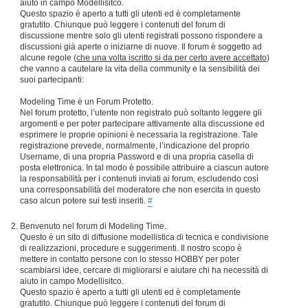
aiuto in campo Modellisitco.
Questo spazio è aperto a tutti gli utenti ed è completamente
gratutito. Chiunque può leggere i contenuti del forum di
discussione mentre solo gli utenti registrati possono rispondere a
discussioni già aperte o iniziarne di nuove. Il forum è soggetto ad
alcune regole (
che una volta iscritto si da per certo avere accettato
)
che vanno a cautelare la vita della community e la sensibilità dei
suoi partecipanti:
Modeling Time è un Forum Protetto.
Nel forum protetto, l’utente non registrato può soltanto leggere gli
argomenti e per poter partecipare attivamente alla discussione ed
esprimere le proprie opinioni è necessaria la registrazione. Tale
registrazione prevede, normalmente, l’indicazione del proprio
Username, di una propria Password e di una propria casella di
posta elettronica. In tal modo è possibile attribuire a ciascun autore
la responsabilità per i contenuti inviati ai forum, escludendo così
una corresponsabilità del moderatore che non esercita in questo
caso alcun potere sui testi inseriti.
#
Benvenuto nel forum di Modeling Time.
Questo è un sito di diffusione modellistica di tecnica e condivisione
di realizzazioni, procedure e suggerimenti. Il nostro scopo è
mettere in contatto persone con lo stesso HOBBY per poter
scambiarsi idee, cercare di migliorarsi e aiutare chi ha necessità di
aiuto in campo Modellisitco.
Questo spazio è aperto a tutti gli utenti ed è completamente
gratutito. Chiunque può leggere i contenuti del forum di