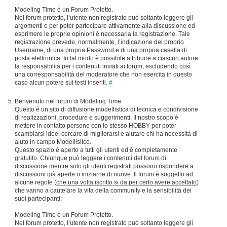
Modeling Time è un Forum Protetto.
Nel forum protetto, l’utente non registrato può soltanto leggere gli
argomenti e per poter partecipare attivamente alla discussione ed
esprimere le proprie opinioni è necessaria la registrazione. Tale
registrazione prevede, normalmente, l’indicazione del proprio
Username, di una propria Password e di una propria casella di
posta elettronica. In tal modo è possibile attribuire a ciascun autore
la responsabilità per i contenuti inviati ai forum, escludendo così
una corresponsabilità del moderatore che non esercita in questo
caso alcun potere sui testi inseriti.
#
Benvenuto nel forum di Modeling Time.
Questo è un sito di diffusione modellistica di tecnica e condivisione
di realizzazioni, procedure e suggerimenti. Il nostro scopo è
mettere in contatto persone con lo stesso HOBBY per poter
scambiarsi idee, cercare di migliorarsi e aiutare chi ha necessità di
aiuto in campo Modellisitco.
Questo spazio è aperto a tutti gli utenti ed è completamente
gratutito. Chiunque può leggere i contenuti del forum di
discussione mentre solo gli utenti registrati possono rispondere a
discussioni già aperte o iniziarne di nuove. Il forum è soggetto ad
alcune regole (
che una volta iscritto si da per certo avere accettato
)
che vanno a cautelare la vita della community e la sensibilità dei
suoi partecipanti:
Modeling Time è un Forum Protetto.
Nel forum protetto, l’utente non registrato può soltanto leggere gli