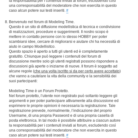
la responsabilità per i contenuti inviati ai forum, escludendo così
una corresponsabilità del moderatore che non esercita in questo
caso alcun potere sui testi inseriti.
#
Benvenuto nel forum di Modeling Time.
Questo è un sito di diffusione modellistica di tecnica e condivisione
di realizzazioni, procedure e suggerimenti. Il nostro scopo è
mettere in contatto persone con lo stesso HOBBY per poter
scambiarsi idee, cercare di migliorarsi e aiutare chi ha necessità di
aiuto in campo Modellisitco.
Questo spazio è aperto a tutti gli utenti ed è completamente
gratutito. Chiunque può leggere i contenuti del forum di
discussione mentre solo gli utenti registrati possono rispondere a
discussioni già aperte o iniziarne di nuove. Il forum è soggetto ad
alcune regole (
che una volta iscritto si da per certo avere accettato
)
che vanno a cautelare la vita della community e la sensibilità dei
suoi partecipanti:
Modeling Time è un Forum Protetto.
Nel forum protetto, l’utente non registrato può soltanto leggere gli
argomenti e per poter partecipare attivamente alla discussione ed
esprimere le proprie opinioni è necessaria la registrazione. Tale
registrazione prevede, normalmente, l’indicazione del proprio
Username, di una propria Password e di una propria casella di
posta elettronica. In tal modo è possibile attribuire a ciascun autore
la responsabilità per i contenuti inviati ai forum, escludendo così
una corresponsabilità del moderatore che non esercita in questo
caso alcun potere sui testi inseriti.
#