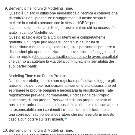
Benvenuto nel forum di Modeling Time.
Questo è un sito di diffusione modellistica di tecnica e condivisione
di realizzazioni, procedure e suggerimenti. Il nostro scopo è
mettere in contatto persone con lo stesso HOBBY per poter
scambiarsi idee, cercare di migliorarsi e aiutare chi ha necessità di
aiuto in campo Modellisitco.
Questo spazio è aperto a tutti gli utenti ed è completamente
gratutito. Chiunque può leggere i contenuti del forum di
discussione mentre solo gli utenti registrati possono rispondere a
discussioni già aperte o iniziarne di nuove. Il forum è soggetto ad
alcune regole (
che una volta iscritto si da per certo avere accettato
)
che vanno a cautelare la vita della community e la sensibilità dei
suoi partecipanti:
Modeling Time è un Forum Protetto.
Nel forum protetto, l’utente non registrato può soltanto leggere gli
argomenti e per poter partecipare attivamente alla discussione ed
esprimere le proprie opinioni è necessaria la registrazione. Tale
registrazione prevede, normalmente, l’indicazione del proprio
Username, di una propria Password e di una propria casella di
posta elettronica. In tal modo è possibile attribuire a ciascun autore
la responsabilità per i contenuti inviati ai forum, escludendo così
una corresponsabilità del moderatore che non esercita in questo
caso alcun potere sui testi inseriti.
#
Benvenuto nel forum di Modeling Time.