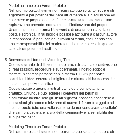
Modeling Time è un Forum Protetto.
Nel forum protetto, l’utente non registrato può soltanto leggere gli
argomenti e per poter partecipare attivamente alla discussione ed
esprimere le proprie opinioni è necessaria la registrazione. Tale
registrazione prevede, normalmente, l’indicazione del proprio
Username, di una propria Password e di una propria casella di
posta elettronica. In tal modo è possibile attribuire a ciascun autore
la responsabilità per i contenuti inviati ai forum, escludendo così
una corresponsabilità del moderatore che non esercita in questo
caso alcun potere sui testi inseriti.
#
Benvenuto nel forum di Modeling Time.
Questo è un sito di diffusione modellistica di tecnica e condivisione
di realizzazioni, procedure e suggerimenti. Il nostro scopo è
mettere in contatto persone con lo stesso HOBBY per poter
scambiarsi idee, cercare di migliorarsi e aiutare chi ha necessità di
aiuto in campo Modellisitco.
Questo spazio è aperto a tutti gli utenti ed è completamente
gratutito. Chiunque può leggere i contenuti del forum di
discussione mentre solo gli utenti registrati possono rispondere a
discussioni già aperte o iniziarne di nuove. Il forum è soggetto ad
alcune regole (
che una volta iscritto si da per certo avere accettato
)
che vanno a cautelare la vita della community e la sensibilità dei
suoi partecipanti:
Modeling Time è un Forum Protetto.
Nel forum protetto, l’utente non registrato può soltanto leggere gli