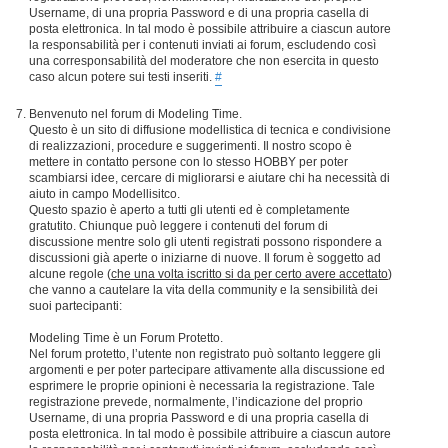
Username, di una propria Password e di una propria casella di
posta elettronica. In tal modo è possibile attribuire a ciascun autore
la responsabilità per i contenuti inviati ai forum, escludendo così
una corresponsabilità del moderatore che non esercita in questo
caso alcun potere sui testi inseriti.
#
Benvenuto nel forum di Modeling Time.
Questo è un sito di diffusione modellistica di tecnica e condivisione
di realizzazioni, procedure e suggerimenti. Il nostro scopo è
mettere in contatto persone con lo stesso HOBBY per poter
scambiarsi idee, cercare di migliorarsi e aiutare chi ha necessità di
aiuto in campo Modellisitco.
Questo spazio è aperto a tutti gli utenti ed è completamente
gratutito. Chiunque può leggere i contenuti del forum di
discussione mentre solo gli utenti registrati possono rispondere a
discussioni già aperte o iniziarne di nuove. Il forum è soggetto ad
alcune regole (
che una volta iscritto si da per certo avere accettato
)
che vanno a cautelare la vita della community e la sensibilità dei
suoi partecipanti:
Modeling Time è un Forum Protetto.
Nel forum protetto, l’utente non registrato può soltanto leggere gli
argomenti e per poter partecipare attivamente alla discussione ed
esprimere le proprie opinioni è necessaria la registrazione. Tale
registrazione prevede, normalmente, l’indicazione del proprio
Username, di una propria Password e di una propria casella di
posta elettronica. In tal modo è possibile attribuire a ciascun autore