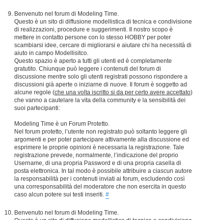
Benvenuto nel forum di Modeling Time.
Questo è un sito di diffusione modellistica di tecnica e condivisione
di realizzazioni, procedure e suggerimenti. Il nostro scopo è
mettere in contatto persone con lo stesso HOBBY per poter
scambiarsi idee, cercare di migliorarsi e aiutare chi ha necessità di
aiuto in campo Modellisitco.
Questo spazio è aperto a tutti gli utenti ed è completamente
gratutito. Chiunque può leggere i contenuti del forum di
discussione mentre solo gli utenti registrati possono rispondere a
discussioni già aperte o iniziarne di nuove. Il forum è soggetto ad
alcune regole (
che una volta iscritto si da per certo avere accettato
)
che vanno a cautelare la vita della community e la sensibilità dei
suoi partecipanti:
Modeling Time è un Forum Protetto.
Nel forum protetto, l’utente non registrato può soltanto leggere gli
argomenti e per poter partecipare attivamente alla discussione ed
esprimere le proprie opinioni è necessaria la registrazione. Tale
registrazione prevede, normalmente, l’indicazione del proprio
Username, di una propria Password e di una propria casella di
posta elettronica. In tal modo è possibile attribuire a ciascun autore
la responsabilità per i contenuti inviati ai forum, escludendo così
una corresponsabilità del moderatore che non esercita in questo
caso alcun potere sui testi inseriti.
#
Benvenuto nel forum di Modeling Time.