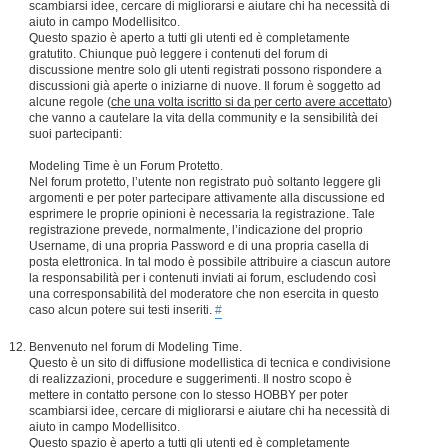
scambiarsi idee, cercare di migliorarsi e aiutare chi ha necessità di
aiuto in campo Modellisitco.
Questo spazio è aperto a tutti gli utenti ed è completamente
gratutito. Chiunque può leggere i contenuti del forum di
discussione mentre solo gli utenti registrati possono rispondere a
discussioni già aperte o iniziarne di nuove. Il forum è soggetto ad
alcune regole (
che una volta iscritto si da per certo avere accettato
)
che vanno a cautelare la vita della community e la sensibilità dei
suoi partecipanti:
Modeling Time è un Forum Protetto.
Nel forum protetto, l’utente non registrato può soltanto leggere gli
argomenti e per poter partecipare attivamente alla discussione ed
esprimere le proprie opinioni è necessaria la registrazione. Tale
registrazione prevede, normalmente, l’indicazione del proprio
Username, di una propria Password e di una propria casella di
posta elettronica. In tal modo è possibile attribuire a ciascun autore
la responsabilità per i contenuti inviati ai forum, escludendo così
una corresponsabilità del moderatore che non esercita in questo
caso alcun potere sui testi inseriti.
#
Benvenuto nel forum di Modeling Time.
Questo è un sito di diffusione modellistica di tecnica e condivisione
di realizzazioni, procedure e suggerimenti. Il nostro scopo è
mettere in contatto persone con lo stesso HOBBY per poter
scambiarsi idee, cercare di migliorarsi e aiutare chi ha necessità di
aiuto in campo Modellisitco.
Questo spazio è aperto a tutti gli utenti ed è completamente