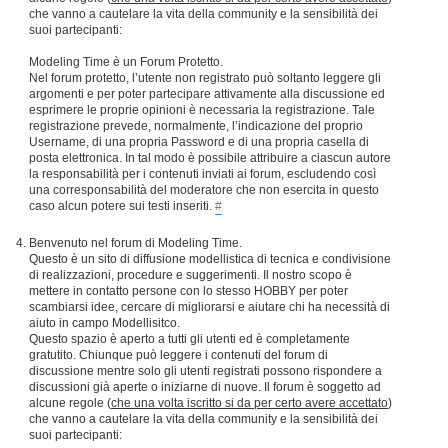
che vanno a cautelare la vita della community e la sensibilità dei
suoi partecipanti:
Modeling Time è un Forum Protetto.
Nel forum protetto, l’utente non registrato può soltanto leggere gli
argomenti e per poter partecipare attivamente alla discussione ed
esprimere le proprie opinioni è necessaria la registrazione. Tale
registrazione prevede, normalmente, l’indicazione del proprio
Username, di una propria Password e di una propria casella di
posta elettronica. In tal modo è possibile attribuire a ciascun autore
la responsabilità per i contenuti inviati ai forum, escludendo così
una corresponsabilità del moderatore che non esercita in questo
caso alcun potere sui testi inseriti.
#
Benvenuto nel forum di Modeling Time.
Questo è un sito di diffusione modellistica di tecnica e condivisione
di realizzazioni, procedure e suggerimenti. Il nostro scopo è
mettere in contatto persone con lo stesso HOBBY per poter
scambiarsi idee, cercare di migliorarsi e aiutare chi ha necessità di
aiuto in campo Modellisitco.
Questo spazio è aperto a tutti gli utenti ed è completamente
gratutito. Chiunque può leggere i contenuti del forum di
discussione mentre solo gli utenti registrati possono rispondere a
discussioni già aperte o iniziarne di nuove. Il forum è soggetto ad
alcune regole (
che una volta iscritto si da per certo avere accettato
)
che vanno a cautelare la vita della community e la sensibilità dei
suoi partecipanti: