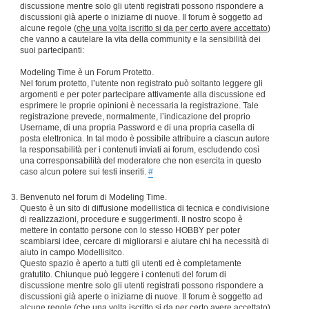
discussione mentre solo gli utenti registrati possono rispondere a
discussioni già aperte o iniziarne di nuove. Il forum è soggetto ad
alcune regole (
che una volta iscritto si da per certo avere accettato
)
che vanno a cautelare la vita della community e la sensibilità dei
suoi partecipanti:
Modeling Time è un Forum Protetto.
Nel forum protetto, l’utente non registrato può soltanto leggere gli
argomenti e per poter partecipare attivamente alla discussione ed
esprimere le proprie opinioni è necessaria la registrazione. Tale
registrazione prevede, normalmente, l’indicazione del proprio
Username, di una propria Password e di una propria casella di
posta elettronica. In tal modo è possibile attribuire a ciascun autore
la responsabilità per i contenuti inviati ai forum, escludendo così
una corresponsabilità del moderatore che non esercita in questo
caso alcun potere sui testi inseriti.
#
Benvenuto nel forum di Modeling Time.
Questo è un sito di diffusione modellistica di tecnica e condivisione
di realizzazioni, procedure e suggerimenti. Il nostro scopo è
mettere in contatto persone con lo stesso HOBBY per poter
scambiarsi idee, cercare di migliorarsi e aiutare chi ha necessità di
aiuto in campo Modellisitco.
Questo spazio è aperto a tutti gli utenti ed è completamente
gratutito. Chiunque può leggere i contenuti del forum di
discussione mentre solo gli utenti registrati possono rispondere a
discussioni già aperte o iniziarne di nuove. Il forum è soggetto ad
alcune regole (
che una volta iscritto si da per certo avere accettato
)