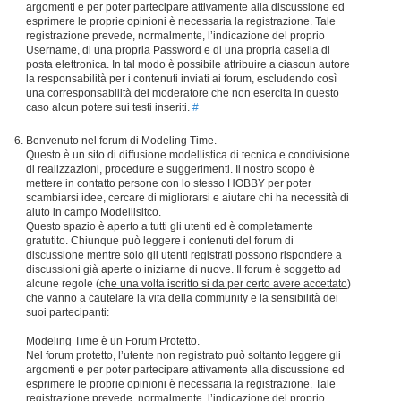
argomenti e per poter partecipare attivamente alla discussione ed
esprimere le proprie opinioni è necessaria la registrazione. Tale
registrazione prevede, normalmente, l’indicazione del proprio
Username, di una propria Password e di una propria casella di
posta elettronica. In tal modo è possibile attribuire a ciascun autore
la responsabilità per i contenuti inviati ai forum, escludendo così
una corresponsabilità del moderatore che non esercita in questo
caso alcun potere sui testi inseriti.
#
Benvenuto nel forum di Modeling Time.
Questo è un sito di diffusione modellistica di tecnica e condivisione
di realizzazioni, procedure e suggerimenti. Il nostro scopo è
mettere in contatto persone con lo stesso HOBBY per poter
scambiarsi idee, cercare di migliorarsi e aiutare chi ha necessità di
aiuto in campo Modellisitco.
Questo spazio è aperto a tutti gli utenti ed è completamente
gratutito. Chiunque può leggere i contenuti del forum di
discussione mentre solo gli utenti registrati possono rispondere a
discussioni già aperte o iniziarne di nuove. Il forum è soggetto ad
alcune regole (
che una volta iscritto si da per certo avere accettato
)
che vanno a cautelare la vita della community e la sensibilità dei
suoi partecipanti:
Modeling Time è un Forum Protetto.
Nel forum protetto, l’utente non registrato può soltanto leggere gli
argomenti e per poter partecipare attivamente alla discussione ed
esprimere le proprie opinioni è necessaria la registrazione. Tale
registrazione prevede, normalmente, l’indicazione del proprio