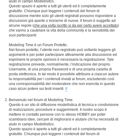
aiuto in campo Modellisitco.
Questo spazio è aperto a tutti gli utenti ed è completamente
gratutito. Chiunque può leggere i contenuti del forum di
discussione mentre solo gli utenti registrati possono rispondere a
discussioni già aperte o iniziarne di nuove. Il forum è soggetto ad
alcune regole (
che una volta iscritto si da per certo avere accettato
)
che vanno a cautelare la vita della community e la sensibilità dei
suoi partecipanti:
Modeling Time è un Forum Protetto.
Nel forum protetto, l’utente non registrato può soltanto leggere gli
argomenti e per poter partecipare attivamente alla discussione ed
esprimere le proprie opinioni è necessaria la registrazione. Tale
registrazione prevede, normalmente, l’indicazione del proprio
Username, di una propria Password e di una propria casella di
posta elettronica. In tal modo è possibile attribuire a ciascun autore
la responsabilità per i contenuti inviati ai forum, escludendo così
una corresponsabilità del moderatore che non esercita in questo
caso alcun potere sui testi inseriti.
#
Benvenuto nel forum di Modeling Time.
Questo è un sito di diffusione modellistica di tecnica e condivisione
di realizzazioni, procedure e suggerimenti. Il nostro scopo è
mettere in contatto persone con lo stesso HOBBY per poter
scambiarsi idee, cercare di migliorarsi e aiutare chi ha necessità di
aiuto in campo Modellisitco.
Questo spazio è aperto a tutti gli utenti ed è completamente
gratutito. Chiunque può leggere i contenuti del forum di