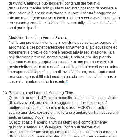
gratutito. Chiunque può leggere i contenuti del forum di
discussione mentre solo gli utenti registrati possono rispondere a
discussioni già aperte o iniziarne di nuove. Il forum è soggetto ad
alcune regole (
che una volta iscritto si da per certo avere accettato
)
che vanno a cautelare la vita della community e la sensibilità dei
suoi partecipanti:
Modeling Time è un Forum Protetto.
Nel forum protetto, l’utente non registrato può soltanto leggere gli
argomenti e per poter partecipare attivamente alla discussione ed
esprimere le proprie opinioni è necessaria la registrazione. Tale
registrazione prevede, normalmente, l’indicazione del proprio
Username, di una propria Password e di una propria casella di
posta elettronica. In tal modo è possibile attribuire a ciascun autore
la responsabilità per i contenuti inviati ai forum, escludendo così
una corresponsabilità del moderatore che non esercita in questo
caso alcun potere sui testi inseriti.
#
Benvenuto nel forum di Modeling Time.
Questo è un sito di diffusione modellistica di tecnica e condivisione
di realizzazioni, procedure e suggerimenti. Il nostro scopo è
mettere in contatto persone con lo stesso HOBBY per poter
scambiarsi idee, cercare di migliorarsi e aiutare chi ha necessità di
aiuto in campo Modellisitco.
Questo spazio è aperto a tutti gli utenti ed è completamente
gratutito. Chiunque può leggere i contenuti del forum di
discussione mentre solo gli utenti registrati possono rispondere a