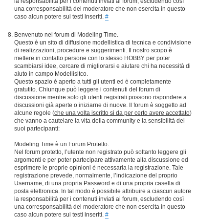
la responsabilità per i contenuti inviati ai forum, escludendo così
una corresponsabilità del moderatore che non esercita in questo
caso alcun potere sui testi inseriti.
#
Benvenuto nel forum di Modeling Time.
Questo è un sito di diffusione modellistica di tecnica e condivisione
di realizzazioni, procedure e suggerimenti. Il nostro scopo è
mettere in contatto persone con lo stesso HOBBY per poter
scambiarsi idee, cercare di migliorarsi e aiutare chi ha necessità di
aiuto in campo Modellisitco.
Questo spazio è aperto a tutti gli utenti ed è completamente
gratutito. Chiunque può leggere i contenuti del forum di
discussione mentre solo gli utenti registrati possono rispondere a
discussioni già aperte o iniziarne di nuove. Il forum è soggetto ad
alcune regole (
che una volta iscritto si da per certo avere accettato
)
che vanno a cautelare la vita della community e la sensibilità dei
suoi partecipanti:
Modeling Time è un Forum Protetto.
Nel forum protetto, l’utente non registrato può soltanto leggere gli
argomenti e per poter partecipare attivamente alla discussione ed
esprimere le proprie opinioni è necessaria la registrazione. Tale
registrazione prevede, normalmente, l’indicazione del proprio
Username, di una propria Password e di una propria casella di
posta elettronica. In tal modo è possibile attribuire a ciascun autore
la responsabilità per i contenuti inviati ai forum, escludendo così
una corresponsabilità del moderatore che non esercita in questo
caso alcun potere sui testi inseriti.
#