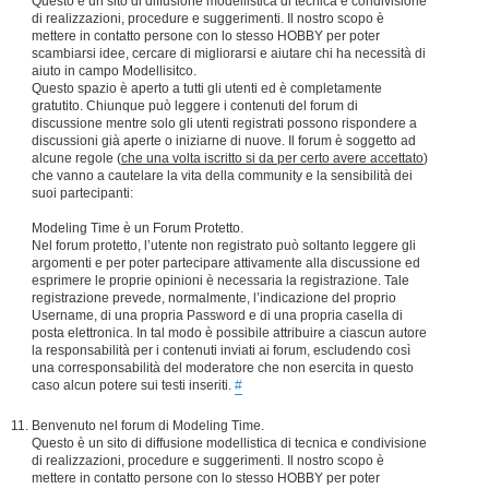
Questo è un sito di diffusione modellistica di tecnica e condivisione
di realizzazioni, procedure e suggerimenti. Il nostro scopo è
mettere in contatto persone con lo stesso HOBBY per poter
scambiarsi idee, cercare di migliorarsi e aiutare chi ha necessità di
aiuto in campo Modellisitco.
Questo spazio è aperto a tutti gli utenti ed è completamente
gratutito. Chiunque può leggere i contenuti del forum di
discussione mentre solo gli utenti registrati possono rispondere a
discussioni già aperte o iniziarne di nuove. Il forum è soggetto ad
alcune regole (
che una volta iscritto si da per certo avere accettato
)
che vanno a cautelare la vita della community e la sensibilità dei
suoi partecipanti:
Modeling Time è un Forum Protetto.
Nel forum protetto, l’utente non registrato può soltanto leggere gli
argomenti e per poter partecipare attivamente alla discussione ed
esprimere le proprie opinioni è necessaria la registrazione. Tale
registrazione prevede, normalmente, l’indicazione del proprio
Username, di una propria Password e di una propria casella di
posta elettronica. In tal modo è possibile attribuire a ciascun autore
la responsabilità per i contenuti inviati ai forum, escludendo così
una corresponsabilità del moderatore che non esercita in questo
caso alcun potere sui testi inseriti.
#
Benvenuto nel forum di Modeling Time.
Questo è un sito di diffusione modellistica di tecnica e condivisione
di realizzazioni, procedure e suggerimenti. Il nostro scopo è
mettere in contatto persone con lo stesso HOBBY per poter