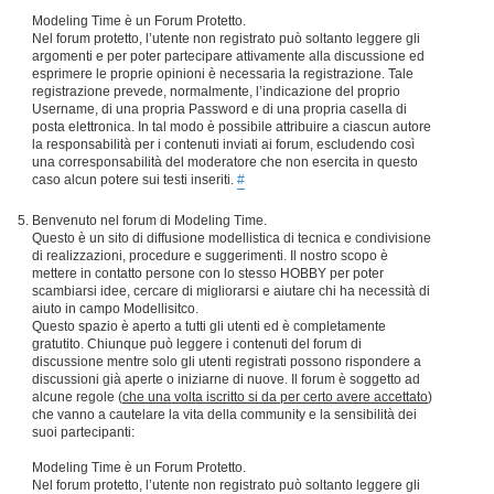
Modeling Time è un Forum Protetto.
Nel forum protetto, l’utente non registrato può soltanto leggere gli
argomenti e per poter partecipare attivamente alla discussione ed
esprimere le proprie opinioni è necessaria la registrazione. Tale
registrazione prevede, normalmente, l’indicazione del proprio
Username, di una propria Password e di una propria casella di
posta elettronica. In tal modo è possibile attribuire a ciascun autore
la responsabilità per i contenuti inviati ai forum, escludendo così
una corresponsabilità del moderatore che non esercita in questo
caso alcun potere sui testi inseriti.
#
Benvenuto nel forum di Modeling Time.
Questo è un sito di diffusione modellistica di tecnica e condivisione
di realizzazioni, procedure e suggerimenti. Il nostro scopo è
mettere in contatto persone con lo stesso HOBBY per poter
scambiarsi idee, cercare di migliorarsi e aiutare chi ha necessità di
aiuto in campo Modellisitco.
Questo spazio è aperto a tutti gli utenti ed è completamente
gratutito. Chiunque può leggere i contenuti del forum di
discussione mentre solo gli utenti registrati possono rispondere a
discussioni già aperte o iniziarne di nuove. Il forum è soggetto ad
alcune regole (
che una volta iscritto si da per certo avere accettato
)
che vanno a cautelare la vita della community e la sensibilità dei
suoi partecipanti:
Modeling Time è un Forum Protetto.
Nel forum protetto, l’utente non registrato può soltanto leggere gli