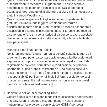
Questo è un sito di diffusione modellistica di tecnica e condivisione
di realizzazioni, procedure e suggerimenti. Il nostro scopo è
mettere in contatto persone con lo stesso HOBBY per poter
scambiarsi idee, cercare di migliorarsi e aiutare chi ha necessità di
aiuto in campo Modellisitco.
Questo spazio è aperto a tutti gli utenti ed è completamente
gratutito. Chiunque può leggere i contenuti del forum di
discussione mentre solo gli utenti registrati possono rispondere a
discussioni già aperte o iniziarne di nuove. Il forum è soggetto ad
alcune regole (
che una volta iscritto si da per certo avere accettato
)
che vanno a cautelare la vita della community e la sensibilità dei
suoi partecipanti:
Modeling Time è un Forum Protetto.
Nel forum protetto, l’utente non registrato può soltanto leggere gli
argomenti e per poter partecipare attivamente alla discussione ed
esprimere le proprie opinioni è necessaria la registrazione. Tale
registrazione prevede, normalmente, l’indicazione del proprio
Username, di una propria Password e di una propria casella di
posta elettronica. In tal modo è possibile attribuire a ciascun autore
la responsabilità per i contenuti inviati ai forum, escludendo così
una corresponsabilità del moderatore che non esercita in questo
caso alcun potere sui testi inseriti.
#
Benvenuto nel forum di Modeling Time.
Questo è un sito di diffusione modellistica di tecnica e condivisione
di realizzazioni, procedure e suggerimenti. Il nostro scopo è
mettere in contatto persone con lo stesso HOBBY per poter