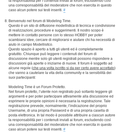
la responsabilità per i contenuti inviati ai forum, escludendo così
una corresponsabilità del moderatore che non esercita in questo
caso alcun potere sui testi inseriti.
#
Benvenuto nel forum di Modeling Time.
Questo è un sito di diffusione modellistica di tecnica e condivisione
di realizzazioni, procedure e suggerimenti. Il nostro scopo è
mettere in contatto persone con lo stesso HOBBY per poter
scambiarsi idee, cercare di migliorarsi e aiutare chi ha necessità di
aiuto in campo Modellisitco.
Questo spazio è aperto a tutti gli utenti ed è completamente
gratutito. Chiunque può leggere i contenuti del forum di
discussione mentre solo gli utenti registrati possono rispondere a
discussioni già aperte o iniziarne di nuove. Il forum è soggetto ad
alcune regole (
che una volta iscritto si da per certo avere accettato
)
che vanno a cautelare la vita della community e la sensibilità dei
suoi partecipanti:
Modeling Time è un Forum Protetto.
Nel forum protetto, l’utente non registrato può soltanto leggere gli
argomenti e per poter partecipare attivamente alla discussione ed
esprimere le proprie opinioni è necessaria la registrazione. Tale
registrazione prevede, normalmente, l’indicazione del proprio
Username, di una propria Password e di una propria casella di
posta elettronica. In tal modo è possibile attribuire a ciascun autore
la responsabilità per i contenuti inviati ai forum, escludendo così
una corresponsabilità del moderatore che non esercita in questo
caso alcun potere sui testi inseriti.
#