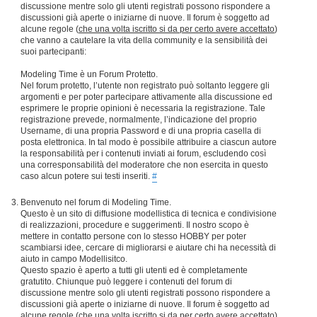
discussione mentre solo gli utenti registrati possono rispondere a
discussioni già aperte o iniziarne di nuove. Il forum è soggetto ad
alcune regole (
che una volta iscritto si da per certo avere accettato
)
che vanno a cautelare la vita della community e la sensibilità dei
suoi partecipanti:
Modeling Time è un Forum Protetto.
Nel forum protetto, l’utente non registrato può soltanto leggere gli
argomenti e per poter partecipare attivamente alla discussione ed
esprimere le proprie opinioni è necessaria la registrazione. Tale
registrazione prevede, normalmente, l’indicazione del proprio
Username, di una propria Password e di una propria casella di
posta elettronica. In tal modo è possibile attribuire a ciascun autore
la responsabilità per i contenuti inviati ai forum, escludendo così
una corresponsabilità del moderatore che non esercita in questo
caso alcun potere sui testi inseriti.
#
Benvenuto nel forum di Modeling Time.
Questo è un sito di diffusione modellistica di tecnica e condivisione
di realizzazioni, procedure e suggerimenti. Il nostro scopo è
mettere in contatto persone con lo stesso HOBBY per poter
scambiarsi idee, cercare di migliorarsi e aiutare chi ha necessità di
aiuto in campo Modellisitco.
Questo spazio è aperto a tutti gli utenti ed è completamente
gratutito. Chiunque può leggere i contenuti del forum di
discussione mentre solo gli utenti registrati possono rispondere a
discussioni già aperte o iniziarne di nuove. Il forum è soggetto ad
alcune regole (
che una volta iscritto si da per certo avere accettato
)