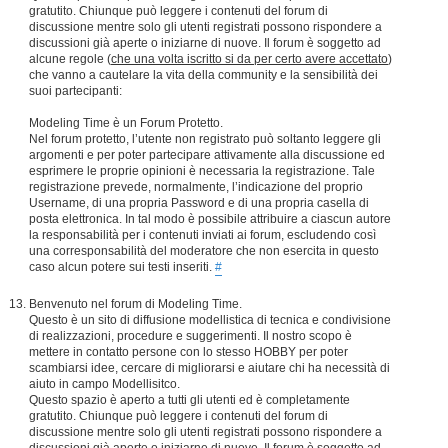
gratutito. Chiunque può leggere i contenuti del forum di
discussione mentre solo gli utenti registrati possono rispondere a
discussioni già aperte o iniziarne di nuove. Il forum è soggetto ad
alcune regole (
che una volta iscritto si da per certo avere accettato
)
che vanno a cautelare la vita della community e la sensibilità dei
suoi partecipanti:
Modeling Time è un Forum Protetto.
Nel forum protetto, l’utente non registrato può soltanto leggere gli
argomenti e per poter partecipare attivamente alla discussione ed
esprimere le proprie opinioni è necessaria la registrazione. Tale
registrazione prevede, normalmente, l’indicazione del proprio
Username, di una propria Password e di una propria casella di
posta elettronica. In tal modo è possibile attribuire a ciascun autore
la responsabilità per i contenuti inviati ai forum, escludendo così
una corresponsabilità del moderatore che non esercita in questo
caso alcun potere sui testi inseriti.
#
Benvenuto nel forum di Modeling Time.
Questo è un sito di diffusione modellistica di tecnica e condivisione
di realizzazioni, procedure e suggerimenti. Il nostro scopo è
mettere in contatto persone con lo stesso HOBBY per poter
scambiarsi idee, cercare di migliorarsi e aiutare chi ha necessità di
aiuto in campo Modellisitco.
Questo spazio è aperto a tutti gli utenti ed è completamente
gratutito. Chiunque può leggere i contenuti del forum di
discussione mentre solo gli utenti registrati possono rispondere a