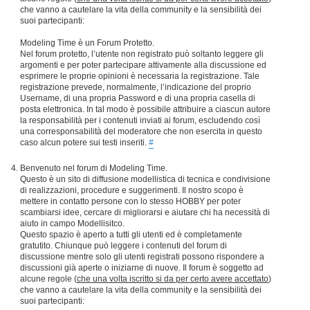
che vanno a cautelare la vita della community e la sensibilità dei
suoi partecipanti:
Modeling Time è un Forum Protetto.
Nel forum protetto, l’utente non registrato può soltanto leggere gli
argomenti e per poter partecipare attivamente alla discussione ed
esprimere le proprie opinioni è necessaria la registrazione. Tale
registrazione prevede, normalmente, l’indicazione del proprio
Username, di una propria Password e di una propria casella di
posta elettronica. In tal modo è possibile attribuire a ciascun autore
la responsabilità per i contenuti inviati ai forum, escludendo così
una corresponsabilità del moderatore che non esercita in questo
caso alcun potere sui testi inseriti.
#
Benvenuto nel forum di Modeling Time.
Questo è un sito di diffusione modellistica di tecnica e condivisione
di realizzazioni, procedure e suggerimenti. Il nostro scopo è
mettere in contatto persone con lo stesso HOBBY per poter
scambiarsi idee, cercare di migliorarsi e aiutare chi ha necessità di
aiuto in campo Modellisitco.
Questo spazio è aperto a tutti gli utenti ed è completamente
gratutito. Chiunque può leggere i contenuti del forum di
discussione mentre solo gli utenti registrati possono rispondere a
discussioni già aperte o iniziarne di nuove. Il forum è soggetto ad
alcune regole (
che una volta iscritto si da per certo avere accettato
)
che vanno a cautelare la vita della community e la sensibilità dei
suoi partecipanti: