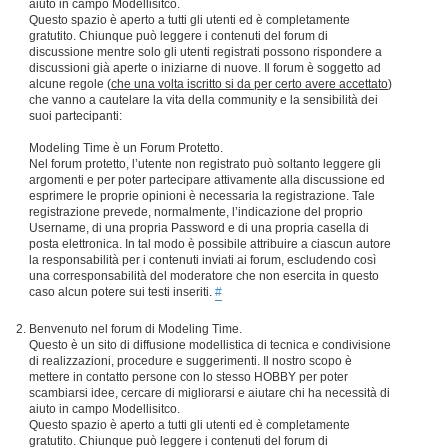
aiuto in campo Modellisitco.
Questo spazio è aperto a tutti gli utenti ed è completamente
gratutito. Chiunque può leggere i contenuti del forum di
discussione mentre solo gli utenti registrati possono rispondere a
discussioni già aperte o iniziarne di nuove. Il forum è soggetto ad
alcune regole (
che una volta iscritto si da per certo avere accettato
)
che vanno a cautelare la vita della community e la sensibilità dei
suoi partecipanti:
Modeling Time è un Forum Protetto.
Nel forum protetto, l’utente non registrato può soltanto leggere gli
argomenti e per poter partecipare attivamente alla discussione ed
esprimere le proprie opinioni è necessaria la registrazione. Tale
registrazione prevede, normalmente, l’indicazione del proprio
Username, di una propria Password e di una propria casella di
posta elettronica. In tal modo è possibile attribuire a ciascun autore
la responsabilità per i contenuti inviati ai forum, escludendo così
una corresponsabilità del moderatore che non esercita in questo
caso alcun potere sui testi inseriti.
#
Benvenuto nel forum di Modeling Time.
Questo è un sito di diffusione modellistica di tecnica e condivisione
di realizzazioni, procedure e suggerimenti. Il nostro scopo è
mettere in contatto persone con lo stesso HOBBY per poter
scambiarsi idee, cercare di migliorarsi e aiutare chi ha necessità di
aiuto in campo Modellisitco.
Questo spazio è aperto a tutti gli utenti ed è completamente
gratutito. Chiunque può leggere i contenuti del forum di