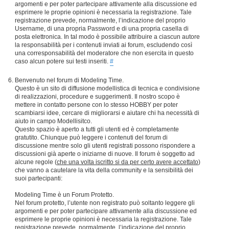
argomenti e per poter partecipare attivamente alla discussione ed
esprimere le proprie opinioni è necessaria la registrazione. Tale
registrazione prevede, normalmente, l’indicazione del proprio
Username, di una propria Password e di una propria casella di
posta elettronica. In tal modo è possibile attribuire a ciascun autore
la responsabilità per i contenuti inviati ai forum, escludendo così
una corresponsabilità del moderatore che non esercita in questo
caso alcun potere sui testi inseriti.
#
Benvenuto nel forum di Modeling Time.
Questo è un sito di diffusione modellistica di tecnica e condivisione
di realizzazioni, procedure e suggerimenti. Il nostro scopo è
mettere in contatto persone con lo stesso HOBBY per poter
scambiarsi idee, cercare di migliorarsi e aiutare chi ha necessità di
aiuto in campo Modellisitco.
Questo spazio è aperto a tutti gli utenti ed è completamente
gratutito. Chiunque può leggere i contenuti del forum di
discussione mentre solo gli utenti registrati possono rispondere a
discussioni già aperte o iniziarne di nuove. Il forum è soggetto ad
alcune regole (
che una volta iscritto si da per certo avere accettato
)
che vanno a cautelare la vita della community e la sensibilità dei
suoi partecipanti:
Modeling Time è un Forum Protetto.
Nel forum protetto, l’utente non registrato può soltanto leggere gli
argomenti e per poter partecipare attivamente alla discussione ed
esprimere le proprie opinioni è necessaria la registrazione. Tale
registrazione prevede, normalmente, l’indicazione del proprio