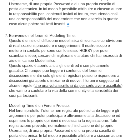
Username, di una propria Password e di una propria casella di
posta elettronica. In tal modo è possibile attribuire a ciascun autore
la responsabilità per i contenuti inviati ai forum, escludendo così
una corresponsabilità del moderatore che non esercita in questo
caso alcun potere sui testi inseriti.
#
Benvenuto nel forum di Modeling Time.
Questo è un sito di diffusione modellistica di tecnica e condivisione
di realizzazioni, procedure e suggerimenti. Il nostro scopo è
mettere in contatto persone con lo stesso HOBBY per poter
scambiarsi idee, cercare di migliorarsi e aiutare chi ha necessità di
aiuto in campo Modellisitco.
Questo spazio è aperto a tutti gli utenti ed è completamente
gratutito. Chiunque può leggere i contenuti del forum di
discussione mentre solo gli utenti registrati possono rispondere a
discussioni già aperte o iniziarne di nuove. Il forum è soggetto ad
alcune regole (
che una volta iscritto si da per certo avere accettato
)
che vanno a cautelare la vita della community e la sensibilità dei
suoi partecipanti:
Modeling Time è un Forum Protetto.
Nel forum protetto, l’utente non registrato può soltanto leggere gli
argomenti e per poter partecipare attivamente alla discussione ed
esprimere le proprie opinioni è necessaria la registrazione. Tale
registrazione prevede, normalmente, l’indicazione del proprio
Username, di una propria Password e di una propria casella di
posta elettronica. In tal modo è possibile attribuire a ciascun autore