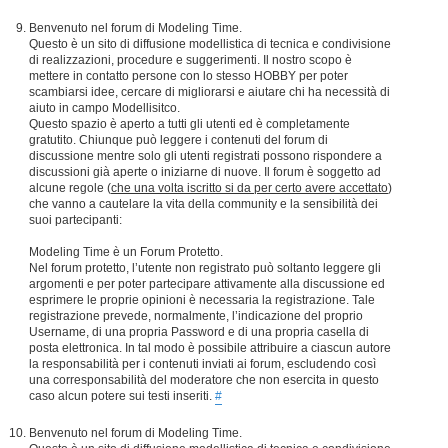
Benvenuto nel forum di Modeling Time.
Questo è un sito di diffusione modellistica di tecnica e condivisione
di realizzazioni, procedure e suggerimenti. Il nostro scopo è
mettere in contatto persone con lo stesso HOBBY per poter
scambiarsi idee, cercare di migliorarsi e aiutare chi ha necessità di
aiuto in campo Modellisitco.
Questo spazio è aperto a tutti gli utenti ed è completamente
gratutito. Chiunque può leggere i contenuti del forum di
discussione mentre solo gli utenti registrati possono rispondere a
discussioni già aperte o iniziarne di nuove. Il forum è soggetto ad
alcune regole (
che una volta iscritto si da per certo avere accettato
)
che vanno a cautelare la vita della community e la sensibilità dei
suoi partecipanti:
Modeling Time è un Forum Protetto.
Nel forum protetto, l’utente non registrato può soltanto leggere gli
argomenti e per poter partecipare attivamente alla discussione ed
esprimere le proprie opinioni è necessaria la registrazione. Tale
registrazione prevede, normalmente, l’indicazione del proprio
Username, di una propria Password e di una propria casella di
posta elettronica. In tal modo è possibile attribuire a ciascun autore
la responsabilità per i contenuti inviati ai forum, escludendo così
una corresponsabilità del moderatore che non esercita in questo
caso alcun potere sui testi inseriti.
#
Benvenuto nel forum di Modeling Time.