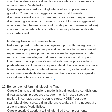
scambiarsi idee, cercare di migliorarsi e aiutare chi ha necessità di
aiuto in campo Modellisitco.
Questo spazio è aperto a tutti gli utenti ed è completamente
gratutito. Chiunque può leggere i contenuti del forum di
discussione mentre solo gli utenti registrati possono rispondere a
discussioni già aperte o iniziarne di nuove. Il forum è soggetto ad
alcune regole (
che una volta iscritto si da per certo avere accettato
)
che vanno a cautelare la vita della community e la sensibilità dei
suoi partecipanti:
Modeling Time è un Forum Protetto.
Nel forum protetto, l’utente non registrato può soltanto leggere gli
argomenti e per poter partecipare attivamente alla discussione ed
esprimere le proprie opinioni è necessaria la registrazione. Tale
registrazione prevede, normalmente, l’indicazione del proprio
Username, di una propria Password e di una propria casella di
posta elettronica. In tal modo è possibile attribuire a ciascun autore
la responsabilità per i contenuti inviati ai forum, escludendo così
una corresponsabilità del moderatore che non esercita in questo
caso alcun potere sui testi inseriti.
#
Benvenuto nel forum di Modeling Time.
Questo è un sito di diffusione modellistica di tecnica e condivisione
di realizzazioni, procedure e suggerimenti. Il nostro scopo è
mettere in contatto persone con lo stesso HOBBY per poter
scambiarsi idee, cercare di migliorarsi e aiutare chi ha necessità di
aiuto in campo Modellisitco.
Questo spazio è aperto a tutti gli utenti ed è completamente