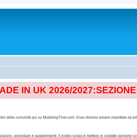
MADE IN UK 2026/2027:SEZION
mbri della comunità qui su ModelingTime.com. Esse devono essere rispettate da tutti al
lizzazioni, procedure e suggerimenti. Il nostro scopo è mettere in contatto persone 