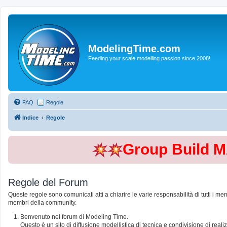
ModelingTime.com
Feeding your scale modelling passion since 2008!
FAQ
Regole
Indice
Regole
Group Build 
Regole del Forum
Queste regole sono comunicati atti a chiarire le varie responsabilità di tutti i me
membri della community.
Benvenuto nel forum di Modeling Time.
Questo è un sito di diffusione modellistica di tecnica e condivisione di rea