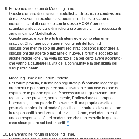
Benvenuto nel forum di Modeling Time.
Questo è un sito di diffusione modellistica di tecnica e condivisione
di realizzazioni, procedure e suggerimenti. Il nostro scopo è
mettere in contatto persone con lo stesso HOBBY per poter
scambiarsi idee, cercare di migliorarsi e aiutare chi ha necessità di
aiuto in campo Modellisitco.
Questo spazio è aperto a tutti gli utenti ed è completamente
gratutito. Chiunque può leggere i contenuti del forum di
discussione mentre solo gli utenti registrati possono rispondere a
discussioni già aperte o iniziarne di nuove. Il forum è soggetto ad
alcune regole (
che una volta iscritto si da per certo avere accettato
)
che vanno a cautelare la vita della community e la sensibilità dei
suoi partecipanti:
Modeling Time è un Forum Protetto.
Nel forum protetto, l’utente non registrato può soltanto leggere gli
argomenti e per poter partecipare attivamente alla discussione ed
esprimere le proprie opinioni è necessaria la registrazione. Tale
registrazione prevede, normalmente, l’indicazione del proprio
Username, di una propria Password e di una propria casella di
posta elettronica. In tal modo è possibile attribuire a ciascun autore
la responsabilità per i contenuti inviati ai forum, escludendo così
una corresponsabilità del moderatore che non esercita in questo
caso alcun potere sui testi inseriti.
#
Benvenuto nel forum di Modeling Time.