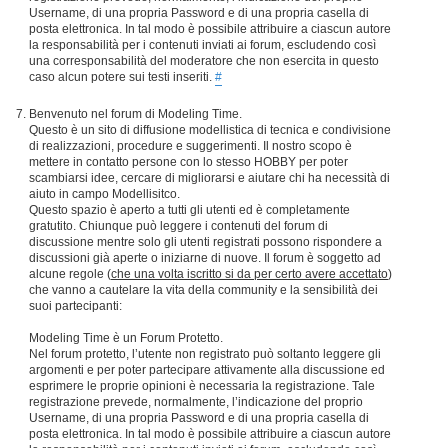
Username, di una propria Password e di una propria casella di
posta elettronica. In tal modo è possibile attribuire a ciascun autore
la responsabilità per i contenuti inviati ai forum, escludendo così
una corresponsabilità del moderatore che non esercita in questo
caso alcun potere sui testi inseriti.
#
Benvenuto nel forum di Modeling Time.
Questo è un sito di diffusione modellistica di tecnica e condivisione
di realizzazioni, procedure e suggerimenti. Il nostro scopo è
mettere in contatto persone con lo stesso HOBBY per poter
scambiarsi idee, cercare di migliorarsi e aiutare chi ha necessità di
aiuto in campo Modellisitco.
Questo spazio è aperto a tutti gli utenti ed è completamente
gratutito. Chiunque può leggere i contenuti del forum di
discussione mentre solo gli utenti registrati possono rispondere a
discussioni già aperte o iniziarne di nuove. Il forum è soggetto ad
alcune regole (
che una volta iscritto si da per certo avere accettato
)
che vanno a cautelare la vita della community e la sensibilità dei
suoi partecipanti:
Modeling Time è un Forum Protetto.
Nel forum protetto, l’utente non registrato può soltanto leggere gli
argomenti e per poter partecipare attivamente alla discussione ed
esprimere le proprie opinioni è necessaria la registrazione. Tale
registrazione prevede, normalmente, l’indicazione del proprio
Username, di una propria Password e di una propria casella di
posta elettronica. In tal modo è possibile attribuire a ciascun autore