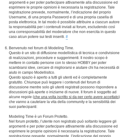
argomenti e per poter partecipare attivamente alla discussione ed
esprimere le proprie opinioni è necessaria la registrazione. Tale
registrazione prevede, normalmente, l’indicazione del proprio
Username, di una propria Password e di una propria casella di
posta elettronica. In tal modo è possibile attribuire a ciascun autore
la responsabilità per i contenuti inviati ai forum, escludendo così
una corresponsabilità del moderatore che non esercita in questo
caso alcun potere sui testi inseriti.
#
Benvenuto nel forum di Modeling Time.
Questo è un sito di diffusione modellistica di tecnica e condivisione
di realizzazioni, procedure e suggerimenti. Il nostro scopo è
mettere in contatto persone con lo stesso HOBBY per poter
scambiarsi idee, cercare di migliorarsi e aiutare chi ha necessità di
aiuto in campo Modellisitco.
Questo spazio è aperto a tutti gli utenti ed è completamente
gratutito. Chiunque può leggere i contenuti del forum di
discussione mentre solo gli utenti registrati possono rispondere a
discussioni già aperte o iniziarne di nuove. Il forum è soggetto ad
alcune regole (
che una volta iscritto si da per certo avere accettato
)
che vanno a cautelare la vita della community e la sensibilità dei
suoi partecipanti:
Modeling Time è un Forum Protetto.
Nel forum protetto, l’utente non registrato può soltanto leggere gli
argomenti e per poter partecipare attivamente alla discussione ed
esprimere le proprie opinioni è necessaria la registrazione. Tale
registrazione prevede, normalmente, l’indicazione del proprio