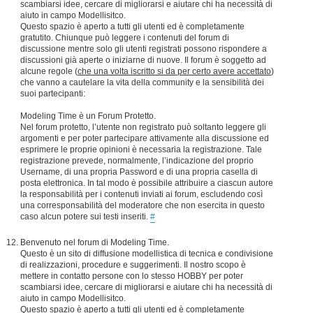
scambiarsi idee, cercare di migliorarsi e aiutare chi ha necessità di
aiuto in campo Modellisitco.
Questo spazio è aperto a tutti gli utenti ed è completamente
gratutito. Chiunque può leggere i contenuti del forum di
discussione mentre solo gli utenti registrati possono rispondere a
discussioni già aperte o iniziarne di nuove. Il forum è soggetto ad
alcune regole (
che una volta iscritto si da per certo avere accettato
)
che vanno a cautelare la vita della community e la sensibilità dei
suoi partecipanti:
Modeling Time è un Forum Protetto.
Nel forum protetto, l’utente non registrato può soltanto leggere gli
argomenti e per poter partecipare attivamente alla discussione ed
esprimere le proprie opinioni è necessaria la registrazione. Tale
registrazione prevede, normalmente, l’indicazione del proprio
Username, di una propria Password e di una propria casella di
posta elettronica. In tal modo è possibile attribuire a ciascun autore
la responsabilità per i contenuti inviati ai forum, escludendo così
una corresponsabilità del moderatore che non esercita in questo
caso alcun potere sui testi inseriti.
#
Benvenuto nel forum di Modeling Time.
Questo è un sito di diffusione modellistica di tecnica e condivisione
di realizzazioni, procedure e suggerimenti. Il nostro scopo è
mettere in contatto persone con lo stesso HOBBY per poter
scambiarsi idee, cercare di migliorarsi e aiutare chi ha necessità di
aiuto in campo Modellisitco.
Questo spazio è aperto a tutti gli utenti ed è completamente