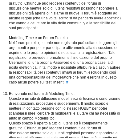
gratutito. Chiunque può leggere i contenuti del forum di
discussione mentre solo gli utenti registrati possono rispondere a
discussioni già aperte o iniziarne di nuove. Il forum è soggetto ad
alcune regole (
che una volta iscritto si da per certo avere accettato
)
che vanno a cautelare la vita della community e la sensibilità dei
suoi partecipanti:
Modeling Time è un Forum Protetto.
Nel forum protetto, l’utente non registrato può soltanto leggere gli
argomenti e per poter partecipare attivamente alla discussione ed
esprimere le proprie opinioni è necessaria la registrazione. Tale
registrazione prevede, normalmente, l’indicazione del proprio
Username, di una propria Password e di una propria casella di
posta elettronica. In tal modo è possibile attribuire a ciascun autore
la responsabilità per i contenuti inviati ai forum, escludendo così
una corresponsabilità del moderatore che non esercita in questo
caso alcun potere sui testi inseriti.
#
Benvenuto nel forum di Modeling Time.
Questo è un sito di diffusione modellistica di tecnica e condivisione
di realizzazioni, procedure e suggerimenti. Il nostro scopo è
mettere in contatto persone con lo stesso HOBBY per poter
scambiarsi idee, cercare di migliorarsi e aiutare chi ha necessità di
aiuto in campo Modellisitco.
Questo spazio è aperto a tutti gli utenti ed è completamente
gratutito. Chiunque può leggere i contenuti del forum di
discussione mentre solo gli utenti registrati possono rispondere a