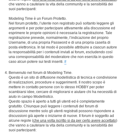
che vanno a cautelare la vita della community e la sensibilità dei
suoi partecipanti:
Modeling Time è un Forum Protetto.
Nel forum protetto, l’utente non registrato può soltanto leggere gli
argomenti e per poter partecipare attivamente alla discussione ed
esprimere le proprie opinioni è necessaria la registrazione. Tale
registrazione prevede, normalmente, l’indicazione del proprio
Username, di una propria Password e di una propria casella di
posta elettronica. In tal modo è possibile attribuire a ciascun autore
la responsabilità per i contenuti inviati ai forum, escludendo così
una corresponsabilità del moderatore che non esercita in questo
caso alcun potere sui testi inseriti.
#
Benvenuto nel forum di Modeling Time.
Questo è un sito di diffusione modellistica di tecnica e condivisione
di realizzazioni, procedure e suggerimenti. Il nostro scopo è
mettere in contatto persone con lo stesso HOBBY per poter
scambiarsi idee, cercare di migliorarsi e aiutare chi ha necessità di
aiuto in campo Modellisitco.
Questo spazio è aperto a tutti gli utenti ed è completamente
gratutito. Chiunque può leggere i contenuti del forum di
discussione mentre solo gli utenti registrati possono rispondere a
discussioni già aperte o iniziarne di nuove. Il forum è soggetto ad
alcune regole (
che una volta iscritto si da per certo avere accettato
)
che vanno a cautelare la vita della community e la sensibilità dei
suoi partecipanti: