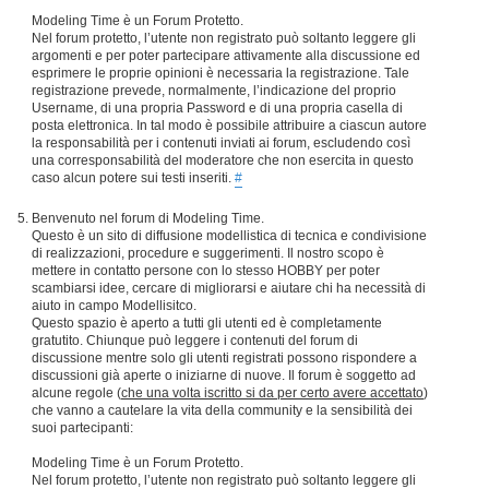
Modeling Time è un Forum Protetto.
Nel forum protetto, l’utente non registrato può soltanto leggere gli
argomenti e per poter partecipare attivamente alla discussione ed
esprimere le proprie opinioni è necessaria la registrazione. Tale
registrazione prevede, normalmente, l’indicazione del proprio
Username, di una propria Password e di una propria casella di
posta elettronica. In tal modo è possibile attribuire a ciascun autore
la responsabilità per i contenuti inviati ai forum, escludendo così
una corresponsabilità del moderatore che non esercita in questo
caso alcun potere sui testi inseriti.
#
Benvenuto nel forum di Modeling Time.
Questo è un sito di diffusione modellistica di tecnica e condivisione
di realizzazioni, procedure e suggerimenti. Il nostro scopo è
mettere in contatto persone con lo stesso HOBBY per poter
scambiarsi idee, cercare di migliorarsi e aiutare chi ha necessità di
aiuto in campo Modellisitco.
Questo spazio è aperto a tutti gli utenti ed è completamente
gratutito. Chiunque può leggere i contenuti del forum di
discussione mentre solo gli utenti registrati possono rispondere a
discussioni già aperte o iniziarne di nuove. Il forum è soggetto ad
alcune regole (
che una volta iscritto si da per certo avere accettato
)
che vanno a cautelare la vita della community e la sensibilità dei
suoi partecipanti:
Modeling Time è un Forum Protetto.
Nel forum protetto, l’utente non registrato può soltanto leggere gli