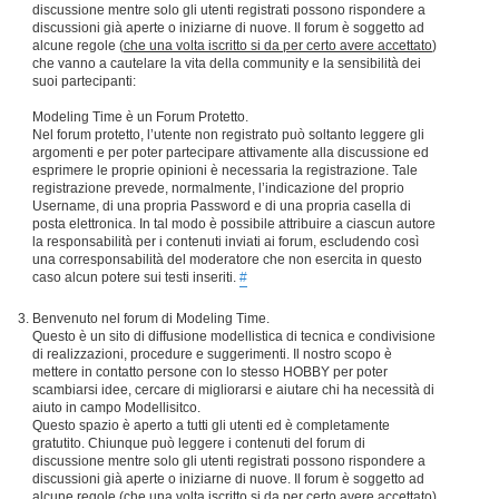
discussione mentre solo gli utenti registrati possono rispondere a
discussioni già aperte o iniziarne di nuove. Il forum è soggetto ad
alcune regole (
che una volta iscritto si da per certo avere accettato
)
che vanno a cautelare la vita della community e la sensibilità dei
suoi partecipanti:
Modeling Time è un Forum Protetto.
Nel forum protetto, l’utente non registrato può soltanto leggere gli
argomenti e per poter partecipare attivamente alla discussione ed
esprimere le proprie opinioni è necessaria la registrazione. Tale
registrazione prevede, normalmente, l’indicazione del proprio
Username, di una propria Password e di una propria casella di
posta elettronica. In tal modo è possibile attribuire a ciascun autore
la responsabilità per i contenuti inviati ai forum, escludendo così
una corresponsabilità del moderatore che non esercita in questo
caso alcun potere sui testi inseriti.
#
Benvenuto nel forum di Modeling Time.
Questo è un sito di diffusione modellistica di tecnica e condivisione
di realizzazioni, procedure e suggerimenti. Il nostro scopo è
mettere in contatto persone con lo stesso HOBBY per poter
scambiarsi idee, cercare di migliorarsi e aiutare chi ha necessità di
aiuto in campo Modellisitco.
Questo spazio è aperto a tutti gli utenti ed è completamente
gratutito. Chiunque può leggere i contenuti del forum di
discussione mentre solo gli utenti registrati possono rispondere a
discussioni già aperte o iniziarne di nuove. Il forum è soggetto ad
alcune regole (
che una volta iscritto si da per certo avere accettato
)