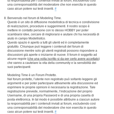
la responsabilità per i contenuti inviati ai forum, escludendo così
una corresponsabilità del moderatore che non esercita in questo
caso alcun potere sui testi inseriti.
#
Benvenuto nel forum di Modeling Time.
Questo è un sito di diffusione modellistica di tecnica e condivisione
di realizzazioni, procedure e suggerimenti. Il nostro scopo è
mettere in contatto persone con lo stesso HOBBY per poter
scambiarsi idee, cercare di migliorarsi e aiutare chi ha necessità di
aiuto in campo Modellisitco.
Questo spazio è aperto a tutti gli utenti ed è completamente
gratutito. Chiunque può leggere i contenuti del forum di
discussione mentre solo gli utenti registrati possono rispondere a
discussioni già aperte o iniziarne di nuove. Il forum è soggetto ad
alcune regole (
che una volta iscritto si da per certo avere accettato
)
che vanno a cautelare la vita della community e la sensibilità dei
suoi partecipanti:
Modeling Time è un Forum Protetto.
Nel forum protetto, l’utente non registrato può soltanto leggere gli
argomenti e per poter partecipare attivamente alla discussione ed
esprimere le proprie opinioni è necessaria la registrazione. Tale
registrazione prevede, normalmente, l’indicazione del proprio
Username, di una propria Password e di una propria casella di
posta elettronica. In tal modo è possibile attribuire a ciascun autore
la responsabilità per i contenuti inviati ai forum, escludendo così
una corresponsabilità del moderatore che non esercita in questo
caso alcun potere sui testi inseriti.
#