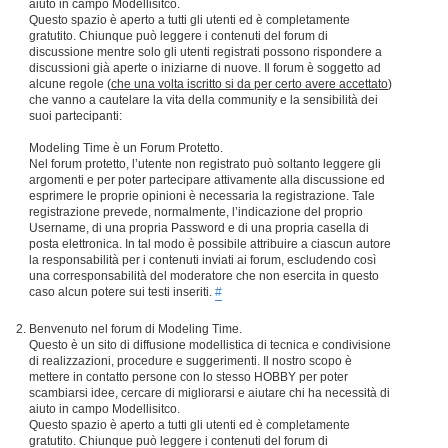
aiuto in campo Modellisitco.
Questo spazio è aperto a tutti gli utenti ed è completamente
gratutito. Chiunque può leggere i contenuti del forum di
discussione mentre solo gli utenti registrati possono rispondere a
discussioni già aperte o iniziarne di nuove. Il forum è soggetto ad
alcune regole (
che una volta iscritto si da per certo avere accettato
)
che vanno a cautelare la vita della community e la sensibilità dei
suoi partecipanti:
Modeling Time è un Forum Protetto.
Nel forum protetto, l’utente non registrato può soltanto leggere gli
argomenti e per poter partecipare attivamente alla discussione ed
esprimere le proprie opinioni è necessaria la registrazione. Tale
registrazione prevede, normalmente, l’indicazione del proprio
Username, di una propria Password e di una propria casella di
posta elettronica. In tal modo è possibile attribuire a ciascun autore
la responsabilità per i contenuti inviati ai forum, escludendo così
una corresponsabilità del moderatore che non esercita in questo
caso alcun potere sui testi inseriti.
#
Benvenuto nel forum di Modeling Time.
Questo è un sito di diffusione modellistica di tecnica e condivisione
di realizzazioni, procedure e suggerimenti. Il nostro scopo è
mettere in contatto persone con lo stesso HOBBY per poter
scambiarsi idee, cercare di migliorarsi e aiutare chi ha necessità di
aiuto in campo Modellisitco.
Questo spazio è aperto a tutti gli utenti ed è completamente
gratutito. Chiunque può leggere i contenuti del forum di