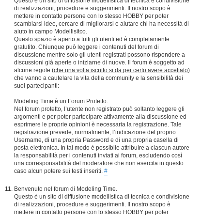
Questo è un sito di diffusione modellistica di tecnica e condivisione
di realizzazioni, procedure e suggerimenti. Il nostro scopo è
mettere in contatto persone con lo stesso HOBBY per poter
scambiarsi idee, cercare di migliorarsi e aiutare chi ha necessità di
aiuto in campo Modellisitco.
Questo spazio è aperto a tutti gli utenti ed è completamente
gratutito. Chiunque può leggere i contenuti del forum di
discussione mentre solo gli utenti registrati possono rispondere a
discussioni già aperte o iniziarne di nuove. Il forum è soggetto ad
alcune regole (
che una volta iscritto si da per certo avere accettato
)
che vanno a cautelare la vita della community e la sensibilità dei
suoi partecipanti:
Modeling Time è un Forum Protetto.
Nel forum protetto, l’utente non registrato può soltanto leggere gli
argomenti e per poter partecipare attivamente alla discussione ed
esprimere le proprie opinioni è necessaria la registrazione. Tale
registrazione prevede, normalmente, l’indicazione del proprio
Username, di una propria Password e di una propria casella di
posta elettronica. In tal modo è possibile attribuire a ciascun autore
la responsabilità per i contenuti inviati ai forum, escludendo così
una corresponsabilità del moderatore che non esercita in questo
caso alcun potere sui testi inseriti.
#
Benvenuto nel forum di Modeling Time.
Questo è un sito di diffusione modellistica di tecnica e condivisione
di realizzazioni, procedure e suggerimenti. Il nostro scopo è
mettere in contatto persone con lo stesso HOBBY per poter