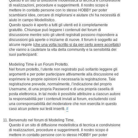
Questo è un sito di diffusione modellistica di tecnica e condivisione
di realizzazioni, procedure e suggerimenti. Il nostro scopo è
mettere in contatto persone con lo stesso HOBBY per poter
scambiarsi idee, cercare di migliorarsi e aiutare chi ha necessità di
aiuto in campo Modellisitco.
Questo spazio è aperto a tutti gli utenti ed è completamente
gratutito. Chiunque può leggere i contenuti del forum di
discussione mentre solo gli utenti registrati possono rispondere a
discussioni già aperte o iniziarne di nuove. Il forum è soggetto ad
alcune regole (
che una volta iscritto si da per certo avere accettato
)
che vanno a cautelare la vita della community e la sensibilità dei
suoi partecipanti:
Modeling Time è un Forum Protetto.
Nel forum protetto, l’utente non registrato può soltanto leggere gli
argomenti e per poter partecipare attivamente alla discussione ed
esprimere le proprie opinioni è necessaria la registrazione. Tale
registrazione prevede, normalmente, l’indicazione del proprio
Username, di una propria Password e di una propria casella di
posta elettronica. In tal modo è possibile attribuire a ciascun autore
la responsabilità per i contenuti inviati ai forum, escludendo così
una corresponsabilità del moderatore che non esercita in questo
caso alcun potere sui testi inseriti.
#
Benvenuto nel forum di Modeling Time.
Questo è un sito di diffusione modellistica di tecnica e condivisione
di realizzazioni, procedure e suggerimenti. Il nostro scopo è
mettere in contatto persone con lo stesso HOBBY per poter