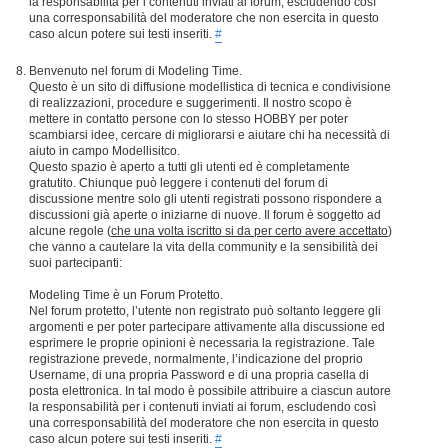
la responsabilità per i contenuti inviati ai forum, escludendo così
una corresponsabilità del moderatore che non esercita in questo
caso alcun potere sui testi inseriti.
#
Benvenuto nel forum di Modeling Time.
Questo è un sito di diffusione modellistica di tecnica e condivisione
di realizzazioni, procedure e suggerimenti. Il nostro scopo è
mettere in contatto persone con lo stesso HOBBY per poter
scambiarsi idee, cercare di migliorarsi e aiutare chi ha necessità di
aiuto in campo Modellisitco.
Questo spazio è aperto a tutti gli utenti ed è completamente
gratutito. Chiunque può leggere i contenuti del forum di
discussione mentre solo gli utenti registrati possono rispondere a
discussioni già aperte o iniziarne di nuove. Il forum è soggetto ad
alcune regole (
che una volta iscritto si da per certo avere accettato
)
che vanno a cautelare la vita della community e la sensibilità dei
suoi partecipanti:
Modeling Time è un Forum Protetto.
Nel forum protetto, l’utente non registrato può soltanto leggere gli
argomenti e per poter partecipare attivamente alla discussione ed
esprimere le proprie opinioni è necessaria la registrazione. Tale
registrazione prevede, normalmente, l’indicazione del proprio
Username, di una propria Password e di una propria casella di
posta elettronica. In tal modo è possibile attribuire a ciascun autore
la responsabilità per i contenuti inviati ai forum, escludendo così
una corresponsabilità del moderatore che non esercita in questo
caso alcun potere sui testi inseriti.
#