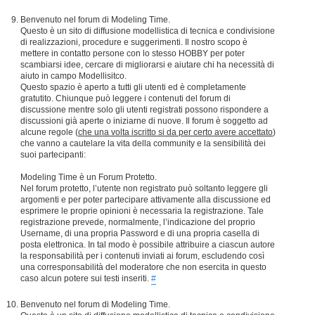
Benvenuto nel forum di Modeling Time.
Questo è un sito di diffusione modellistica di tecnica e condivisione
di realizzazioni, procedure e suggerimenti. Il nostro scopo è
mettere in contatto persone con lo stesso HOBBY per poter
scambiarsi idee, cercare di migliorarsi e aiutare chi ha necessità di
aiuto in campo Modellisitco.
Questo spazio è aperto a tutti gli utenti ed è completamente
gratutito. Chiunque può leggere i contenuti del forum di
discussione mentre solo gli utenti registrati possono rispondere a
discussioni già aperte o iniziarne di nuove. Il forum è soggetto ad
alcune regole (
che una volta iscritto si da per certo avere accettato
)
che vanno a cautelare la vita della community e la sensibilità dei
suoi partecipanti:
Modeling Time è un Forum Protetto.
Nel forum protetto, l’utente non registrato può soltanto leggere gli
argomenti e per poter partecipare attivamente alla discussione ed
esprimere le proprie opinioni è necessaria la registrazione. Tale
registrazione prevede, normalmente, l’indicazione del proprio
Username, di una propria Password e di una propria casella di
posta elettronica. In tal modo è possibile attribuire a ciascun autore
la responsabilità per i contenuti inviati ai forum, escludendo così
una corresponsabilità del moderatore che non esercita in questo
caso alcun potere sui testi inseriti.
#
Benvenuto nel forum di Modeling Time.