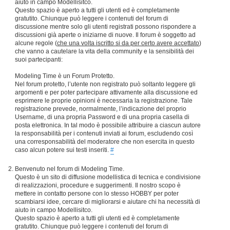
aiuto in campo Modellisitco.
Questo spazio è aperto a tutti gli utenti ed è completamente
gratutito. Chiunque può leggere i contenuti del forum di
discussione mentre solo gli utenti registrati possono rispondere a
discussioni già aperte o iniziarne di nuove. Il forum è soggetto ad
alcune regole (
che una volta iscritto si da per certo avere accettato
)
che vanno a cautelare la vita della community e la sensibilità dei
suoi partecipanti:
Modeling Time è un Forum Protetto.
Nel forum protetto, l’utente non registrato può soltanto leggere gli
argomenti e per poter partecipare attivamente alla discussione ed
esprimere le proprie opinioni è necessaria la registrazione. Tale
registrazione prevede, normalmente, l’indicazione del proprio
Username, di una propria Password e di una propria casella di
posta elettronica. In tal modo è possibile attribuire a ciascun autore
la responsabilità per i contenuti inviati ai forum, escludendo così
una corresponsabilità del moderatore che non esercita in questo
caso alcun potere sui testi inseriti.
#
Benvenuto nel forum di Modeling Time.
Questo è un sito di diffusione modellistica di tecnica e condivisione
di realizzazioni, procedure e suggerimenti. Il nostro scopo è
mettere in contatto persone con lo stesso HOBBY per poter
scambiarsi idee, cercare di migliorarsi e aiutare chi ha necessità di
aiuto in campo Modellisitco.
Questo spazio è aperto a tutti gli utenti ed è completamente
gratutito. Chiunque può leggere i contenuti del forum di