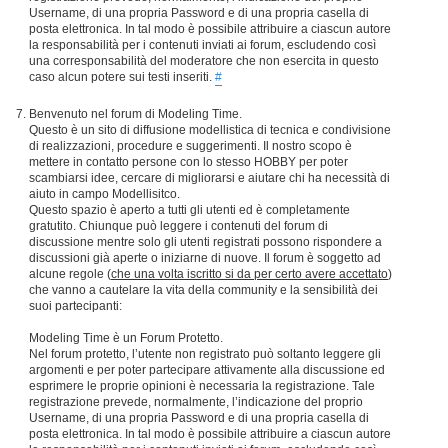
Username, di una propria Password e di una propria casella di
posta elettronica. In tal modo è possibile attribuire a ciascun autore
la responsabilità per i contenuti inviati ai forum, escludendo così
una corresponsabilità del moderatore che non esercita in questo
caso alcun potere sui testi inseriti.
#
Benvenuto nel forum di Modeling Time.
Questo è un sito di diffusione modellistica di tecnica e condivisione
di realizzazioni, procedure e suggerimenti. Il nostro scopo è
mettere in contatto persone con lo stesso HOBBY per poter
scambiarsi idee, cercare di migliorarsi e aiutare chi ha necessità di
aiuto in campo Modellisitco.
Questo spazio è aperto a tutti gli utenti ed è completamente
gratutito. Chiunque può leggere i contenuti del forum di
discussione mentre solo gli utenti registrati possono rispondere a
discussioni già aperte o iniziarne di nuove. Il forum è soggetto ad
alcune regole (
che una volta iscritto si da per certo avere accettato
)
che vanno a cautelare la vita della community e la sensibilità dei
suoi partecipanti:
Modeling Time è un Forum Protetto.
Nel forum protetto, l’utente non registrato può soltanto leggere gli
argomenti e per poter partecipare attivamente alla discussione ed
esprimere le proprie opinioni è necessaria la registrazione. Tale
registrazione prevede, normalmente, l’indicazione del proprio
Username, di una propria Password e di una propria casella di
posta elettronica. In tal modo è possibile attribuire a ciascun autore