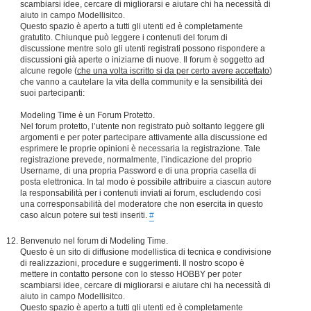
scambiarsi idee, cercare di migliorarsi e aiutare chi ha necessità di
aiuto in campo Modellisitco.
Questo spazio è aperto a tutti gli utenti ed è completamente
gratutito. Chiunque può leggere i contenuti del forum di
discussione mentre solo gli utenti registrati possono rispondere a
discussioni già aperte o iniziarne di nuove. Il forum è soggetto ad
alcune regole (
che una volta iscritto si da per certo avere accettato
)
che vanno a cautelare la vita della community e la sensibilità dei
suoi partecipanti:
Modeling Time è un Forum Protetto.
Nel forum protetto, l’utente non registrato può soltanto leggere gli
argomenti e per poter partecipare attivamente alla discussione ed
esprimere le proprie opinioni è necessaria la registrazione. Tale
registrazione prevede, normalmente, l’indicazione del proprio
Username, di una propria Password e di una propria casella di
posta elettronica. In tal modo è possibile attribuire a ciascun autore
la responsabilità per i contenuti inviati ai forum, escludendo così
una corresponsabilità del moderatore che non esercita in questo
caso alcun potere sui testi inseriti.
#
Benvenuto nel forum di Modeling Time.
Questo è un sito di diffusione modellistica di tecnica e condivisione
di realizzazioni, procedure e suggerimenti. Il nostro scopo è
mettere in contatto persone con lo stesso HOBBY per poter
scambiarsi idee, cercare di migliorarsi e aiutare chi ha necessità di
aiuto in campo Modellisitco.
Questo spazio è aperto a tutti gli utenti ed è completamente