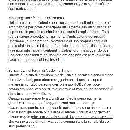
che vanno a cautelare la vita della community e la sensibilità dei
suoi partecipanti:
Modeling Time è un Forum Protetto.
Nel forum protetto, l’utente non registrato può soltanto leggere gli
argomenti e per poter partecipare attivamente alla discussione ed
esprimere le proprie opinioni è necessaria la registrazione. Tale
registrazione prevede, normalmente, l’indicazione del proprio
Username, di una propria Password e di una propria casella di
posta elettronica. In tal modo è possibile attribuire a ciascun autore
la responsabilità per i contenuti inviati ai forum, escludendo così
una corresponsabilità del moderatore che non esercita in questo
caso alcun potere sui testi inseriti.
#
Benvenuto nel forum di Modeling Time.
Questo è un sito di diffusione modellistica di tecnica e condivisione
di realizzazioni, procedure e suggerimenti. Il nostro scopo è
mettere in contatto persone con lo stesso HOBBY per poter
scambiarsi idee, cercare di migliorarsi e aiutare chi ha necessità di
aiuto in campo Modellisitco.
Questo spazio è aperto a tutti gli utenti ed è completamente
gratutito. Chiunque può leggere i contenuti del forum di
discussione mentre solo gli utenti registrati possono rispondere a
discussioni già aperte o iniziarne di nuove. Il forum è soggetto ad
alcune regole (
che una volta iscritto si da per certo avere accettato
)
che vanno a cautelare la vita della community e la sensibilità dei
suoi partecipanti: