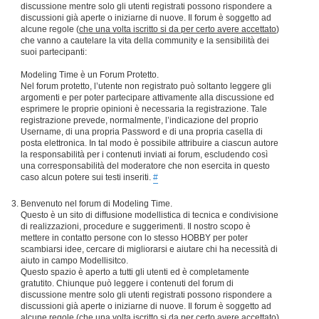
discussione mentre solo gli utenti registrati possono rispondere a
discussioni già aperte o iniziarne di nuove. Il forum è soggetto ad
alcune regole (
che una volta iscritto si da per certo avere accettato
)
che vanno a cautelare la vita della community e la sensibilità dei
suoi partecipanti:
Modeling Time è un Forum Protetto.
Nel forum protetto, l’utente non registrato può soltanto leggere gli
argomenti e per poter partecipare attivamente alla discussione ed
esprimere le proprie opinioni è necessaria la registrazione. Tale
registrazione prevede, normalmente, l’indicazione del proprio
Username, di una propria Password e di una propria casella di
posta elettronica. In tal modo è possibile attribuire a ciascun autore
la responsabilità per i contenuti inviati ai forum, escludendo così
una corresponsabilità del moderatore che non esercita in questo
caso alcun potere sui testi inseriti.
#
Benvenuto nel forum di Modeling Time.
Questo è un sito di diffusione modellistica di tecnica e condivisione
di realizzazioni, procedure e suggerimenti. Il nostro scopo è
mettere in contatto persone con lo stesso HOBBY per poter
scambiarsi idee, cercare di migliorarsi e aiutare chi ha necessità di
aiuto in campo Modellisitco.
Questo spazio è aperto a tutti gli utenti ed è completamente
gratutito. Chiunque può leggere i contenuti del forum di
discussione mentre solo gli utenti registrati possono rispondere a
discussioni già aperte o iniziarne di nuove. Il forum è soggetto ad
alcune regole (
che una volta iscritto si da per certo avere accettato
)