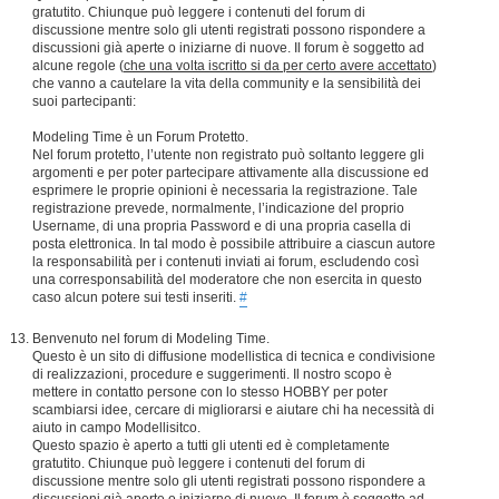
gratutito. Chiunque può leggere i contenuti del forum di
discussione mentre solo gli utenti registrati possono rispondere a
discussioni già aperte o iniziarne di nuove. Il forum è soggetto ad
alcune regole (
che una volta iscritto si da per certo avere accettato
)
che vanno a cautelare la vita della community e la sensibilità dei
suoi partecipanti:
Modeling Time è un Forum Protetto.
Nel forum protetto, l’utente non registrato può soltanto leggere gli
argomenti e per poter partecipare attivamente alla discussione ed
esprimere le proprie opinioni è necessaria la registrazione. Tale
registrazione prevede, normalmente, l’indicazione del proprio
Username, di una propria Password e di una propria casella di
posta elettronica. In tal modo è possibile attribuire a ciascun autore
la responsabilità per i contenuti inviati ai forum, escludendo così
una corresponsabilità del moderatore che non esercita in questo
caso alcun potere sui testi inseriti.
#
Benvenuto nel forum di Modeling Time.
Questo è un sito di diffusione modellistica di tecnica e condivisione
di realizzazioni, procedure e suggerimenti. Il nostro scopo è
mettere in contatto persone con lo stesso HOBBY per poter
scambiarsi idee, cercare di migliorarsi e aiutare chi ha necessità di
aiuto in campo Modellisitco.
Questo spazio è aperto a tutti gli utenti ed è completamente
gratutito. Chiunque può leggere i contenuti del forum di
discussione mentre solo gli utenti registrati possono rispondere a