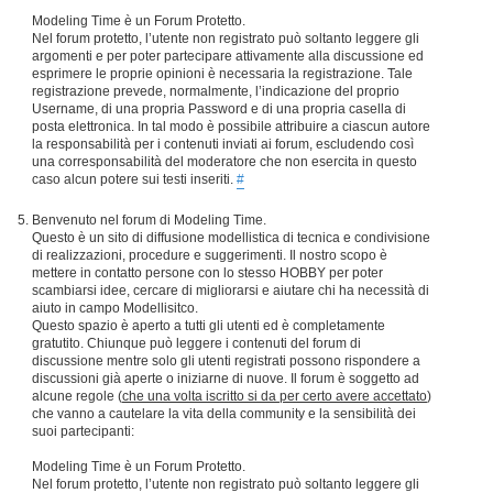
Modeling Time è un Forum Protetto.
Nel forum protetto, l’utente non registrato può soltanto leggere gli
argomenti e per poter partecipare attivamente alla discussione ed
esprimere le proprie opinioni è necessaria la registrazione. Tale
registrazione prevede, normalmente, l’indicazione del proprio
Username, di una propria Password e di una propria casella di
posta elettronica. In tal modo è possibile attribuire a ciascun autore
la responsabilità per i contenuti inviati ai forum, escludendo così
una corresponsabilità del moderatore che non esercita in questo
caso alcun potere sui testi inseriti.
#
Benvenuto nel forum di Modeling Time.
Questo è un sito di diffusione modellistica di tecnica e condivisione
di realizzazioni, procedure e suggerimenti. Il nostro scopo è
mettere in contatto persone con lo stesso HOBBY per poter
scambiarsi idee, cercare di migliorarsi e aiutare chi ha necessità di
aiuto in campo Modellisitco.
Questo spazio è aperto a tutti gli utenti ed è completamente
gratutito. Chiunque può leggere i contenuti del forum di
discussione mentre solo gli utenti registrati possono rispondere a
discussioni già aperte o iniziarne di nuove. Il forum è soggetto ad
alcune regole (
che una volta iscritto si da per certo avere accettato
)
che vanno a cautelare la vita della community e la sensibilità dei
suoi partecipanti:
Modeling Time è un Forum Protetto.
Nel forum protetto, l’utente non registrato può soltanto leggere gli