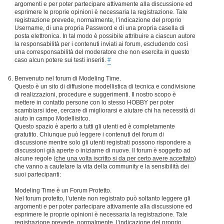
argomenti e per poter partecipare attivamente alla discussione ed
esprimere le proprie opinioni è necessaria la registrazione. Tale
registrazione prevede, normalmente, l’indicazione del proprio
Username, di una propria Password e di una propria casella di
posta elettronica. In tal modo è possibile attribuire a ciascun autore
la responsabilità per i contenuti inviati ai forum, escludendo così
una corresponsabilità del moderatore che non esercita in questo
caso alcun potere sui testi inseriti.
#
Benvenuto nel forum di Modeling Time.
Questo è un sito di diffusione modellistica di tecnica e condivisione
di realizzazioni, procedure e suggerimenti. Il nostro scopo è
mettere in contatto persone con lo stesso HOBBY per poter
scambiarsi idee, cercare di migliorarsi e aiutare chi ha necessità di
aiuto in campo Modellisitco.
Questo spazio è aperto a tutti gli utenti ed è completamente
gratutito. Chiunque può leggere i contenuti del forum di
discussione mentre solo gli utenti registrati possono rispondere a
discussioni già aperte o iniziarne di nuove. Il forum è soggetto ad
alcune regole (
che una volta iscritto si da per certo avere accettato
)
che vanno a cautelare la vita della community e la sensibilità dei
suoi partecipanti:
Modeling Time è un Forum Protetto.
Nel forum protetto, l’utente non registrato può soltanto leggere gli
argomenti e per poter partecipare attivamente alla discussione ed
esprimere le proprie opinioni è necessaria la registrazione. Tale
registrazione prevede, normalmente, l’indicazione del proprio