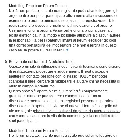
Modeling Time è un Forum Protetto.
Nel forum protetto, l’utente non registrato può soltanto leggere gli
argomenti e per poter partecipare attivamente alla discussione ed
esprimere le proprie opinioni è necessaria la registrazione. Tale
registrazione prevede, normalmente, l’indicazione del proprio
Username, di una propria Password e di una propria casella di
posta elettronica. In tal modo è possibile attribuire a ciascun autore
la responsabilità per i contenuti inviati ai forum, escludendo così
una corresponsabilità del moderatore che non esercita in questo
caso alcun potere sui testi inseriti.
#
Benvenuto nel forum di Modeling Time.
Questo è un sito di diffusione modellistica di tecnica e condivisione
di realizzazioni, procedure e suggerimenti. Il nostro scopo è
mettere in contatto persone con lo stesso HOBBY per poter
scambiarsi idee, cercare di migliorarsi e aiutare chi ha necessità di
aiuto in campo Modellisitco.
Questo spazio è aperto a tutti gli utenti ed è completamente
gratutito. Chiunque può leggere i contenuti del forum di
discussione mentre solo gli utenti registrati possono rispondere a
discussioni già aperte o iniziarne di nuove. Il forum è soggetto ad
alcune regole (
che una volta iscritto si da per certo avere accettato
)
che vanno a cautelare la vita della community e la sensibilità dei
suoi partecipanti:
Modeling Time è un Forum Protetto.
Nel forum protetto, l’utente non registrato può soltanto leggere gli