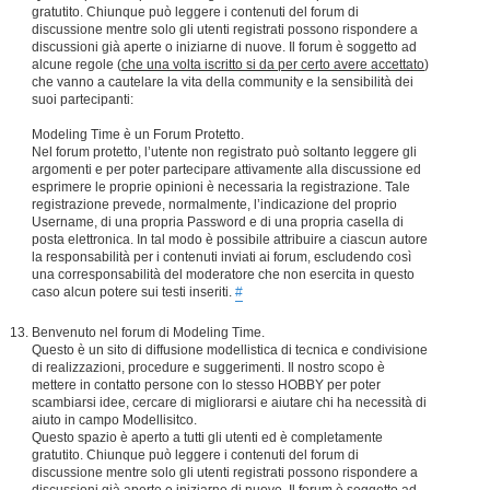
gratutito. Chiunque può leggere i contenuti del forum di
discussione mentre solo gli utenti registrati possono rispondere a
discussioni già aperte o iniziarne di nuove. Il forum è soggetto ad
alcune regole (
che una volta iscritto si da per certo avere accettato
)
che vanno a cautelare la vita della community e la sensibilità dei
suoi partecipanti:
Modeling Time è un Forum Protetto.
Nel forum protetto, l’utente non registrato può soltanto leggere gli
argomenti e per poter partecipare attivamente alla discussione ed
esprimere le proprie opinioni è necessaria la registrazione. Tale
registrazione prevede, normalmente, l’indicazione del proprio
Username, di una propria Password e di una propria casella di
posta elettronica. In tal modo è possibile attribuire a ciascun autore
la responsabilità per i contenuti inviati ai forum, escludendo così
una corresponsabilità del moderatore che non esercita in questo
caso alcun potere sui testi inseriti.
#
Benvenuto nel forum di Modeling Time.
Questo è un sito di diffusione modellistica di tecnica e condivisione
di realizzazioni, procedure e suggerimenti. Il nostro scopo è
mettere in contatto persone con lo stesso HOBBY per poter
scambiarsi idee, cercare di migliorarsi e aiutare chi ha necessità di
aiuto in campo Modellisitco.
Questo spazio è aperto a tutti gli utenti ed è completamente
gratutito. Chiunque può leggere i contenuti del forum di
discussione mentre solo gli utenti registrati possono rispondere a