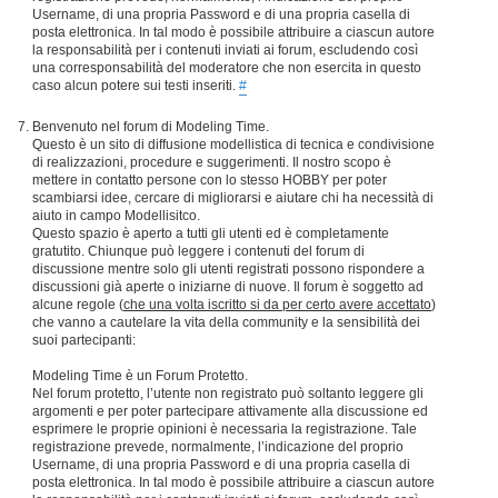
Username, di una propria Password e di una propria casella di
posta elettronica. In tal modo è possibile attribuire a ciascun autore
la responsabilità per i contenuti inviati ai forum, escludendo così
una corresponsabilità del moderatore che non esercita in questo
caso alcun potere sui testi inseriti.
#
Benvenuto nel forum di Modeling Time.
Questo è un sito di diffusione modellistica di tecnica e condivisione
di realizzazioni, procedure e suggerimenti. Il nostro scopo è
mettere in contatto persone con lo stesso HOBBY per poter
scambiarsi idee, cercare di migliorarsi e aiutare chi ha necessità di
aiuto in campo Modellisitco.
Questo spazio è aperto a tutti gli utenti ed è completamente
gratutito. Chiunque può leggere i contenuti del forum di
discussione mentre solo gli utenti registrati possono rispondere a
discussioni già aperte o iniziarne di nuove. Il forum è soggetto ad
alcune regole (
che una volta iscritto si da per certo avere accettato
)
che vanno a cautelare la vita della community e la sensibilità dei
suoi partecipanti:
Modeling Time è un Forum Protetto.
Nel forum protetto, l’utente non registrato può soltanto leggere gli
argomenti e per poter partecipare attivamente alla discussione ed
esprimere le proprie opinioni è necessaria la registrazione. Tale
registrazione prevede, normalmente, l’indicazione del proprio
Username, di una propria Password e di una propria casella di
posta elettronica. In tal modo è possibile attribuire a ciascun autore