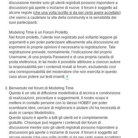
discussione mentre solo gli utenti registrati possono rispondere a
discussioni già aperte o iniziarne di nuove. Il forum è soggetto ad
alcune regole (
che una volta iscritto si da per certo avere accettato
)
che vanno a cautelare la vita della community e la sensibilità dei
suoi partecipanti:
Modeling Time è un Forum Protetto.
Nel forum protetto, l’utente non registrato può soltanto leggere gli
argomenti e per poter partecipare attivamente alla discussione ed
esprimere le proprie opinioni è necessaria la registrazione. Tale
registrazione prevede, normalmente, l’indicazione del proprio
Username, di una propria Password e di una propria casella di
posta elettronica. In tal modo è possibile attribuire a ciascun autore
la responsabilità per i contenuti inviati ai forum, escludendo così
una corresponsabilità del moderatore che non esercita in questo
caso alcun potere sui testi inseriti.
#
Benvenuto nel forum di Modeling Time.
Questo è un sito di diffusione modellistica di tecnica e condivisione
di realizzazioni, procedure e suggerimenti. Il nostro scopo è
mettere in contatto persone con lo stesso HOBBY per poter
scambiarsi idee, cercare di migliorarsi e aiutare chi ha necessità di
aiuto in campo Modellisitco.
Questo spazio è aperto a tutti gli utenti ed è completamente
gratutito. Chiunque può leggere i contenuti del forum di
discussione mentre solo gli utenti registrati possono rispondere a
discussioni già aperte o iniziarne di nuove. Il forum è soggetto ad
alcune regole (
che una volta iscritto si da per certo avere accettato
)