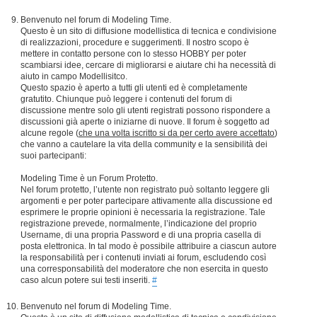
Benvenuto nel forum di Modeling Time.
Questo è un sito di diffusione modellistica di tecnica e condivisione
di realizzazioni, procedure e suggerimenti. Il nostro scopo è
mettere in contatto persone con lo stesso HOBBY per poter
scambiarsi idee, cercare di migliorarsi e aiutare chi ha necessità di
aiuto in campo Modellisitco.
Questo spazio è aperto a tutti gli utenti ed è completamente
gratutito. Chiunque può leggere i contenuti del forum di
discussione mentre solo gli utenti registrati possono rispondere a
discussioni già aperte o iniziarne di nuove. Il forum è soggetto ad
alcune regole (
che una volta iscritto si da per certo avere accettato
)
che vanno a cautelare la vita della community e la sensibilità dei
suoi partecipanti:
Modeling Time è un Forum Protetto.
Nel forum protetto, l’utente non registrato può soltanto leggere gli
argomenti e per poter partecipare attivamente alla discussione ed
esprimere le proprie opinioni è necessaria la registrazione. Tale
registrazione prevede, normalmente, l’indicazione del proprio
Username, di una propria Password e di una propria casella di
posta elettronica. In tal modo è possibile attribuire a ciascun autore
la responsabilità per i contenuti inviati ai forum, escludendo così
una corresponsabilità del moderatore che non esercita in questo
caso alcun potere sui testi inseriti.
#
Benvenuto nel forum di Modeling Time.