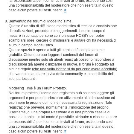
la responsabilità per i contenuti inviati ai forum, escludendo così
una corresponsabilità del moderatore che non esercita in questo
caso alcun potere sui testi inseriti.
#
Benvenuto nel forum di Modeling Time.
Questo è un sito di diffusione modellistica di tecnica e condivisione
di realizzazioni, procedure e suggerimenti. Il nostro scopo è
mettere in contatto persone con lo stesso HOBBY per poter
scambiarsi idee, cercare di migliorarsi e aiutare chi ha necessità di
aiuto in campo Modellisitco.
Questo spazio è aperto a tutti gli utenti ed è completamente
gratutito. Chiunque può leggere i contenuti del forum di
discussione mentre solo gli utenti registrati possono rispondere a
discussioni già aperte o iniziarne di nuove. Il forum è soggetto ad
alcune regole (
che una volta iscritto si da per certo avere accettato
)
che vanno a cautelare la vita della community e la sensibilità dei
suoi partecipanti:
Modeling Time è un Forum Protetto.
Nel forum protetto, l’utente non registrato può soltanto leggere gli
argomenti e per poter partecipare attivamente alla discussione ed
esprimere le proprie opinioni è necessaria la registrazione. Tale
registrazione prevede, normalmente, l’indicazione del proprio
Username, di una propria Password e di una propria casella di
posta elettronica. In tal modo è possibile attribuire a ciascun autore
la responsabilità per i contenuti inviati ai forum, escludendo così
una corresponsabilità del moderatore che non esercita in questo
caso alcun potere sui testi inseriti.
#