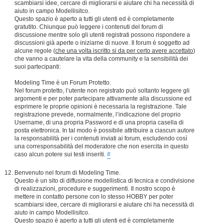
scambiarsi idee, cercare di migliorarsi e aiutare chi ha necessità di
aiuto in campo Modellisitco.
Questo spazio è aperto a tutti gli utenti ed è completamente
gratutito. Chiunque può leggere i contenuti del forum di
discussione mentre solo gli utenti registrati possono rispondere a
discussioni già aperte o iniziarne di nuove. Il forum è soggetto ad
alcune regole (
che una volta iscritto si da per certo avere accettato
)
che vanno a cautelare la vita della community e la sensibilità dei
suoi partecipanti:
Modeling Time è un Forum Protetto.
Nel forum protetto, l’utente non registrato può soltanto leggere gli
argomenti e per poter partecipare attivamente alla discussione ed
esprimere le proprie opinioni è necessaria la registrazione. Tale
registrazione prevede, normalmente, l’indicazione del proprio
Username, di una propria Password e di una propria casella di
posta elettronica. In tal modo è possibile attribuire a ciascun autore
la responsabilità per i contenuti inviati ai forum, escludendo così
una corresponsabilità del moderatore che non esercita in questo
caso alcun potere sui testi inseriti.
#
Benvenuto nel forum di Modeling Time.
Questo è un sito di diffusione modellistica di tecnica e condivisione
di realizzazioni, procedure e suggerimenti. Il nostro scopo è
mettere in contatto persone con lo stesso HOBBY per poter
scambiarsi idee, cercare di migliorarsi e aiutare chi ha necessità di
aiuto in campo Modellisitco.
Questo spazio è aperto a tutti gli utenti ed è completamente