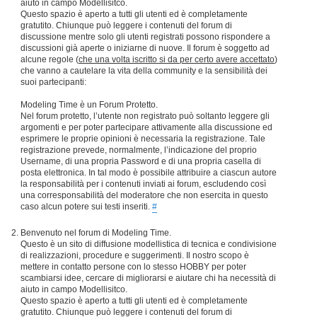
aiuto in campo Modellisitco.
Questo spazio è aperto a tutti gli utenti ed è completamente
gratutito. Chiunque può leggere i contenuti del forum di
discussione mentre solo gli utenti registrati possono rispondere a
discussioni già aperte o iniziarne di nuove. Il forum è soggetto ad
alcune regole (
che una volta iscritto si da per certo avere accettato
)
che vanno a cautelare la vita della community e la sensibilità dei
suoi partecipanti:
Modeling Time è un Forum Protetto.
Nel forum protetto, l’utente non registrato può soltanto leggere gli
argomenti e per poter partecipare attivamente alla discussione ed
esprimere le proprie opinioni è necessaria la registrazione. Tale
registrazione prevede, normalmente, l’indicazione del proprio
Username, di una propria Password e di una propria casella di
posta elettronica. In tal modo è possibile attribuire a ciascun autore
la responsabilità per i contenuti inviati ai forum, escludendo così
una corresponsabilità del moderatore che non esercita in questo
caso alcun potere sui testi inseriti.
#
Benvenuto nel forum di Modeling Time.
Questo è un sito di diffusione modellistica di tecnica e condivisione
di realizzazioni, procedure e suggerimenti. Il nostro scopo è
mettere in contatto persone con lo stesso HOBBY per poter
scambiarsi idee, cercare di migliorarsi e aiutare chi ha necessità di
aiuto in campo Modellisitco.
Questo spazio è aperto a tutti gli utenti ed è completamente
gratutito. Chiunque può leggere i contenuti del forum di