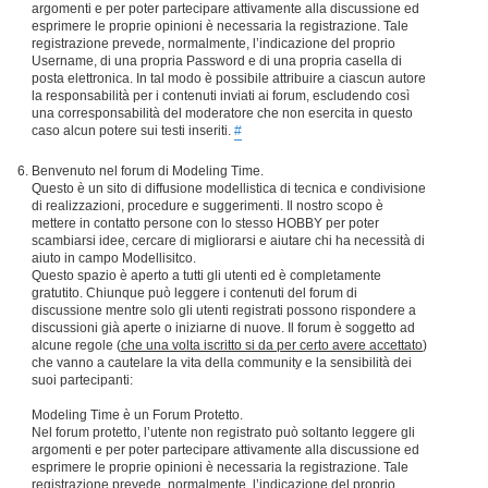
argomenti e per poter partecipare attivamente alla discussione ed
esprimere le proprie opinioni è necessaria la registrazione. Tale
registrazione prevede, normalmente, l’indicazione del proprio
Username, di una propria Password e di una propria casella di
posta elettronica. In tal modo è possibile attribuire a ciascun autore
la responsabilità per i contenuti inviati ai forum, escludendo così
una corresponsabilità del moderatore che non esercita in questo
caso alcun potere sui testi inseriti.
#
Benvenuto nel forum di Modeling Time.
Questo è un sito di diffusione modellistica di tecnica e condivisione
di realizzazioni, procedure e suggerimenti. Il nostro scopo è
mettere in contatto persone con lo stesso HOBBY per poter
scambiarsi idee, cercare di migliorarsi e aiutare chi ha necessità di
aiuto in campo Modellisitco.
Questo spazio è aperto a tutti gli utenti ed è completamente
gratutito. Chiunque può leggere i contenuti del forum di
discussione mentre solo gli utenti registrati possono rispondere a
discussioni già aperte o iniziarne di nuove. Il forum è soggetto ad
alcune regole (
che una volta iscritto si da per certo avere accettato
)
che vanno a cautelare la vita della community e la sensibilità dei
suoi partecipanti:
Modeling Time è un Forum Protetto.
Nel forum protetto, l’utente non registrato può soltanto leggere gli
argomenti e per poter partecipare attivamente alla discussione ed
esprimere le proprie opinioni è necessaria la registrazione. Tale
registrazione prevede, normalmente, l’indicazione del proprio