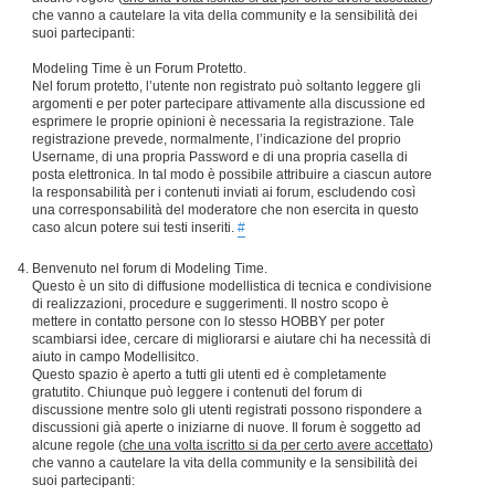
che vanno a cautelare la vita della community e la sensibilità dei
suoi partecipanti:
Modeling Time è un Forum Protetto.
Nel forum protetto, l’utente non registrato può soltanto leggere gli
argomenti e per poter partecipare attivamente alla discussione ed
esprimere le proprie opinioni è necessaria la registrazione. Tale
registrazione prevede, normalmente, l’indicazione del proprio
Username, di una propria Password e di una propria casella di
posta elettronica. In tal modo è possibile attribuire a ciascun autore
la responsabilità per i contenuti inviati ai forum, escludendo così
una corresponsabilità del moderatore che non esercita in questo
caso alcun potere sui testi inseriti.
#
Benvenuto nel forum di Modeling Time.
Questo è un sito di diffusione modellistica di tecnica e condivisione
di realizzazioni, procedure e suggerimenti. Il nostro scopo è
mettere in contatto persone con lo stesso HOBBY per poter
scambiarsi idee, cercare di migliorarsi e aiutare chi ha necessità di
aiuto in campo Modellisitco.
Questo spazio è aperto a tutti gli utenti ed è completamente
gratutito. Chiunque può leggere i contenuti del forum di
discussione mentre solo gli utenti registrati possono rispondere a
discussioni già aperte o iniziarne di nuove. Il forum è soggetto ad
alcune regole (
che una volta iscritto si da per certo avere accettato
)
che vanno a cautelare la vita della community e la sensibilità dei
suoi partecipanti: