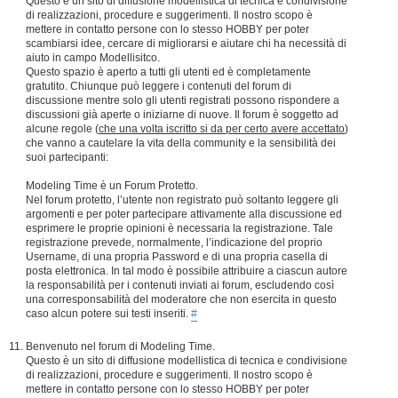
Questo è un sito di diffusione modellistica di tecnica e condivisione
di realizzazioni, procedure e suggerimenti. Il nostro scopo è
mettere in contatto persone con lo stesso HOBBY per poter
scambiarsi idee, cercare di migliorarsi e aiutare chi ha necessità di
aiuto in campo Modellisitco.
Questo spazio è aperto a tutti gli utenti ed è completamente
gratutito. Chiunque può leggere i contenuti del forum di
discussione mentre solo gli utenti registrati possono rispondere a
discussioni già aperte o iniziarne di nuove. Il forum è soggetto ad
alcune regole (
che una volta iscritto si da per certo avere accettato
)
che vanno a cautelare la vita della community e la sensibilità dei
suoi partecipanti:
Modeling Time è un Forum Protetto.
Nel forum protetto, l’utente non registrato può soltanto leggere gli
argomenti e per poter partecipare attivamente alla discussione ed
esprimere le proprie opinioni è necessaria la registrazione. Tale
registrazione prevede, normalmente, l’indicazione del proprio
Username, di una propria Password e di una propria casella di
posta elettronica. In tal modo è possibile attribuire a ciascun autore
la responsabilità per i contenuti inviati ai forum, escludendo così
una corresponsabilità del moderatore che non esercita in questo
caso alcun potere sui testi inseriti.
#
Benvenuto nel forum di Modeling Time.
Questo è un sito di diffusione modellistica di tecnica e condivisione
di realizzazioni, procedure e suggerimenti. Il nostro scopo è
mettere in contatto persone con lo stesso HOBBY per poter