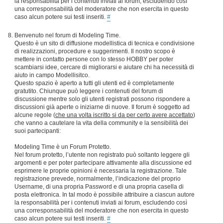
la responsabilità per i contenuti inviati ai forum, escludendo così
una corresponsabilità del moderatore che non esercita in questo
caso alcun potere sui testi inseriti.
#
Benvenuto nel forum di Modeling Time.
Questo è un sito di diffusione modellistica di tecnica e condivisione
di realizzazioni, procedure e suggerimenti. Il nostro scopo è
mettere in contatto persone con lo stesso HOBBY per poter
scambiarsi idee, cercare di migliorarsi e aiutare chi ha necessità di
aiuto in campo Modellisitco.
Questo spazio è aperto a tutti gli utenti ed è completamente
gratutito. Chiunque può leggere i contenuti del forum di
discussione mentre solo gli utenti registrati possono rispondere a
discussioni già aperte o iniziarne di nuove. Il forum è soggetto ad
alcune regole (
che una volta iscritto si da per certo avere accettato
)
che vanno a cautelare la vita della community e la sensibilità dei
suoi partecipanti:
Modeling Time è un Forum Protetto.
Nel forum protetto, l’utente non registrato può soltanto leggere gli
argomenti e per poter partecipare attivamente alla discussione ed
esprimere le proprie opinioni è necessaria la registrazione. Tale
registrazione prevede, normalmente, l’indicazione del proprio
Username, di una propria Password e di una propria casella di
posta elettronica. In tal modo è possibile attribuire a ciascun autore
la responsabilità per i contenuti inviati ai forum, escludendo così
una corresponsabilità del moderatore che non esercita in questo
caso alcun potere sui testi inseriti.
#