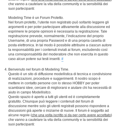
che vanno a cautelare la vita della community e la sensibilità dei
suoi partecipanti:
Modeling Time è un Forum Protetto.
Nel forum protetto, l’utente non registrato può soltanto leggere gli
argomenti e per poter partecipare attivamente alla discussione ed
esprimere le proprie opinioni è necessaria la registrazione. Tale
registrazione prevede, normalmente, l’indicazione del proprio
Username, di una propria Password e di una propria casella di
posta elettronica. In tal modo è possibile attribuire a ciascun autore
la responsabilità per i contenuti inviati ai forum, escludendo così
una corresponsabilità del moderatore che non esercita in questo
caso alcun potere sui testi inseriti.
#
Benvenuto nel forum di Modeling Time.
Questo è un sito di diffusione modellistica di tecnica e condivisione
di realizzazioni, procedure e suggerimenti. Il nostro scopo è
mettere in contatto persone con lo stesso HOBBY per poter
scambiarsi idee, cercare di migliorarsi e aiutare chi ha necessità di
aiuto in campo Modellisitco.
Questo spazio è aperto a tutti gli utenti ed è completamente
gratutito. Chiunque può leggere i contenuti del forum di
discussione mentre solo gli utenti registrati possono rispondere a
discussioni già aperte o iniziarne di nuove. Il forum è soggetto ad
alcune regole (
che una volta iscritto si da per certo avere accettato
)
che vanno a cautelare la vita della community e la sensibilità dei
suoi partecipanti: