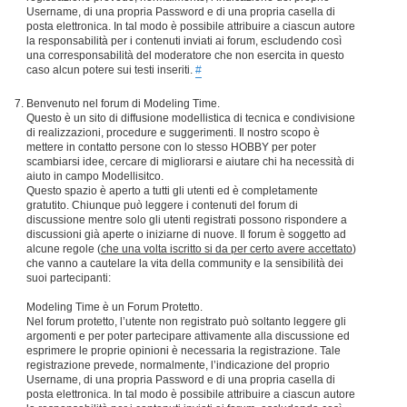
Username, di una propria Password e di una propria casella di
posta elettronica. In tal modo è possibile attribuire a ciascun autore
la responsabilità per i contenuti inviati ai forum, escludendo così
una corresponsabilità del moderatore che non esercita in questo
caso alcun potere sui testi inseriti.
#
Benvenuto nel forum di Modeling Time.
Questo è un sito di diffusione modellistica di tecnica e condivisione
di realizzazioni, procedure e suggerimenti. Il nostro scopo è
mettere in contatto persone con lo stesso HOBBY per poter
scambiarsi idee, cercare di migliorarsi e aiutare chi ha necessità di
aiuto in campo Modellisitco.
Questo spazio è aperto a tutti gli utenti ed è completamente
gratutito. Chiunque può leggere i contenuti del forum di
discussione mentre solo gli utenti registrati possono rispondere a
discussioni già aperte o iniziarne di nuove. Il forum è soggetto ad
alcune regole (
che una volta iscritto si da per certo avere accettato
)
che vanno a cautelare la vita della community e la sensibilità dei
suoi partecipanti:
Modeling Time è un Forum Protetto.
Nel forum protetto, l’utente non registrato può soltanto leggere gli
argomenti e per poter partecipare attivamente alla discussione ed
esprimere le proprie opinioni è necessaria la registrazione. Tale
registrazione prevede, normalmente, l’indicazione del proprio
Username, di una propria Password e di una propria casella di
posta elettronica. In tal modo è possibile attribuire a ciascun autore