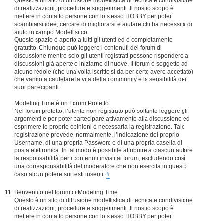
Questo è un sito di diffusione modellistica di tecnica e condivisione
di realizzazioni, procedure e suggerimenti. Il nostro scopo è
mettere in contatto persone con lo stesso HOBBY per poter
scambiarsi idee, cercare di migliorarsi e aiutare chi ha necessità di
aiuto in campo Modellisitco.
Questo spazio è aperto a tutti gli utenti ed è completamente
gratutito. Chiunque può leggere i contenuti del forum di
discussione mentre solo gli utenti registrati possono rispondere a
discussioni già aperte o iniziarne di nuove. Il forum è soggetto ad
alcune regole (
che una volta iscritto si da per certo avere accettato
)
che vanno a cautelare la vita della community e la sensibilità dei
suoi partecipanti:
Modeling Time è un Forum Protetto.
Nel forum protetto, l’utente non registrato può soltanto leggere gli
argomenti e per poter partecipare attivamente alla discussione ed
esprimere le proprie opinioni è necessaria la registrazione. Tale
registrazione prevede, normalmente, l’indicazione del proprio
Username, di una propria Password e di una propria casella di
posta elettronica. In tal modo è possibile attribuire a ciascun autore
la responsabilità per i contenuti inviati ai forum, escludendo così
una corresponsabilità del moderatore che non esercita in questo
caso alcun potere sui testi inseriti.
#
Benvenuto nel forum di Modeling Time.
Questo è un sito di diffusione modellistica di tecnica e condivisione
di realizzazioni, procedure e suggerimenti. Il nostro scopo è
mettere in contatto persone con lo stesso HOBBY per poter