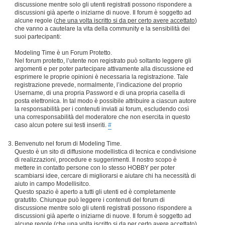
discussione mentre solo gli utenti registrati possono rispondere a
discussioni già aperte o iniziarne di nuove. Il forum è soggetto ad
alcune regole (
che una volta iscritto si da per certo avere accettato
)
che vanno a cautelare la vita della community e la sensibilità dei
suoi partecipanti:
Modeling Time è un Forum Protetto.
Nel forum protetto, l’utente non registrato può soltanto leggere gli
argomenti e per poter partecipare attivamente alla discussione ed
esprimere le proprie opinioni è necessaria la registrazione. Tale
registrazione prevede, normalmente, l’indicazione del proprio
Username, di una propria Password e di una propria casella di
posta elettronica. In tal modo è possibile attribuire a ciascun autore
la responsabilità per i contenuti inviati ai forum, escludendo così
una corresponsabilità del moderatore che non esercita in questo
caso alcun potere sui testi inseriti.
#
Benvenuto nel forum di Modeling Time.
Questo è un sito di diffusione modellistica di tecnica e condivisione
di realizzazioni, procedure e suggerimenti. Il nostro scopo è
mettere in contatto persone con lo stesso HOBBY per poter
scambiarsi idee, cercare di migliorarsi e aiutare chi ha necessità di
aiuto in campo Modellisitco.
Questo spazio è aperto a tutti gli utenti ed è completamente
gratutito. Chiunque può leggere i contenuti del forum di
discussione mentre solo gli utenti registrati possono rispondere a
discussioni già aperte o iniziarne di nuove. Il forum è soggetto ad
alcune regole (
che una volta iscritto si da per certo avere accettato
)