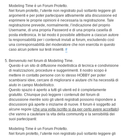
Modeling Time è un Forum Protetto.
Nel forum protetto, l’utente non registrato può soltanto leggere gli
argomenti e per poter partecipare attivamente alla discussione ed
esprimere le proprie opinioni è necessaria la registrazione. Tale
registrazione prevede, normalmente, l’indicazione del proprio
Username, di una propria Password e di una propria casella di
posta elettronica. In tal modo è possibile attribuire a ciascun autore
la responsabilità per i contenuti inviati ai forum, escludendo così
una corresponsabilità del moderatore che non esercita in questo
caso alcun potere sui testi inseriti.
#
Benvenuto nel forum di Modeling Time.
Questo è un sito di diffusione modellistica di tecnica e condivisione
di realizzazioni, procedure e suggerimenti. Il nostro scopo è
mettere in contatto persone con lo stesso HOBBY per poter
scambiarsi idee, cercare di migliorarsi e aiutare chi ha necessità di
aiuto in campo Modellisitco.
Questo spazio è aperto a tutti gli utenti ed è completamente
gratutito. Chiunque può leggere i contenuti del forum di
discussione mentre solo gli utenti registrati possono rispondere a
discussioni già aperte o iniziarne di nuove. Il forum è soggetto ad
alcune regole (
che una volta iscritto si da per certo avere accettato
)
che vanno a cautelare la vita della community e la sensibilità dei
suoi partecipanti:
Modeling Time è un Forum Protetto.
Nel forum protetto, l’utente non registrato può soltanto leggere gli