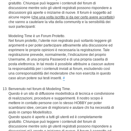
gratutito. Chiunque può leggere i contenuti del forum di
discussione mentre solo gli utenti registrati possono rispondere a
discussioni già aperte o iniziarne di nuove. Il forum è soggetto ad
alcune regole (
che una volta iscritto si da per certo avere accettato
)
che vanno a cautelare la vita della community e la sensibilità dei
suoi partecipanti:
Modeling Time è un Forum Protetto.
Nel forum protetto, l’utente non registrato può soltanto leggere gli
argomenti e per poter partecipare attivamente alla discussione ed
esprimere le proprie opinioni è necessaria la registrazione. Tale
registrazione prevede, normalmente, l’indicazione del proprio
Username, di una propria Password e di una propria casella di
posta elettronica. In tal modo è possibile attribuire a ciascun autore
la responsabilità per i contenuti inviati ai forum, escludendo così
una corresponsabilità del moderatore che non esercita in questo
caso alcun potere sui testi inseriti.
#
Benvenuto nel forum di Modeling Time.
Questo è un sito di diffusione modellistica di tecnica e condivisione
di realizzazioni, procedure e suggerimenti. Il nostro scopo è
mettere in contatto persone con lo stesso HOBBY per poter
scambiarsi idee, cercare di migliorarsi e aiutare chi ha necessità di
aiuto in campo Modellisitco.
Questo spazio è aperto a tutti gli utenti ed è completamente
gratutito. Chiunque può leggere i contenuti del forum di
discussione mentre solo gli utenti registrati possono rispondere a