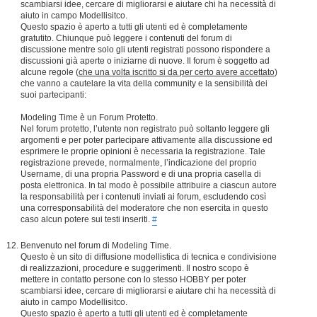
scambiarsi idee, cercare di migliorarsi e aiutare chi ha necessità di
aiuto in campo Modellisitco.
Questo spazio è aperto a tutti gli utenti ed è completamente
gratutito. Chiunque può leggere i contenuti del forum di
discussione mentre solo gli utenti registrati possono rispondere a
discussioni già aperte o iniziarne di nuove. Il forum è soggetto ad
alcune regole (
che una volta iscritto si da per certo avere accettato
)
che vanno a cautelare la vita della community e la sensibilità dei
suoi partecipanti:
Modeling Time è un Forum Protetto.
Nel forum protetto, l’utente non registrato può soltanto leggere gli
argomenti e per poter partecipare attivamente alla discussione ed
esprimere le proprie opinioni è necessaria la registrazione. Tale
registrazione prevede, normalmente, l’indicazione del proprio
Username, di una propria Password e di una propria casella di
posta elettronica. In tal modo è possibile attribuire a ciascun autore
la responsabilità per i contenuti inviati ai forum, escludendo così
una corresponsabilità del moderatore che non esercita in questo
caso alcun potere sui testi inseriti.
#
Benvenuto nel forum di Modeling Time.
Questo è un sito di diffusione modellistica di tecnica e condivisione
di realizzazioni, procedure e suggerimenti. Il nostro scopo è
mettere in contatto persone con lo stesso HOBBY per poter
scambiarsi idee, cercare di migliorarsi e aiutare chi ha necessità di
aiuto in campo Modellisitco.
Questo spazio è aperto a tutti gli utenti ed è completamente