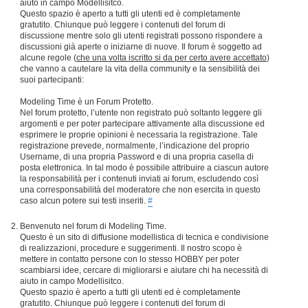
aiuto in campo Modellisitco.
Questo spazio è aperto a tutti gli utenti ed è completamente
gratutito. Chiunque può leggere i contenuti del forum di
discussione mentre solo gli utenti registrati possono rispondere a
discussioni già aperte o iniziarne di nuove. Il forum è soggetto ad
alcune regole (
che una volta iscritto si da per certo avere accettato
)
che vanno a cautelare la vita della community e la sensibilità dei
suoi partecipanti:
Modeling Time è un Forum Protetto.
Nel forum protetto, l’utente non registrato può soltanto leggere gli
argomenti e per poter partecipare attivamente alla discussione ed
esprimere le proprie opinioni è necessaria la registrazione. Tale
registrazione prevede, normalmente, l’indicazione del proprio
Username, di una propria Password e di una propria casella di
posta elettronica. In tal modo è possibile attribuire a ciascun autore
la responsabilità per i contenuti inviati ai forum, escludendo così
una corresponsabilità del moderatore che non esercita in questo
caso alcun potere sui testi inseriti.
#
Benvenuto nel forum di Modeling Time.
Questo è un sito di diffusione modellistica di tecnica e condivisione
di realizzazioni, procedure e suggerimenti. Il nostro scopo è
mettere in contatto persone con lo stesso HOBBY per poter
scambiarsi idee, cercare di migliorarsi e aiutare chi ha necessità di
aiuto in campo Modellisitco.
Questo spazio è aperto a tutti gli utenti ed è completamente
gratutito. Chiunque può leggere i contenuti del forum di