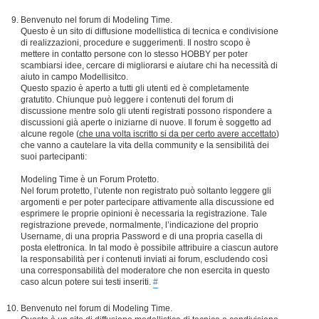
Benvenuto nel forum di Modeling Time.
Questo è un sito di diffusione modellistica di tecnica e condivisione
di realizzazioni, procedure e suggerimenti. Il nostro scopo è
mettere in contatto persone con lo stesso HOBBY per poter
scambiarsi idee, cercare di migliorarsi e aiutare chi ha necessità di
aiuto in campo Modellisitco.
Questo spazio è aperto a tutti gli utenti ed è completamente
gratutito. Chiunque può leggere i contenuti del forum di
discussione mentre solo gli utenti registrati possono rispondere a
discussioni già aperte o iniziarne di nuove. Il forum è soggetto ad
alcune regole (
che una volta iscritto si da per certo avere accettato
)
che vanno a cautelare la vita della community e la sensibilità dei
suoi partecipanti:
Modeling Time è un Forum Protetto.
Nel forum protetto, l’utente non registrato può soltanto leggere gli
argomenti e per poter partecipare attivamente alla discussione ed
esprimere le proprie opinioni è necessaria la registrazione. Tale
registrazione prevede, normalmente, l’indicazione del proprio
Username, di una propria Password e di una propria casella di
posta elettronica. In tal modo è possibile attribuire a ciascun autore
la responsabilità per i contenuti inviati ai forum, escludendo così
una corresponsabilità del moderatore che non esercita in questo
caso alcun potere sui testi inseriti.
#
Benvenuto nel forum di Modeling Time.