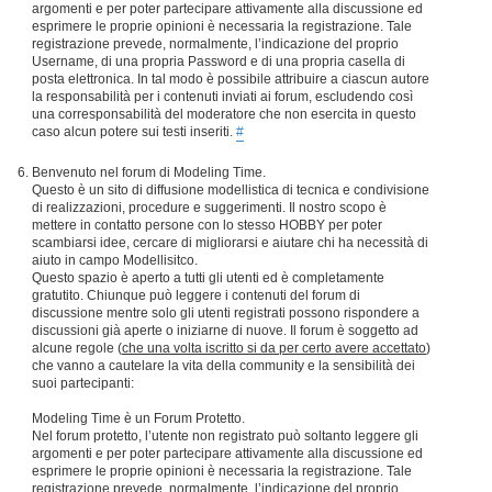
argomenti e per poter partecipare attivamente alla discussione ed
esprimere le proprie opinioni è necessaria la registrazione. Tale
registrazione prevede, normalmente, l’indicazione del proprio
Username, di una propria Password e di una propria casella di
posta elettronica. In tal modo è possibile attribuire a ciascun autore
la responsabilità per i contenuti inviati ai forum, escludendo così
una corresponsabilità del moderatore che non esercita in questo
caso alcun potere sui testi inseriti.
#
Benvenuto nel forum di Modeling Time.
Questo è un sito di diffusione modellistica di tecnica e condivisione
di realizzazioni, procedure e suggerimenti. Il nostro scopo è
mettere in contatto persone con lo stesso HOBBY per poter
scambiarsi idee, cercare di migliorarsi e aiutare chi ha necessità di
aiuto in campo Modellisitco.
Questo spazio è aperto a tutti gli utenti ed è completamente
gratutito. Chiunque può leggere i contenuti del forum di
discussione mentre solo gli utenti registrati possono rispondere a
discussioni già aperte o iniziarne di nuove. Il forum è soggetto ad
alcune regole (
che una volta iscritto si da per certo avere accettato
)
che vanno a cautelare la vita della community e la sensibilità dei
suoi partecipanti:
Modeling Time è un Forum Protetto.
Nel forum protetto, l’utente non registrato può soltanto leggere gli
argomenti e per poter partecipare attivamente alla discussione ed
esprimere le proprie opinioni è necessaria la registrazione. Tale
registrazione prevede, normalmente, l’indicazione del proprio