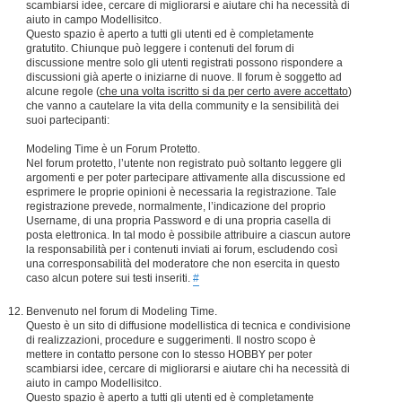
scambiarsi idee, cercare di migliorarsi e aiutare chi ha necessità di
aiuto in campo Modellisitco.
Questo spazio è aperto a tutti gli utenti ed è completamente
gratutito. Chiunque può leggere i contenuti del forum di
discussione mentre solo gli utenti registrati possono rispondere a
discussioni già aperte o iniziarne di nuove. Il forum è soggetto ad
alcune regole (
che una volta iscritto si da per certo avere accettato
)
che vanno a cautelare la vita della community e la sensibilità dei
suoi partecipanti:
Modeling Time è un Forum Protetto.
Nel forum protetto, l’utente non registrato può soltanto leggere gli
argomenti e per poter partecipare attivamente alla discussione ed
esprimere le proprie opinioni è necessaria la registrazione. Tale
registrazione prevede, normalmente, l’indicazione del proprio
Username, di una propria Password e di una propria casella di
posta elettronica. In tal modo è possibile attribuire a ciascun autore
la responsabilità per i contenuti inviati ai forum, escludendo così
una corresponsabilità del moderatore che non esercita in questo
caso alcun potere sui testi inseriti.
#
Benvenuto nel forum di Modeling Time.
Questo è un sito di diffusione modellistica di tecnica e condivisione
di realizzazioni, procedure e suggerimenti. Il nostro scopo è
mettere in contatto persone con lo stesso HOBBY per poter
scambiarsi idee, cercare di migliorarsi e aiutare chi ha necessità di
aiuto in campo Modellisitco.
Questo spazio è aperto a tutti gli utenti ed è completamente