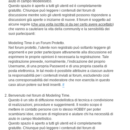
aiuto in campo Modellisitco.
Questo spazio è aperto a tutti gli utenti ed è completamente
gratutito. Chiunque può leggere i contenuti del forum di
discussione mentre solo gli utenti registrati possono rispondere a
discussioni già aperte o iniziarne di nuove. Il forum è soggetto ad
alcune regole (
che una volta iscritto si da per certo avere accettato
)
che vanno a cautelare la vita della community e la sensibilità dei
suoi partecipanti:
Modeling Time è un Forum Protetto.
Nel forum protetto, l’utente non registrato può soltanto leggere gli
argomenti e per poter partecipare attivamente alla discussione ed
esprimere le proprie opinioni è necessaria la registrazione. Tale
registrazione prevede, normalmente, l’indicazione del proprio
Username, di una propria Password e di una propria casella di
posta elettronica. In tal modo è possibile attribuire a ciascun autore
la responsabilità per i contenuti inviati ai forum, escludendo così
una corresponsabilità del moderatore che non esercita in questo
caso alcun potere sui testi inseriti.
#
Benvenuto nel forum di Modeling Time.
Questo è un sito di diffusione modellistica di tecnica e condivisione
di realizzazioni, procedure e suggerimenti. Il nostro scopo è
mettere in contatto persone con lo stesso HOBBY per poter
scambiarsi idee, cercare di migliorarsi e aiutare chi ha necessità di
aiuto in campo Modellisitco.
Questo spazio è aperto a tutti gli utenti ed è completamente
gratutito. Chiunque può leggere i contenuti del forum di