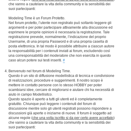
che vanno a cautelare la vita della community e la sensibilità dei
suoi partecipanti:
Modeling Time è un Forum Protetto.
Nel forum protetto, l’utente non registrato può soltanto leggere gli
argomenti e per poter partecipare attivamente alla discussione ed
esprimere le proprie opinioni è necessaria la registrazione. Tale
registrazione prevede, normalmente, l’indicazione del proprio
Username, di una propria Password e di una propria casella di
posta elettronica. In tal modo è possibile attribuire a ciascun autore
la responsabilità per i contenuti inviati ai forum, escludendo così
una corresponsabilità del moderatore che non esercita in questo
caso alcun potere sui testi inseriti.
#
Benvenuto nel forum di Modeling Time.
Questo è un sito di diffusione modellistica di tecnica e condivisione
di realizzazioni, procedure e suggerimenti. Il nostro scopo è
mettere in contatto persone con lo stesso HOBBY per poter
scambiarsi idee, cercare di migliorarsi e aiutare chi ha necessità di
aiuto in campo Modellisitco.
Questo spazio è aperto a tutti gli utenti ed è completamente
gratutito. Chiunque può leggere i contenuti del forum di
discussione mentre solo gli utenti registrati possono rispondere a
discussioni già aperte o iniziarne di nuove. Il forum è soggetto ad
alcune regole (
che una volta iscritto si da per certo avere accettato
)
che vanno a cautelare la vita della community e la sensibilità dei
suoi partecipanti: