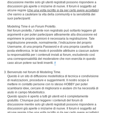
discussione mentre solo gli utenti registrati possono rispondere a
discussioni già aperte o iniziarne di nuove. Il forum è soggetto ad
alcune regole (
che una volta iscritto si da per certo avere accettato
)
che vanno a cautelare la vita della community e la sensibilità dei
suoi partecipanti:
Modeling Time è un Forum Protetto.
Nel forum protetto, l’utente non registrato può soltanto leggere gli
argomenti e per poter partecipare attivamente alla discussione ed
esprimere le proprie opinioni è necessaria la registrazione. Tale
registrazione prevede, normalmente, l’indicazione del proprio
Username, di una propria Password e di una propria casella di
posta elettronica. In tal modo è possibile attribuire a ciascun autore
la responsabilità per i contenuti inviati ai forum, escludendo così
una corresponsabilità del moderatore che non esercita in questo
caso alcun potere sui testi inseriti.
#
Benvenuto nel forum di Modeling Time.
Questo è un sito di diffusione modellistica di tecnica e condivisione
di realizzazioni, procedure e suggerimenti. Il nostro scopo è
mettere in contatto persone con lo stesso HOBBY per poter
scambiarsi idee, cercare di migliorarsi e aiutare chi ha necessità di
aiuto in campo Modellisitco.
Questo spazio è aperto a tutti gli utenti ed è completamente
gratutito. Chiunque può leggere i contenuti del forum di
discussione mentre solo gli utenti registrati possono rispondere a
discussioni già aperte o iniziarne di nuove. Il forum è soggetto ad
alcune regole (
che una volta iscritto si da per certo avere accettato
)