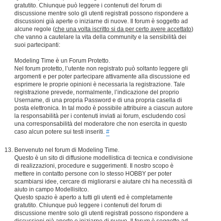
gratutito. Chiunque può leggere i contenuti del forum di
discussione mentre solo gli utenti registrati possono rispondere a
discussioni già aperte o iniziarne di nuove. Il forum è soggetto ad
alcune regole (
che una volta iscritto si da per certo avere accettato
)
che vanno a cautelare la vita della community e la sensibilità dei
suoi partecipanti:
Modeling Time è un Forum Protetto.
Nel forum protetto, l’utente non registrato può soltanto leggere gli
argomenti e per poter partecipare attivamente alla discussione ed
esprimere le proprie opinioni è necessaria la registrazione. Tale
registrazione prevede, normalmente, l’indicazione del proprio
Username, di una propria Password e di una propria casella di
posta elettronica. In tal modo è possibile attribuire a ciascun autore
la responsabilità per i contenuti inviati ai forum, escludendo così
una corresponsabilità del moderatore che non esercita in questo
caso alcun potere sui testi inseriti.
#
Benvenuto nel forum di Modeling Time.
Questo è un sito di diffusione modellistica di tecnica e condivisione
di realizzazioni, procedure e suggerimenti. Il nostro scopo è
mettere in contatto persone con lo stesso HOBBY per poter
scambiarsi idee, cercare di migliorarsi e aiutare chi ha necessità di
aiuto in campo Modellisitco.
Questo spazio è aperto a tutti gli utenti ed è completamente
gratutito. Chiunque può leggere i contenuti del forum di
discussione mentre solo gli utenti registrati possono rispondere a