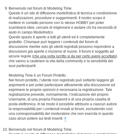
Benvenuto nel forum di Modeling Time.
Questo è un sito di diffusione modellistica di tecnica e condivisione
di realizzazioni, procedure e suggerimenti. Il nostro scopo è
mettere in contatto persone con lo stesso HOBBY per poter
scambiarsi idee, cercare di migliorarsi e aiutare chi ha necessità di
aiuto in campo Modellisitco.
Questo spazio è aperto a tutti gli utenti ed è completamente
gratutito. Chiunque può leggere i contenuti del forum di
discussione mentre solo gli utenti registrati possono rispondere a
discussioni già aperte o iniziarne di nuove. Il forum è soggetto ad
alcune regole (
che una volta iscritto si da per certo avere accettato
)
che vanno a cautelare la vita della community e la sensibilità dei
suoi partecipanti:
Modeling Time è un Forum Protetto.
Nel forum protetto, l’utente non registrato può soltanto leggere gli
argomenti e per poter partecipare attivamente alla discussione ed
esprimere le proprie opinioni è necessaria la registrazione. Tale
registrazione prevede, normalmente, l’indicazione del proprio
Username, di una propria Password e di una propria casella di
posta elettronica. In tal modo è possibile attribuire a ciascun autore
la responsabilità per i contenuti inviati ai forum, escludendo così
una corresponsabilità del moderatore che non esercita in questo
caso alcun potere sui testi inseriti.
#
Benvenuto nel forum di Modeling Time.