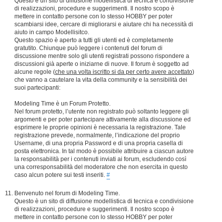
Questo è un sito di diffusione modellistica di tecnica e condivisione
di realizzazioni, procedure e suggerimenti. Il nostro scopo è
mettere in contatto persone con lo stesso HOBBY per poter
scambiarsi idee, cercare di migliorarsi e aiutare chi ha necessità di
aiuto in campo Modellisitco.
Questo spazio è aperto a tutti gli utenti ed è completamente
gratutito. Chiunque può leggere i contenuti del forum di
discussione mentre solo gli utenti registrati possono rispondere a
discussioni già aperte o iniziarne di nuove. Il forum è soggetto ad
alcune regole (
che una volta iscritto si da per certo avere accettato
)
che vanno a cautelare la vita della community e la sensibilità dei
suoi partecipanti:
Modeling Time è un Forum Protetto.
Nel forum protetto, l’utente non registrato può soltanto leggere gli
argomenti e per poter partecipare attivamente alla discussione ed
esprimere le proprie opinioni è necessaria la registrazione. Tale
registrazione prevede, normalmente, l’indicazione del proprio
Username, di una propria Password e di una propria casella di
posta elettronica. In tal modo è possibile attribuire a ciascun autore
la responsabilità per i contenuti inviati ai forum, escludendo così
una corresponsabilità del moderatore che non esercita in questo
caso alcun potere sui testi inseriti.
#
Benvenuto nel forum di Modeling Time.
Questo è un sito di diffusione modellistica di tecnica e condivisione
di realizzazioni, procedure e suggerimenti. Il nostro scopo è
mettere in contatto persone con lo stesso HOBBY per poter