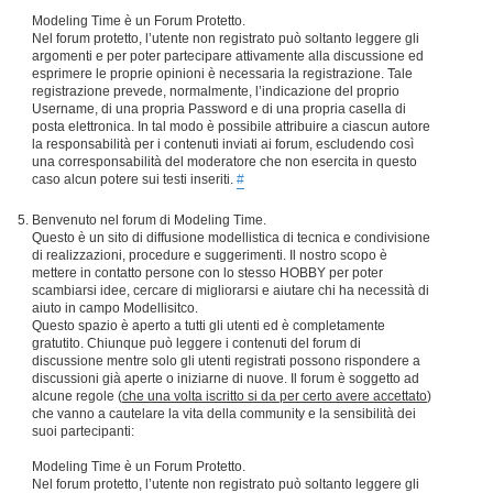
Modeling Time è un Forum Protetto.
Nel forum protetto, l’utente non registrato può soltanto leggere gli
argomenti e per poter partecipare attivamente alla discussione ed
esprimere le proprie opinioni è necessaria la registrazione. Tale
registrazione prevede, normalmente, l’indicazione del proprio
Username, di una propria Password e di una propria casella di
posta elettronica. In tal modo è possibile attribuire a ciascun autore
la responsabilità per i contenuti inviati ai forum, escludendo così
una corresponsabilità del moderatore che non esercita in questo
caso alcun potere sui testi inseriti.
#
Benvenuto nel forum di Modeling Time.
Questo è un sito di diffusione modellistica di tecnica e condivisione
di realizzazioni, procedure e suggerimenti. Il nostro scopo è
mettere in contatto persone con lo stesso HOBBY per poter
scambiarsi idee, cercare di migliorarsi e aiutare chi ha necessità di
aiuto in campo Modellisitco.
Questo spazio è aperto a tutti gli utenti ed è completamente
gratutito. Chiunque può leggere i contenuti del forum di
discussione mentre solo gli utenti registrati possono rispondere a
discussioni già aperte o iniziarne di nuove. Il forum è soggetto ad
alcune regole (
che una volta iscritto si da per certo avere accettato
)
che vanno a cautelare la vita della community e la sensibilità dei
suoi partecipanti:
Modeling Time è un Forum Protetto.
Nel forum protetto, l’utente non registrato può soltanto leggere gli