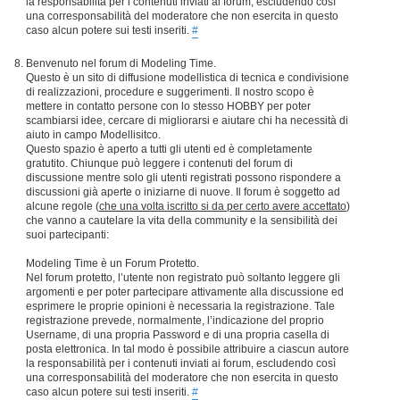
la responsabilità per i contenuti inviati ai forum, escludendo così
una corresponsabilità del moderatore che non esercita in questo
caso alcun potere sui testi inseriti.
#
Benvenuto nel forum di Modeling Time.
Questo è un sito di diffusione modellistica di tecnica e condivisione
di realizzazioni, procedure e suggerimenti. Il nostro scopo è
mettere in contatto persone con lo stesso HOBBY per poter
scambiarsi idee, cercare di migliorarsi e aiutare chi ha necessità di
aiuto in campo Modellisitco.
Questo spazio è aperto a tutti gli utenti ed è completamente
gratutito. Chiunque può leggere i contenuti del forum di
discussione mentre solo gli utenti registrati possono rispondere a
discussioni già aperte o iniziarne di nuove. Il forum è soggetto ad
alcune regole (
che una volta iscritto si da per certo avere accettato
)
che vanno a cautelare la vita della community e la sensibilità dei
suoi partecipanti:
Modeling Time è un Forum Protetto.
Nel forum protetto, l’utente non registrato può soltanto leggere gli
argomenti e per poter partecipare attivamente alla discussione ed
esprimere le proprie opinioni è necessaria la registrazione. Tale
registrazione prevede, normalmente, l’indicazione del proprio
Username, di una propria Password e di una propria casella di
posta elettronica. In tal modo è possibile attribuire a ciascun autore
la responsabilità per i contenuti inviati ai forum, escludendo così
una corresponsabilità del moderatore che non esercita in questo
caso alcun potere sui testi inseriti.
#