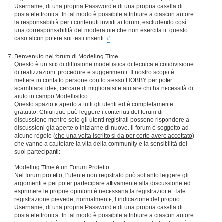
Username, di una propria Password e di una propria casella di
posta elettronica. In tal modo è possibile attribuire a ciascun autore
la responsabilità per i contenuti inviati ai forum, escludendo così
una corresponsabilità del moderatore che non esercita in questo
caso alcun potere sui testi inseriti.
#
Benvenuto nel forum di Modeling Time.
Questo è un sito di diffusione modellistica di tecnica e condivisione
di realizzazioni, procedure e suggerimenti. Il nostro scopo è
mettere in contatto persone con lo stesso HOBBY per poter
scambiarsi idee, cercare di migliorarsi e aiutare chi ha necessità di
aiuto in campo Modellisitco.
Questo spazio è aperto a tutti gli utenti ed è completamente
gratutito. Chiunque può leggere i contenuti del forum di
discussione mentre solo gli utenti registrati possono rispondere a
discussioni già aperte o iniziarne di nuove. Il forum è soggetto ad
alcune regole (
che una volta iscritto si da per certo avere accettato
)
che vanno a cautelare la vita della community e la sensibilità dei
suoi partecipanti:
Modeling Time è un Forum Protetto.
Nel forum protetto, l’utente non registrato può soltanto leggere gli
argomenti e per poter partecipare attivamente alla discussione ed
esprimere le proprie opinioni è necessaria la registrazione. Tale
registrazione prevede, normalmente, l’indicazione del proprio
Username, di una propria Password e di una propria casella di
posta elettronica. In tal modo è possibile attribuire a ciascun autore