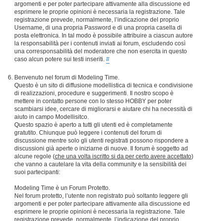
argomenti e per poter partecipare attivamente alla discussione ed
esprimere le proprie opinioni è necessaria la registrazione. Tale
registrazione prevede, normalmente, l’indicazione del proprio
Username, di una propria Password e di una propria casella di
posta elettronica. In tal modo è possibile attribuire a ciascun autore
la responsabilità per i contenuti inviati ai forum, escludendo così
una corresponsabilità del moderatore che non esercita in questo
caso alcun potere sui testi inseriti.
#
Benvenuto nel forum di Modeling Time.
Questo è un sito di diffusione modellistica di tecnica e condivisione
di realizzazioni, procedure e suggerimenti. Il nostro scopo è
mettere in contatto persone con lo stesso HOBBY per poter
scambiarsi idee, cercare di migliorarsi e aiutare chi ha necessità di
aiuto in campo Modellisitco.
Questo spazio è aperto a tutti gli utenti ed è completamente
gratutito. Chiunque può leggere i contenuti del forum di
discussione mentre solo gli utenti registrati possono rispondere a
discussioni già aperte o iniziarne di nuove. Il forum è soggetto ad
alcune regole (
che una volta iscritto si da per certo avere accettato
)
che vanno a cautelare la vita della community e la sensibilità dei
suoi partecipanti:
Modeling Time è un Forum Protetto.
Nel forum protetto, l’utente non registrato può soltanto leggere gli
argomenti e per poter partecipare attivamente alla discussione ed
esprimere le proprie opinioni è necessaria la registrazione. Tale
registrazione prevede, normalmente, l’indicazione del proprio