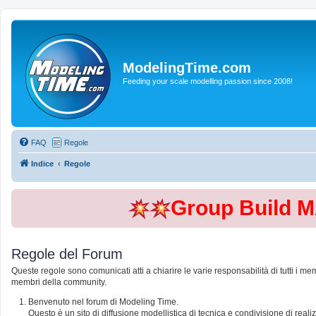
ModelingTime.com
Feeding your scale modelling passion since 2008!
FAQ
Regole
Indice
Regole
Group Build 
Regole del Forum
Queste regole sono comunicati atti a chiarire le varie responsabilità di tutti i me
membri della community.
Benvenuto nel forum di Modeling Time.
Questo è un sito di diffusione modellistica di tecnica e condivisione di rea