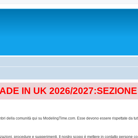
MADE IN UK 2026/2027:SEZION
mbri della comunità qui su ModelingTime.com. Esse devono essere rispettate da tutti al
lizzazioni, procedure e suggerimenti. Il nostro scopo è mettere in contatto persone 