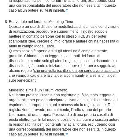
la responsabilità per i contenuti inviati ai forum, escludendo così
una corresponsabilità del moderatore che non esercita in questo
caso alcun potere sui testi inseriti.
#
Benvenuto nel forum di Modeling Time.
Questo è un sito di diffusione modellistica di tecnica e condivisione
di realizzazioni, procedure e suggerimenti. Il nostro scopo è
mettere in contatto persone con lo stesso HOBBY per poter
scambiarsi idee, cercare di migliorarsi e aiutare chi ha necessità di
aiuto in campo Modellisitco.
Questo spazio è aperto a tutti gli utenti ed è completamente
gratutito. Chiunque può leggere i contenuti del forum di
discussione mentre solo gli utenti registrati possono rispondere a
discussioni già aperte o iniziarne di nuove. Il forum è soggetto ad
alcune regole (
che una volta iscritto si da per certo avere accettato
)
che vanno a cautelare la vita della community e la sensibilità dei
suoi partecipanti:
Modeling Time è un Forum Protetto.
Nel forum protetto, l’utente non registrato può soltanto leggere gli
argomenti e per poter partecipare attivamente alla discussione ed
esprimere le proprie opinioni è necessaria la registrazione. Tale
registrazione prevede, normalmente, l’indicazione del proprio
Username, di una propria Password e di una propria casella di
posta elettronica. In tal modo è possibile attribuire a ciascun autore
la responsabilità per i contenuti inviati ai forum, escludendo così
una corresponsabilità del moderatore che non esercita in questo
caso alcun potere sui testi inseriti.
#