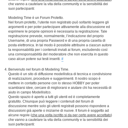
che vanno a cautelare la vita della community e la sensibilità dei
suoi partecipanti:
Modeling Time è un Forum Protetto.
Nel forum protetto, l’utente non registrato può soltanto leggere gli
argomenti e per poter partecipare attivamente alla discussione ed
esprimere le proprie opinioni è necessaria la registrazione. Tale
registrazione prevede, normalmente, l’indicazione del proprio
Username, di una propria Password e di una propria casella di
posta elettronica. In tal modo è possibile attribuire a ciascun autore
la responsabilità per i contenuti inviati ai forum, escludendo così
una corresponsabilità del moderatore che non esercita in questo
caso alcun potere sui testi inseriti.
#
Benvenuto nel forum di Modeling Time.
Questo è un sito di diffusione modellistica di tecnica e condivisione
di realizzazioni, procedure e suggerimenti. Il nostro scopo è
mettere in contatto persone con lo stesso HOBBY per poter
scambiarsi idee, cercare di migliorarsi e aiutare chi ha necessità di
aiuto in campo Modellisitco.
Questo spazio è aperto a tutti gli utenti ed è completamente
gratutito. Chiunque può leggere i contenuti del forum di
discussione mentre solo gli utenti registrati possono rispondere a
discussioni già aperte o iniziarne di nuove. Il forum è soggetto ad
alcune regole (
che una volta iscritto si da per certo avere accettato
)
che vanno a cautelare la vita della community e la sensibilità dei
suoi partecipanti: