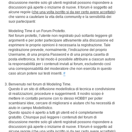
discussione mentre solo gli utenti registrati possono rispondere a
discussioni già aperte o iniziarne di nuove. Il forum è soggetto ad
alcune regole (
che una volta iscritto si da per certo avere accettato
)
che vanno a cautelare la vita della community e la sensibilità dei
suoi partecipanti:
Modeling Time è un Forum Protetto.
Nel forum protetto, l’utente non registrato può soltanto leggere gli
argomenti e per poter partecipare attivamente alla discussione ed
esprimere le proprie opinioni è necessaria la registrazione. Tale
registrazione prevede, normalmente, l’indicazione del proprio
Username, di una propria Password e di una propria casella di
posta elettronica. In tal modo è possibile attribuire a ciascun autore
la responsabilità per i contenuti inviati ai forum, escludendo così
una corresponsabilità del moderatore che non esercita in questo
caso alcun potere sui testi inseriti.
#
Benvenuto nel forum di Modeling Time.
Questo è un sito di diffusione modellistica di tecnica e condivisione
di realizzazioni, procedure e suggerimenti. Il nostro scopo è
mettere in contatto persone con lo stesso HOBBY per poter
scambiarsi idee, cercare di migliorarsi e aiutare chi ha necessità di
aiuto in campo Modellisitco.
Questo spazio è aperto a tutti gli utenti ed è completamente
gratutito. Chiunque può leggere i contenuti del forum di
discussione mentre solo gli utenti registrati possono rispondere a
discussioni già aperte o iniziarne di nuove. Il forum è soggetto ad
alcune regole (
che una volta iscritto si da per certo avere accettato
)