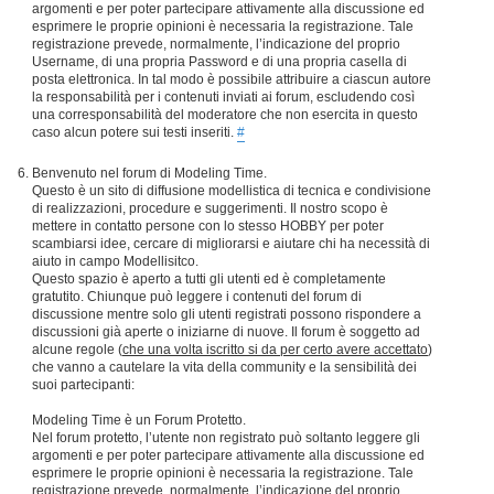
argomenti e per poter partecipare attivamente alla discussione ed
esprimere le proprie opinioni è necessaria la registrazione. Tale
registrazione prevede, normalmente, l’indicazione del proprio
Username, di una propria Password e di una propria casella di
posta elettronica. In tal modo è possibile attribuire a ciascun autore
la responsabilità per i contenuti inviati ai forum, escludendo così
una corresponsabilità del moderatore che non esercita in questo
caso alcun potere sui testi inseriti.
#
Benvenuto nel forum di Modeling Time.
Questo è un sito di diffusione modellistica di tecnica e condivisione
di realizzazioni, procedure e suggerimenti. Il nostro scopo è
mettere in contatto persone con lo stesso HOBBY per poter
scambiarsi idee, cercare di migliorarsi e aiutare chi ha necessità di
aiuto in campo Modellisitco.
Questo spazio è aperto a tutti gli utenti ed è completamente
gratutito. Chiunque può leggere i contenuti del forum di
discussione mentre solo gli utenti registrati possono rispondere a
discussioni già aperte o iniziarne di nuove. Il forum è soggetto ad
alcune regole (
che una volta iscritto si da per certo avere accettato
)
che vanno a cautelare la vita della community e la sensibilità dei
suoi partecipanti:
Modeling Time è un Forum Protetto.
Nel forum protetto, l’utente non registrato può soltanto leggere gli
argomenti e per poter partecipare attivamente alla discussione ed
esprimere le proprie opinioni è necessaria la registrazione. Tale
registrazione prevede, normalmente, l’indicazione del proprio