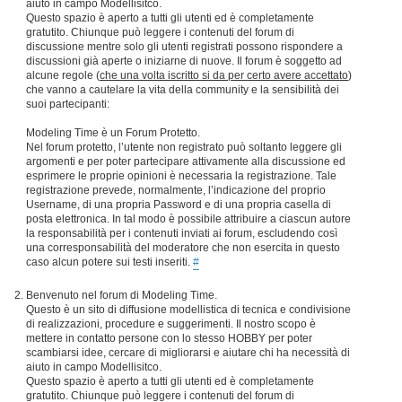
aiuto in campo Modellisitco.
Questo spazio è aperto a tutti gli utenti ed è completamente
gratutito. Chiunque può leggere i contenuti del forum di
discussione mentre solo gli utenti registrati possono rispondere a
discussioni già aperte o iniziarne di nuove. Il forum è soggetto ad
alcune regole (
che una volta iscritto si da per certo avere accettato
)
che vanno a cautelare la vita della community e la sensibilità dei
suoi partecipanti:
Modeling Time è un Forum Protetto.
Nel forum protetto, l’utente non registrato può soltanto leggere gli
argomenti e per poter partecipare attivamente alla discussione ed
esprimere le proprie opinioni è necessaria la registrazione. Tale
registrazione prevede, normalmente, l’indicazione del proprio
Username, di una propria Password e di una propria casella di
posta elettronica. In tal modo è possibile attribuire a ciascun autore
la responsabilità per i contenuti inviati ai forum, escludendo così
una corresponsabilità del moderatore che non esercita in questo
caso alcun potere sui testi inseriti.
#
Benvenuto nel forum di Modeling Time.
Questo è un sito di diffusione modellistica di tecnica e condivisione
di realizzazioni, procedure e suggerimenti. Il nostro scopo è
mettere in contatto persone con lo stesso HOBBY per poter
scambiarsi idee, cercare di migliorarsi e aiutare chi ha necessità di
aiuto in campo Modellisitco.
Questo spazio è aperto a tutti gli utenti ed è completamente
gratutito. Chiunque può leggere i contenuti del forum di