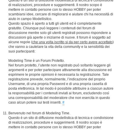
Questo è un sito di diffusione modellistica di tecnica e condivisione
di realizzazioni, procedure e suggerimenti. Il nostro scopo è
mettere in contatto persone con lo stesso HOBBY per poter
scambiarsi idee, cercare di migliorarsi e aiutare chi ha necessità di
aiuto in campo Modellisitco.
Questo spazio è aperto a tutti gli utenti ed è completamente
gratutito. Chiunque può leggere i contenuti del forum di
discussione mentre solo gli utenti registrati possono rispondere a
discussioni già aperte o iniziarne di nuove. Il forum è soggetto ad
alcune regole (
che una volta iscritto si da per certo avere accettato
)
che vanno a cautelare la vita della community e la sensibilità dei
suoi partecipanti:
Modeling Time è un Forum Protetto.
Nel forum protetto, l’utente non registrato può soltanto leggere gli
argomenti e per poter partecipare attivamente alla discussione ed
esprimere le proprie opinioni è necessaria la registrazione. Tale
registrazione prevede, normalmente, l’indicazione del proprio
Username, di una propria Password e di una propria casella di
posta elettronica. In tal modo è possibile attribuire a ciascun autore
la responsabilità per i contenuti inviati ai forum, escludendo così
una corresponsabilità del moderatore che non esercita in questo
caso alcun potere sui testi inseriti.
#
Benvenuto nel forum di Modeling Time.
Questo è un sito di diffusione modellistica di tecnica e condivisione
di realizzazioni, procedure e suggerimenti. Il nostro scopo è
mettere in contatto persone con lo stesso HOBBY per poter