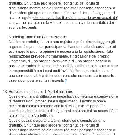
gratutito. Chiunque può leggere i contenuti del forum di
discussione mentre solo gli utenti registrati possono rispondere a
discussioni già aperte o iniziarne di nuove. Il forum è soggetto ad
alcune regole (
che una volta iscritto si da per certo avere accettato
)
che vanno a cautelare la vita della community e la sensibilità dei
suoi partecipanti:
Modeling Time è un Forum Protetto.
Nel forum protetto, l’utente non registrato può soltanto leggere gli
argomenti e per poter partecipare attivamente alla discussione ed
esprimere le proprie opinioni è necessaria la registrazione. Tale
registrazione prevede, normalmente, l’indicazione del proprio
Username, di una propria Password e di una propria casella di
posta elettronica. In tal modo è possibile attribuire a ciascun autore
la responsabilità per i contenuti inviati ai forum, escludendo così
una corresponsabilità del moderatore che non esercita in questo
caso alcun potere sui testi inseriti.
#
Benvenuto nel forum di Modeling Time.
Questo è un sito di diffusione modellistica di tecnica e condivisione
di realizzazioni, procedure e suggerimenti. Il nostro scopo è
mettere in contatto persone con lo stesso HOBBY per poter
scambiarsi idee, cercare di migliorarsi e aiutare chi ha necessità di
aiuto in campo Modellisitco.
Questo spazio è aperto a tutti gli utenti ed è completamente
gratutito. Chiunque può leggere i contenuti del forum di
discussione mentre solo gli utenti registrati possono rispondere a