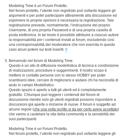
Modeling Time è un Forum Protetto.
Nel forum protetto, l’utente non registrato può soltanto leggere gli
argomenti e per poter partecipare attivamente alla discussione ed
esprimere le proprie opinioni è necessaria la registrazione. Tale
registrazione prevede, normalmente, l’indicazione del proprio
Username, di una propria Password e di una propria casella di
posta elettronica. In tal modo è possibile attribuire a ciascun autore
la responsabilità per i contenuti inviati ai forum, escludendo così
una corresponsabilità del moderatore che non esercita in questo
caso alcun potere sui testi inseriti.
#
Benvenuto nel forum di Modeling Time.
Questo è un sito di diffusione modellistica di tecnica e condivisione
di realizzazioni, procedure e suggerimenti. Il nostro scopo è
mettere in contatto persone con lo stesso HOBBY per poter
scambiarsi idee, cercare di migliorarsi e aiutare chi ha necessità di
aiuto in campo Modellisitco.
Questo spazio è aperto a tutti gli utenti ed è completamente
gratutito. Chiunque può leggere i contenuti del forum di
discussione mentre solo gli utenti registrati possono rispondere a
discussioni già aperte o iniziarne di nuove. Il forum è soggetto ad
alcune regole (
che una volta iscritto si da per certo avere accettato
)
che vanno a cautelare la vita della community e la sensibilità dei
suoi partecipanti:
Modeling Time è un Forum Protetto.
Nel forum protetto, l’utente non registrato può soltanto leggere gli