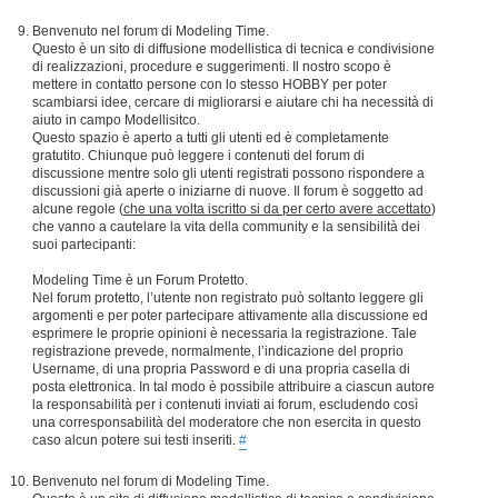
Benvenuto nel forum di Modeling Time.
Questo è un sito di diffusione modellistica di tecnica e condivisione
di realizzazioni, procedure e suggerimenti. Il nostro scopo è
mettere in contatto persone con lo stesso HOBBY per poter
scambiarsi idee, cercare di migliorarsi e aiutare chi ha necessità di
aiuto in campo Modellisitco.
Questo spazio è aperto a tutti gli utenti ed è completamente
gratutito. Chiunque può leggere i contenuti del forum di
discussione mentre solo gli utenti registrati possono rispondere a
discussioni già aperte o iniziarne di nuove. Il forum è soggetto ad
alcune regole (
che una volta iscritto si da per certo avere accettato
)
che vanno a cautelare la vita della community e la sensibilità dei
suoi partecipanti:
Modeling Time è un Forum Protetto.
Nel forum protetto, l’utente non registrato può soltanto leggere gli
argomenti e per poter partecipare attivamente alla discussione ed
esprimere le proprie opinioni è necessaria la registrazione. Tale
registrazione prevede, normalmente, l’indicazione del proprio
Username, di una propria Password e di una propria casella di
posta elettronica. In tal modo è possibile attribuire a ciascun autore
la responsabilità per i contenuti inviati ai forum, escludendo così
una corresponsabilità del moderatore che non esercita in questo
caso alcun potere sui testi inseriti.
#
Benvenuto nel forum di Modeling Time.