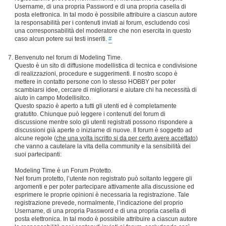
Username, di una propria Password e di una propria casella di
posta elettronica. In tal modo è possibile attribuire a ciascun autore
la responsabilità per i contenuti inviati ai forum, escludendo così
una corresponsabilità del moderatore che non esercita in questo
caso alcun potere sui testi inseriti.
#
Benvenuto nel forum di Modeling Time.
Questo è un sito di diffusione modellistica di tecnica e condivisione
di realizzazioni, procedure e suggerimenti. Il nostro scopo è
mettere in contatto persone con lo stesso HOBBY per poter
scambiarsi idee, cercare di migliorarsi e aiutare chi ha necessità di
aiuto in campo Modellisitco.
Questo spazio è aperto a tutti gli utenti ed è completamente
gratutito. Chiunque può leggere i contenuti del forum di
discussione mentre solo gli utenti registrati possono rispondere a
discussioni già aperte o iniziarne di nuove. Il forum è soggetto ad
alcune regole (
che una volta iscritto si da per certo avere accettato
)
che vanno a cautelare la vita della community e la sensibilità dei
suoi partecipanti:
Modeling Time è un Forum Protetto.
Nel forum protetto, l’utente non registrato può soltanto leggere gli
argomenti e per poter partecipare attivamente alla discussione ed
esprimere le proprie opinioni è necessaria la registrazione. Tale
registrazione prevede, normalmente, l’indicazione del proprio
Username, di una propria Password e di una propria casella di
posta elettronica. In tal modo è possibile attribuire a ciascun autore