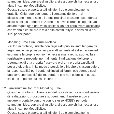
scambiarsi idee, cercare di migliorarsi e aiutare chi ha necessità di
aiuto in campo Modellisitco.
Questo spazio è aperto a tutti gli utenti ed è completamente
gratutito. Chiunque può leggere i contenuti del forum di
discussione mentre solo gli utenti registrati possono rispondere a
discussioni già aperte o iniziarne di nuove. Il forum è soggetto ad
alcune regole (
che una volta iscritto si da per certo avere accettato
)
che vanno a cautelare la vita della community e la sensibilità dei
suoi partecipanti:
Modeling Time è un Forum Protetto.
Nel forum protetto, l’utente non registrato può soltanto leggere gli
argomenti e per poter partecipare attivamente alla discussione ed
esprimere le proprie opinioni è necessaria la registrazione. Tale
registrazione prevede, normalmente, l’indicazione del proprio
Username, di una propria Password e di una propria casella di
posta elettronica. In tal modo è possibile attribuire a ciascun autore
la responsabilità per i contenuti inviati ai forum, escludendo così
una corresponsabilità del moderatore che non esercita in questo
caso alcun potere sui testi inseriti.
#
Benvenuto nel forum di Modeling Time.
Questo è un sito di diffusione modellistica di tecnica e condivisione
di realizzazioni, procedure e suggerimenti. Il nostro scopo è
mettere in contatto persone con lo stesso HOBBY per poter
scambiarsi idee, cercare di migliorarsi e aiutare chi ha necessità di
aiuto in campo Modellisitco.
Questo spazio è aperto a tutti gli utenti ed è completamente