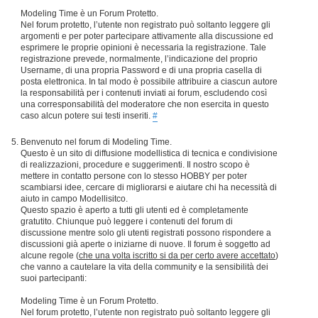
Modeling Time è un Forum Protetto.
Nel forum protetto, l’utente non registrato può soltanto leggere gli
argomenti e per poter partecipare attivamente alla discussione ed
esprimere le proprie opinioni è necessaria la registrazione. Tale
registrazione prevede, normalmente, l’indicazione del proprio
Username, di una propria Password e di una propria casella di
posta elettronica. In tal modo è possibile attribuire a ciascun autore
la responsabilità per i contenuti inviati ai forum, escludendo così
una corresponsabilità del moderatore che non esercita in questo
caso alcun potere sui testi inseriti.
#
Benvenuto nel forum di Modeling Time.
Questo è un sito di diffusione modellistica di tecnica e condivisione
di realizzazioni, procedure e suggerimenti. Il nostro scopo è
mettere in contatto persone con lo stesso HOBBY per poter
scambiarsi idee, cercare di migliorarsi e aiutare chi ha necessità di
aiuto in campo Modellisitco.
Questo spazio è aperto a tutti gli utenti ed è completamente
gratutito. Chiunque può leggere i contenuti del forum di
discussione mentre solo gli utenti registrati possono rispondere a
discussioni già aperte o iniziarne di nuove. Il forum è soggetto ad
alcune regole (
che una volta iscritto si da per certo avere accettato
)
che vanno a cautelare la vita della community e la sensibilità dei
suoi partecipanti:
Modeling Time è un Forum Protetto.
Nel forum protetto, l’utente non registrato può soltanto leggere gli