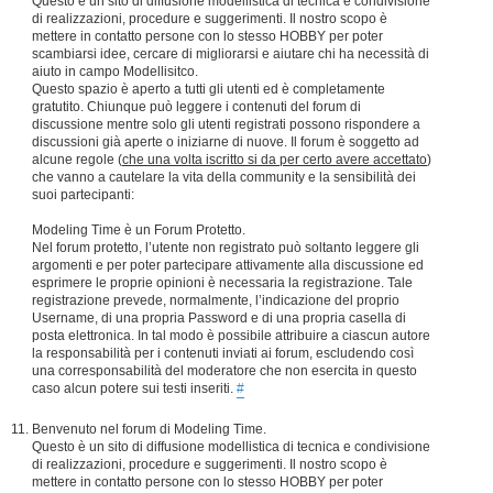
Questo è un sito di diffusione modellistica di tecnica e condivisione
di realizzazioni, procedure e suggerimenti. Il nostro scopo è
mettere in contatto persone con lo stesso HOBBY per poter
scambiarsi idee, cercare di migliorarsi e aiutare chi ha necessità di
aiuto in campo Modellisitco.
Questo spazio è aperto a tutti gli utenti ed è completamente
gratutito. Chiunque può leggere i contenuti del forum di
discussione mentre solo gli utenti registrati possono rispondere a
discussioni già aperte o iniziarne di nuove. Il forum è soggetto ad
alcune regole (
che una volta iscritto si da per certo avere accettato
)
che vanno a cautelare la vita della community e la sensibilità dei
suoi partecipanti:
Modeling Time è un Forum Protetto.
Nel forum protetto, l’utente non registrato può soltanto leggere gli
argomenti e per poter partecipare attivamente alla discussione ed
esprimere le proprie opinioni è necessaria la registrazione. Tale
registrazione prevede, normalmente, l’indicazione del proprio
Username, di una propria Password e di una propria casella di
posta elettronica. In tal modo è possibile attribuire a ciascun autore
la responsabilità per i contenuti inviati ai forum, escludendo così
una corresponsabilità del moderatore che non esercita in questo
caso alcun potere sui testi inseriti.
#
Benvenuto nel forum di Modeling Time.
Questo è un sito di diffusione modellistica di tecnica e condivisione
di realizzazioni, procedure e suggerimenti. Il nostro scopo è
mettere in contatto persone con lo stesso HOBBY per poter