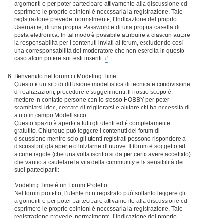
argomenti e per poter partecipare attivamente alla discussione ed
esprimere le proprie opinioni è necessaria la registrazione. Tale
registrazione prevede, normalmente, l’indicazione del proprio
Username, di una propria Password e di una propria casella di
posta elettronica. In tal modo è possibile attribuire a ciascun autore
la responsabilità per i contenuti inviati ai forum, escludendo così
una corresponsabilità del moderatore che non esercita in questo
caso alcun potere sui testi inseriti.
#
Benvenuto nel forum di Modeling Time.
Questo è un sito di diffusione modellistica di tecnica e condivisione
di realizzazioni, procedure e suggerimenti. Il nostro scopo è
mettere in contatto persone con lo stesso HOBBY per poter
scambiarsi idee, cercare di migliorarsi e aiutare chi ha necessità di
aiuto in campo Modellisitco.
Questo spazio è aperto a tutti gli utenti ed è completamente
gratutito. Chiunque può leggere i contenuti del forum di
discussione mentre solo gli utenti registrati possono rispondere a
discussioni già aperte o iniziarne di nuove. Il forum è soggetto ad
alcune regole (
che una volta iscritto si da per certo avere accettato
)
che vanno a cautelare la vita della community e la sensibilità dei
suoi partecipanti:
Modeling Time è un Forum Protetto.
Nel forum protetto, l’utente non registrato può soltanto leggere gli
argomenti e per poter partecipare attivamente alla discussione ed
esprimere le proprie opinioni è necessaria la registrazione. Tale
registrazione prevede, normalmente, l’indicazione del proprio