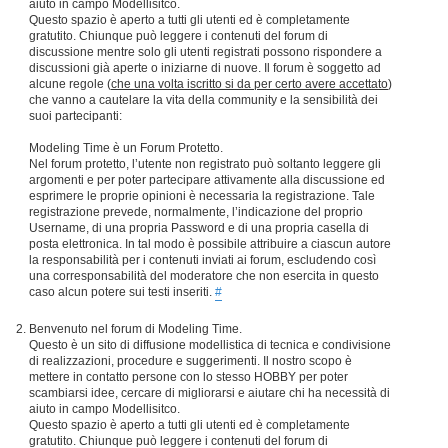
aiuto in campo Modellisitco.
Questo spazio è aperto a tutti gli utenti ed è completamente
gratutito. Chiunque può leggere i contenuti del forum di
discussione mentre solo gli utenti registrati possono rispondere a
discussioni già aperte o iniziarne di nuove. Il forum è soggetto ad
alcune regole (
che una volta iscritto si da per certo avere accettato
)
che vanno a cautelare la vita della community e la sensibilità dei
suoi partecipanti:
Modeling Time è un Forum Protetto.
Nel forum protetto, l’utente non registrato può soltanto leggere gli
argomenti e per poter partecipare attivamente alla discussione ed
esprimere le proprie opinioni è necessaria la registrazione. Tale
registrazione prevede, normalmente, l’indicazione del proprio
Username, di una propria Password e di una propria casella di
posta elettronica. In tal modo è possibile attribuire a ciascun autore
la responsabilità per i contenuti inviati ai forum, escludendo così
una corresponsabilità del moderatore che non esercita in questo
caso alcun potere sui testi inseriti.
#
Benvenuto nel forum di Modeling Time.
Questo è un sito di diffusione modellistica di tecnica e condivisione
di realizzazioni, procedure e suggerimenti. Il nostro scopo è
mettere in contatto persone con lo stesso HOBBY per poter
scambiarsi idee, cercare di migliorarsi e aiutare chi ha necessità di
aiuto in campo Modellisitco.
Questo spazio è aperto a tutti gli utenti ed è completamente
gratutito. Chiunque può leggere i contenuti del forum di