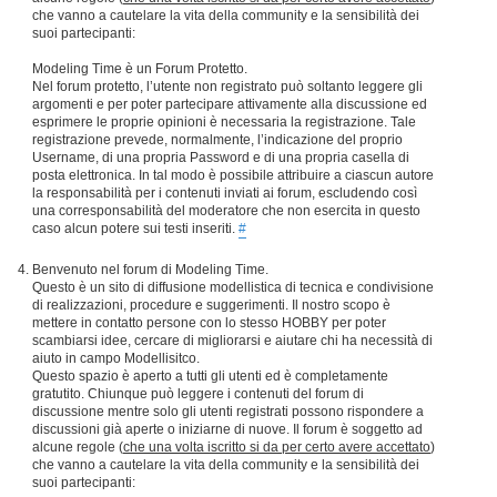
che vanno a cautelare la vita della community e la sensibilità dei
suoi partecipanti:
Modeling Time è un Forum Protetto.
Nel forum protetto, l’utente non registrato può soltanto leggere gli
argomenti e per poter partecipare attivamente alla discussione ed
esprimere le proprie opinioni è necessaria la registrazione. Tale
registrazione prevede, normalmente, l’indicazione del proprio
Username, di una propria Password e di una propria casella di
posta elettronica. In tal modo è possibile attribuire a ciascun autore
la responsabilità per i contenuti inviati ai forum, escludendo così
una corresponsabilità del moderatore che non esercita in questo
caso alcun potere sui testi inseriti.
#
Benvenuto nel forum di Modeling Time.
Questo è un sito di diffusione modellistica di tecnica e condivisione
di realizzazioni, procedure e suggerimenti. Il nostro scopo è
mettere in contatto persone con lo stesso HOBBY per poter
scambiarsi idee, cercare di migliorarsi e aiutare chi ha necessità di
aiuto in campo Modellisitco.
Questo spazio è aperto a tutti gli utenti ed è completamente
gratutito. Chiunque può leggere i contenuti del forum di
discussione mentre solo gli utenti registrati possono rispondere a
discussioni già aperte o iniziarne di nuove. Il forum è soggetto ad
alcune regole (
che una volta iscritto si da per certo avere accettato
)
che vanno a cautelare la vita della community e la sensibilità dei
suoi partecipanti: