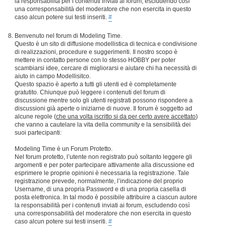
la responsabilità per i contenuti inviati ai forum, escludendo così
una corresponsabilità del moderatore che non esercita in questo
caso alcun potere sui testi inseriti.
#
Benvenuto nel forum di Modeling Time.
Questo è un sito di diffusione modellistica di tecnica e condivisione
di realizzazioni, procedure e suggerimenti. Il nostro scopo è
mettere in contatto persone con lo stesso HOBBY per poter
scambiarsi idee, cercare di migliorarsi e aiutare chi ha necessità di
aiuto in campo Modellisitco.
Questo spazio è aperto a tutti gli utenti ed è completamente
gratutito. Chiunque può leggere i contenuti del forum di
discussione mentre solo gli utenti registrati possono rispondere a
discussioni già aperte o iniziarne di nuove. Il forum è soggetto ad
alcune regole (
che una volta iscritto si da per certo avere accettato
)
che vanno a cautelare la vita della community e la sensibilità dei
suoi partecipanti:
Modeling Time è un Forum Protetto.
Nel forum protetto, l’utente non registrato può soltanto leggere gli
argomenti e per poter partecipare attivamente alla discussione ed
esprimere le proprie opinioni è necessaria la registrazione. Tale
registrazione prevede, normalmente, l’indicazione del proprio
Username, di una propria Password e di una propria casella di
posta elettronica. In tal modo è possibile attribuire a ciascun autore
la responsabilità per i contenuti inviati ai forum, escludendo così
una corresponsabilità del moderatore che non esercita in questo
caso alcun potere sui testi inseriti.
#