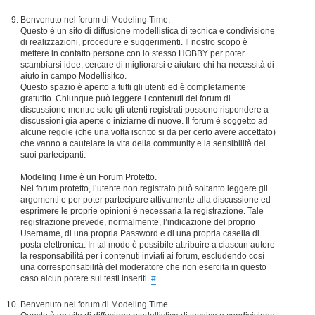
Benvenuto nel forum di Modeling Time.
Questo è un sito di diffusione modellistica di tecnica e condivisione
di realizzazioni, procedure e suggerimenti. Il nostro scopo è
mettere in contatto persone con lo stesso HOBBY per poter
scambiarsi idee, cercare di migliorarsi e aiutare chi ha necessità di
aiuto in campo Modellisitco.
Questo spazio è aperto a tutti gli utenti ed è completamente
gratutito. Chiunque può leggere i contenuti del forum di
discussione mentre solo gli utenti registrati possono rispondere a
discussioni già aperte o iniziarne di nuove. Il forum è soggetto ad
alcune regole (
che una volta iscritto si da per certo avere accettato
)
che vanno a cautelare la vita della community e la sensibilità dei
suoi partecipanti:
Modeling Time è un Forum Protetto.
Nel forum protetto, l’utente non registrato può soltanto leggere gli
argomenti e per poter partecipare attivamente alla discussione ed
esprimere le proprie opinioni è necessaria la registrazione. Tale
registrazione prevede, normalmente, l’indicazione del proprio
Username, di una propria Password e di una propria casella di
posta elettronica. In tal modo è possibile attribuire a ciascun autore
la responsabilità per i contenuti inviati ai forum, escludendo così
una corresponsabilità del moderatore che non esercita in questo
caso alcun potere sui testi inseriti.
#
Benvenuto nel forum di Modeling Time.