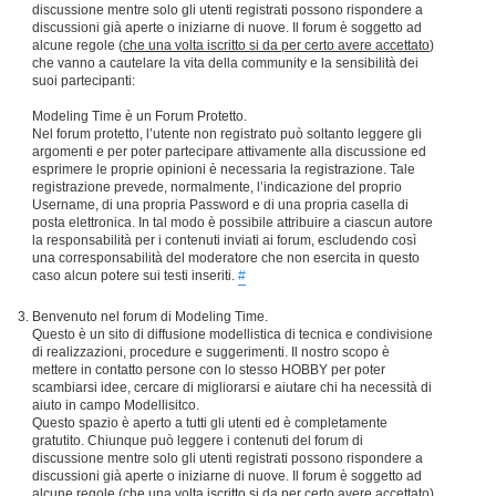
discussione mentre solo gli utenti registrati possono rispondere a
discussioni già aperte o iniziarne di nuove. Il forum è soggetto ad
alcune regole (
che una volta iscritto si da per certo avere accettato
)
che vanno a cautelare la vita della community e la sensibilità dei
suoi partecipanti:
Modeling Time è un Forum Protetto.
Nel forum protetto, l’utente non registrato può soltanto leggere gli
argomenti e per poter partecipare attivamente alla discussione ed
esprimere le proprie opinioni è necessaria la registrazione. Tale
registrazione prevede, normalmente, l’indicazione del proprio
Username, di una propria Password e di una propria casella di
posta elettronica. In tal modo è possibile attribuire a ciascun autore
la responsabilità per i contenuti inviati ai forum, escludendo così
una corresponsabilità del moderatore che non esercita in questo
caso alcun potere sui testi inseriti.
#
Benvenuto nel forum di Modeling Time.
Questo è un sito di diffusione modellistica di tecnica e condivisione
di realizzazioni, procedure e suggerimenti. Il nostro scopo è
mettere in contatto persone con lo stesso HOBBY per poter
scambiarsi idee, cercare di migliorarsi e aiutare chi ha necessità di
aiuto in campo Modellisitco.
Questo spazio è aperto a tutti gli utenti ed è completamente
gratutito. Chiunque può leggere i contenuti del forum di
discussione mentre solo gli utenti registrati possono rispondere a
discussioni già aperte o iniziarne di nuove. Il forum è soggetto ad
alcune regole (
che una volta iscritto si da per certo avere accettato
)