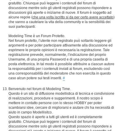
gratutito. Chiunque può leggere i contenuti del forum di
discussione mentre solo gli utenti registrati possono rispondere a
discussioni già aperte o iniziarne di nuove. Il forum è soggetto ad
alcune regole (
che una volta iscritto si da per certo avere accettato
)
che vanno a cautelare la vita della community e la sensibilità dei
suoi partecipanti:
Modeling Time è un Forum Protetto.
Nel forum protetto, l’utente non registrato può soltanto leggere gli
argomenti e per poter partecipare attivamente alla discussione ed
esprimere le proprie opinioni è necessaria la registrazione. Tale
registrazione prevede, normalmente, l’indicazione del proprio
Username, di una propria Password e di una propria casella di
posta elettronica. In tal modo è possibile attribuire a ciascun autore
la responsabilità per i contenuti inviati ai forum, escludendo così
una corresponsabilità del moderatore che non esercita in questo
caso alcun potere sui testi inseriti.
#
Benvenuto nel forum di Modeling Time.
Questo è un sito di diffusione modellistica di tecnica e condivisione
di realizzazioni, procedure e suggerimenti. Il nostro scopo è
mettere in contatto persone con lo stesso HOBBY per poter
scambiarsi idee, cercare di migliorarsi e aiutare chi ha necessità di
aiuto in campo Modellisitco.
Questo spazio è aperto a tutti gli utenti ed è completamente
gratutito. Chiunque può leggere i contenuti del forum di
discussione mentre solo gli utenti registrati possono rispondere a