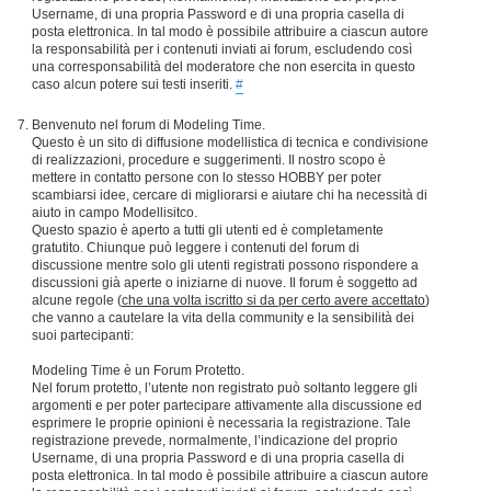
Username, di una propria Password e di una propria casella di
posta elettronica. In tal modo è possibile attribuire a ciascun autore
la responsabilità per i contenuti inviati ai forum, escludendo così
una corresponsabilità del moderatore che non esercita in questo
caso alcun potere sui testi inseriti.
#
Benvenuto nel forum di Modeling Time.
Questo è un sito di diffusione modellistica di tecnica e condivisione
di realizzazioni, procedure e suggerimenti. Il nostro scopo è
mettere in contatto persone con lo stesso HOBBY per poter
scambiarsi idee, cercare di migliorarsi e aiutare chi ha necessità di
aiuto in campo Modellisitco.
Questo spazio è aperto a tutti gli utenti ed è completamente
gratutito. Chiunque può leggere i contenuti del forum di
discussione mentre solo gli utenti registrati possono rispondere a
discussioni già aperte o iniziarne di nuove. Il forum è soggetto ad
alcune regole (
che una volta iscritto si da per certo avere accettato
)
che vanno a cautelare la vita della community e la sensibilità dei
suoi partecipanti:
Modeling Time è un Forum Protetto.
Nel forum protetto, l’utente non registrato può soltanto leggere gli
argomenti e per poter partecipare attivamente alla discussione ed
esprimere le proprie opinioni è necessaria la registrazione. Tale
registrazione prevede, normalmente, l’indicazione del proprio
Username, di una propria Password e di una propria casella di
posta elettronica. In tal modo è possibile attribuire a ciascun autore