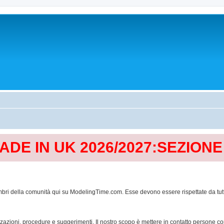
MADE IN UK 2026/2027:SEZION
mbri della comunità qui su ModelingTime.com. Esse devono essere rispettate da tutti al
lizzazioni, procedure e suggerimenti. Il nostro scopo è mettere in contatto persone 