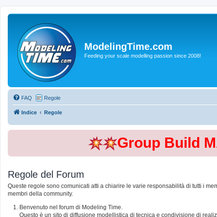
ModelingTime.com
Feeding your scale modelling passion since 2008!
FAQ
Regole
Indice
Regole
Group Build 
Regole del Forum
Queste regole sono comunicati atti a chiarire le varie responsabilità di tutti i me
membri della community.
Benvenuto nel forum di Modeling Time.
Questo è un sito di diffusione modellistica di tecnica e condivisione di rea