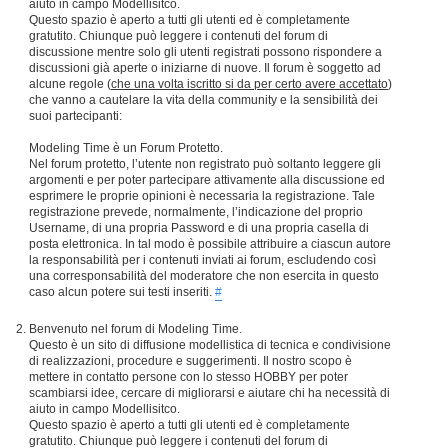
aiuto in campo Modellisitco.
Questo spazio è aperto a tutti gli utenti ed è completamente
gratutito. Chiunque può leggere i contenuti del forum di
discussione mentre solo gli utenti registrati possono rispondere a
discussioni già aperte o iniziarne di nuove. Il forum è soggetto ad
alcune regole (
che una volta iscritto si da per certo avere accettato
)
che vanno a cautelare la vita della community e la sensibilità dei
suoi partecipanti:
Modeling Time è un Forum Protetto.
Nel forum protetto, l’utente non registrato può soltanto leggere gli
argomenti e per poter partecipare attivamente alla discussione ed
esprimere le proprie opinioni è necessaria la registrazione. Tale
registrazione prevede, normalmente, l’indicazione del proprio
Username, di una propria Password e di una propria casella di
posta elettronica. In tal modo è possibile attribuire a ciascun autore
la responsabilità per i contenuti inviati ai forum, escludendo così
una corresponsabilità del moderatore che non esercita in questo
caso alcun potere sui testi inseriti.
#
Benvenuto nel forum di Modeling Time.
Questo è un sito di diffusione modellistica di tecnica e condivisione
di realizzazioni, procedure e suggerimenti. Il nostro scopo è
mettere in contatto persone con lo stesso HOBBY per poter
scambiarsi idee, cercare di migliorarsi e aiutare chi ha necessità di
aiuto in campo Modellisitco.
Questo spazio è aperto a tutti gli utenti ed è completamente
gratutito. Chiunque può leggere i contenuti del forum di