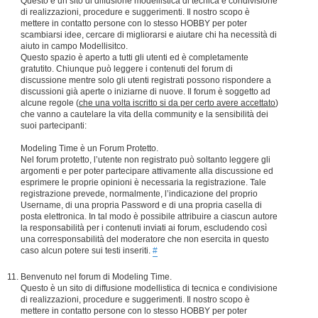
Questo è un sito di diffusione modellistica di tecnica e condivisione
di realizzazioni, procedure e suggerimenti. Il nostro scopo è
mettere in contatto persone con lo stesso HOBBY per poter
scambiarsi idee, cercare di migliorarsi e aiutare chi ha necessità di
aiuto in campo Modellisitco.
Questo spazio è aperto a tutti gli utenti ed è completamente
gratutito. Chiunque può leggere i contenuti del forum di
discussione mentre solo gli utenti registrati possono rispondere a
discussioni già aperte o iniziarne di nuove. Il forum è soggetto ad
alcune regole (
che una volta iscritto si da per certo avere accettato
)
che vanno a cautelare la vita della community e la sensibilità dei
suoi partecipanti:
Modeling Time è un Forum Protetto.
Nel forum protetto, l’utente non registrato può soltanto leggere gli
argomenti e per poter partecipare attivamente alla discussione ed
esprimere le proprie opinioni è necessaria la registrazione. Tale
registrazione prevede, normalmente, l’indicazione del proprio
Username, di una propria Password e di una propria casella di
posta elettronica. In tal modo è possibile attribuire a ciascun autore
la responsabilità per i contenuti inviati ai forum, escludendo così
una corresponsabilità del moderatore che non esercita in questo
caso alcun potere sui testi inseriti.
#
Benvenuto nel forum di Modeling Time.
Questo è un sito di diffusione modellistica di tecnica e condivisione
di realizzazioni, procedure e suggerimenti. Il nostro scopo è
mettere in contatto persone con lo stesso HOBBY per poter