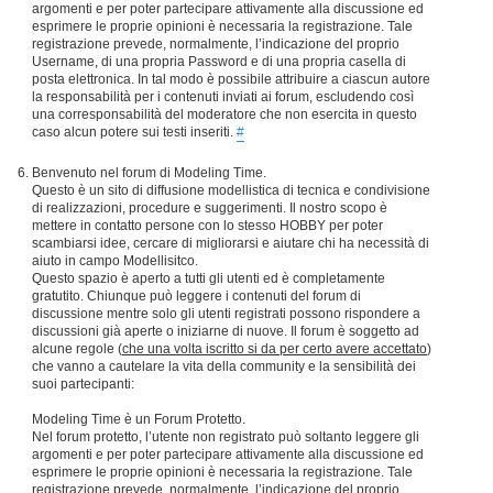
argomenti e per poter partecipare attivamente alla discussione ed
esprimere le proprie opinioni è necessaria la registrazione. Tale
registrazione prevede, normalmente, l’indicazione del proprio
Username, di una propria Password e di una propria casella di
posta elettronica. In tal modo è possibile attribuire a ciascun autore
la responsabilità per i contenuti inviati ai forum, escludendo così
una corresponsabilità del moderatore che non esercita in questo
caso alcun potere sui testi inseriti.
#
Benvenuto nel forum di Modeling Time.
Questo è un sito di diffusione modellistica di tecnica e condivisione
di realizzazioni, procedure e suggerimenti. Il nostro scopo è
mettere in contatto persone con lo stesso HOBBY per poter
scambiarsi idee, cercare di migliorarsi e aiutare chi ha necessità di
aiuto in campo Modellisitco.
Questo spazio è aperto a tutti gli utenti ed è completamente
gratutito. Chiunque può leggere i contenuti del forum di
discussione mentre solo gli utenti registrati possono rispondere a
discussioni già aperte o iniziarne di nuove. Il forum è soggetto ad
alcune regole (
che una volta iscritto si da per certo avere accettato
)
che vanno a cautelare la vita della community e la sensibilità dei
suoi partecipanti:
Modeling Time è un Forum Protetto.
Nel forum protetto, l’utente non registrato può soltanto leggere gli
argomenti e per poter partecipare attivamente alla discussione ed
esprimere le proprie opinioni è necessaria la registrazione. Tale
registrazione prevede, normalmente, l’indicazione del proprio