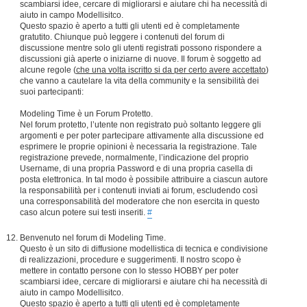
scambiarsi idee, cercare di migliorarsi e aiutare chi ha necessità di
aiuto in campo Modellisitco.
Questo spazio è aperto a tutti gli utenti ed è completamente
gratutito. Chiunque può leggere i contenuti del forum di
discussione mentre solo gli utenti registrati possono rispondere a
discussioni già aperte o iniziarne di nuove. Il forum è soggetto ad
alcune regole (
che una volta iscritto si da per certo avere accettato
)
che vanno a cautelare la vita della community e la sensibilità dei
suoi partecipanti:
Modeling Time è un Forum Protetto.
Nel forum protetto, l’utente non registrato può soltanto leggere gli
argomenti e per poter partecipare attivamente alla discussione ed
esprimere le proprie opinioni è necessaria la registrazione. Tale
registrazione prevede, normalmente, l’indicazione del proprio
Username, di una propria Password e di una propria casella di
posta elettronica. In tal modo è possibile attribuire a ciascun autore
la responsabilità per i contenuti inviati ai forum, escludendo così
una corresponsabilità del moderatore che non esercita in questo
caso alcun potere sui testi inseriti.
#
Benvenuto nel forum di Modeling Time.
Questo è un sito di diffusione modellistica di tecnica e condivisione
di realizzazioni, procedure e suggerimenti. Il nostro scopo è
mettere in contatto persone con lo stesso HOBBY per poter
scambiarsi idee, cercare di migliorarsi e aiutare chi ha necessità di
aiuto in campo Modellisitco.
Questo spazio è aperto a tutti gli utenti ed è completamente