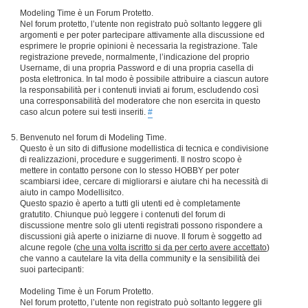
Modeling Time è un Forum Protetto.
Nel forum protetto, l’utente non registrato può soltanto leggere gli
argomenti e per poter partecipare attivamente alla discussione ed
esprimere le proprie opinioni è necessaria la registrazione. Tale
registrazione prevede, normalmente, l’indicazione del proprio
Username, di una propria Password e di una propria casella di
posta elettronica. In tal modo è possibile attribuire a ciascun autore
la responsabilità per i contenuti inviati ai forum, escludendo così
una corresponsabilità del moderatore che non esercita in questo
caso alcun potere sui testi inseriti.
#
Benvenuto nel forum di Modeling Time.
Questo è un sito di diffusione modellistica di tecnica e condivisione
di realizzazioni, procedure e suggerimenti. Il nostro scopo è
mettere in contatto persone con lo stesso HOBBY per poter
scambiarsi idee, cercare di migliorarsi e aiutare chi ha necessità di
aiuto in campo Modellisitco.
Questo spazio è aperto a tutti gli utenti ed è completamente
gratutito. Chiunque può leggere i contenuti del forum di
discussione mentre solo gli utenti registrati possono rispondere a
discussioni già aperte o iniziarne di nuove. Il forum è soggetto ad
alcune regole (
che una volta iscritto si da per certo avere accettato
)
che vanno a cautelare la vita della community e la sensibilità dei
suoi partecipanti:
Modeling Time è un Forum Protetto.
Nel forum protetto, l’utente non registrato può soltanto leggere gli