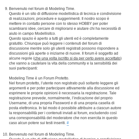
Benvenuto nel forum di Modeling Time.
Questo è un sito di diffusione modellistica di tecnica e condivisione
di realizzazioni, procedure e suggerimenti. Il nostro scopo è
mettere in contatto persone con lo stesso HOBBY per poter
scambiarsi idee, cercare di migliorarsi e aiutare chi ha necessità di
aiuto in campo Modellisitco.
Questo spazio è aperto a tutti gli utenti ed è completamente
gratutito. Chiunque può leggere i contenuti del forum di
discussione mentre solo gli utenti registrati possono rispondere a
discussioni già aperte o iniziarne di nuove. Il forum è soggetto ad
alcune regole (
che una volta iscritto si da per certo avere accettato
)
che vanno a cautelare la vita della community e la sensibilità dei
suoi partecipanti:
Modeling Time è un Forum Protetto.
Nel forum protetto, l’utente non registrato può soltanto leggere gli
argomenti e per poter partecipare attivamente alla discussione ed
esprimere le proprie opinioni è necessaria la registrazione. Tale
registrazione prevede, normalmente, l’indicazione del proprio
Username, di una propria Password e di una propria casella di
posta elettronica. In tal modo è possibile attribuire a ciascun autore
la responsabilità per i contenuti inviati ai forum, escludendo così
una corresponsabilità del moderatore che non esercita in questo
caso alcun potere sui testi inseriti.
#
Benvenuto nel forum di Modeling Time.