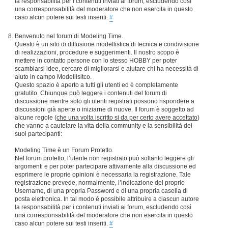
la responsabilità per i contenuti inviati ai forum, escludendo così
una corresponsabilità del moderatore che non esercita in questo
caso alcun potere sui testi inseriti.
#
Benvenuto nel forum di Modeling Time.
Questo è un sito di diffusione modellistica di tecnica e condivisione
di realizzazioni, procedure e suggerimenti. Il nostro scopo è
mettere in contatto persone con lo stesso HOBBY per poter
scambiarsi idee, cercare di migliorarsi e aiutare chi ha necessità di
aiuto in campo Modellisitco.
Questo spazio è aperto a tutti gli utenti ed è completamente
gratutito. Chiunque può leggere i contenuti del forum di
discussione mentre solo gli utenti registrati possono rispondere a
discussioni già aperte o iniziarne di nuove. Il forum è soggetto ad
alcune regole (
che una volta iscritto si da per certo avere accettato
)
che vanno a cautelare la vita della community e la sensibilità dei
suoi partecipanti:
Modeling Time è un Forum Protetto.
Nel forum protetto, l’utente non registrato può soltanto leggere gli
argomenti e per poter partecipare attivamente alla discussione ed
esprimere le proprie opinioni è necessaria la registrazione. Tale
registrazione prevede, normalmente, l’indicazione del proprio
Username, di una propria Password e di una propria casella di
posta elettronica. In tal modo è possibile attribuire a ciascun autore
la responsabilità per i contenuti inviati ai forum, escludendo così
una corresponsabilità del moderatore che non esercita in questo
caso alcun potere sui testi inseriti.
#