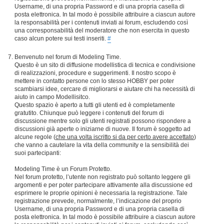
Username, di una propria Password e di una propria casella di
posta elettronica. In tal modo è possibile attribuire a ciascun autore
la responsabilità per i contenuti inviati ai forum, escludendo così
una corresponsabilità del moderatore che non esercita in questo
caso alcun potere sui testi inseriti.
#
Benvenuto nel forum di Modeling Time.
Questo è un sito di diffusione modellistica di tecnica e condivisione
di realizzazioni, procedure e suggerimenti. Il nostro scopo è
mettere in contatto persone con lo stesso HOBBY per poter
scambiarsi idee, cercare di migliorarsi e aiutare chi ha necessità di
aiuto in campo Modellisitco.
Questo spazio è aperto a tutti gli utenti ed è completamente
gratutito. Chiunque può leggere i contenuti del forum di
discussione mentre solo gli utenti registrati possono rispondere a
discussioni già aperte o iniziarne di nuove. Il forum è soggetto ad
alcune regole (
che una volta iscritto si da per certo avere accettato
)
che vanno a cautelare la vita della community e la sensibilità dei
suoi partecipanti:
Modeling Time è un Forum Protetto.
Nel forum protetto, l’utente non registrato può soltanto leggere gli
argomenti e per poter partecipare attivamente alla discussione ed
esprimere le proprie opinioni è necessaria la registrazione. Tale
registrazione prevede, normalmente, l’indicazione del proprio
Username, di una propria Password e di una propria casella di
posta elettronica. In tal modo è possibile attribuire a ciascun autore