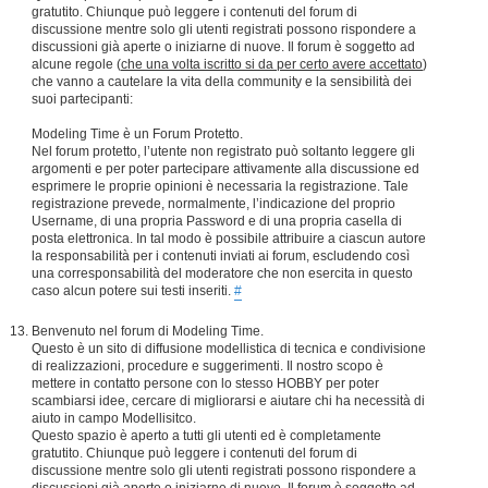
gratutito. Chiunque può leggere i contenuti del forum di
discussione mentre solo gli utenti registrati possono rispondere a
discussioni già aperte o iniziarne di nuove. Il forum è soggetto ad
alcune regole (
che una volta iscritto si da per certo avere accettato
)
che vanno a cautelare la vita della community e la sensibilità dei
suoi partecipanti:
Modeling Time è un Forum Protetto.
Nel forum protetto, l’utente non registrato può soltanto leggere gli
argomenti e per poter partecipare attivamente alla discussione ed
esprimere le proprie opinioni è necessaria la registrazione. Tale
registrazione prevede, normalmente, l’indicazione del proprio
Username, di una propria Password e di una propria casella di
posta elettronica. In tal modo è possibile attribuire a ciascun autore
la responsabilità per i contenuti inviati ai forum, escludendo così
una corresponsabilità del moderatore che non esercita in questo
caso alcun potere sui testi inseriti.
#
Benvenuto nel forum di Modeling Time.
Questo è un sito di diffusione modellistica di tecnica e condivisione
di realizzazioni, procedure e suggerimenti. Il nostro scopo è
mettere in contatto persone con lo stesso HOBBY per poter
scambiarsi idee, cercare di migliorarsi e aiutare chi ha necessità di
aiuto in campo Modellisitco.
Questo spazio è aperto a tutti gli utenti ed è completamente
gratutito. Chiunque può leggere i contenuti del forum di
discussione mentre solo gli utenti registrati possono rispondere a