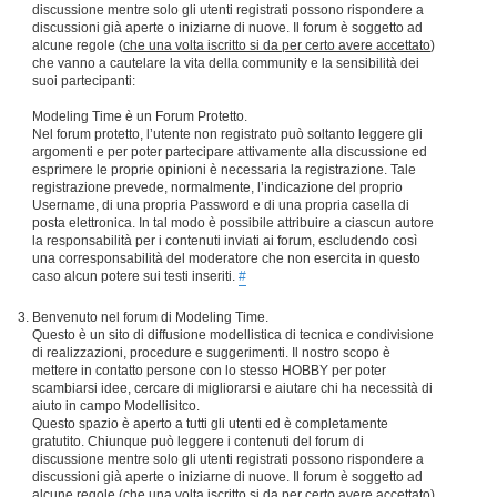
discussione mentre solo gli utenti registrati possono rispondere a
discussioni già aperte o iniziarne di nuove. Il forum è soggetto ad
alcune regole (
che una volta iscritto si da per certo avere accettato
)
che vanno a cautelare la vita della community e la sensibilità dei
suoi partecipanti:
Modeling Time è un Forum Protetto.
Nel forum protetto, l’utente non registrato può soltanto leggere gli
argomenti e per poter partecipare attivamente alla discussione ed
esprimere le proprie opinioni è necessaria la registrazione. Tale
registrazione prevede, normalmente, l’indicazione del proprio
Username, di una propria Password e di una propria casella di
posta elettronica. In tal modo è possibile attribuire a ciascun autore
la responsabilità per i contenuti inviati ai forum, escludendo così
una corresponsabilità del moderatore che non esercita in questo
caso alcun potere sui testi inseriti.
#
Benvenuto nel forum di Modeling Time.
Questo è un sito di diffusione modellistica di tecnica e condivisione
di realizzazioni, procedure e suggerimenti. Il nostro scopo è
mettere in contatto persone con lo stesso HOBBY per poter
scambiarsi idee, cercare di migliorarsi e aiutare chi ha necessità di
aiuto in campo Modellisitco.
Questo spazio è aperto a tutti gli utenti ed è completamente
gratutito. Chiunque può leggere i contenuti del forum di
discussione mentre solo gli utenti registrati possono rispondere a
discussioni già aperte o iniziarne di nuove. Il forum è soggetto ad
alcune regole (
che una volta iscritto si da per certo avere accettato
)