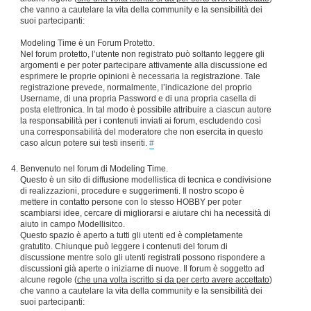
che vanno a cautelare la vita della community e la sensibilità dei
suoi partecipanti:
Modeling Time è un Forum Protetto.
Nel forum protetto, l’utente non registrato può soltanto leggere gli
argomenti e per poter partecipare attivamente alla discussione ed
esprimere le proprie opinioni è necessaria la registrazione. Tale
registrazione prevede, normalmente, l’indicazione del proprio
Username, di una propria Password e di una propria casella di
posta elettronica. In tal modo è possibile attribuire a ciascun autore
la responsabilità per i contenuti inviati ai forum, escludendo così
una corresponsabilità del moderatore che non esercita in questo
caso alcun potere sui testi inseriti.
#
Benvenuto nel forum di Modeling Time.
Questo è un sito di diffusione modellistica di tecnica e condivisione
di realizzazioni, procedure e suggerimenti. Il nostro scopo è
mettere in contatto persone con lo stesso HOBBY per poter
scambiarsi idee, cercare di migliorarsi e aiutare chi ha necessità di
aiuto in campo Modellisitco.
Questo spazio è aperto a tutti gli utenti ed è completamente
gratutito. Chiunque può leggere i contenuti del forum di
discussione mentre solo gli utenti registrati possono rispondere a
discussioni già aperte o iniziarne di nuove. Il forum è soggetto ad
alcune regole (
che una volta iscritto si da per certo avere accettato
)
che vanno a cautelare la vita della community e la sensibilità dei
suoi partecipanti: