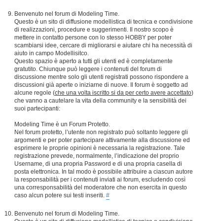
Benvenuto nel forum di Modeling Time.
Questo è un sito di diffusione modellistica di tecnica e condivisione
di realizzazioni, procedure e suggerimenti. Il nostro scopo è
mettere in contatto persone con lo stesso HOBBY per poter
scambiarsi idee, cercare di migliorarsi e aiutare chi ha necessità di
aiuto in campo Modellisitco.
Questo spazio è aperto a tutti gli utenti ed è completamente
gratutito. Chiunque può leggere i contenuti del forum di
discussione mentre solo gli utenti registrati possono rispondere a
discussioni già aperte o iniziarne di nuove. Il forum è soggetto ad
alcune regole (
che una volta iscritto si da per certo avere accettato
)
che vanno a cautelare la vita della community e la sensibilità dei
suoi partecipanti:
Modeling Time è un Forum Protetto.
Nel forum protetto, l’utente non registrato può soltanto leggere gli
argomenti e per poter partecipare attivamente alla discussione ed
esprimere le proprie opinioni è necessaria la registrazione. Tale
registrazione prevede, normalmente, l’indicazione del proprio
Username, di una propria Password e di una propria casella di
posta elettronica. In tal modo è possibile attribuire a ciascun autore
la responsabilità per i contenuti inviati ai forum, escludendo così
una corresponsabilità del moderatore che non esercita in questo
caso alcun potere sui testi inseriti.
#
Benvenuto nel forum di Modeling Time.