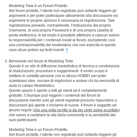
Modeling Time è un Forum Protetto.
Nel forum protetto, l’utente non registrato può soltanto leggere gli
argomenti e per poter partecipare attivamente alla discussione ed
esprimere le proprie opinioni è necessaria la registrazione. Tale
registrazione prevede, normalmente, l’indicazione del proprio
Username, di una propria Password e di una propria casella di
posta elettronica. In tal modo è possibile attribuire a ciascun autore
la responsabilità per i contenuti inviati ai forum, escludendo così
una corresponsabilità del moderatore che non esercita in questo
caso alcun potere sui testi inseriti.
#
Benvenuto nel forum di Modeling Time.
Questo è un sito di diffusione modellistica di tecnica e condivisione
di realizzazioni, procedure e suggerimenti. Il nostro scopo è
mettere in contatto persone con lo stesso HOBBY per poter
scambiarsi idee, cercare di migliorarsi e aiutare chi ha necessità di
aiuto in campo Modellisitco.
Questo spazio è aperto a tutti gli utenti ed è completamente
gratutito. Chiunque può leggere i contenuti del forum di
discussione mentre solo gli utenti registrati possono rispondere a
discussioni già aperte o iniziarne di nuove. Il forum è soggetto ad
alcune regole (
che una volta iscritto si da per certo avere accettato
)
che vanno a cautelare la vita della community e la sensibilità dei
suoi partecipanti:
Modeling Time è un Forum Protetto.
Nel forum protetto, l’utente non registrato può soltanto leggere gli