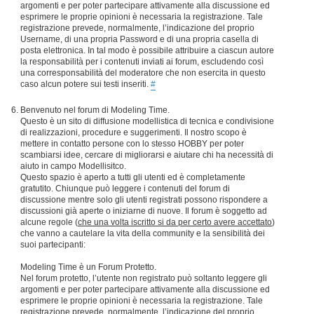
argomenti e per poter partecipare attivamente alla discussione ed
esprimere le proprie opinioni è necessaria la registrazione. Tale
registrazione prevede, normalmente, l’indicazione del proprio
Username, di una propria Password e di una propria casella di
posta elettronica. In tal modo è possibile attribuire a ciascun autore
la responsabilità per i contenuti inviati ai forum, escludendo così
una corresponsabilità del moderatore che non esercita in questo
caso alcun potere sui testi inseriti.
#
Benvenuto nel forum di Modeling Time.
Questo è un sito di diffusione modellistica di tecnica e condivisione
di realizzazioni, procedure e suggerimenti. Il nostro scopo è
mettere in contatto persone con lo stesso HOBBY per poter
scambiarsi idee, cercare di migliorarsi e aiutare chi ha necessità di
aiuto in campo Modellisitco.
Questo spazio è aperto a tutti gli utenti ed è completamente
gratutito. Chiunque può leggere i contenuti del forum di
discussione mentre solo gli utenti registrati possono rispondere a
discussioni già aperte o iniziarne di nuove. Il forum è soggetto ad
alcune regole (
che una volta iscritto si da per certo avere accettato
)
che vanno a cautelare la vita della community e la sensibilità dei
suoi partecipanti:
Modeling Time è un Forum Protetto.
Nel forum protetto, l’utente non registrato può soltanto leggere gli
argomenti e per poter partecipare attivamente alla discussione ed
esprimere le proprie opinioni è necessaria la registrazione. Tale
registrazione prevede, normalmente, l’indicazione del proprio