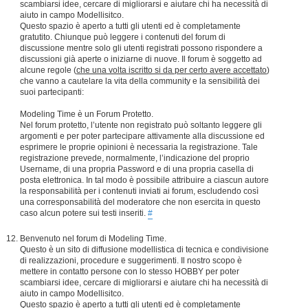
scambiarsi idee, cercare di migliorarsi e aiutare chi ha necessità di
aiuto in campo Modellisitco.
Questo spazio è aperto a tutti gli utenti ed è completamente
gratutito. Chiunque può leggere i contenuti del forum di
discussione mentre solo gli utenti registrati possono rispondere a
discussioni già aperte o iniziarne di nuove. Il forum è soggetto ad
alcune regole (
che una volta iscritto si da per certo avere accettato
)
che vanno a cautelare la vita della community e la sensibilità dei
suoi partecipanti:
Modeling Time è un Forum Protetto.
Nel forum protetto, l’utente non registrato può soltanto leggere gli
argomenti e per poter partecipare attivamente alla discussione ed
esprimere le proprie opinioni è necessaria la registrazione. Tale
registrazione prevede, normalmente, l’indicazione del proprio
Username, di una propria Password e di una propria casella di
posta elettronica. In tal modo è possibile attribuire a ciascun autore
la responsabilità per i contenuti inviati ai forum, escludendo così
una corresponsabilità del moderatore che non esercita in questo
caso alcun potere sui testi inseriti.
#
Benvenuto nel forum di Modeling Time.
Questo è un sito di diffusione modellistica di tecnica e condivisione
di realizzazioni, procedure e suggerimenti. Il nostro scopo è
mettere in contatto persone con lo stesso HOBBY per poter
scambiarsi idee, cercare di migliorarsi e aiutare chi ha necessità di
aiuto in campo Modellisitco.
Questo spazio è aperto a tutti gli utenti ed è completamente