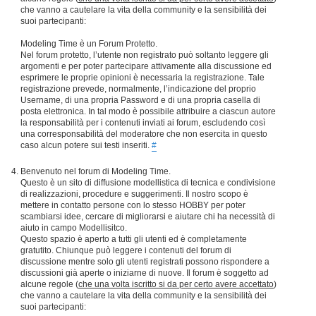
che vanno a cautelare la vita della community e la sensibilità dei
suoi partecipanti:
Modeling Time è un Forum Protetto.
Nel forum protetto, l’utente non registrato può soltanto leggere gli
argomenti e per poter partecipare attivamente alla discussione ed
esprimere le proprie opinioni è necessaria la registrazione. Tale
registrazione prevede, normalmente, l’indicazione del proprio
Username, di una propria Password e di una propria casella di
posta elettronica. In tal modo è possibile attribuire a ciascun autore
la responsabilità per i contenuti inviati ai forum, escludendo così
una corresponsabilità del moderatore che non esercita in questo
caso alcun potere sui testi inseriti.
#
Benvenuto nel forum di Modeling Time.
Questo è un sito di diffusione modellistica di tecnica e condivisione
di realizzazioni, procedure e suggerimenti. Il nostro scopo è
mettere in contatto persone con lo stesso HOBBY per poter
scambiarsi idee, cercare di migliorarsi e aiutare chi ha necessità di
aiuto in campo Modellisitco.
Questo spazio è aperto a tutti gli utenti ed è completamente
gratutito. Chiunque può leggere i contenuti del forum di
discussione mentre solo gli utenti registrati possono rispondere a
discussioni già aperte o iniziarne di nuove. Il forum è soggetto ad
alcune regole (
che una volta iscritto si da per certo avere accettato
)
che vanno a cautelare la vita della community e la sensibilità dei
suoi partecipanti: