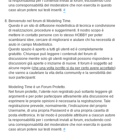
la responsabilità per i contenuti inviati ai forum, escludendo così
una corresponsabilità del moderatore che non esercita in questo
caso alcun potere sui testi inseriti.
#
Benvenuto nel forum di Modeling Time.
Questo è un sito di diffusione modellistica di tecnica e condivisione
di realizzazioni, procedure e suggerimenti. Il nostro scopo è
mettere in contatto persone con lo stesso HOBBY per poter
scambiarsi idee, cercare di migliorarsi e aiutare chi ha necessità di
aiuto in campo Modellisitco.
Questo spazio è aperto a tutti gli utenti ed è completamente
gratutito. Chiunque può leggere i contenuti del forum di
discussione mentre solo gli utenti registrati possono rispondere a
discussioni già aperte o iniziarne di nuove. Il forum è soggetto ad
alcune regole (
che una volta iscritto si da per certo avere accettato
)
che vanno a cautelare la vita della community e la sensibilità dei
suoi partecipanti:
Modeling Time è un Forum Protetto.
Nel forum protetto, l’utente non registrato può soltanto leggere gli
argomenti e per poter partecipare attivamente alla discussione ed
esprimere le proprie opinioni è necessaria la registrazione. Tale
registrazione prevede, normalmente, l’indicazione del proprio
Username, di una propria Password e di una propria casella di
posta elettronica. In tal modo è possibile attribuire a ciascun autore
la responsabilità per i contenuti inviati ai forum, escludendo così
una corresponsabilità del moderatore che non esercita in questo
caso alcun potere sui testi inseriti.
#