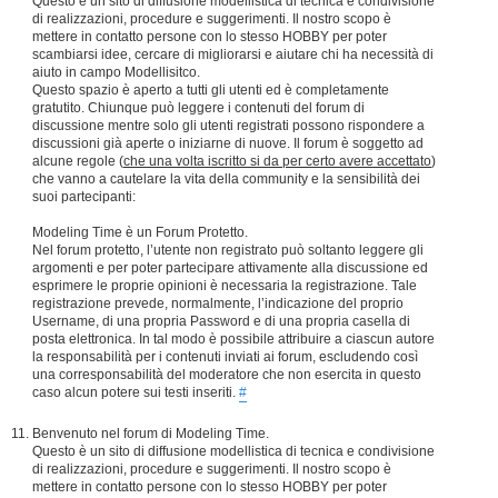
Questo è un sito di diffusione modellistica di tecnica e condivisione
di realizzazioni, procedure e suggerimenti. Il nostro scopo è
mettere in contatto persone con lo stesso HOBBY per poter
scambiarsi idee, cercare di migliorarsi e aiutare chi ha necessità di
aiuto in campo Modellisitco.
Questo spazio è aperto a tutti gli utenti ed è completamente
gratutito. Chiunque può leggere i contenuti del forum di
discussione mentre solo gli utenti registrati possono rispondere a
discussioni già aperte o iniziarne di nuove. Il forum è soggetto ad
alcune regole (
che una volta iscritto si da per certo avere accettato
)
che vanno a cautelare la vita della community e la sensibilità dei
suoi partecipanti:
Modeling Time è un Forum Protetto.
Nel forum protetto, l’utente non registrato può soltanto leggere gli
argomenti e per poter partecipare attivamente alla discussione ed
esprimere le proprie opinioni è necessaria la registrazione. Tale
registrazione prevede, normalmente, l’indicazione del proprio
Username, di una propria Password e di una propria casella di
posta elettronica. In tal modo è possibile attribuire a ciascun autore
la responsabilità per i contenuti inviati ai forum, escludendo così
una corresponsabilità del moderatore che non esercita in questo
caso alcun potere sui testi inseriti.
#
Benvenuto nel forum di Modeling Time.
Questo è un sito di diffusione modellistica di tecnica e condivisione
di realizzazioni, procedure e suggerimenti. Il nostro scopo è
mettere in contatto persone con lo stesso HOBBY per poter