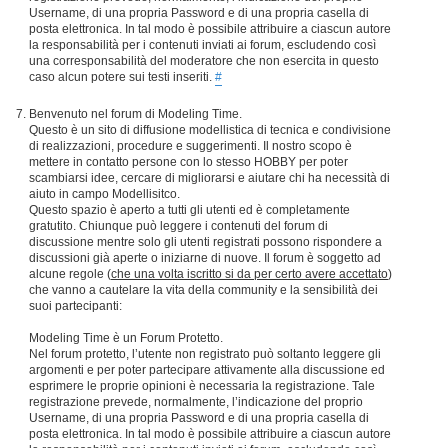
Username, di una propria Password e di una propria casella di
posta elettronica. In tal modo è possibile attribuire a ciascun autore
la responsabilità per i contenuti inviati ai forum, escludendo così
una corresponsabilità del moderatore che non esercita in questo
caso alcun potere sui testi inseriti.
#
Benvenuto nel forum di Modeling Time.
Questo è un sito di diffusione modellistica di tecnica e condivisione
di realizzazioni, procedure e suggerimenti. Il nostro scopo è
mettere in contatto persone con lo stesso HOBBY per poter
scambiarsi idee, cercare di migliorarsi e aiutare chi ha necessità di
aiuto in campo Modellisitco.
Questo spazio è aperto a tutti gli utenti ed è completamente
gratutito. Chiunque può leggere i contenuti del forum di
discussione mentre solo gli utenti registrati possono rispondere a
discussioni già aperte o iniziarne di nuove. Il forum è soggetto ad
alcune regole (
che una volta iscritto si da per certo avere accettato
)
che vanno a cautelare la vita della community e la sensibilità dei
suoi partecipanti:
Modeling Time è un Forum Protetto.
Nel forum protetto, l’utente non registrato può soltanto leggere gli
argomenti e per poter partecipare attivamente alla discussione ed
esprimere le proprie opinioni è necessaria la registrazione. Tale
registrazione prevede, normalmente, l’indicazione del proprio
Username, di una propria Password e di una propria casella di
posta elettronica. In tal modo è possibile attribuire a ciascun autore