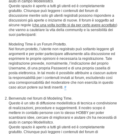
aiuto in campo Modellisitco.
Questo spazio è aperto a tutti gli utenti ed è completamente
gratutito. Chiunque può leggere i contenuti del forum di
discussione mentre solo gli utenti registrati possono rispondere a
discussioni già aperte o iniziarne di nuove. Il forum è soggetto ad
alcune regole (
che una volta iscritto si da per certo avere accettato
)
che vanno a cautelare la vita della community e la sensibilità dei
suoi partecipanti:
Modeling Time è un Forum Protetto.
Nel forum protetto, l’utente non registrato può soltanto leggere gli
argomenti e per poter partecipare attivamente alla discussione ed
esprimere le proprie opinioni è necessaria la registrazione. Tale
registrazione prevede, normalmente, l’indicazione del proprio
Username, di una propria Password e di una propria casella di
posta elettronica. In tal modo è possibile attribuire a ciascun autore
la responsabilità per i contenuti inviati ai forum, escludendo così
una corresponsabilità del moderatore che non esercita in questo
caso alcun potere sui testi inseriti.
#
Benvenuto nel forum di Modeling Time.
Questo è un sito di diffusione modellistica di tecnica e condivisione
di realizzazioni, procedure e suggerimenti. Il nostro scopo è
mettere in contatto persone con lo stesso HOBBY per poter
scambiarsi idee, cercare di migliorarsi e aiutare chi ha necessità di
aiuto in campo Modellisitco.
Questo spazio è aperto a tutti gli utenti ed è completamente
gratutito. Chiunque può leggere i contenuti del forum di