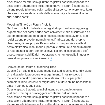
discussione mentre solo gli utenti registrati possono rispondere a
discussioni già aperte o iniziarne di nuove. Il forum è soggetto ad
alcune regole (
che una volta iscritto si da per certo avere accettato
)
che vanno a cautelare la vita della community e la sensibilità dei
suoi partecipanti:
Modeling Time è un Forum Protetto.
Nel forum protetto, l’utente non registrato può soltanto leggere gli
argomenti e per poter partecipare attivamente alla discussione ed
esprimere le proprie opinioni è necessaria la registrazione. Tale
registrazione prevede, normalmente, l’indicazione del proprio
Username, di una propria Password e di una propria casella di
posta elettronica. In tal modo è possibile attribuire a ciascun autore
la responsabilità per i contenuti inviati ai forum, escludendo così
una corresponsabilità del moderatore che non esercita in questo
caso alcun potere sui testi inseriti.
#
Benvenuto nel forum di Modeling Time.
Questo è un sito di diffusione modellistica di tecnica e condivisione
di realizzazioni, procedure e suggerimenti. Il nostro scopo è
mettere in contatto persone con lo stesso HOBBY per poter
scambiarsi idee, cercare di migliorarsi e aiutare chi ha necessità di
aiuto in campo Modellisitco.
Questo spazio è aperto a tutti gli utenti ed è completamente
gratutito. Chiunque può leggere i contenuti del forum di
discussione mentre solo gli utenti registrati possono rispondere a
discussioni già aperte o iniziarne di nuove. Il forum è soggetto ad
alcune regole (
che una volta iscritto si da per certo avere accettato
)