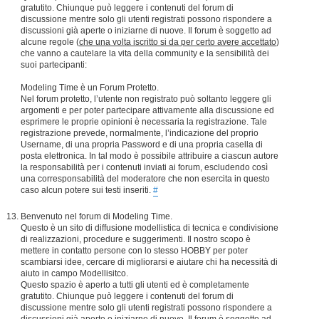
gratutito. Chiunque può leggere i contenuti del forum di
discussione mentre solo gli utenti registrati possono rispondere a
discussioni già aperte o iniziarne di nuove. Il forum è soggetto ad
alcune regole (
che una volta iscritto si da per certo avere accettato
)
che vanno a cautelare la vita della community e la sensibilità dei
suoi partecipanti:
Modeling Time è un Forum Protetto.
Nel forum protetto, l’utente non registrato può soltanto leggere gli
argomenti e per poter partecipare attivamente alla discussione ed
esprimere le proprie opinioni è necessaria la registrazione. Tale
registrazione prevede, normalmente, l’indicazione del proprio
Username, di una propria Password e di una propria casella di
posta elettronica. In tal modo è possibile attribuire a ciascun autore
la responsabilità per i contenuti inviati ai forum, escludendo così
una corresponsabilità del moderatore che non esercita in questo
caso alcun potere sui testi inseriti.
#
Benvenuto nel forum di Modeling Time.
Questo è un sito di diffusione modellistica di tecnica e condivisione
di realizzazioni, procedure e suggerimenti. Il nostro scopo è
mettere in contatto persone con lo stesso HOBBY per poter
scambiarsi idee, cercare di migliorarsi e aiutare chi ha necessità di
aiuto in campo Modellisitco.
Questo spazio è aperto a tutti gli utenti ed è completamente
gratutito. Chiunque può leggere i contenuti del forum di
discussione mentre solo gli utenti registrati possono rispondere a