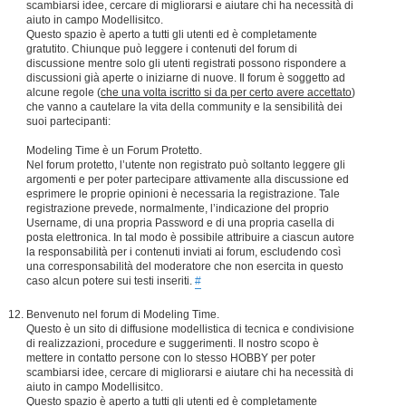
scambiarsi idee, cercare di migliorarsi e aiutare chi ha necessità di
aiuto in campo Modellisitco.
Questo spazio è aperto a tutti gli utenti ed è completamente
gratutito. Chiunque può leggere i contenuti del forum di
discussione mentre solo gli utenti registrati possono rispondere a
discussioni già aperte o iniziarne di nuove. Il forum è soggetto ad
alcune regole (
che una volta iscritto si da per certo avere accettato
)
che vanno a cautelare la vita della community e la sensibilità dei
suoi partecipanti:
Modeling Time è un Forum Protetto.
Nel forum protetto, l’utente non registrato può soltanto leggere gli
argomenti e per poter partecipare attivamente alla discussione ed
esprimere le proprie opinioni è necessaria la registrazione. Tale
registrazione prevede, normalmente, l’indicazione del proprio
Username, di una propria Password e di una propria casella di
posta elettronica. In tal modo è possibile attribuire a ciascun autore
la responsabilità per i contenuti inviati ai forum, escludendo così
una corresponsabilità del moderatore che non esercita in questo
caso alcun potere sui testi inseriti.
#
Benvenuto nel forum di Modeling Time.
Questo è un sito di diffusione modellistica di tecnica e condivisione
di realizzazioni, procedure e suggerimenti. Il nostro scopo è
mettere in contatto persone con lo stesso HOBBY per poter
scambiarsi idee, cercare di migliorarsi e aiutare chi ha necessità di
aiuto in campo Modellisitco.
Questo spazio è aperto a tutti gli utenti ed è completamente