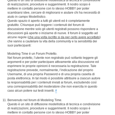
Questo è un sito di diffusione modellistica di tecnica e condivisione
di realizzazioni, procedure e suggerimenti. Il nostro scopo è
mettere in contatto persone con lo stesso HOBBY per poter
scambiarsi idee, cercare di migliorarsi e aiutare chi ha necessità di
aiuto in campo Modellisitco.
Questo spazio è aperto a tutti gli utenti ed è completamente
gratutito. Chiunque può leggere i contenuti del forum di
discussione mentre solo gli utenti registrati possono rispondere a
discussioni già aperte o iniziarne di nuove. Il forum è soggetto ad
alcune regole (
che una volta iscritto si da per certo avere accettato
)
che vanno a cautelare la vita della community e la sensibilità dei
suoi partecipanti:
Modeling Time è un Forum Protetto.
Nel forum protetto, l’utente non registrato può soltanto leggere gli
argomenti e per poter partecipare attivamente alla discussione ed
esprimere le proprie opinioni è necessaria la registrazione. Tale
registrazione prevede, normalmente, l’indicazione del proprio
Username, di una propria Password e di una propria casella di
posta elettronica. In tal modo è possibile attribuire a ciascun autore
la responsabilità per i contenuti inviati ai forum, escludendo così
una corresponsabilità del moderatore che non esercita in questo
caso alcun potere sui testi inseriti.
#
Benvenuto nel forum di Modeling Time.
Questo è un sito di diffusione modellistica di tecnica e condivisione
di realizzazioni, procedure e suggerimenti. Il nostro scopo è
mettere in contatto persone con lo stesso HOBBY per poter