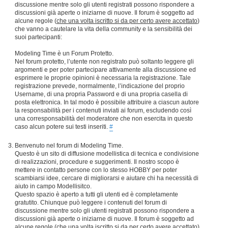
discussione mentre solo gli utenti registrati possono rispondere a
discussioni già aperte o iniziarne di nuove. Il forum è soggetto ad
alcune regole (
che una volta iscritto si da per certo avere accettato
)
che vanno a cautelare la vita della community e la sensibilità dei
suoi partecipanti:
Modeling Time è un Forum Protetto.
Nel forum protetto, l’utente non registrato può soltanto leggere gli
argomenti e per poter partecipare attivamente alla discussione ed
esprimere le proprie opinioni è necessaria la registrazione. Tale
registrazione prevede, normalmente, l’indicazione del proprio
Username, di una propria Password e di una propria casella di
posta elettronica. In tal modo è possibile attribuire a ciascun autore
la responsabilità per i contenuti inviati ai forum, escludendo così
una corresponsabilità del moderatore che non esercita in questo
caso alcun potere sui testi inseriti.
#
Benvenuto nel forum di Modeling Time.
Questo è un sito di diffusione modellistica di tecnica e condivisione
di realizzazioni, procedure e suggerimenti. Il nostro scopo è
mettere in contatto persone con lo stesso HOBBY per poter
scambiarsi idee, cercare di migliorarsi e aiutare chi ha necessità di
aiuto in campo Modellisitco.
Questo spazio è aperto a tutti gli utenti ed è completamente
gratutito. Chiunque può leggere i contenuti del forum di
discussione mentre solo gli utenti registrati possono rispondere a
discussioni già aperte o iniziarne di nuove. Il forum è soggetto ad
alcune regole (
che una volta iscritto si da per certo avere accettato
)