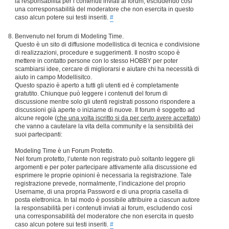
la responsabilità per i contenuti inviati ai forum, escludendo così
una corresponsabilità del moderatore che non esercita in questo
caso alcun potere sui testi inseriti.
#
Benvenuto nel forum di Modeling Time.
Questo è un sito di diffusione modellistica di tecnica e condivisione
di realizzazioni, procedure e suggerimenti. Il nostro scopo è
mettere in contatto persone con lo stesso HOBBY per poter
scambiarsi idee, cercare di migliorarsi e aiutare chi ha necessità di
aiuto in campo Modellisitco.
Questo spazio è aperto a tutti gli utenti ed è completamente
gratutito. Chiunque può leggere i contenuti del forum di
discussione mentre solo gli utenti registrati possono rispondere a
discussioni già aperte o iniziarne di nuove. Il forum è soggetto ad
alcune regole (
che una volta iscritto si da per certo avere accettato
)
che vanno a cautelare la vita della community e la sensibilità dei
suoi partecipanti:
Modeling Time è un Forum Protetto.
Nel forum protetto, l’utente non registrato può soltanto leggere gli
argomenti e per poter partecipare attivamente alla discussione ed
esprimere le proprie opinioni è necessaria la registrazione. Tale
registrazione prevede, normalmente, l’indicazione del proprio
Username, di una propria Password e di una propria casella di
posta elettronica. In tal modo è possibile attribuire a ciascun autore
la responsabilità per i contenuti inviati ai forum, escludendo così
una corresponsabilità del moderatore che non esercita in questo
caso alcun potere sui testi inseriti.
#