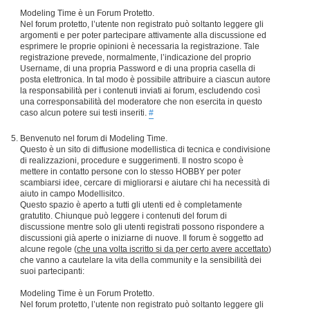
Modeling Time è un Forum Protetto.
Nel forum protetto, l’utente non registrato può soltanto leggere gli
argomenti e per poter partecipare attivamente alla discussione ed
esprimere le proprie opinioni è necessaria la registrazione. Tale
registrazione prevede, normalmente, l’indicazione del proprio
Username, di una propria Password e di una propria casella di
posta elettronica. In tal modo è possibile attribuire a ciascun autore
la responsabilità per i contenuti inviati ai forum, escludendo così
una corresponsabilità del moderatore che non esercita in questo
caso alcun potere sui testi inseriti.
#
Benvenuto nel forum di Modeling Time.
Questo è un sito di diffusione modellistica di tecnica e condivisione
di realizzazioni, procedure e suggerimenti. Il nostro scopo è
mettere in contatto persone con lo stesso HOBBY per poter
scambiarsi idee, cercare di migliorarsi e aiutare chi ha necessità di
aiuto in campo Modellisitco.
Questo spazio è aperto a tutti gli utenti ed è completamente
gratutito. Chiunque può leggere i contenuti del forum di
discussione mentre solo gli utenti registrati possono rispondere a
discussioni già aperte o iniziarne di nuove. Il forum è soggetto ad
alcune regole (
che una volta iscritto si da per certo avere accettato
)
che vanno a cautelare la vita della community e la sensibilità dei
suoi partecipanti:
Modeling Time è un Forum Protetto.
Nel forum protetto, l’utente non registrato può soltanto leggere gli