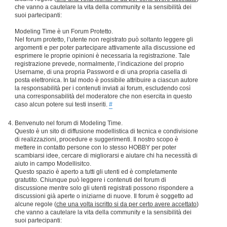
che vanno a cautelare la vita della community e la sensibilità dei
suoi partecipanti:
Modeling Time è un Forum Protetto.
Nel forum protetto, l’utente non registrato può soltanto leggere gli
argomenti e per poter partecipare attivamente alla discussione ed
esprimere le proprie opinioni è necessaria la registrazione. Tale
registrazione prevede, normalmente, l’indicazione del proprio
Username, di una propria Password e di una propria casella di
posta elettronica. In tal modo è possibile attribuire a ciascun autore
la responsabilità per i contenuti inviati ai forum, escludendo così
una corresponsabilità del moderatore che non esercita in questo
caso alcun potere sui testi inseriti.
#
Benvenuto nel forum di Modeling Time.
Questo è un sito di diffusione modellistica di tecnica e condivisione
di realizzazioni, procedure e suggerimenti. Il nostro scopo è
mettere in contatto persone con lo stesso HOBBY per poter
scambiarsi idee, cercare di migliorarsi e aiutare chi ha necessità di
aiuto in campo Modellisitco.
Questo spazio è aperto a tutti gli utenti ed è completamente
gratutito. Chiunque può leggere i contenuti del forum di
discussione mentre solo gli utenti registrati possono rispondere a
discussioni già aperte o iniziarne di nuove. Il forum è soggetto ad
alcune regole (
che una volta iscritto si da per certo avere accettato
)
che vanno a cautelare la vita della community e la sensibilità dei
suoi partecipanti: