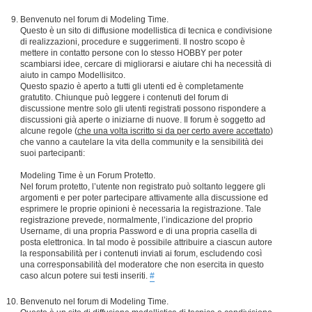
Benvenuto nel forum di Modeling Time.
Questo è un sito di diffusione modellistica di tecnica e condivisione
di realizzazioni, procedure e suggerimenti. Il nostro scopo è
mettere in contatto persone con lo stesso HOBBY per poter
scambiarsi idee, cercare di migliorarsi e aiutare chi ha necessità di
aiuto in campo Modellisitco.
Questo spazio è aperto a tutti gli utenti ed è completamente
gratutito. Chiunque può leggere i contenuti del forum di
discussione mentre solo gli utenti registrati possono rispondere a
discussioni già aperte o iniziarne di nuove. Il forum è soggetto ad
alcune regole (
che una volta iscritto si da per certo avere accettato
)
che vanno a cautelare la vita della community e la sensibilità dei
suoi partecipanti:
Modeling Time è un Forum Protetto.
Nel forum protetto, l’utente non registrato può soltanto leggere gli
argomenti e per poter partecipare attivamente alla discussione ed
esprimere le proprie opinioni è necessaria la registrazione. Tale
registrazione prevede, normalmente, l’indicazione del proprio
Username, di una propria Password e di una propria casella di
posta elettronica. In tal modo è possibile attribuire a ciascun autore
la responsabilità per i contenuti inviati ai forum, escludendo così
una corresponsabilità del moderatore che non esercita in questo
caso alcun potere sui testi inseriti.
#
Benvenuto nel forum di Modeling Time.