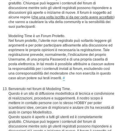
gratutito. Chiunque può leggere i contenuti del forum di
discussione mentre solo gli utenti registrati possono rispondere a
discussioni già aperte o iniziarne di nuove. Il forum è soggetto ad
alcune regole (
che una volta iscritto si da per certo avere accettato
)
che vanno a cautelare la vita della community e la sensibilità dei
suoi partecipanti:
Modeling Time è un Forum Protetto.
Nel forum protetto, l’utente non registrato può soltanto leggere gli
argomenti e per poter partecipare attivamente alla discussione ed
esprimere le proprie opinioni è necessaria la registrazione. Tale
registrazione prevede, normalmente, l’indicazione del proprio
Username, di una propria Password e di una propria casella di
posta elettronica. In tal modo è possibile attribuire a ciascun autore
la responsabilità per i contenuti inviati ai forum, escludendo così
una corresponsabilità del moderatore che non esercita in questo
caso alcun potere sui testi inseriti.
#
Benvenuto nel forum di Modeling Time.
Questo è un sito di diffusione modellistica di tecnica e condivisione
di realizzazioni, procedure e suggerimenti. Il nostro scopo è
mettere in contatto persone con lo stesso HOBBY per poter
scambiarsi idee, cercare di migliorarsi e aiutare chi ha necessità di
aiuto in campo Modellisitco.
Questo spazio è aperto a tutti gli utenti ed è completamente
gratutito. Chiunque può leggere i contenuti del forum di
discussione mentre solo gli utenti registrati possono rispondere a