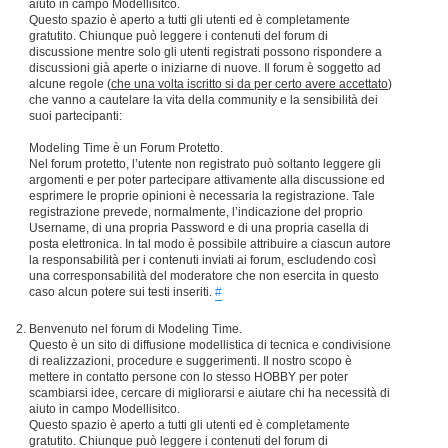
aiuto in campo Modellisitco.
Questo spazio è aperto a tutti gli utenti ed è completamente
gratutito. Chiunque può leggere i contenuti del forum di
discussione mentre solo gli utenti registrati possono rispondere a
discussioni già aperte o iniziarne di nuove. Il forum è soggetto ad
alcune regole (
che una volta iscritto si da per certo avere accettato
)
che vanno a cautelare la vita della community e la sensibilità dei
suoi partecipanti:
Modeling Time è un Forum Protetto.
Nel forum protetto, l’utente non registrato può soltanto leggere gli
argomenti e per poter partecipare attivamente alla discussione ed
esprimere le proprie opinioni è necessaria la registrazione. Tale
registrazione prevede, normalmente, l’indicazione del proprio
Username, di una propria Password e di una propria casella di
posta elettronica. In tal modo è possibile attribuire a ciascun autore
la responsabilità per i contenuti inviati ai forum, escludendo così
una corresponsabilità del moderatore che non esercita in questo
caso alcun potere sui testi inseriti.
#
Benvenuto nel forum di Modeling Time.
Questo è un sito di diffusione modellistica di tecnica e condivisione
di realizzazioni, procedure e suggerimenti. Il nostro scopo è
mettere in contatto persone con lo stesso HOBBY per poter
scambiarsi idee, cercare di migliorarsi e aiutare chi ha necessità di
aiuto in campo Modellisitco.
Questo spazio è aperto a tutti gli utenti ed è completamente
gratutito. Chiunque può leggere i contenuti del forum di