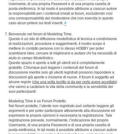
Username, di una propria Password e di una propria casella di
posta elettronica. In tal modo è possibile attribuire a ciascun autore
la responsabilità per i contenuti inviati ai forum, escludendo così
una corresponsabilità del moderatore che non esercita in questo
caso alcun potere sui testi inseriti.
#
Benvenuto nel forum di Modeling Time.
Questo è un sito di diffusione modellistica di tecnica e condivisione
di realizzazioni, procedure e suggerimenti. Il nostro scopo è
mettere in contatto persone con lo stesso HOBBY per poter
scambiarsi idee, cercare di migliorarsi e aiutare chi ha necessità di
aiuto in campo Modellisitco.
Questo spazio è aperto a tutti gli utenti ed è completamente
gratutito. Chiunque può leggere i contenuti del forum di
discussione mentre solo gli utenti registrati possono rispondere a
discussioni già aperte o iniziarne di nuove. Il forum è soggetto ad
alcune regole (
che una volta iscritto si da per certo avere accettato
)
che vanno a cautelare la vita della community e la sensibilità dei
suoi partecipanti:
Modeling Time è un Forum Protetto.
Nel forum protetto, l’utente non registrato può soltanto leggere gli
argomenti e per poter partecipare attivamente alla discussione ed
esprimere le proprie opinioni è necessaria la registrazione. Tale
registrazione prevede, normalmente, l’indicazione del proprio
Username, di una propria Password e di una propria casella di
posta elettronica. In tal modo è possibile attribuire a ciascun autore