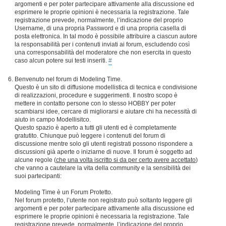
argomenti e per poter partecipare attivamente alla discussione ed
esprimere le proprie opinioni è necessaria la registrazione. Tale
registrazione prevede, normalmente, l’indicazione del proprio
Username, di una propria Password e di una propria casella di
posta elettronica. In tal modo è possibile attribuire a ciascun autore
la responsabilità per i contenuti inviati ai forum, escludendo così
una corresponsabilità del moderatore che non esercita in questo
caso alcun potere sui testi inseriti.
#
Benvenuto nel forum di Modeling Time.
Questo è un sito di diffusione modellistica di tecnica e condivisione
di realizzazioni, procedure e suggerimenti. Il nostro scopo è
mettere in contatto persone con lo stesso HOBBY per poter
scambiarsi idee, cercare di migliorarsi e aiutare chi ha necessità di
aiuto in campo Modellisitco.
Questo spazio è aperto a tutti gli utenti ed è completamente
gratutito. Chiunque può leggere i contenuti del forum di
discussione mentre solo gli utenti registrati possono rispondere a
discussioni già aperte o iniziarne di nuove. Il forum è soggetto ad
alcune regole (
che una volta iscritto si da per certo avere accettato
)
che vanno a cautelare la vita della community e la sensibilità dei
suoi partecipanti:
Modeling Time è un Forum Protetto.
Nel forum protetto, l’utente non registrato può soltanto leggere gli
argomenti e per poter partecipare attivamente alla discussione ed
esprimere le proprie opinioni è necessaria la registrazione. Tale
registrazione prevede, normalmente, l’indicazione del proprio